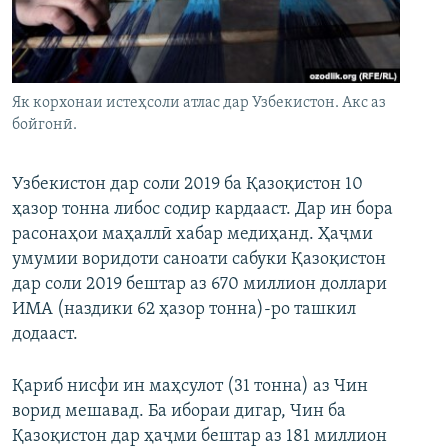
ГУЗОРИШҲОИ РАДИОӢ
Русский
ПАЙГИРӢ КУНЕД
Як корхонаи истеҳсоли атлас дар Узбекистон. Акс аз
бойгонӣ.
Узбекистон дар соли 2019 ба Қазоқистон 10
ҳазор тонна либос содир кардааст. Дар ин бора
Ҳамаи сомонаҳои RFE/RL
расонаҳои маҳаллӣ хабар медиҳанд. Ҳаҷми
умумии воридоти саноати сабуки Қазоқистон
дар соли 2019 бештар аз 670 миллион доллари
ИМА (наздики 62 ҳазор тонна)-ро ташкил
додааст.
Қариб нисфи ин маҳсулот (31 тонна) аз Чин
ворид мешавад. Ба ибораи дигар, Чин ба
Қазоқистон дар ҳаҷми бештар аз 181 миллион