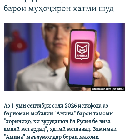
барои муҳоҷирон ҳатмӣ шуд
Аз 1-уми сентябри соли 2026 истифода аз
барномаи мобилии "Амина" барои тамоми
"хориҷиҳо, ки вурудашон ба Русия бе виза
амалӣ мегардад", ҳатмӣ мешавад. Замимаи
"Амина" маълумот дар бораи макони