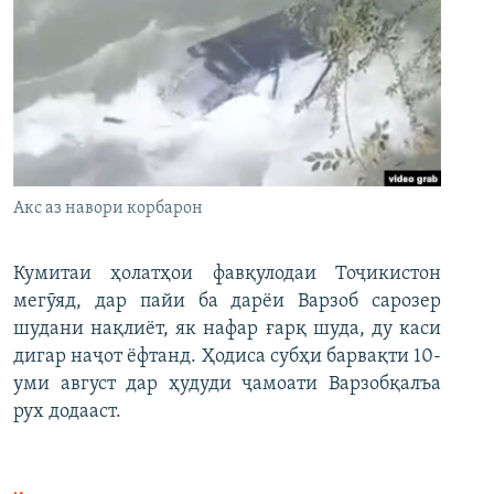
Акс аз навори корбарон
Кумитаи ҳолатҳои фавқулодаи Тоҷикистон
мегӯяд, дар пайи ба дарёи Варзоб сарозер
шудани нақлиёт, як нафар ғарқ шуда, ду каси
дигар наҷот ёфтанд. Ҳодиса субҳи барвақти 10-
уми август дар ҳудуди ҷамоати Варзобқалъа
рух додааст.