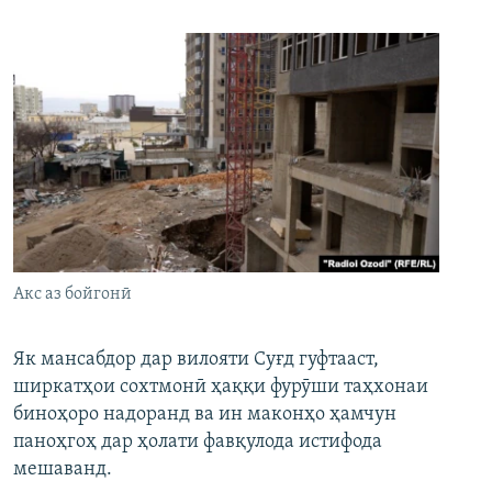
Акс аз бойгонӣ
Як мансабдор дар вилояти Суғд гуфтааст,
ширкатҳои сохтмонӣ ҳаққи фурӯши таҳхонаи
биноҳоро надоранд ва ин маконҳо ҳамчун
паноҳгоҳ дар ҳолати фавқулода истифода
мешаванд.