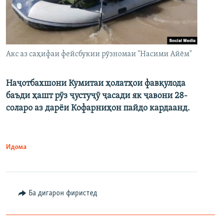
Акс аз саҳифаи фейсбукии рӯзномаи "Насими Айём"
Наҷотбахшони Кумитаи ҳолатҳои фавқулода
баъди ҳашт рӯз ҷустуҷӯ ҷасади як ҷавони 28-
соларо аз дарёи Кофарниҳон пайдо кардаанд.
Идома
Ба дигарон фиристед