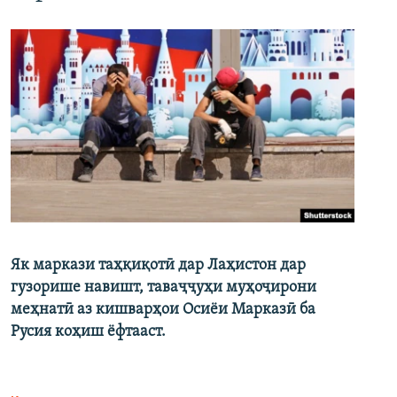
Як маркази таҳқиқотӣ дар Лаҳистон дар
гузорише навишт, таваҷҷуҳи муҳоҷирони
меҳнатӣ аз кишварҳои Осиёи Марказӣ ба
Русия коҳиш ёфтааст.