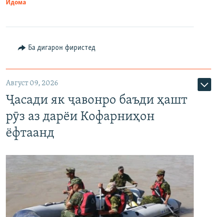
Идома
Ба дигарон фиристед
Август 09, 2026
Ҷасади як ҷавонро баъди ҳашт
рӯз аз дарёи Кофарниҳон
ёфтаанд