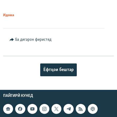
Идома
Ба дигарон фиристед
Ёфтҳои бештар
ПАЙГИРӢ КУНЕД