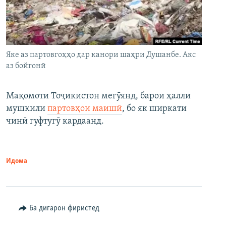
Яке аз партовгоҳҳо дар канори шаҳри Душанбе. Акс
аз бойгонӣ
Мақомоти Тоҷикистон мегӯянд, барои ҳалли
мушкили
партовҳои маишӣ
, бо як ширкати
чинӣ гуфтугӯ кардаанд.
Идома
Ба дигарон фиристед