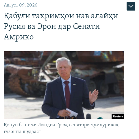
Август 09, 2026
Қабули таҳримҳои нав алайҳи
Русия ва Эрон дар Сенати
Амрико
Қонун ба номи Линдси Грэм, сенатори ҷумҳурихоҳ
гузошта шудааст