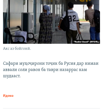
Акс аз бойгонӣ.
Сафари муҳоҷирони тоҷик ба Русия дар нимаи
аввали соли равон ба таври назаррас кам
шудааст.
Идома