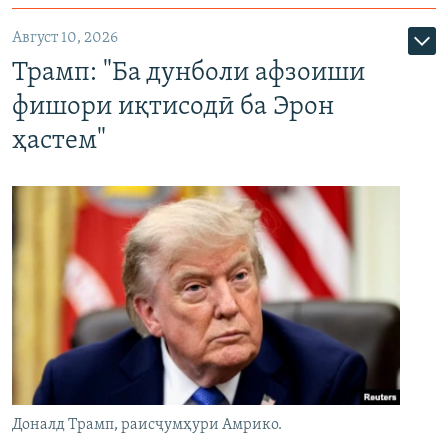
Август 10, 2026
Трамп: "Ба дунболи афзоиши
фишори иқтисодӣ ба Эрон
ҳастем"
Доналд Трамп, раисҷумҳури Амрико.