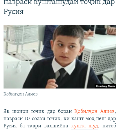
навраси кушташудаи тоҷик дар
Русия
Қобилҷон Алиев
Як шоири тоҷик дар бораи
Қобилҷон Алиев
,
навраси 10-солаи тоҷик, ки ҳашт моҳ пеш дар
Русия ба таври ваҳшиёна
кушта шуд
, китоб