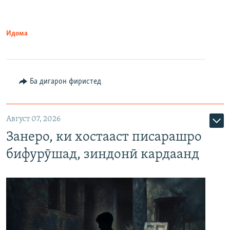
Идома
Ба дигарон фиристед
Август 07, 2026
Занеро, ки хостааст писарашро
бифурӯшад, зиндонӣ кардаанд