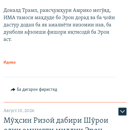
Доналд Трамп, раисҷумҳури Амрико мегӯяд,
ИМА тамоси маҳдуде бо Эрон дорад ва ба ҷойи
дастур додан ба як амалиёти низомии нав, ба
дунболи афзоиши фишори иқтисодӣ ба Эрон
аст.
Идома
Ба дигарон фиристед
Август 10, 2026
Мӯҳсин Ризоӣ дабири Шӯрои