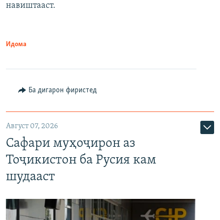
навиштааст.
Идома
Ба дигарон фиристед
Август 07, 2026
Сафари муҳоҷирон аз
Тоҷикистон ба Русия кам
шудааст