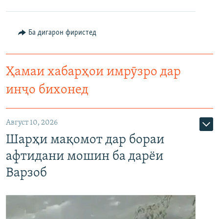
Ба дигарон фиристед
Ҳамаи хабарҳои имрӯзро дар
инҷо бихонед
Август 10, 2026
Шарҳи мақомот дар бораи
афтидани мошин ба дарёи
Варзоб