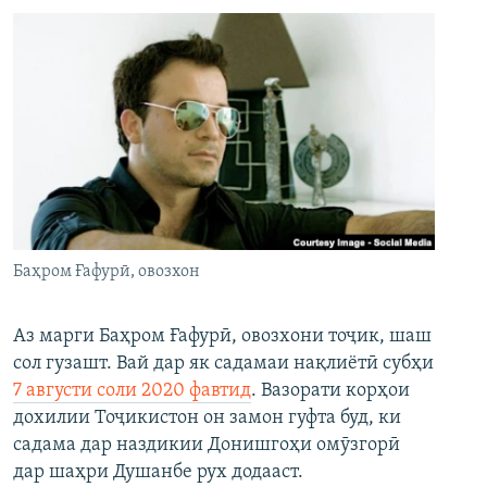
Баҳром Ғафурӣ, овозхон
Аз марги Баҳром Ғафурӣ, овозхони тоҷик, шаш
сол гузашт. Вай дар як садамаи нақлиётӣ субҳи
7 августи соли 2020 фавтид
. Вазорати корҳои
дохилии Тоҷикистон он замон гуфта буд, ки
садама дар наздикии Донишгоҳи омӯзгорӣ
дар шаҳри Душанбе рух додааст.