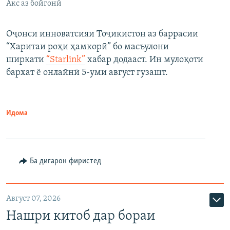
Акс аз бойгонӣ
Оҷонси инноватсияи Тоҷикистон аз баррасии
“Харитаи роҳи ҳамкорӣ” бо масъулони
ширкати
“Starlink”
хабар додааст. Ин мулоқоти
бархат ё онлайнӣ 5-уми август гузашт.
Идома
Ба дигарон фиристед
Август 07, 2026
Нашри китоб дар бораи