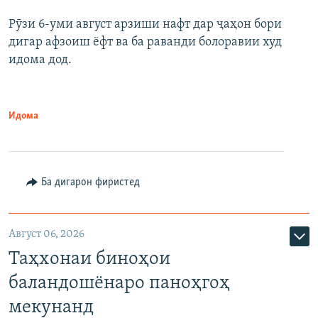
Рӯзи 6-уми август арзиши нафт дар ҷаҳон бори
дигар афзоиш ёфт ва ба раванди болоравии худ
идома дод.
Идома
Ба дигарон фиристед
Август 06, 2026
Таҳхонаи биноҳои
баландошёнаро паноҳгоҳ
мекунанд