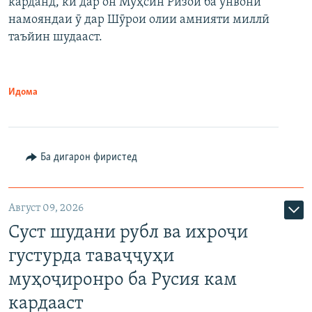
карданд, ки дар он Муҳсин Ризоӣ ба унвони
намояндаи ӯ дар Шӯрои олии амнияти миллӣ
таъйин шудааст.
Идома
Ба дигарон фиристед
Август 09, 2026
Суст шудани рубл ва ихроҷи
густурда таваҷҷуҳи
муҳоҷиронро ба Русия кам
кардааст