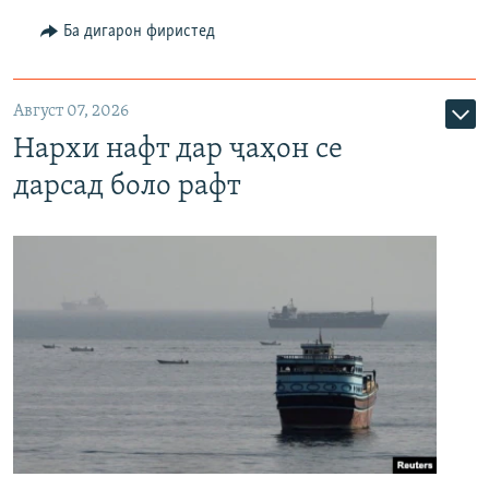
Ба дигарон фиристед
Август 07, 2026
Нархи нафт дар ҷаҳон се
дарсад боло рафт