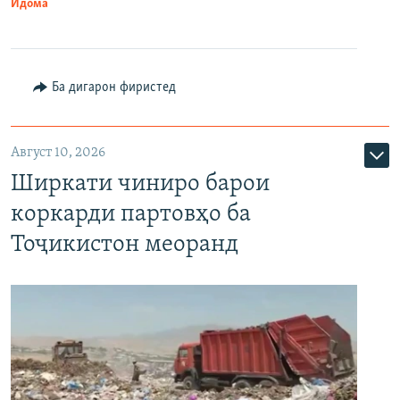
Идома
Ба дигарон фиристед
Август 10, 2026
Ширкати чиниро барои
коркарди партовҳо ба
Тоҷикистон меоранд