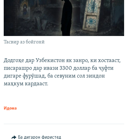
Тасвир аз бойгонӣ
Додгоҳе дар Узбекистон як занро, ки хостааст,
писарашро дар ивази 3300 доллар ба ҷуфти
дигаре фурӯшад, ба севуним сол зиндон
маҳкум кардааст.
Идома
Ба дигарон фиристед