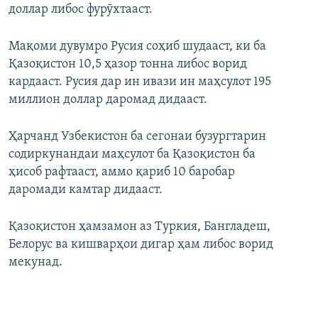
доллар либос фурӯхтааст.
Мақоми дувумро Русия соҳиб шудааст, ки ба
Қазоқистон 10,5 ҳазор тонна либос ворид
кардааст. Русия дар ин ивази ин маҳсулот 195
миллион доллар даромад дидааст.
Ҳарчанд Узбекистон ба сегонаи бузургтарин
содиркунандаи маҳсулот ба Қазоқистон ба
ҳисоб рафтааст, аммо қариб 10 баробар
даромади камтар дидааст.
Қазоқистон ҳамзамон аз Туркия, Бангладеш,
Белорус ва кишварҳои дигар ҳам либос ворид
мекунад.