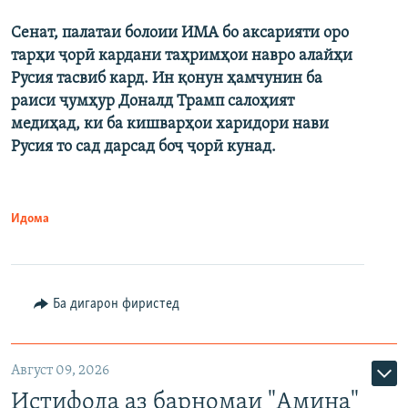
Сенат, палатаи болоии ИМА бо аксарияти оро
тарҳи ҷорӣ кардани таҳримҳои навро алайҳи
Русия тасвиб кард. Ин қонун ҳамчунин ба
раиси ҷумҳур Доналд Трамп салоҳият
медиҳад, ки ба кишварҳои харидори нави
Русия то сад дарсад боҷ ҷорӣ кунад.
Идома
Ба дигарон фиристед
Август 09, 2026
Истифода аз барномаи "Амина"