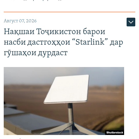
Август 07, 2026
Нақшаи Тоҷикистон барои
насби дастгоҳҳои “Starlink” дар
гӯшаҳои дурдаст