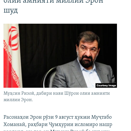
олии амнияти миллии Эрон
шуд
Муҳсин Ризоӣ, дабири нави Шӯрои олии амнияти
миллии Эрон.
Расонаҳои Эрон рӯзи 9 август ҳукми Муҷтабо
Хоманаӣ, раҳбари Ҷумҳурии исломиро нашр