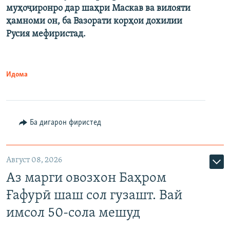
муҳоҷиронро дар шаҳри Маскав ва вилояти
ҳамноми он, ба Вазорати корҳои дохилии
Русия мефиристад.
Идома
Ба дигарон фиристед
Август 08, 2026
Аз марги овозхон Баҳром
Ғафурӣ шаш сол гузашт. Вай
имсол 50-сола мешуд