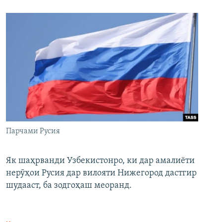
Парчами Русия
Як шаҳрванди Узбекистонро, ки дар амалиёти
нерӯҳои Русия дар вилояти Нижегород дастгир
шудааст, ба зодгоҳаш меоранд.