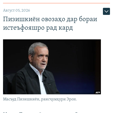
Август 05, 2026
Пизишкиён овозаҳо дар бораи
истеъфояшро рад кард
Масъуд Пизишкиён, раисҷумҳури Эрон.