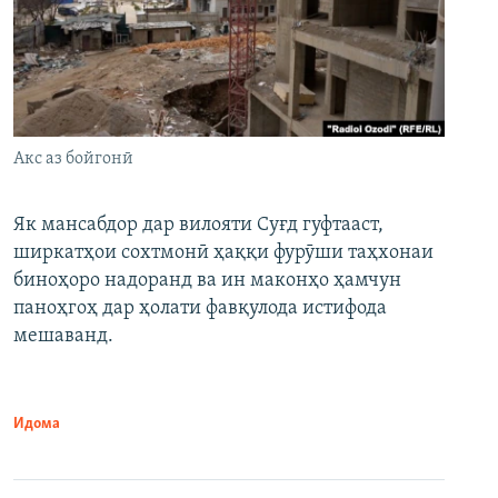
Акс аз бойгонӣ
Як мансабдор дар вилояти Суғд гуфтааст,
ширкатҳои сохтмонӣ ҳаққи фурӯши таҳхонаи
биноҳоро надоранд ва ин маконҳо ҳамчун
паноҳгоҳ дар ҳолати фавқулода истифода
мешаванд.
Идома