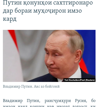
Путин қонунҳои сахтгиронаро
дар бораи муҳоҷирон имзо
кард
Владимир Путин. Акс аз бойгонӣ
Владимир Путин, раисҷумҳури Русия, бо
имзои чанд қонуни нав иҷозат додааст, ки