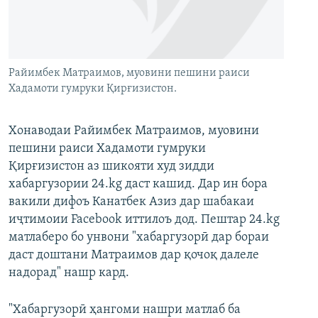
ГУЗОРИШҲОИ РАДИОӢ
Русский
ПАЙГИРӢ КУНЕД
Райимбек Матраимов, муовини пешини раиси
Хадамоти гумруки Қирғизистон.
Хонаводаи Райимбек Матраимов, муовини
пешини раиси Хадамоти гумруки
Ҳамаи сомонаҳои RFE/RL
Қирғизистон аз шикояти худ зидди
хабаргузории 24.kg даст кашид. Дар ин бора
вакили дифоъ Канатбек Азиз дар шабакаи
иҷтимоии Facebook иттилоъ дод. Пештар 24.kg
матлаберо бо унвони "хабаргузорӣ дар бораи
даст доштани Матраимов дар қочоқ далеле
надорад" нашр кард.
"Хабаргузорӣ ҳангоми нашри матлаб ба