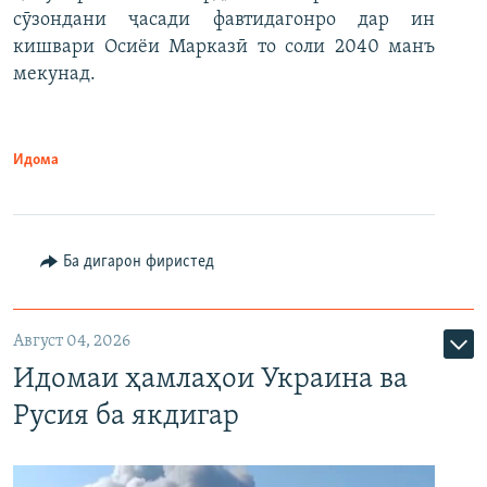
сӯзондани ҷасади фавтидагонро дар ин
кишвари Осиёи Марказӣ то соли 2040 манъ
мекунад.
Идома
Ба дигарон фиристед
Август 04, 2026
Идомаи ҳамлаҳои Украина ва
Русия ба якдигар