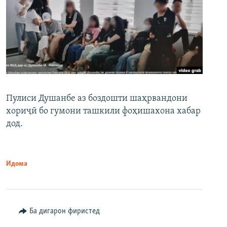
Пулиси Душанбе аз боздошти шаҳрвандони
хориҷӣ бо гумони ташкили фоҳишахона хабар
дод.
Идома
Ба дигарон фиристед