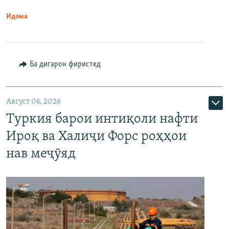
Идома
Ба дигарон фиристед
Август 06, 2026
Туркия барои интиқоли нафти
Ироқ ва Халиҷи Форс роҳҳои
нав меҷӯяд