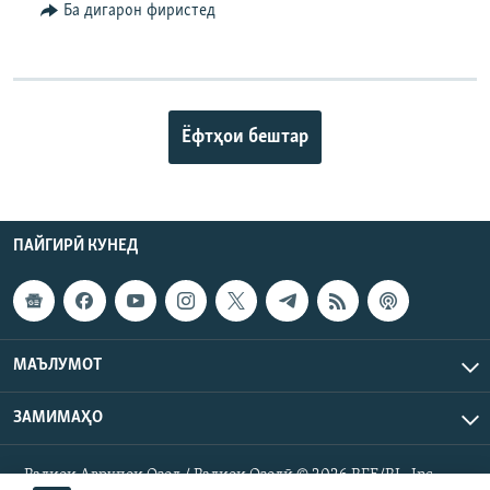
Ба дигарон фиристед
Ёфтҳои бештар
ПАЙГИРӢ КУНЕД
МАЪЛУМОТ
ЗАМИМАҲО
Радиои Аврупои Озод / Радиои Озодӣ © 2026 RFE/RL. Inc.