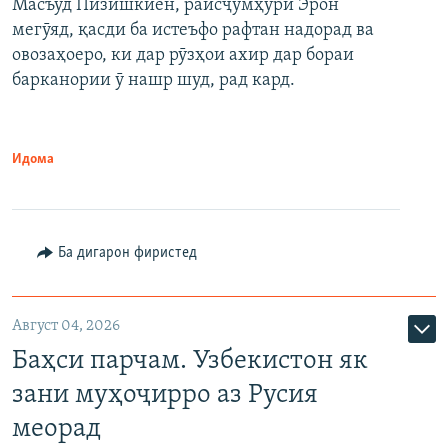
Масъуд Пизишкиён, раисҷумҳури Эрон
мегӯяд, қасди ба истеъфо рафтан надорад ва
овозаҳоеро, ки дар рӯзҳои ахир дар бораи
барканории ӯ нашр шуд, рад кард.
Идома
Ба дигарон фиристед
Август 04, 2026
Баҳси парчам. Узбекистон як
зани муҳоҷирро аз Русия
меорад