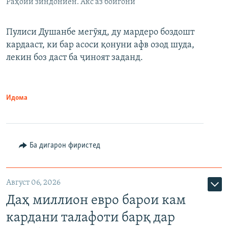
Раҳоии зиндониён. Акс аз бойгонӣ
Пулиси Душанбе мегӯяд, ду мардеро боздошт
кардааст, ки бар асоси қонуни афв озод шуда,
лекин боз даст ба ҷиноят заданд.
Идома
Ба дигарон фиристед
Август 06, 2026
Даҳ миллион евро барои кам
кардани талафоти барқ дар