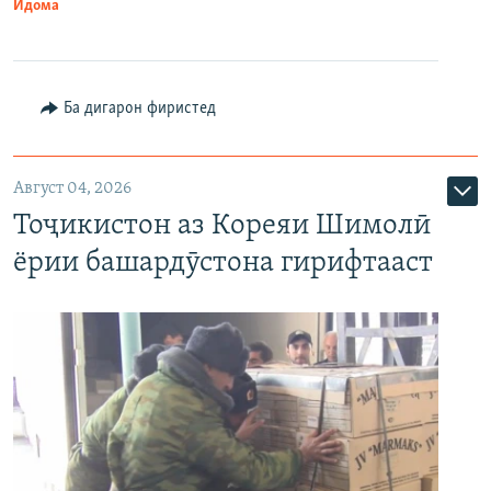
Идома
Ба дигарон фиристед
Август 04, 2026
Тоҷикистон аз Кореяи Шимолӣ
ёрии башардӯстона гирифтааст