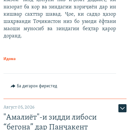
назорат ба кор ва зиндагии хориҷиён дар ин
кишвар сахттар шавад. Ҷое, ки садҳо ҳазор
шаҳрванди Тоҷикистон низ бо умеди ёфтани
маоши муносиб ва зиндагии беҳтар қарор
доранд.
Идома
Ба дигарон фиристед
Август 05, 2026
"Амалиёт"-и зидди либоси
“бегона” дар Панҷакент