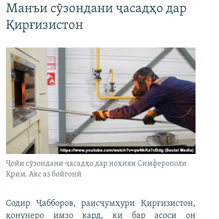
Манъи сӯзондани ҷасадҳо дар
Қирғизистон
Ҷойи сӯзондани ҷасадҳо дар ноҳияи Симферополи
Қрим. Акс аз бойгонӣ
Содир Ҷабборов, раисҷумҳури Қирғизистон,
қонунеро имзо кард, ки бар асоси он