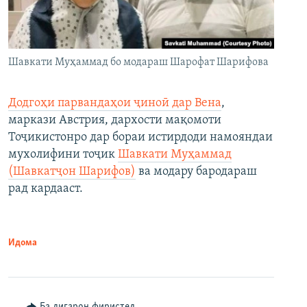
Шавкати Муҳаммад бо модараш Шарофат Шарифова
Додгоҳи парвандаҳои ҷиноӣ дар Вена
,
маркази Австрия, дархости мақомоти
Тоҷикистонро дар бораи истирдоди намояндаи
мухолифини тоҷик
Шавкати Муҳаммад
(Шавкатҷон Шарифов)
ва модару бародараш
рад кардааст.
Идома
Ба дигарон фиристед