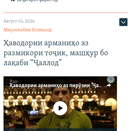
Август 05, 2026
Мирзонабии Холиқзод
Ҳаводории арманиҳо аз
размикори тоҷик, машҳур бо
лақаби “Ҷаллод”
Ҳаводории арманиҳо аз пирӯзии "Ҷаллод"-и тоҷик
Феълан кор намекунад