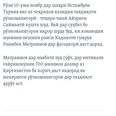
Рӯзи 10-уми ноябр дар шаҳри Истамбули
Туркия яке аз чеҳраҳои калидии таҳқиқоти
рӯзноманигорӣ - тоҷири чинӣ Айэркен
Саймаитӣ кушта шуд. Вай дар суҳбат бо
рӯзноманигорон иқрор шуда буд, ки хонаводаи
муовини пешини раиси Хадамоти гумрук
Раимбек Матраимов дар фасодкорӣ даст дорад.
Матраимов дар навбати худ гуфт, дар интиқоли
ғайриқонунии 700 миллион доллар аз
Қирғизистон ба хориҷ даст надорад ва
маълумоти рӯзноманигорон дар таҳқиқот
дурӯғ аст.