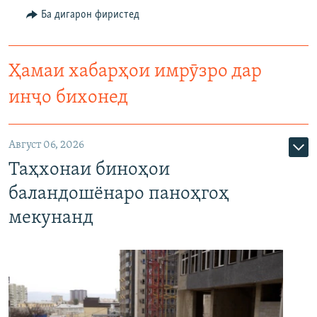
Ба дигарон фиристед
Ҳамаи хабарҳои имрӯзро дар
инҷо бихонед
Август 06, 2026
Таҳхонаи биноҳои
баландошёнаро паноҳгоҳ
мекунанд