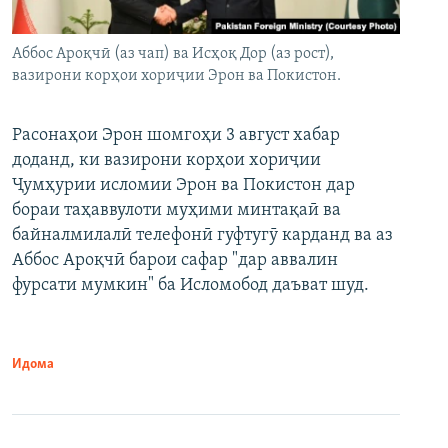
Аббос Ароқчӣ (аз чап) ва Исҳоқ Дор (аз рост),
вазирони корҳои хориҷии Эрон ва Покистон.
Расонаҳои Эрон шомгоҳи 3 август хабар
доданд, ки вазирони корҳои хориҷии
Ҷумҳурии исломии Эрон ва Покистон дар
бораи таҳаввулоти муҳими минтақаӣ ва
байналмилалӣ телефонӣ гуфтугӯ карданд ва аз
Аббос Ароқчӣ барои сафар "дар аввалин
фурсати мумкин" ба Исломобод даъват шуд.
Идома