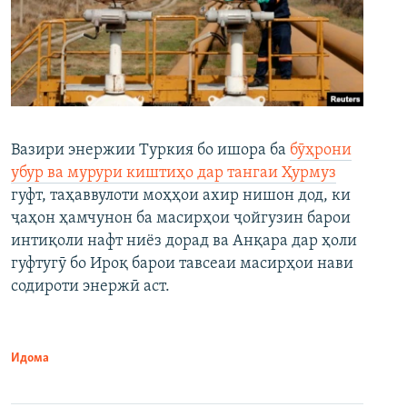
Вазири энержии Туркия бо ишора ба
бӯҳрони
убур ва мурури киштиҳо дар тангаи Ҳурмуз
гуфт, таҳаввулоти моҳҳои ахир нишон дод, ки
ҷаҳон ҳамчунон ба масирҳои ҷойгузин барои
интиқоли нафт ниёз дорад ва Анқара дар ҳоли
гуфтугӯ бо Ироқ барои тавсеаи масирҳои нави
содироти энержӣ аст.
Идома