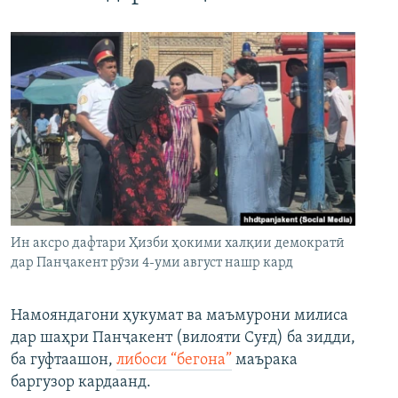
Ин аксро дафтари Ҳизби ҳокими халқии демократӣ
дар Панҷакент рӯзи 4-уми август нашр кард
Намояндагони ҳукумат ва маъмурони милиса
дар шаҳри Панҷакент (вилояти Суғд) ба зидди,
ба гуфтаашон,
либоси “бегона”
маърака
баргузор кардаанд.