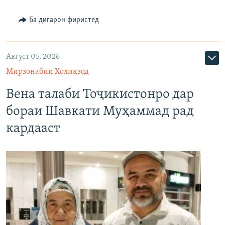
Ба дигарон фиристед
Август 05, 2026
Мирзонабии Холиқзод
Вена талаби Тоҷикистонро дар
бораи Шавкати Муҳаммад рад
кардааст