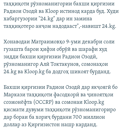
таҳқиқоти рӯзноманигории бахши қирғизии
Радиои Озодӣ ва Kloop истинод карда буд. Худи
хабаргузории "24.kg" дар ин замина
таҳқиқотеро анҷом надодааст",-навишт 24.kg.
Хонаводаи Матраимовҳо 9-уми декабри соли
гузашта барои ҳифзи обрӯй ва шарафи худ
зидди бахши қирғизии Радиои Озодӣ,
рӯзноманигор Алӣ Токтакунов, сомонаҳои
24.kg ва Kloop.kg ба додгоҳ шикоят бурданд.
Бахши қирғизии Радиои Озодӣ дар якҷоягӣ бо
Маркази таҳқиқоти фасодкорӣ ва ҷиноятҳои
созмонёфта (OCCRP) ва сомонаи Kloop.kg
қисмати дувуми таҳқиқоти рӯзноманигориро
дар бораи ба хориҷ бурдани 700 миллион
доллар аз Қирғизистон нашр карданд.