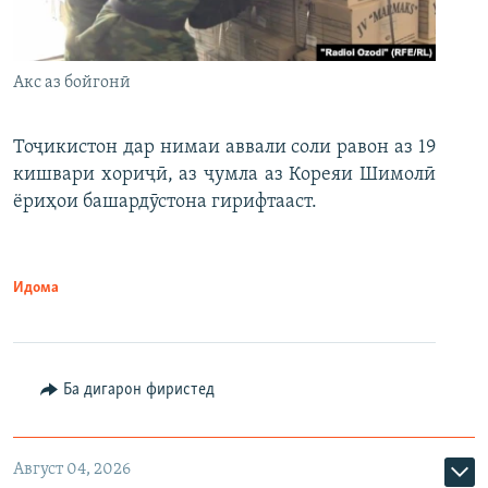
Акс аз бойгонӣ
Тоҷикистон дар нимаи аввали соли равон аз 19
кишвари хориҷӣ, аз ҷумла аз Кореяи Шимолӣ
ёриҳои башардӯстона гирифтааст.
Идома
Ба дигарон фиристед
Август 04, 2026