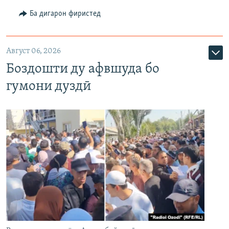
Ба дигарон фиристед
Август 06, 2026
Боздошти ду афвшуда бо
гумони дуздӣ