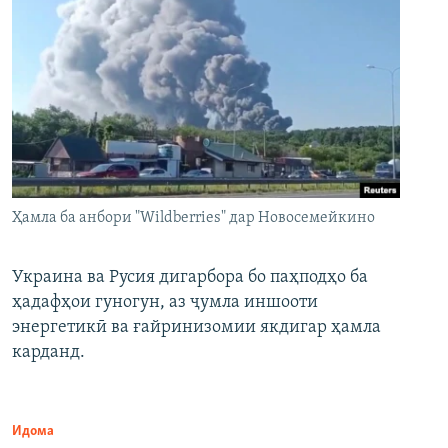
Ҳамла ба анбори "Wildberries" дар Новосемейкино
Украина ва Русия дигарбора бо паҳподҳо ба
ҳадафҳои гуногун, аз ҷумла иншооти
энергетикӣ ва ғайринизомии якдигар ҳамла
карданд.
Идома