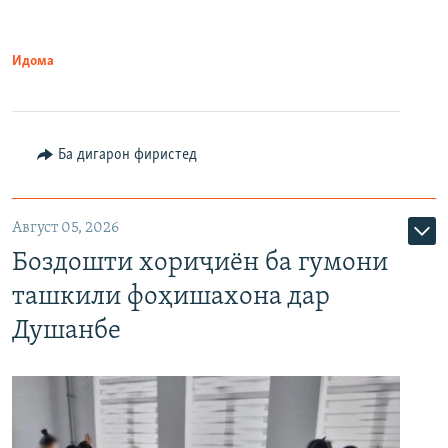
Идома
Ба дигарон фиристед
Август 05, 2026
Боздошти хориҷиён ба гумони
ташкили фоҳишахона дар
Душанбе