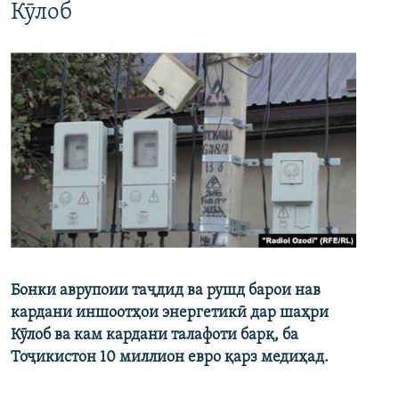
Кӯлоб
Бонки аврупоии таҷдид ва рушд барои нав
кардани иншоотҳои энергетикӣ дар шаҳри
Кӯлоб ва кам кардани талафоти барқ, ба
Тоҷикистон 10 миллион евро қарз медиҳад.