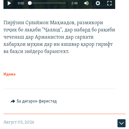
Auto
0:00
2:49
240p
Пирӯзии Сулаймон Маҳмадов, размикори
360p
тоҷик бо лақаби "Ҷаллод", дар набард бо рақиби
480p
Auto
240p
360p
480p
чеченаш дар Арманистон дар сархати
720p
хабарҳои муҳим дар ин кишвар қарор гирифт
720p
1080p
ва баҳси зиёдеро барангехт.
1080p
Идома
Ба дигарон фиристед
Август 05, 2026