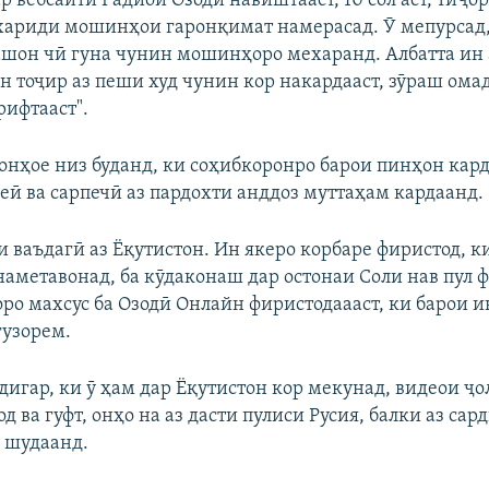
р вебсайти Радиои Озодӣ навиштааст, 10 сол аст, тиҷо
хариди мошинҳои гаронқимат намерасад. Ӯ мепурсад,
ашон чӣ гуна чунин мошинҳоро мехаранд. Албатта ин 
н тоҷир аз пеши худ чунин кор накардааст, зӯраш омад
рифтааст".
 онҳое низ буданд, ки соҳибкоронро барои пинҳон кар
еӣ ва сарпечӣ аз пардохти анддоз муттаҳам кардаанд.
 ваъдагӣ аз Ёқутистон. Ин якеро корбаре фиристод, ки
наметавонад, ба кӯдаконаш дар остонаи Соли нав пул 
оро махсус ба Озодӣ Онлайн фиристодаааст, ки барои 
гузорем.
дигар, ки ӯ ҳам дар Ёқутистон кор мекунад, видеои ҷо
д ва гуфт, онҳо на аз дасти пулиси Русия, балки аз сар
 шудаанд.