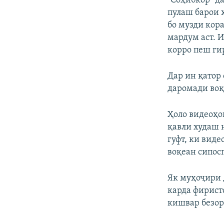
"Соҳибкор" да
пулаш барои 
бо музди кор
мардум аст. И
корро пеш ги
Дар ин қатор
даромади воқ
Ҳоло видеоҳои
қавли худаш 
гуфт, ки виде
воқеан сипос
Як муҳоҷири 
карда фиристо
кишвар безор