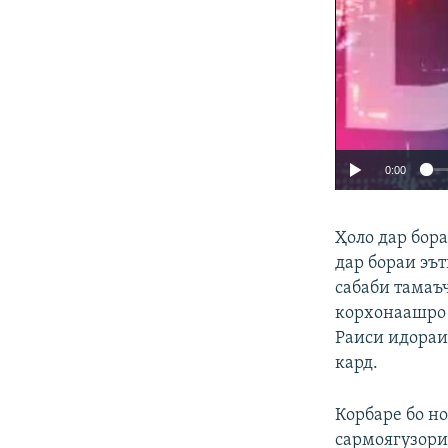
0:00
Ҳоло дар бор
дар бораи эъ
сабаби тамаъ
корхонаашро 
Раиси идораи
кард.
Корбаре бо но
сармоягузори