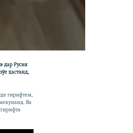
в дар Русия
зӯе ҳастанд,
ёде гирифтем,
 мекунанд. Ва
 гирифта