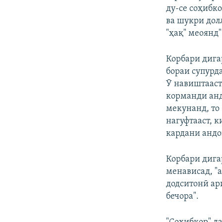
ду-се соҳибко
ва шукри дол
"ҳақ" меоянд"
Корбари дига
бораи супурд
Ӯ навиштааст,
корманди анд
мекунанд, то
нагуфтааст, 
кардани андо
Корбари дига
менависад, "
додситонӣ ар
бечора".