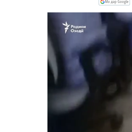
ГУЗОРИШҲОИ РАДИОӢ
Мо дар Google