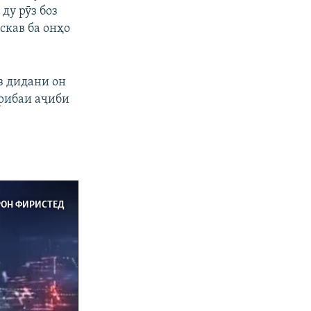
ду рӯз боз
скав ба онҳо
аз дидани он
ҷрибаи аҷиби
РОН ФИРИСТЕД