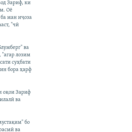
од Зариф, ки
м. Оё
 ба ман иҷоза
аст, "чӣ
Блумберг" ва
, "агар лозим
рсати суҳбати
ин бора ҳарф
и оқои Зариф
илалӣ ва
мустақим" бо
расмӣ ва