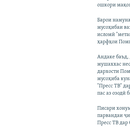
ошкори мақом
Барои намуна
мусоҳибаи ва
исломӣ "мета
ҳарфҳои Помп
Андаке баъд,
мушаххас нес
дархости Пом
мусоҳиба кун
"Пресс ТВ" д
пас аз озодӣ 
Писари хонум
парвандаи ҷи
Пресс ТВ дар