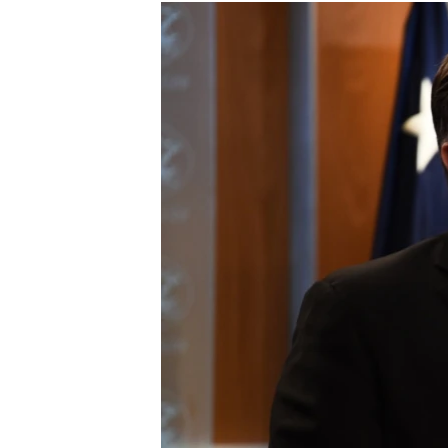
ГУЗОРИШҲОИ РАДИОӢ