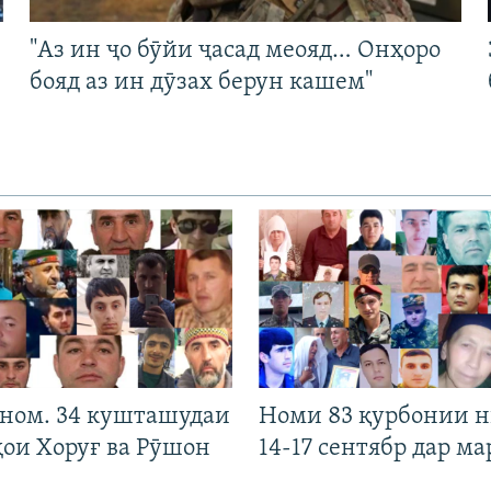
"Аз ин ҷо бӯйи ҷасад меояд… Онҳоро
бояд аз ин дӯзах берун кашем"
 ном. 34 кушташудаи
Номи 83 қурбонии 
ҳои Хоруғ ва Рӯшон
14-17 сентябр дар ма