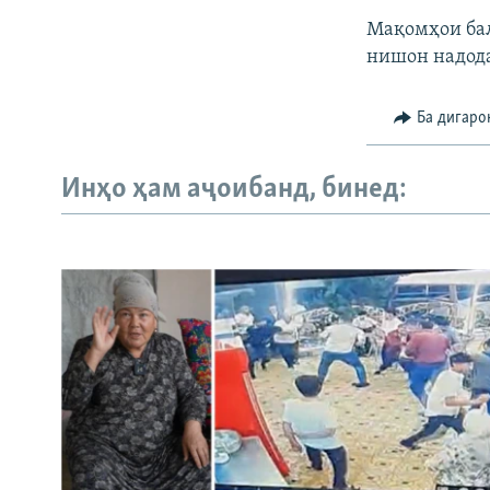
Мақомҳои бал
нишон надод
Ба дигаро
Инҳо ҳам аҷоибанд, бинед: