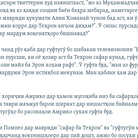
дигари твиттерии худ навиштааст, "мо аз Муҳаммадҷав
ояд ва аз ҳаққи озодии баён баҳра мебарад, наметарсе
р мавриди ҳукумати Алии Хоманаӣ чунон бад аст, ки ӯ
мин корро дар Теҳрон анҷом диҳам?". Ӯ сипас пурсида
гар мардум воқеиятҳоро бишнавад?"
чанд рӯз қабл дар гуфтугӯ бо шабакаи телевизионии "
ин пурсши, ки оё ҳозир аст ба Теҳрон сафар кунад, гуфт
оли майл ба Эрон хоҳам рафт". Ӯ гуфта буд, "ман аз фу
мардуми Эрон истиқбол мекунам. Ман қаблан ҳам дар 
 хориҷии Амрико дар ҳамон мусоҳиба низ ба сафарҳо
а таври маъмул барои ширкат дар нишастҳои байналм
тугӯҳо бо расонаҳои Амрико сухан гуфта буд.
и Помпео дар мавриди "сафар ба Теҳрон" ва "гуфтугӯи 
ҳарчанд вокунишҳоеро дар пай дошт, аммо бо посухи 