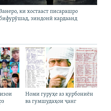
Занеро, ки хостааст писарашро
бифурӯшад, зиндонӣ кардаанд
низои
Номи гуруҳе аз қурбониён
рз
ва гумшудаҳои ҷанг