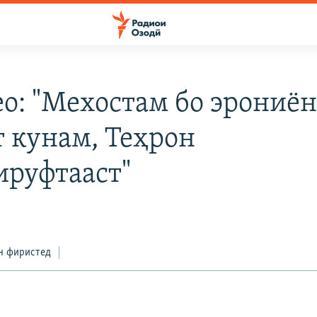
о: "Мехостам бо эрониё
т кунам, Теҳрон
ируфтааст"
н фиристед