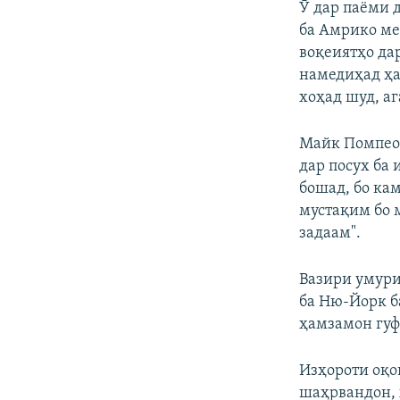
Ӯ дар паёми 
ба Амрико ме
воқеиятҳо да
намедиҳад ҳа
хоҳад шуд, а
Майк Помпео 
дар посух ба 
бошад, бо кам
мустақим бо 
задаам".
Вазири умури
ба Ню-Йорк б
ҳамзамон гуф
Изҳороти оқо
шаҳрвандон, 