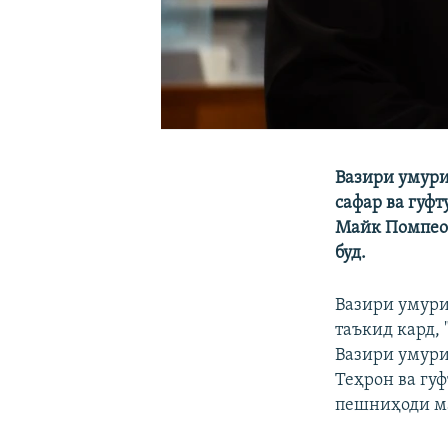
Вазири умури
сафар ва гуф
Майк Помпео 
буд.
Вазири умури
таъкид кард, 
Вазири умури
Теҳрон ва гу
пешниҳоди ма