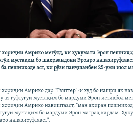
 хориҷии Амрико мегӯяд, ки ҳукумати Эрон пешниҳод
тугӯи мустақим бо шаҳрвандони Эронро напазируфтаас
ба пешниҳоде аст, ки рӯзи панҷшанбеи 25-уми июл м
 хориҷии Амрико дар "Твиттер"-и худ бо нашри як на
"ӯ аз гуфтугӯи мустақим бо мардуми Эрон истиқбол ме
 хориҷии Амрико навиштааст, "ман ахиран пешниҳод
фтугӯи мустақим бо мардуми Эрон матраҳ кардам. Ҳук
ро напазируфтааст".