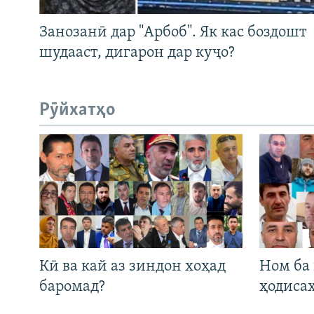
Занозанӣ дар "Арбоб". Як кас боздошт
шудааст, дигарон дар куҷо?
Рӯйхатҳо
Кӣ ва кай аз зиндон хоҳад
Ном ба
баромад?
ҳодиса