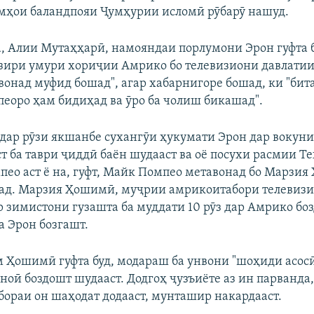
ҳои баландпояи Ҷумҳурии исломӣ рӯбарӯ нашуд.
, Алии Мутаҳҳарӣ, намояндаи порлумони Эрон гуфта б
зири умури хориҷии Амрико бо телевизиони давлати
вонад муфид бошад", агар хабарнигоре бошад, ки "бит
еоро ҳам бидиҳад ва ӯро ба чолиш бикашад".
 дар рӯзи якшанбе сухангӯи ҳукумати Эрон дар вокун
т ба таври ҷиддӣ баён шудааст ва оё посухи расмии Те
пео аст ё на, гуфт, Майк Помпео метавонад бо Марзи
ад. Марзия Ҳошимӣ, муҷрии амрикоитабори телевизи
ар зимистони гузашта ба муддати 10 рӯз дар Амрико бо
ба Эрон бозгашт.
 Ҳошимӣ гуфта буд, модараш ба унвони "шоҳиди асосӣ
ноӣ боздошт шудааст. Додгоҳ ҷузъиёте аз ин парванда
 бораи он шаҳодат додааст, мунташир накардааст.