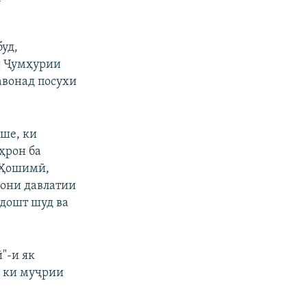
уд,
и Ҷумҳурии
авонад посухи
ише, ки
ҳрон ба
я Ҳошимӣ,
они давлатии
здошт шуд ва
"-и як
, ки муҷрии