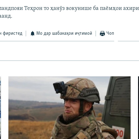
андпояи Теҳрон то ҳанӯз вокунише ба паёмҳои ахири
аанд.
н фиристед
Мо дар шабакаҳои иҷтимоӣ
Чоп