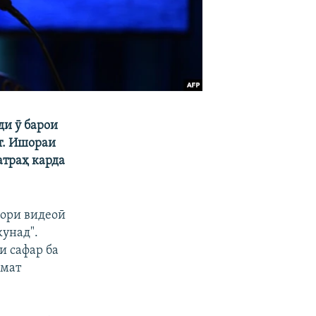
и ӯ барои
т. Ишораи
атраҳ карда
вори видеоӣ
кунад".
и сафар ба
умат