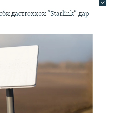
би дастгоҳҳои “Starlink” дар