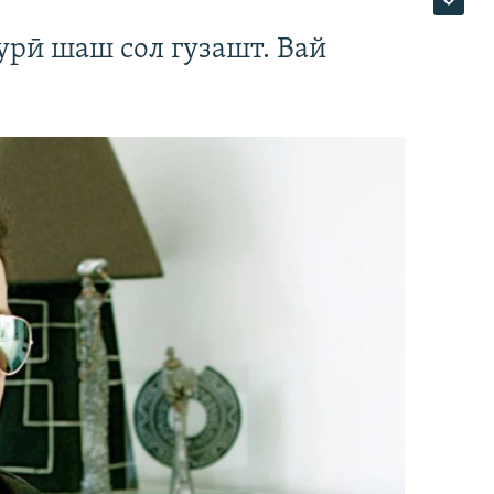
урӣ шаш сол гузашт. Вай