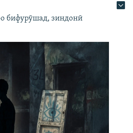
ро бифурӯшад, зиндонӣ