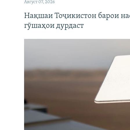
Август 07, 2026
Нақшаи Тоҷикистон барои нас
гӯшаҳои дурдаст