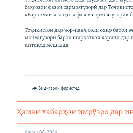
Тоҷикистон ихтисос дода шудааст. Дар мул
беҳсозии фазои сармоягузорӣ дар Тоҷикист
«Барномаи ислоҳоти фазои сармоягузорӣ» б
Тоҷикистон дар чор-панҷ соли охир барои 
монеагузорӣ барои ширкатҳои хориҷӣ дар 
интиқод мешавад.
Ба дигарон фиристед
Ҳамаи хабарҳои имрӯзро дар и
Август 08, 2026