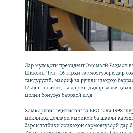
ГУЗОРИШҲОИ РАДИОӢ
Дар мулоқоти президент Эмомалӣ Раҳмон в
Шиксин Чен - 16 тарҳи сармоягузорӣ дар со
тандурустӣ, маориф ва рушди шаҳрҳо баррас
17 июн навишт, ки дар ин дидор вазъи ҳам
молии бонуфуз баррасӣ шуд.
Ҳамкорҳои Тоҷикистон ва БРО соли 1998 шурӯ
миллиард доллари амрикоӣ ба шакли қарзҳо
барои татбиқи лоиҳаҳои сармоягузорӣ дар