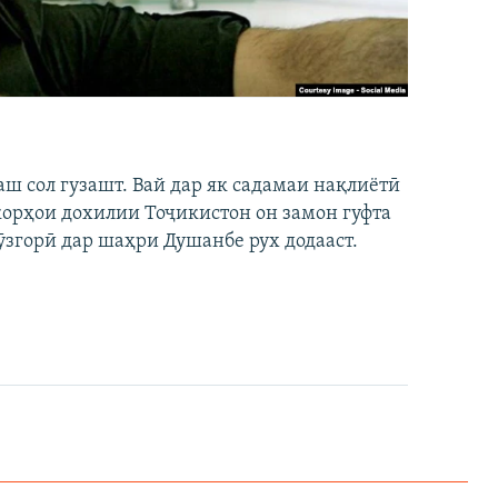
аш сол гузашт. Вай дар як садамаи нақлиётӣ
 корҳои дохилии Тоҷикистон он замон гуфта
ӯзгорӣ дар шаҳри Душанбе рух додааст.