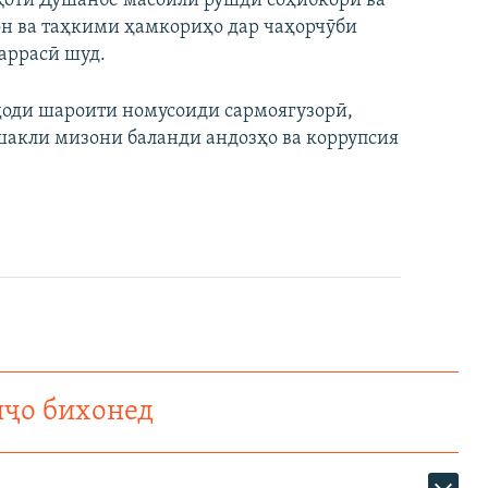
оқоти Душанбе масоили рушди соҳибкорӣ ва
он ва таҳкими ҳамкориҳо дар чаҳорчӯби
аррасӣ шуд.
эҷоди шароити номусоиди сармоягузорӣ,
шакли мизони баланди андозҳо ва коррупсия
нҷо бихонед