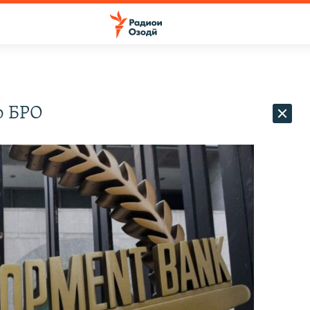
о БРО