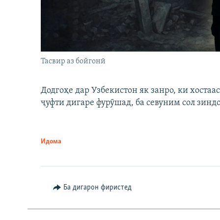
Тасвир аз бойгонӣ
Додгоҳе дар Узбекистон як занро, ки хостаа
ҷуфти дигаре фурӯшад, ба севуним сол зинд
Идома
Ба дигарон фиристед