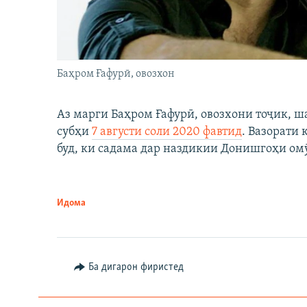
Баҳром Ғафурӣ, овозхон
Аз марги Баҳром Ғафурӣ, овозхони тоҷик, ш
субҳи
7 августи соли 2020 фавтид
. Вазорати
буд, ки садама дар наздикии Донишгоҳи ом
Идома
Ба дигарон фиристед