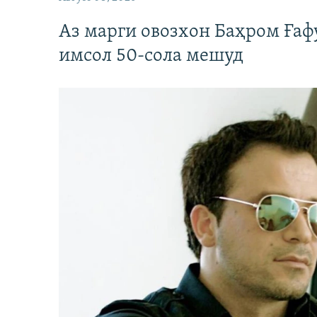
Аз марги овозхон Баҳром Ғаф
имсол 50-сола мешуд