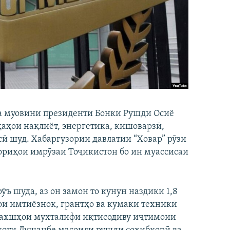
а муовини президенти Бонки Рушди Осиё
ҳаҳои нақлиёт, энергетика, кишоварзӣ,
ӣ шуд. Хабаргузории давлатии “Ховар” рӯзи
кориҳои имрӯзаи Тоҷикистон бо ин муассисаи
ъ шуда, аз он замон то кунун наздики 1,8
и имтиёзнок, грантҳо ва кумаки техникӣ
 бахшҳои мухталифи иқтисодиву иҷтимоии