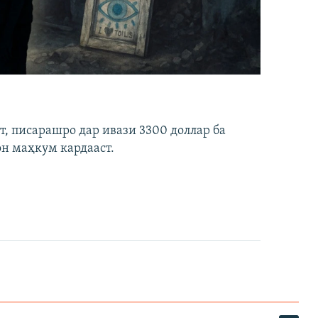
ст, писарашро дар ивази 3300 доллар ба
он маҳкум кардааст.