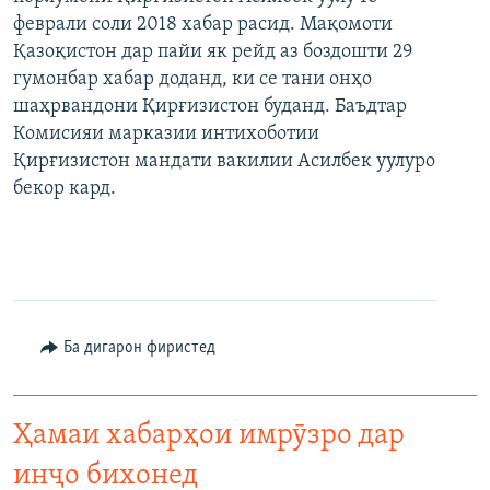
феврали соли 2018 хабар расид. Мақомоти
Қазоқистон дар пайи як рейд аз боздошти 29
гумонбар хабар доданд, ки се тани онҳо
шаҳрвандони Қирғизистон буданд. Баъдтар
Комисияи марказии интихоботии
Қирғизистон мандати вакилии Асилбек уулуро
бекор кард.
Ба дигарон фиристед
Ҳамаи хабарҳои имрӯзро дар
инҷо бихонед