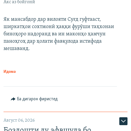
Акс аз бойгонӣ
Як мансабдор дар вилояти Суғд гуфтааст,
ширкатҳои сохтмонӣ ҳаққи фурӯши таҳхонаи
биноҳоро надоранд ва ин маконҳо ҳамчун
паноҳгоҳ дар ҳолати фавқулода истифода
мешаванд.
Идома
Ба дигарон фиристед
Август 06, 2026
Боздошти ду афвшуда бо