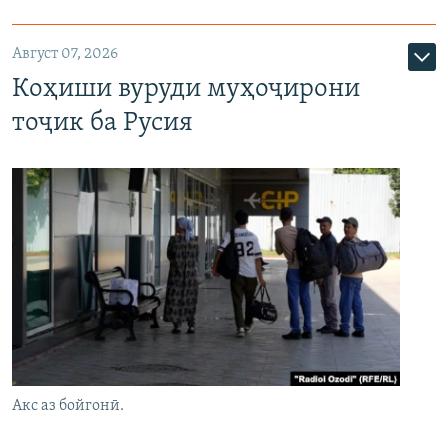
Август 07, 2026
Коҳиши вуруди муҳоҷирони
тоҷик ба Русия
Акс аз бойгонӣ.