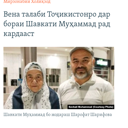
Мирзонабии Холиқзод
Вена талаби Тоҷикистонро дар
бораи Шавкати Муҳаммад рад
кардааст
Шавкати Муҳаммад бо модараш Шарофат Шарифова