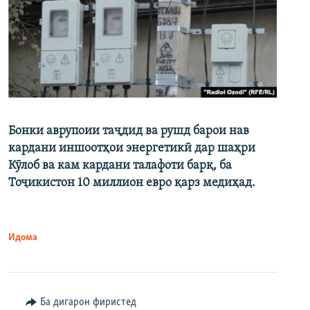
Бонки аврупоии таҷдид ва рушд барои нав
кардани иншоотҳои энергетикӣ дар шаҳри
Кӯлоб ва кам кардани талафоти барқ, ба
Тоҷикистон 10 миллион евро қарз медиҳад.
Идома
Ба дигарон фиристед