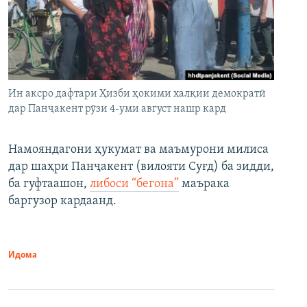
Ин аксро дафтари Ҳизби ҳокими халқии демократӣ
дар Панҷакент рӯзи 4-уми август нашр кард
Намояндагони ҳукумат ва маъмурони милиса
дар шаҳри Панҷакент (вилояти Суғд) ба зидди,
ба гуфтаашон,
либоси “бегона”
маърака
баргузор кардаанд.
Идома