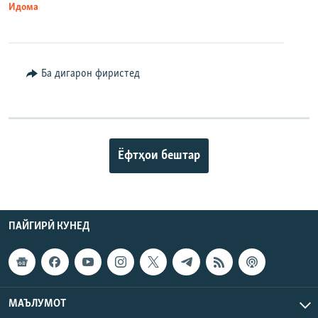
Идома
Ба дигарон фиристед
Ёфтҳои бештар
ПАЙГИРӢ КУНЕД
МАЪЛУМОТ