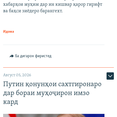
720p
хабарҳои муҳим дар ин кишвар қарор гирифт
720p
1080p
ва баҳси зиёдеро барангехт.
1080p
Идома
Ба дигарон фиристед
Август 05, 2026
Путин қонунҳои сахтгиронаро
дар бораи муҳоҷирон имзо
кард