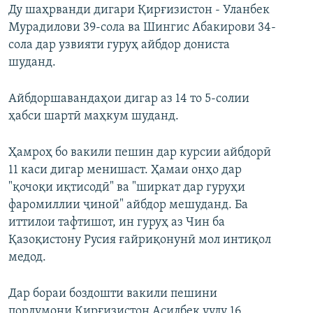
Ду шаҳрванди дигари Қирғизистон - Уланбек
Мурадилови 39-сола ва Шингис Абакирови 34-
сола дар узвияти гуруҳ айбдор дониста
шуданд.
Айбдоршавандаҳои дигар аз 14 то 5-солии
ҳабси шартӣ маҳкум шуданд.
Ҳамроҳ бо вакили пешин дар курсии айбдорӣ
11 каси дигар менишаст. Ҳамаи онҳо дар
"қочоқи иқтисодӣ" ва "ширкат дар гуруҳи
фаромиллии ҷиноӣ" айбдор мешуданд. Ба
иттилои тафтишот, ин гуруҳ аз Чин ба
Қазоқистону Русия ғайриқонунӣ мол интиқол
медод.
Дар бораи боздошти вакили пешини
порлумони Қирғизистон Асилбек уулу 16