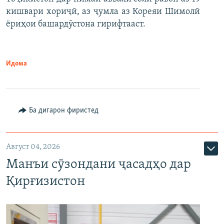
кишвари хориҷӣ, аз ҷумла аз Кореяи Шимолӣ
ёриҳои башардӯстона гирифтааст.
Идома
Ба дигарон фиристед
Август 04, 2026
Манъи сӯзондани ҷасадҳо дар
Қирғизистон