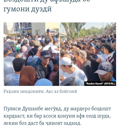
гумони дуздӣ
Раҳоии зиндониён. Акс аз бойгонӣ
Пулиси Душанбе мегӯяд, ду мардеро боздошт
кардааст, ки бар асоси қонуни афв озод шуда,
лекин боз даст ба ҷиноят заданд.