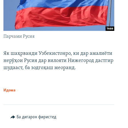
Парчами Русия
Як шаҳрванди Узбекистонро, ки дар амалиёти
нерӯҳои Русия дар вилояти Нижегород дастгир
шудааст, ба зодгоҳаш меоранд.
Идома
Ба дигарон фиристед