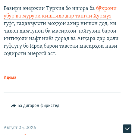
Вазири энержии Туркия бо ишора ба
бӯҳрони
убур ва мурури киштиҳо дар тангаи Ҳурмуз
гуфт, таҳаввулоти моҳҳои ахир нишон дод, ки
ҷаҳон ҳамчунон ба масирҳои ҷойгузин барои
интиқоли нафт ниёз дорад ва Анқара дар ҳоли
гуфтугӯ бо Ироқ барои тавсеаи масирҳои нави
содироти энержӣ аст.
Идома
Ба дигарон фиристед
Август 05, 2026