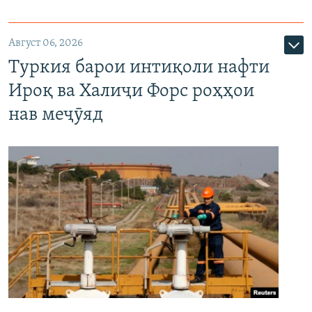
Август 06, 2026
Туркия барои интиқоли нафти
Ироқ ва Халиҷи Форс роҳҳои
нав меҷӯяд