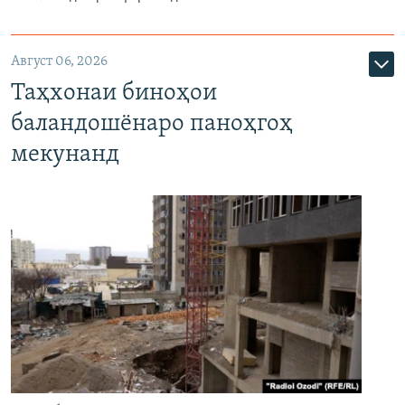
Август 06, 2026
Таҳхонаи биноҳои
баландошёнаро паноҳгоҳ
мекунанд