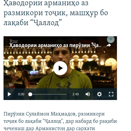
Ҳаводории арманиҳо аз
размикори тоҷик, машҳур бо
лақаби “Ҷаллод”
Ҳаводории арманиҳо аз пирӯзии "Ҷаллод"-и тоҷик
Феълан кор намекунад
Auto
0:00
2:49
240p
Пирӯзии Сулаймон Маҳмадов, размикори
360p
тоҷик бо лақаби "Ҷаллод", дар набард бо рақиби
480p
Auto
240p
360p
480p
чеченаш дар Арманистон дар сархати