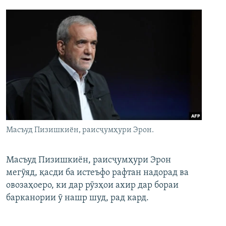
Масъуд Пизишкиён, раисҷумҳури Эрон.
Масъуд Пизишкиён, раисҷумҳури Эрон
мегӯяд, қасди ба истеъфо рафтан надорад ва
овозаҳоеро, ки дар рӯзҳои ахир дар бораи
барканории ӯ нашр шуд, рад кард.