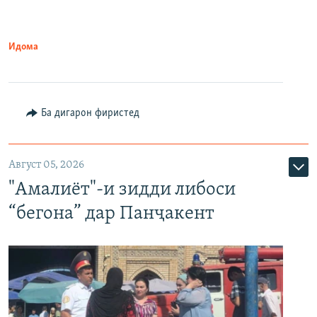
Идома
Ба дигарон фиристед
Август 05, 2026
"Амалиёт"-и зидди либоси
“бегона” дар Панҷакент