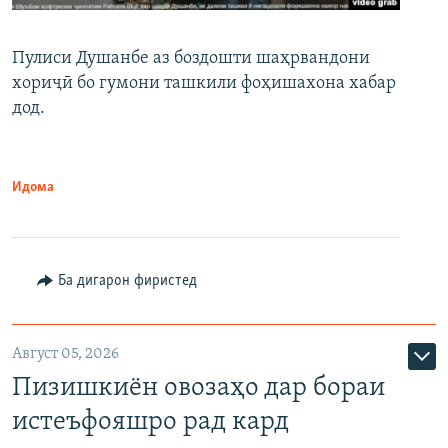
Пулиси Душанбе аз боздошти шаҳрвандони
хориҷӣ бо гумони ташкили фоҳишахона хабар
дод.
Идома
Ба дигарон фиристед
Август 05, 2026
Пизишкиён овозаҳо дар бораи
истеъфояшро рад кард