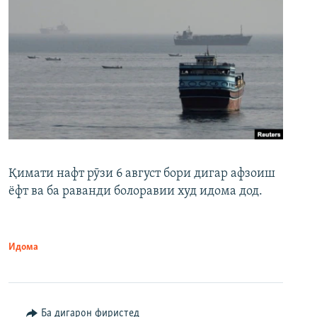
Қимати нафт рӯзи 6 август бори дигар афзоиш
ёфт ва ба раванди болоравии худ идома дод.
Идома
Ба дигарон фиристед