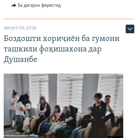
Ба дигарон фиристед
Август 05, 2026
Боздошти хориҷиён ба гумони
ташкили фоҳишахона дар
Душанбе