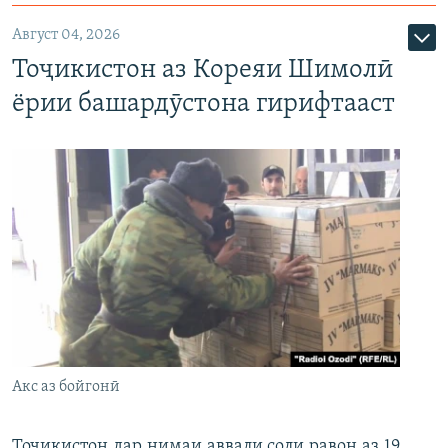
Август 04, 2026
Тоҷикистон аз Кореяи Шимолӣ
ёрии башардӯстона гирифтааст
Акс аз бойгонӣ
Тоҷикистон дар нимаи аввали соли равон аз 19