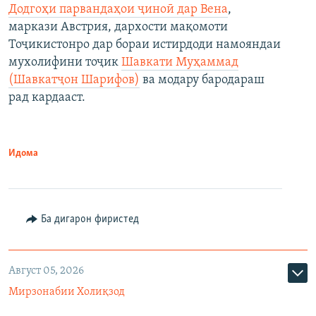
Додгоҳи парвандаҳои ҷиноӣ дар Вена
,
маркази Австрия, дархости мақомоти
Тоҷикистонро дар бораи истирдоди намояндаи
мухолифини тоҷик
Шавкати Муҳаммад
(Шавкатҷон Шарифов)
ва модару бародараш
рад кардааст.
Идома
Ба дигарон фиристед
Август 05, 2026
Мирзонабии Холиқзод