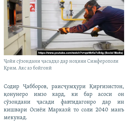
Ҷойи сӯзондани ҷасадҳо дар ноҳияи Симферополи
Қрим. Акс аз бойгонӣ
Содир Ҷабборов, раисҷумҳури Қирғизистон,
қонунеро имзо кард, ки бар асоси он
сӯзондани ҷасади фавтидагонро дар ин
кишвари Осиёи Марказӣ то соли 2040 манъ
мекунад.