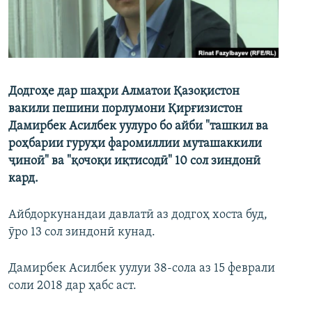
ГУЗОРИШҲОИ РАДИОӢ
Русский
ПАЙГИРӢ КУНЕД
Додгоҳе дар шаҳри Алматои Қазоқистон
вакили пешини порлумони Қирғизистон
Дамирбек Асилбек уулуро бо айби "ташкил ва
роҳбарии гуруҳи фаромиллии муташаккили
Ҳамаи сомонаҳои RFE/RL
ҷиноӣ" ва "қочоқи иқтисодӣ" 10 сол зиндонӣ
кард.
Айбдоркунандаи давлатӣ аз додгоҳ хоста буд,
ӯро 13 сол зиндонӣ кунад.
Дамирбек Асилбек уулуи 38-сола аз 15 феврали
соли 2018 дар ҳабс аст.