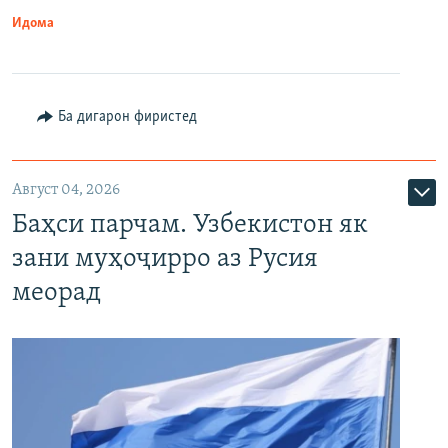
Идома
Ба дигарон фиристед
Август 04, 2026
Баҳси парчам. Узбекистон як
зани муҳоҷирро аз Русия
меорад