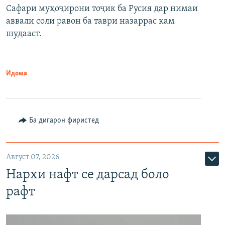
Сафари муҳоҷирони тоҷик ба Русия дар нимаи
аввали соли равон ба таври назаррас кам
шудааст.
Идома
Ба дигарон фиристед
Август 07, 2026
Нархи нафт се дарсад боло
рафт