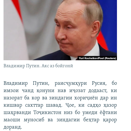
Владимир Путин. Акс аз бойгонӣ
Владимир Путин, раисҷумҳури Русия, бо
имзои чанд қонуни нав иҷозат додааст, ки
назорат ба кор ва зиндагии хориҷиён дар ин
кишвар сахттар шавад. Ҷое, ки садҳо ҳазор
шаҳрванди Тоҷикистон низ бо умеди ёфтани
маоши муносиб ва зиндагии беҳтар қарор
доранд.