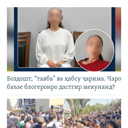
Боздошт, “тавба” ва ҳабсу ҷарима. Чаро
баъзе блогеронро дастгир мекунанд?