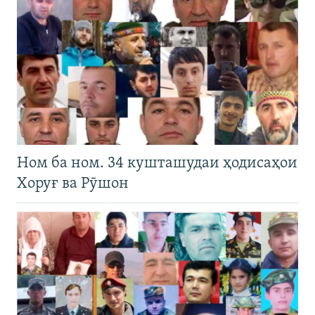
Ном ба ном. 34 кушташудаи ҳодисаҳои
Хоруғ ва Рӯшон