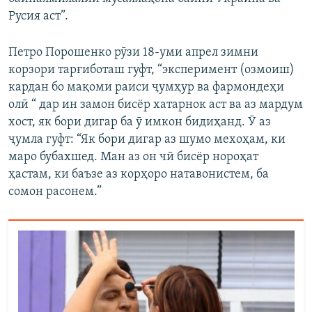
Русия аст”.
Петро Порошенко рӯзи 18-уми апрел зимни
корзори тарғиботаш гуфт, “эксперимент (озмоиш)
кардан бо мақоми раиси ҷумҳур ва фармондеҳи
олӣ “ дар ин замон бисёр хатарнок аст ва аз мардум
хост, як бори дигар ба ӯ имкон бидиҳанд. Ӯ аз
ҷумла гуфт: “Як бори дигар аз шумо мехоҳам, ки
маро бубахшед. Ман аз он чӣ бисёр нороҳат
ҳастам, ки баъзе аз корҳоро натавонистем, ба
сомон расонем.”