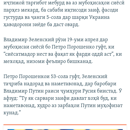
иҷтимоӣ тарғибот мебурд ва аз мубоҳисаҳои сиёсӣ
парҳез мекард, ба сабаби иқтисоди заиф, фасоди
густурда ва ҷанги 5-сола дар шарқи Украина
ҳаводорони зиёде ба даст овард.
Владимир Зеленский рӯзи 19-уми апрел дар
мубоҳисаи сиёсӣ бо Петро Порошенко гуфт, ки
“сиёсатмадор нест ва фақат як фарди оддӣ аст”, ки
мехоҳад, низоми феълиро бишканад.
Петро Порошенкои 53-сола гуфт, Зеленский
таҷриба надорад ва наметавонад, дар баробари
Владимир Путин раиси ҷумҳури Русия биистад. Ӯ
афзуд: “Ту як сарвари заифи давлат хоҳӣ буд, ки
наметавонад, худро аз зарбаҳои Путин муҳофизат
кунад.”