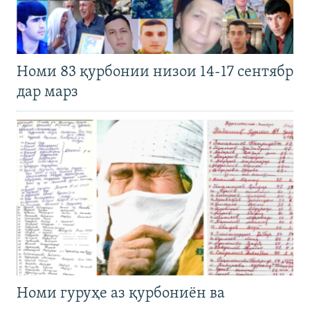
Номи 83 қурбонии низои 14-17 сентябр
дар марз
Номи гуруҳе аз қурбониён ва