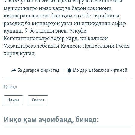
Ӯ ҳамчунин бо Иттиҳодияи Аврупо созишномаи
мушорикатро имзо кард ва барои сокинони
кишвараш шароит фароҳам сохт бе гирифтани
раводид ба кишварҳои узви ин иттиҳодияи сафар
кунанд. Ӯ бо талоши зиёд, Усқуфи
Константинополро водор кард, ки калисои
Украинароаз тобеияти Калисои Православии Русия
хориҷ кунад.
Ба дигарон фиристед
Мо дар шабакаҳои иҷтимоӣ
Гӯшаҳо
Ҷаҳон
Сиёсат
Инҳо ҳам аҷоибанд, бинед: