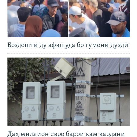
Боздошти ду афвшуда бо гумони дуздӣ
Даҳ миллион евро барои кам кардани