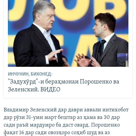
ИНЧУНИН, БИХОНЕД:
"Задухӯрд"-и бераҳмонаи Порошенко ва
Зеленский. ВИДЕО
Владимир Зеленский дар даври аввали интихобот
дар рӯзи 31-уми март бештар аз ҳама ва 30 дар
сади раъй мардумро ба даст овард. Порошенко
фақат 16 дар сади овозҳоро соҳиб шуд ва аз