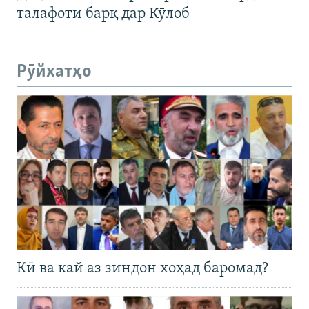
талафоти барқ дар Кӯлоб
Рӯйхатҳо
Кӣ ва кай аз зиндон хоҳад баромад?