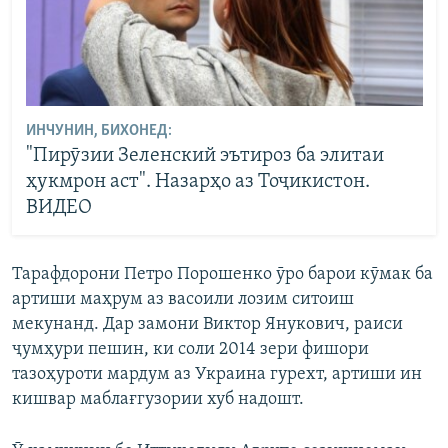
ИНЧУНИН, БИХОНЕД:
"Пирӯзии Зеленский эътироз ба элитаи
ҳукмрон аст". Назарҳо аз Тоҷикистон.
ВИДЕО
Тарафдорони Петро Порошенко ӯро барои кӯмак ба
артиши маҳрум аз васоили лозим ситоиш
мекунанд. Дар замони Виктор Янукович, раиси
ҷумҳури пешин, ки соли 2014 зери фишори
тазоҳуроти мардум аз Украина гурехт, артиши ин
кишвар маблағгузории хуб надошт.