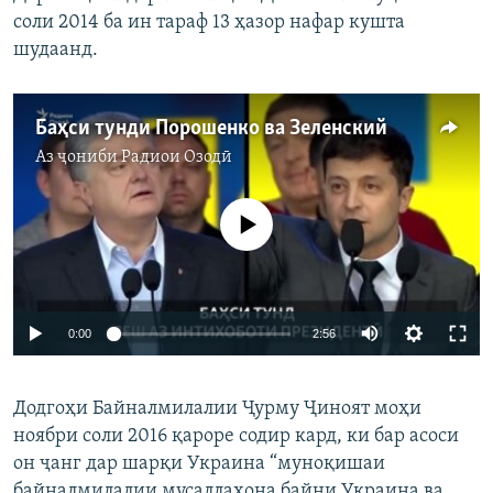
соли 2014 ба ин тараф 13 ҳазор нафар кушта
шудаанд.
Баҳси тунди Порошенко ва Зеленский
Аз ҷониби
Радиои Озодӣ
Феълан кор намекунад
0:00
2:56
Додгоҳи Байналмилалии Ҷурму Ҷиноят моҳи
ноябри соли 2016 қароре содир кард, ки бар асоси
он ҷанг дар шарқи Украина “муноқишаи
байналмилалии мусаллаҳона байни Украина ва