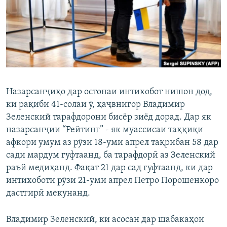
ГУЗОРИШҲОИ РАДИОӢ
Русский
ПАЙГИРӢ КУНЕД
Назарсанҷиҳо дар остонаи интихобот нишон дод,
ки рақиби 41-солаи ӯ, ҳаҷвнигор Владимир
Ҳамаи сомонаҳои RFE/RL
Зеленский тарафдорони бисёр зиёд дорад. Дар як
назарсанҷии “Рейтинг” - як муассисаи таҳқиқи
афкори умум аз рӯзи 18-уми апрел тақрибан 58 дар
сади мардум гуфтаанд, ба тарафдорӣ аз Зеленский
раъй медиҳанд. Фақат 21 дар сад гуфтаанд, ки дар
интихоботи рӯзи 21-уми апрел Петро Порошенкоро
дастгирӣ мекунанд.
Владимир Зеленский, ки асосан дар шабакаҳои