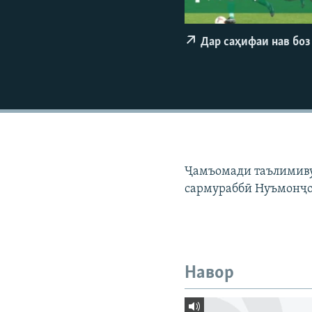
ГУЗОРИШҲОИ РАДИОӢ
Дар саҳифаи нав боз
Ҷамъомади таълимиву
сармураббӣ Нуъмонҷон
Навор