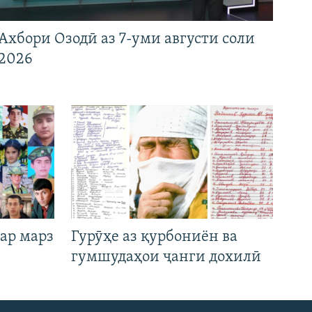
Ахбори Озодӣ аз 7-уми августи соли
2026
ар марз
Гурӯҳе аз қурбониён ва
гумшудаҳои ҷанги дохилӣ