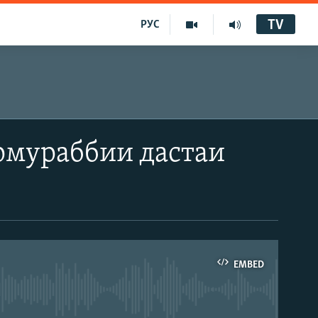
TV
РУС
рмураббии дастаи
EMBED