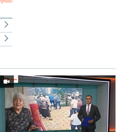
орчаҳо