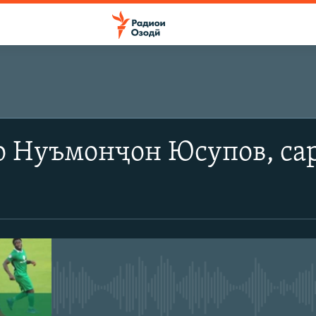
о Нуъмонҷон Юсупов, са
Феълан кор намекунад