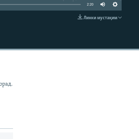
2:20
Линки мустақим
EMBED
орад.