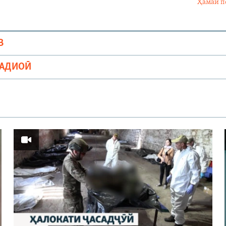
Ҳамаи п
В
РАДИОӢ