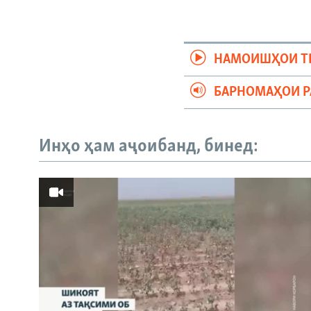
НАМОИШҲОИ Т
БАРНОМАҲОИ 
Инҳо ҳам аҷоибанд, бинед: