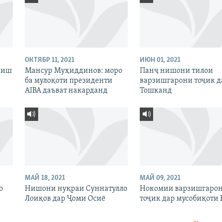
ОКТЯБР 11, 2021
ИЮН 01, 2021
рзиш
Мансур Муҳиддинов: моро
Панҷ нишони тилои
ба мулоқоти президенти
варзишгарони тоҷик д
AIBA даъват накарданд
Тошканд
МАЙ 18, 2021
МАЙ 09, 2021
о
Нишони нуқраи Суннатулло
Нокомии варзишгаро
Лоиқов дар Ҷоми Осиё
тоҷик дар мусобиқоти 