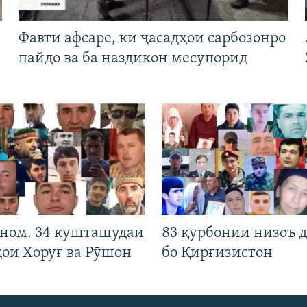
Фавти афсаре, ки ҷасадҳои сарбозонро
пайдо ва ба наздикон месупорид
 ном. 34 кушташудаи
83 қурбонии низоъ д
ҳои Хоруғ ва Рӯшон
бо Қирғизистон