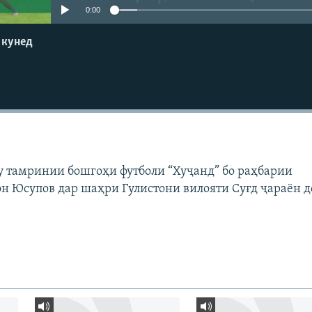
0:00
 кунед
 тамринии бошгоҳи футболи “Хуҷанд” бо раҳбарии
 Юсупов дар шаҳри Гулистони вилояти Суғд ҷараён д