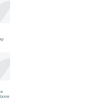
ар
ни
Қазон