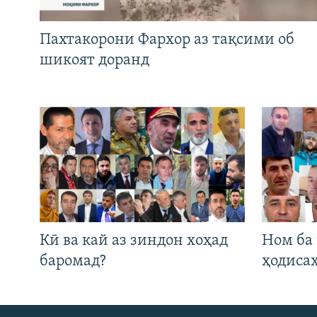
Пахтакорони Фархор аз тақсими об
шикоят доранд
Кӣ ва кай аз зиндон хоҳад
Ном ба
баромад?
ҳодиса