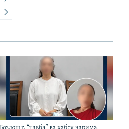
Боздошт, “тавба” ва ҳабсу ҷарима.