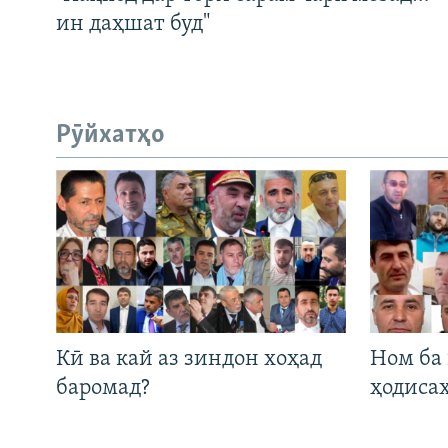
ин даҳшат буд"
Рӯйхатҳо
Кӣ ва кай аз зиндон хоҳад
Ном ба
баромад?
ҳодиса