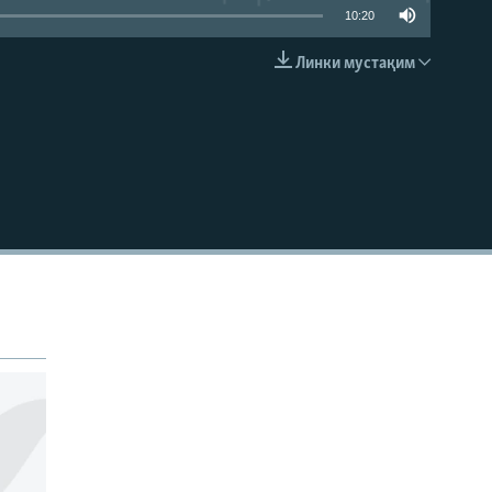
10:20
Линки мустақим
EMBED