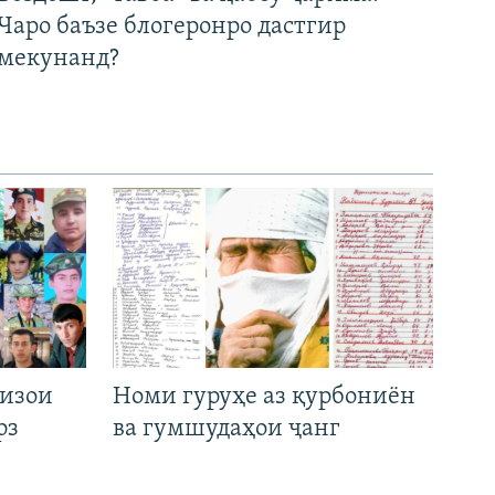
Чаро баъзе блогеронро дастгир
мекунанд?
низои
Номи гуруҳе аз қурбониён
рз
ва гумшудаҳои ҷанг