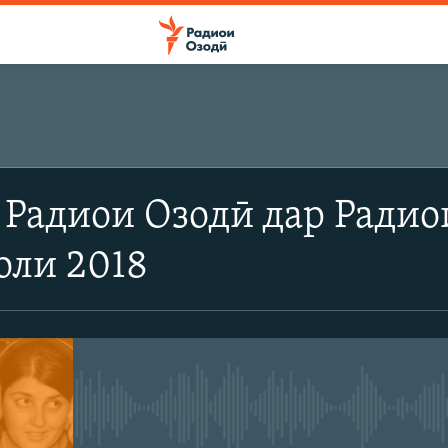
Радиои Озодӣ дар Радио
оли 2018
Феълан кор намекунад