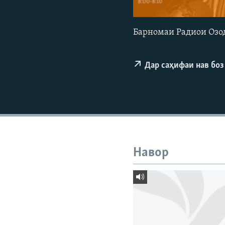
ГУЗОРИШҲОИ РАДИОӢ
Барномаи Радиои Озод
Дар саҳифаи нав боз
Навор