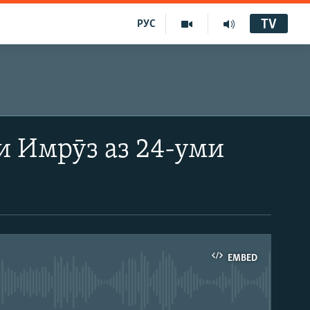
TV
РУС
и Имрӯз аз 24-уми
EMBED