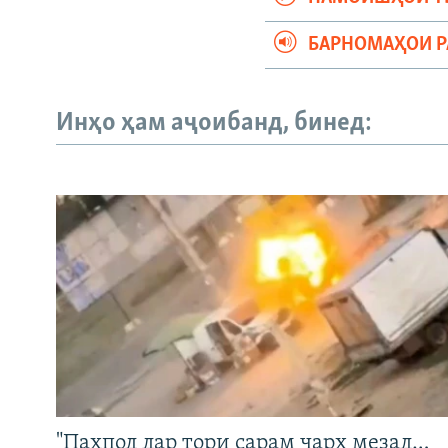
БАРНОМАҲОИ 
Инҳо ҳам аҷоибанд, бинед:
"Паҳпод дар тори сарам чарх мезад…