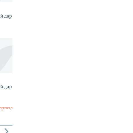
ӣ дар
и
ӣ дар
и
орчаҳо