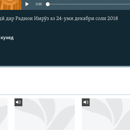
0:00
ӣ дар Радиои Имрӯз аз 24-уми декабри соли 2018
 кунед