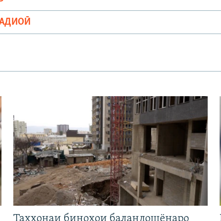
РАДИОӢ
Таҳхонаи биноҳои баландошёнаро