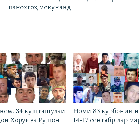
паноҳгоҳ мекунанд
 ном. 34 кушташудаи
Номи 83 қурбонии 
ҳои Хоруғ ва Рӯшон
14-17 сентябр дар ма