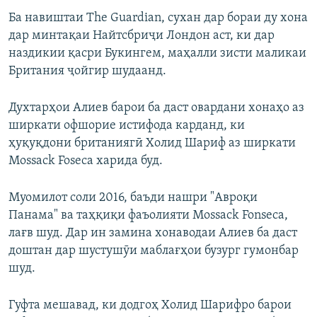
Ба навиштаи The Guardian, сухан дар бораи ду хона
дар минтақаи Найтсбриҷи Лондон аст, ки дар
наздикии қасри Букингем, маҳалли зисти маликаи
Британия ҷойгир шудаанд.
Духтарҳои Алиев барои ба даст овардани хонаҳо аз
ширкати офшорие истифода карданд, ки
ҳуқуқдони британиягӣ Холид Шариф аз ширкати
Mossaсk Foseca харида буд.
Муомилот соли 2016, баъди нашри "Авроқи
Панама" ва таҳқиқи фаъолияти Mossaсk Fonseca,
лағв шуд. Дар ин замина хонаводаи Алиев ба даст
доштан дар шустушӯи маблағҳои бузург гумонбар
шуд.
Гуфта мешавад, ки додгоҳ Холид Шарифро барои