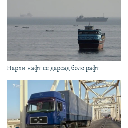
Нархи нафт се дарсад боло рафт