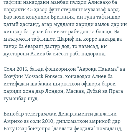
тафтиш накардани манбаи пулҳои Алиеваҳо ба
пардохти 45 ҳазор фунт стерлинг муваззаф кард.
Бар пояи қонунҳои Британия, ин гуна тафтишҳо
ҳатмӣ ҳастанд, агар муддаии хариди амлок дар ин
кишвар ба гунае ба сиёсат рабт дошта бошад. Ба
маълумоти тафтишот, Шариф ин корро накард ва
танҳо ба ёвараш дастур дод, то нависад, ки
духтарони Алиев ба сиёсат рабт надоранд.
Соли 2016, баъди фошкориҳои "Авроқи Панама" ва
бозҷӯии Mossaсk Fonseca, хонаводаи Алиев ба
истифодаи шабакаи ширкатҳои офшорӣ барои
хариди хона дар Лондон, Маскав, Дубай ва Прага
гумонбар шуд.
Бинобар телеграммаи Департаменти давлатии
Амрико аз соли 2010, дипломатҳои амрикоӣ дар
Боку Озарбойҷонро "давлати феодалӣ" номиданд,