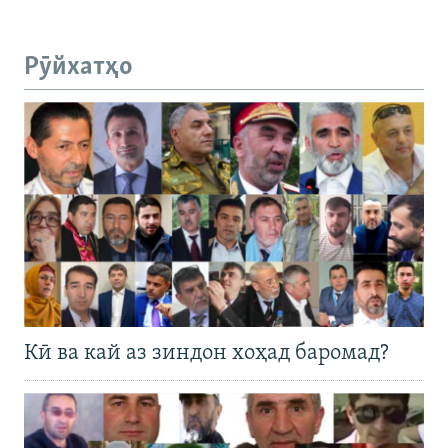
Рӯйхатҳо
Кӣ ва кай аз зиндон хоҳад баромад?