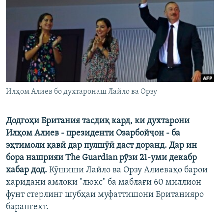
ГУЗОРИШҲОИ РАДИОӢ
Русский
ПАЙГИРӢ КУНЕД
Илҳом Алиев бо духтаронаш Лайло ва Орзу
Ҳамаи сомонаҳои RFE/RL
Додгоҳи Британия тасдиқ кард, ки духтарони
Илҳом Алиев - президенти Озарбойҷон - ба
эҳтимоли қавӣ дар пулшӯӣ даст доранд. Дар ин
бора нашрияи The Guardian рӯзи 21-уми декабр
хабар дод.
Кӯшиши Лайло ва Орзу Алиеваҳо барои
харидани амлоки "люкс" ба маблағи 60 миллион
фунт стерлинг шубҳаи муфаттишони Британияро
барангехт.