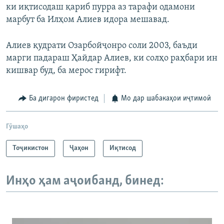
ки иқтисодаш қариб пурра аз тарафи одамони
марбут ба Илҳом Алиев идора мешавад.
Алиев қудрати Озарбойҷонро соли 2003, баъди
марги падараш Ҳайдар Алиев, ки солҳо раҳбари ин
кишвар буд, ба мерос гирифт.
Ба дигарон фиристед
Мо дар шабакаҳои иҷтимоӣ
Гӯшаҳо
Тоҷикистон
Ҷаҳон
Иқтисод
Инҳо ҳам аҷоибанд, бинед: