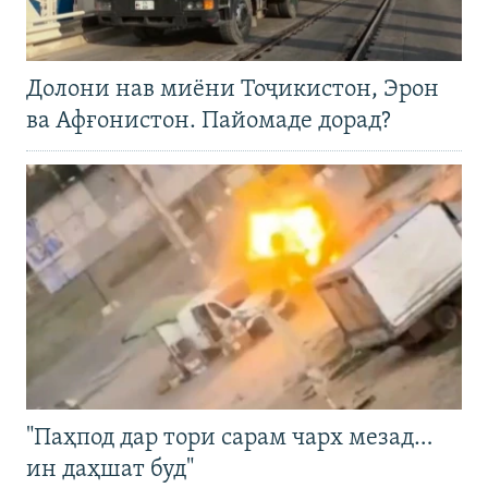
Долони нав миёни Тоҷикистон, Эрон
ва Афғонистон. Пайомаде дорад?
"Паҳпод дар тори сарам чарх мезад…
ин даҳшат буд"