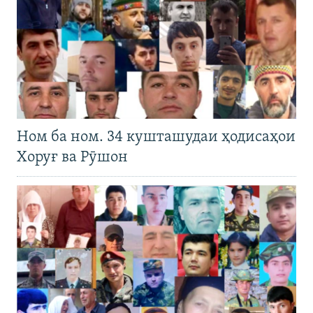
Ном ба ном. 34 кушташудаи ҳодисаҳои
Хоруғ ва Рӯшон