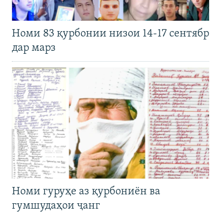
Номи 83 қурбонии низои 14-17 сентябр
дар марз
Номи гуруҳе аз қурбониён ва
гумшудаҳои ҷанг