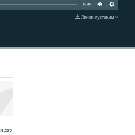
10:46
Линки мустақим
EMBED
ӣ дар