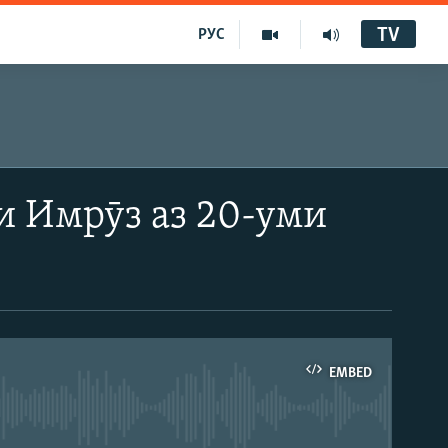
TV
РУС
и Имрӯз аз 20-уми
EMBED