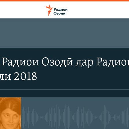
Радиои Озодӣ дар Радио
ли 2018
Феълан кор намекунад