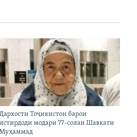
Дархости Тоҷикистон барои
истирдоди модари 77-солаи Шавкати
Муҳаммад