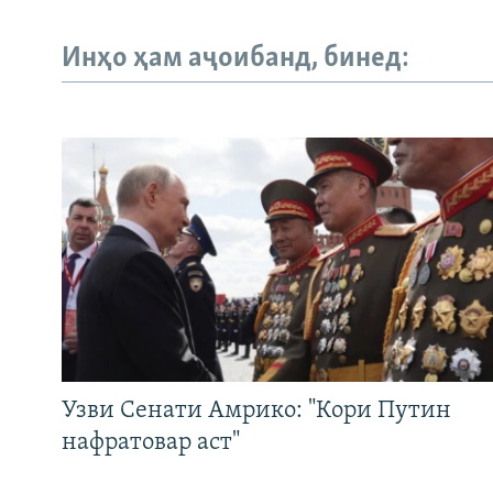
Инҳо ҳам аҷоибанд, бинед:
Узви Сенати Амрико: "Кори Путин
нафратовар аст"