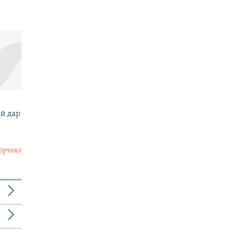
и
ӣ дар
и
орчаҳо