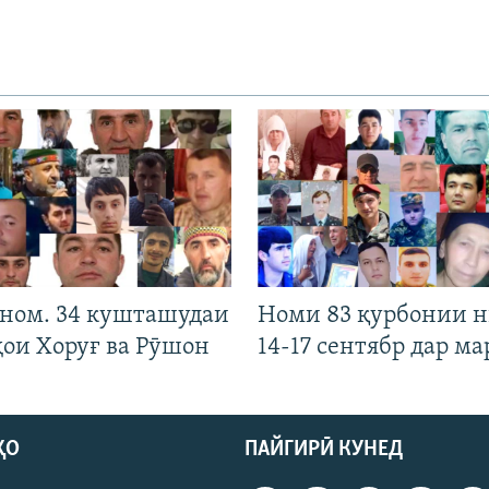
 ном. 34 кушташудаи
Номи 83 қурбонии 
ҳои Хоруғ ва Рӯшон
14-17 сентябр дар ма
ҲО
ПАЙГИРӢ КУНЕД