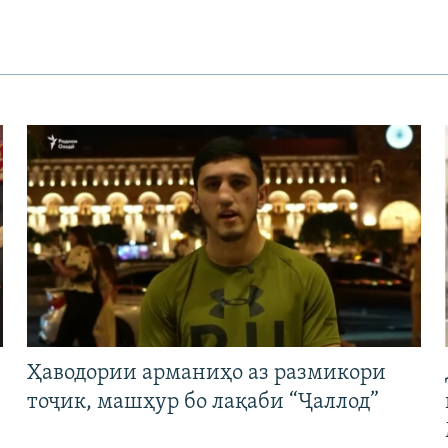
Ҳаводории арманиҳо аз размикори
тоҷик, машҳур бо лақаби “Ҷаллод”