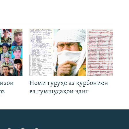
низои
Номи гуруҳе аз қурбониён
рз
ва гумшудаҳои ҷанг