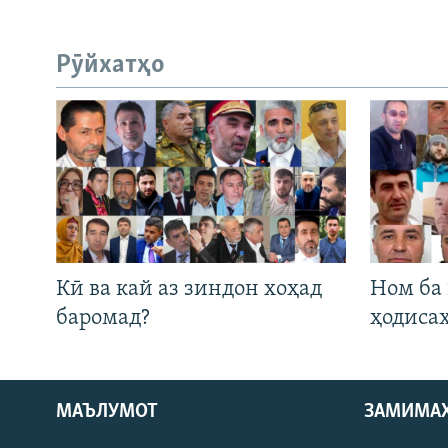
Рӯйхатҳо
Кӣ ва кай аз зиндон хоҳад
Ном ба
баромад?
ҳодиса
МАЪЛУМОТ
ЗАМИМА
Русский