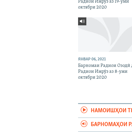
Радиои Имрӯз аз 19-уми
октябри 2020
ЯНВАР 06, 2021
Барномаи Радиои Озодӣ 
Радиои Имрӯз аз 8-уми
октябри 2020
НАМОИШҲОИ Т
БАРНОМАҲОИ 