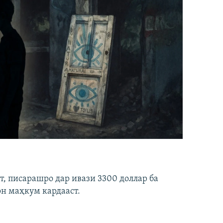
ст, писарашро дар ивази 3300 доллар ба
он маҳкум кардааст.