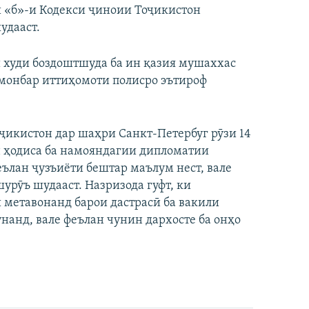
ми «б»-и Кодекси ҷиноии Тоҷикистон
удааст.
и худи боздоштшуда ба ин қазия мушаххас
гумонбар иттиҳомоти полисро эътироф
ҷикистон дар шаҳри Санкт-Петербуг рӯзи 14
ин ҳодиса ба намояндагии дипломатии
еълан ҷузъиёти бештар маълум нест, вале
урӯъ шудааст. Назризода гуфт, ки
 метавонанд барои дастрасӣ ба вакили
нанд, вале феълан чунин дархосте ба онҳо