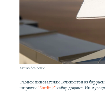
Акс аз бойгонӣ
Оҷонси инноватсияи Тоҷикистон аз барраси
ширкати
“Starlink”
хабар додааст. Ин мулоқо