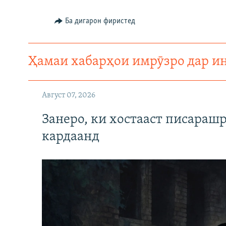
Ба дигарон фиристед
Ҳамаи хабарҳои имрӯзро дар и
Август 07, 2026
Занеро, ки хостааст писараш
кардаанд