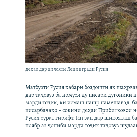
ГУЗОРИШҲОИ РАДИОӢ
деҳае дар вилояти Ленингради Русия
Матбуоти Русия хабари боздошти як шаҳрва
дар таҷовуз ба номуси ду писари дугоники 
марди тоҷик, ки исмаш нашр намешавад, ба
писарбачаҳо – сокини деҳаи Прибитковои 
Русия сурат гирифт. Ин зан дар шикояташ ба
ноябр аз ҷониби марди тоҷик таҷовуз шудаа