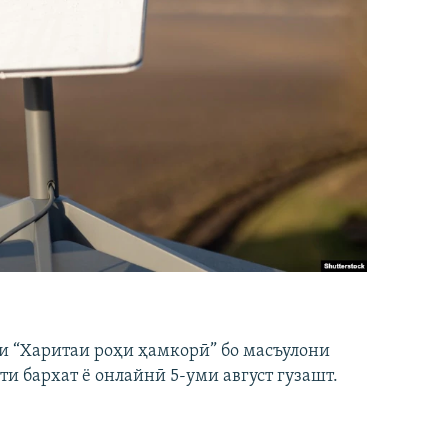
и “Харитаи роҳи ҳамкорӣ” бо масъулони
ти бархат ё онлайнӣ 5-уми август гузашт.