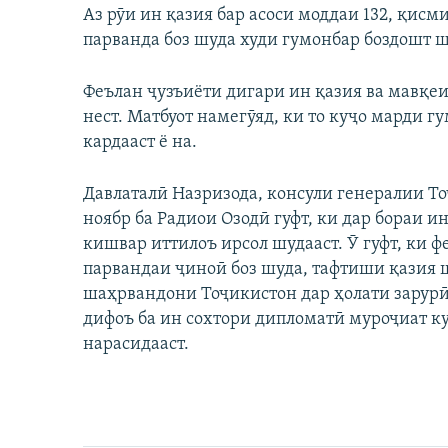
Аз рӯи ин қазия бар асоси моддаи 132, қис
парванда боз шуда худи гумонбар боздошт ш
Феълан ҷузъиёти дигари ин қазия ва мавқе
нест. Матбуот намегӯяд, ки то куҷо марди 
кардааст ё на.
Давлаталӣ Назризода, консули генералии То
ноябр ба Радиои Озодӣ гуфт, ки дар бораи 
кишвар иттилоъ ирсол шудааст. Ӯ гуфт, ки ф
парвандаи ҷиноӣ боз шуда, тафтиши қазия ш
шаҳрвандони Тоҷикистон дар ҳолати зарурӣ
дифоъ ба ин сохтори дипломатӣ муроҷиат ку
нарасидааст.