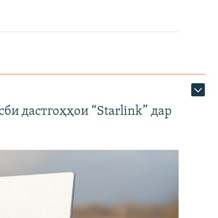
би дастгоҳҳои “Starlink” дар