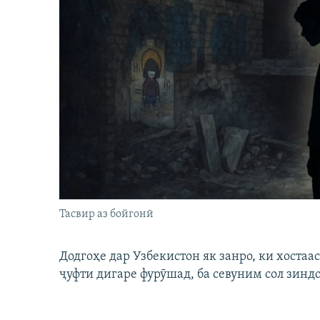
Тасвир аз бойгонӣ
Додгоҳе дар Узбекистон як занро, ки хостаа
ҷуфти дигаре фурӯшад, ба севуним сол зинд