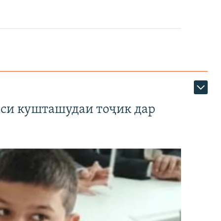
аси кушташудаи тоҷик дар