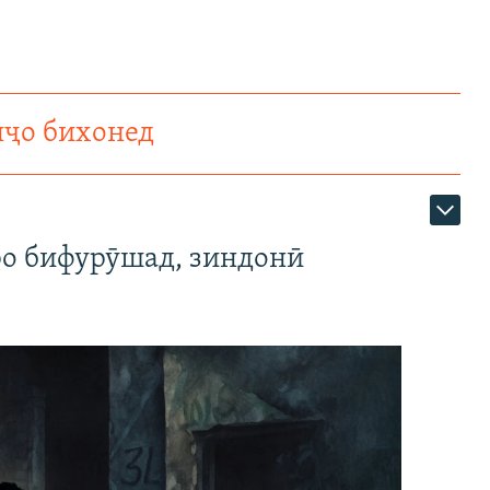
нҷо бихонед
ро бифурӯшад, зиндонӣ