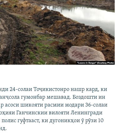
нди 24-солаи Тоҷикистонро нашр кард, ки
панҷсола гумонбар мешавад. Боздошти ин
р асоси шикояти расмии модари 36-солаи
ноҳияи Ганчинскии вилояти Ленингради
 полис гуфтааст, ки дугоникҳои ӯ рӯзи 10
нд.