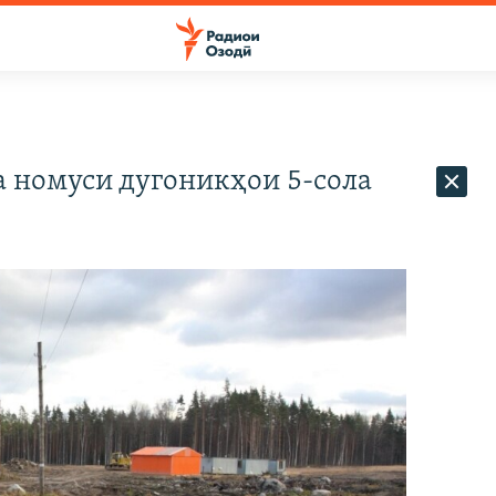
а номуси дугоникҳои 5-сола