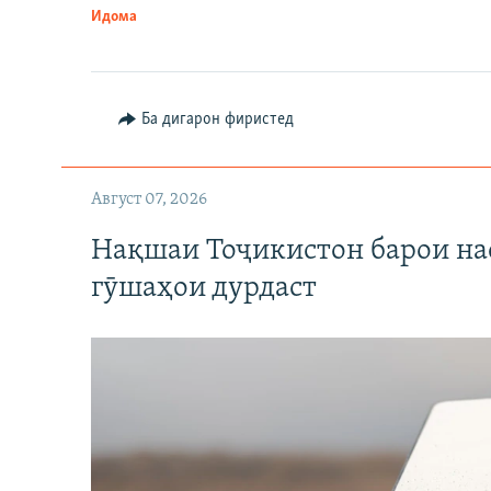
Идома
Ба дигарон фиристед
Август 07, 2026
Нақшаи Тоҷикистон барои нас
гӯшаҳои дурдаст