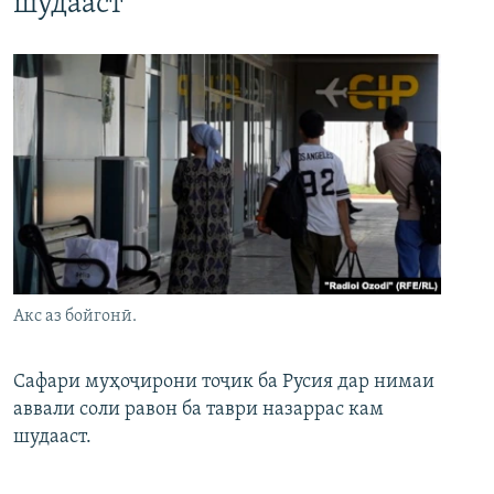
шудааст
Акс аз бойгонӣ.
Сафари муҳоҷирони тоҷик ба Русия дар нимаи
аввали соли равон ба таври назаррас кам
шудааст.