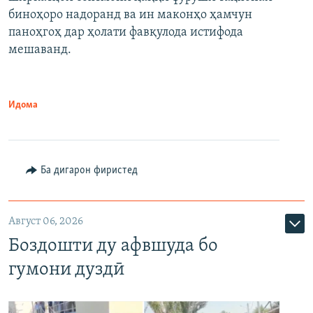
биноҳоро надоранд ва ин маконҳо ҳамчун
паноҳгоҳ дар ҳолати фавқулода истифода
мешаванд.
Идома
Ба дигарон фиристед
Август 06, 2026
Боздошти ду афвшуда бо
гумони дуздӣ