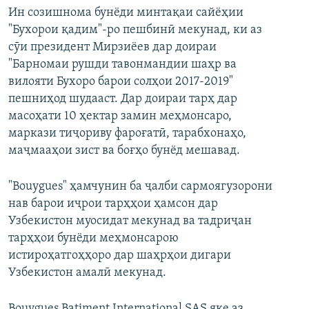
Ин созишнома бунёди минтақаи сайёҳии
"Бухорои қадим"-ро пешбинӣ мекунад, ки аз
сӯи президент Мирзиёев дар доираи
"Барномаи рушди тавонмандии шаҳр ва
вилояти Бухоро барои солҳои 2017-2019"
пешниҳод шудааст. Дар доираи тарҳ дар
масоҳати 10 ҳектар замин меҳмонсаро,
маркази тиҷориву фароғатӣ, тарабхонаҳо,
маҷмааҳои зист ва боғҳо бунёд мешавад.
"Bouygues" ҳамчунин ба ҷалби сармоягузорони
нав барои иҷрои тарҳҳои ҳамсон дар
Узбекистон муосидат мекунад ва тадриҷан
тарҳҳои бунёди меҳмонсарою
истироҳатгоҳҳоро дар шаҳрҳои дигари
Узбекистон амалӣ мекунад.
Bouygues Batiment International SAS яке аз