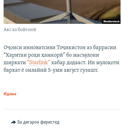
Акс аз бойгонӣ
Оҷонси инноватсияи Тоҷикистон аз баррасии
“Харитаи роҳи ҳамкорӣ” бо масъулони
ширкати
“Starlink”
хабар додааст. Ин мулоқоти
бархат ё онлайнӣ 5-уми август гузашт.
Идома
Ба дигарон фиристед