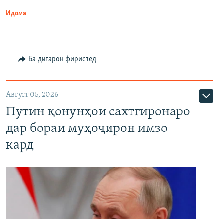
Идома
Ба дигарон фиристед
Август 05, 2026
Путин қонунҳои сахтгиронаро
дар бораи муҳоҷирон имзо
кард