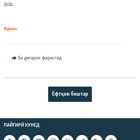
дод.
Идома
Ба дигарон фиристед
Ёфтҳои бештар
ПАЙГИРӢ КУНЕД