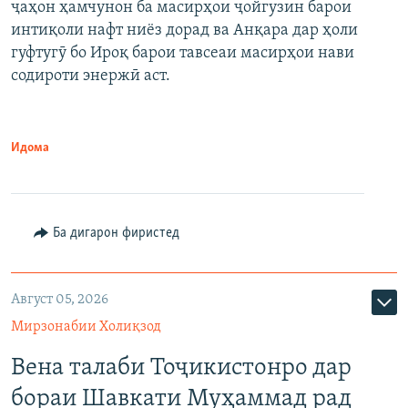
ҷаҳон ҳамчунон ба масирҳои ҷойгузин барои
интиқоли нафт ниёз дорад ва Анқара дар ҳоли
гуфтугӯ бо Ироқ барои тавсеаи масирҳои нави
содироти энержӣ аст.
Идома
Ба дигарон фиристед
Август 05, 2026
Мирзонабии Холиқзод
Вена талаби Тоҷикистонро дар
бораи Шавкати Муҳаммад рад