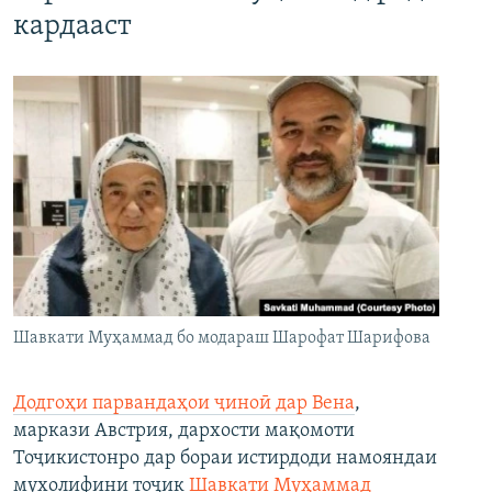
кардааст
Шавкати Муҳаммад бо модараш Шарофат Шарифова
Додгоҳи парвандаҳои ҷиноӣ дар Вена
,
маркази Австрия, дархости мақомоти
Тоҷикистонро дар бораи истирдоди намояндаи
мухолифини тоҷик
Шавкати Муҳаммад