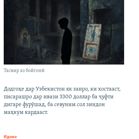
Тасвир аз бойгонӣ
Додгоҳе дар Узбекистон як занро, ки хостааст,
писарашро дар ивази 3300 доллар ба ҷуфти
дигаре фурӯшад, ба севуним сол зиндон
маҳкум кардааст.
Идома