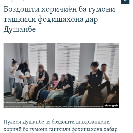
Боздошти хориҷиён ба гумони
ташкили фоҳишахона дар
Душанбе
Пулиси Душанбе аз боздошти шаҳрвандони
хориҷӣ бо гумони ташкили фоҳишахона хабар