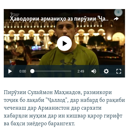
Ҳаводории арманиҳо аз пирӯзии "Ҷаллод"-и тоҷик
Феълан кор намекунад
Auto
0:00
2:49
240p
Пирӯзии Сулаймон Маҳмадов, размикори
360p
тоҷик бо лақаби "Ҷаллод", дар набард бо рақиби
480p
Auto
240p
360p
480p
чеченаш дар Арманистон дар сархати
720p
хабарҳои муҳим дар ин кишвар қарор гирифт
720p
1080p
ва баҳси зиёдеро барангехт.
1080p