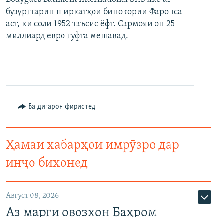
бузургтарин ширкатҳои бинокории Фаронса
аст, ки соли 1952 таъсис ёфт. Сармояи он 25
миллиард евро гуфта мешавад.
Ба дигарон фиристед
Ҳамаи хабарҳои имрӯзро дар
инҷо бихонед
Август 08, 2026
Аз марги овозхон Баҳром