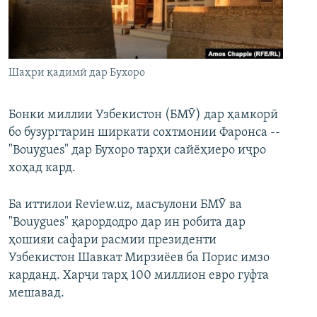
ГУЗОРИШҲОИ РАДИОӢ
Русский
ПАЙГИРӢ КУНЕД
Шаҳри қадимӣ дар Бухоро
Бонки миллии Узбекистон (БМӮ) дар ҳамкорӣ
бо бузургтарин ширкати сохтмонии Фаронса --
"Bouygues" дар Бухоро тарҳи сайёҳиеро иҷро
Ҳамаи сомонаҳои RFE/RL
хоҳад кард.
Ба иттилои Review.uz, масъулони БМӮ ва
"Bouygues" қарордодро дар ин робита дар
ҳошияи сафари расмии президенти
Узбекистон Шавкат Мирзиёев ба Порис имзо
карданд. Харҷи тарҳ 100 миллион евро гуфта
мешавад.