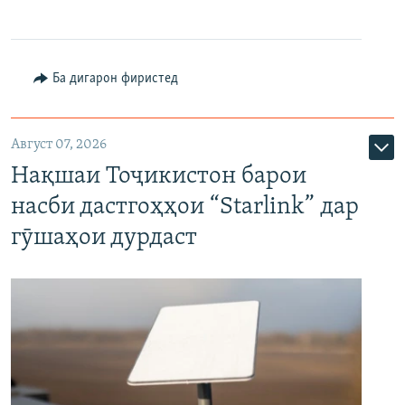
Ба дигарон фиристед
Август 07, 2026
Нақшаи Тоҷикистон барои
насби дастгоҳҳои “Starlink” дар
гӯшаҳои дурдаст