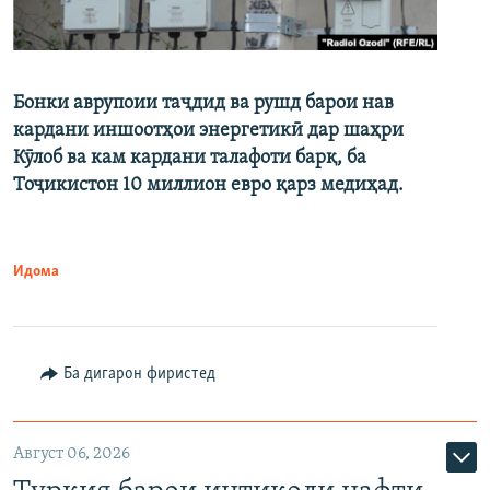
Бонки аврупоии таҷдид ва рушд барои нав
кардани иншоотҳои энергетикӣ дар шаҳри
Кӯлоб ва кам кардани талафоти барқ, ба
Тоҷикистон 10 миллион евро қарз медиҳад.
Идома
Ба дигарон фиристед
Август 06, 2026