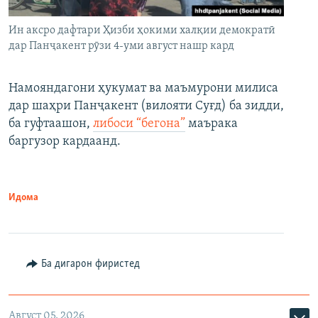
Ин аксро дафтари Ҳизби ҳокими халқии демократӣ
дар Панҷакент рӯзи 4-уми август нашр кард
Намояндагони ҳукумат ва маъмурони милиса
дар шаҳри Панҷакент (вилояти Суғд) ба зидди,
ба гуфтаашон,
либоси “бегона”
маърака
баргузор кардаанд.
Идома
Ба дигарон фиристед
Август 05, 2026