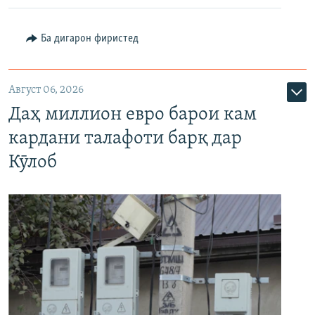
Ба дигарон фиристед
Август 06, 2026
Даҳ миллион евро барои кам
кардани талафоти барқ дар
Кӯлоб