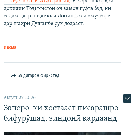
7 августи соли 2020 фавтид
. Вазорати корҳои
дохилии Тоҷикистон он замон гуфта буд, ки
садама дар наздикии Донишгоҳи омӯзгорӣ
дар шаҳри Душанбе рух додааст.
Идома
Ба дигарон фиристед
Август 07, 2026
Занеро, ки хостааст писарашро
бифурӯшад, зиндонӣ кардаанд