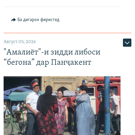
Ба дигарон фиристед
Август 05, 2026
"Амалиёт"-и зидди либоси
“бегона” дар Панҷакент