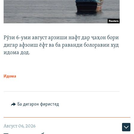
Рӯзи 6-уми август арзиши нафт дар ҷаҳон бори
дигар афзоиш ёфт ва ба раванди болоравии худ
идома дод.
Идома
Ба дигарон фиристед
Август 06, 2026