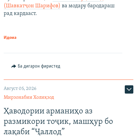
(Шавкатҷон Шарифов)
ва модару бародараш
рад кардааст.
Идома
Ба дигарон фиристед
Август 05, 2026
Мирзонабии Холиқзод
Ҳаводории арманиҳо аз
размикори тоҷик, машҳур бо
лақаби “Ҷаллод”