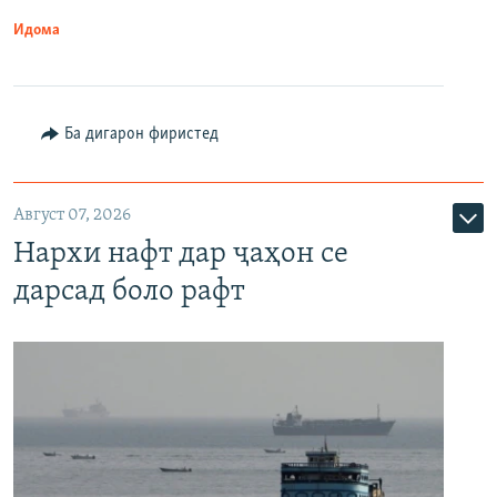
Идома
Ба дигарон фиристед
Август 07, 2026
Нархи нафт дар ҷаҳон се
дарсад боло рафт