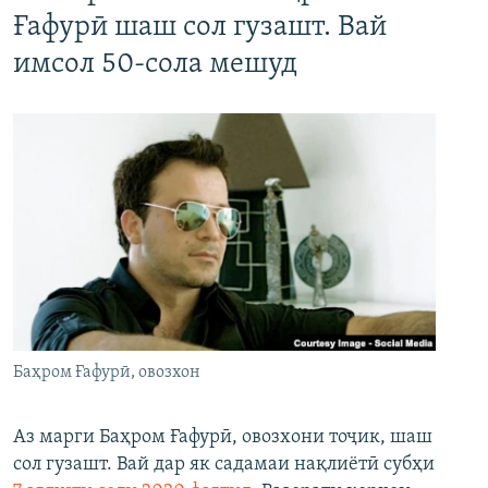
Ғафурӣ шаш сол гузашт. Вай
имсол 50-сола мешуд
Баҳром Ғафурӣ, овозхон
Аз марги Баҳром Ғафурӣ, овозхони тоҷик, шаш
сол гузашт. Вай дар як садамаи нақлиётӣ субҳи