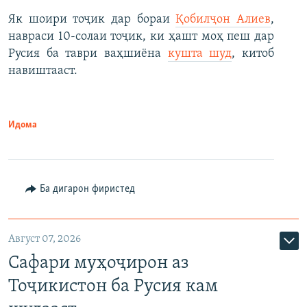
Як шоири тоҷик дар бораи
Қобилҷон Алиев
,
навраси 10-солаи тоҷик, ки ҳашт моҳ пеш дар
Русия ба таври ваҳшиёна
кушта шуд
, китоб
навиштааст.
Идома
Ба дигарон фиристед
Август 07, 2026
Сафари муҳоҷирон аз
Тоҷикистон ба Русия кам