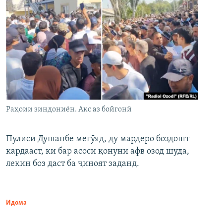
Раҳоии зиндониён. Акс аз бойгонӣ
Пулиси Душанбе мегӯяд, ду мардеро боздошт
кардааст, ки бар асоси қонуни афв озод шуда,
лекин боз даст ба ҷиноят заданд.
Идома