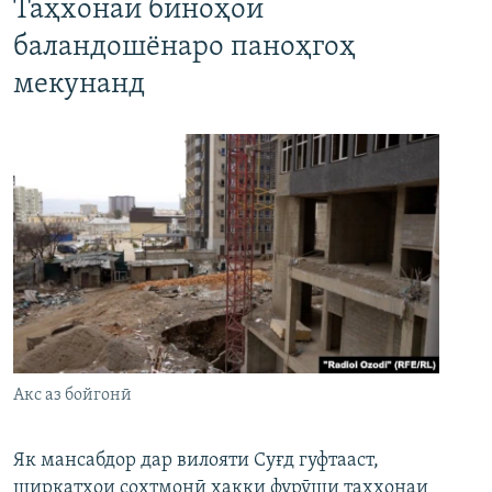
Таҳхонаи биноҳои
баландошёнаро паноҳгоҳ
мекунанд
Акс аз бойгонӣ
Як мансабдор дар вилояти Суғд гуфтааст,
ширкатҳои сохтмонӣ ҳаққи фурӯши таҳхонаи