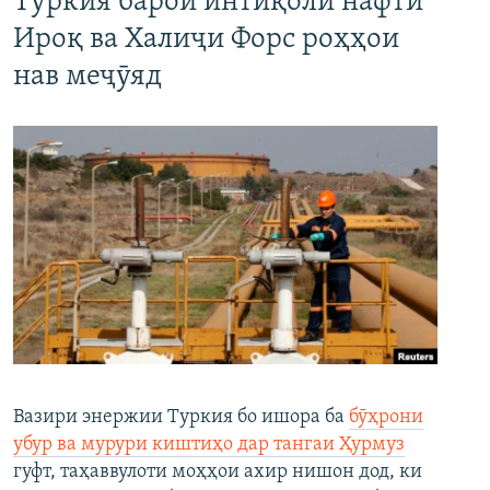
Туркия барои интиқоли нафти
Ироқ ва Халиҷи Форс роҳҳои
нав меҷӯяд
Вазири энержии Туркия бо ишора ба
бӯҳрони
убур ва мурури киштиҳо дар тангаи Ҳурмуз
гуфт, таҳаввулоти моҳҳои ахир нишон дод, ки