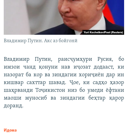
Владимир Путин. Акс аз бойгонӣ
Владимир Путин, раисҷумҳури Русия, бо
имзои чанд қонуни нав иҷозат додааст, ки
назорат ба кор ва зиндагии хориҷиён дар ин
кишвар сахттар шавад. Ҷое, ки садҳо ҳазор
шаҳрванди Тоҷикистон низ бо умеди ёфтани
маоши муносиб ва зиндагии беҳтар қарор
доранд.
Идома