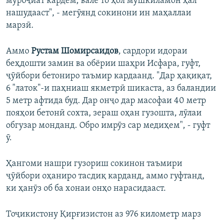
муроҷиат кардем, вале то ҳол мушкиламон ҳал
нашудааст", - мегӯянд сокинони ин маҳаллаи
марзӣ.
Аммо
Рустам Шомирсаидов
, сардори идораи
беҳдошти замин ва обёрии шаҳри Исфара, гуфт,
ҷӯйбори бетониро таъмир кардаанд. "Дар ҳақиқат,
6 "латок"-и паҳниаш якметрӣ шикаста, аз баландии
5 метр афтида буд. Дар онҷо дар масофаи 40 метр
пояҳои бетонӣ сохта, зераш оҳан гузошта, лӯлаи
обгузар монданд. Обро имрӯз сар медиҳем", - гуфт
ӯ.
Ҳангоми нашри гузориш сокинон таъмири
ҷӯйбори оҳаниро тасдиқ карданд, аммо гуфтанд,
ки ҳанӯз об ба хонаи онҳо нарасидааст.
Тоҷикистону Қирғизистон аз 976 километр марз