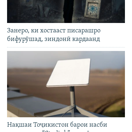
Занеро, ки хостааст писарашро
бифурӯшад, зиндонӣ кардаанд
Нақшаи Тоҷикистон барои насби