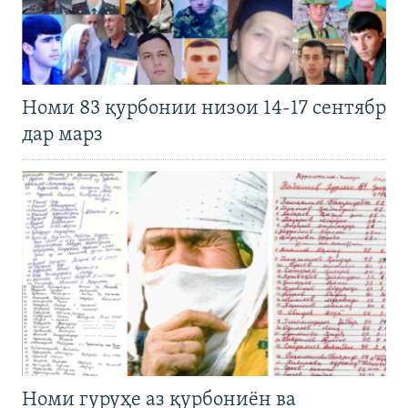
Номи 83 қурбонии низои 14-17 сентябр
дар марз
Номи гуруҳе аз қурбониён ва