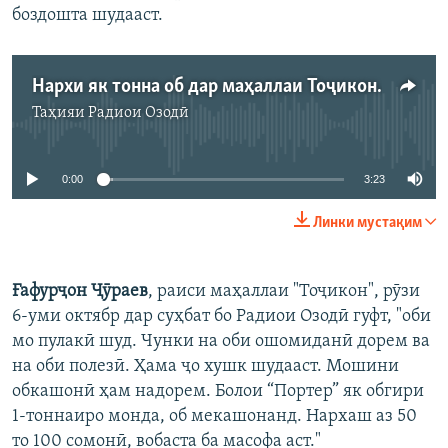
боздошта шудааст.
Нархи як тонна об дар маҳаллаи Тоҷикони Ворух – 100 сомонӣ
Таҳияи
Радиои Озодӣ
Феълан кор намекунад
0:00
3:23
Линки мустақим
Ғафурҷон Ҷӯраев
, раиси маҳаллаи "Тоҷикон", рӯзи
6-уми октябр дар суҳбат бо Радиои Озодӣ гуфт, "оби
мо пулакӣ шуд. Чунки на оби ошомиданӣ дорем ва
на оби полезӣ. Ҳама ҷо хушк шудааст. Мошини
обкашонӣ ҳам надорем. Болои “Портер” як обгири
1-тоннаиро монда, об мекашонанд. Нархаш аз 50
то 100 сомонӣ, вобаста ба масофа аст."