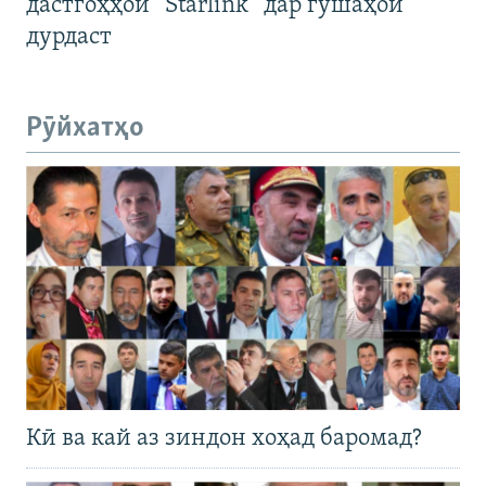
дастгоҳҳои “Starlink” дар гӯшаҳои
дурдаст
Рӯйхатҳо
Кӣ ва кай аз зиндон хоҳад баромад?