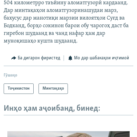
504 километрро таъйину аломатгузорӣ кардаанд.
Дар минтақаҳои аломатгузоринашудаи марз,
бахусус дар манотиқи марзии вилоятҳои Суғд ва
Бодканд, борҳо сокинон барои обу чарогоҳ даст ба
гиребон шудаанд ва чанд нафар ҳам дар
муноқишаҳо кушта шудаанд.
Ба дигарон фиристед
Мо дар шабакаҳои иҷтимоӣ
Гӯшаҳо
Тоҷикистон
Минтақаҳо
Инҳо ҳам аҷоибанд, бинед: