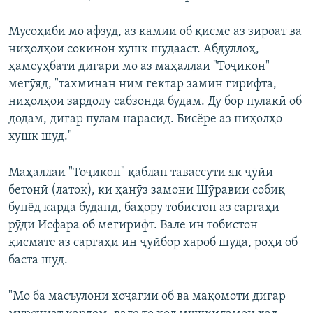
Мусоҳиби мо афзуд, аз камии об қисме аз зироат ва
ниҳолҳои сокинон хушк шудааст. Абдуллоҳ,
ҳамсуҳбати дигари мо аз маҳаллаи "Тоҷикон"
мегӯяд, "тахминан ним гектар замин гирифта,
ниҳолҳои зардолу сабзонда будам. Ду бор пулакӣ об
додам, дигар пулам нарасид. Бисёре аз ниҳолҳо
хушк шуд."
Маҳаллаи "Тоҷикон" қаблан тавассути як ҷӯйи
бетонӣ (латок), ки ҳанӯз замони Шӯравии собиқ
бунёд карда буданд, баҳору тобистон аз саргаҳи
рӯди Исфара об мегирифт. Вале ин тобистон
қисмате аз саргаҳи ин ҷӯйбор хароб шуда, роҳи об
баста шуд.
"Мо ба масъулони хоҷагии об ва мақомоти дигар