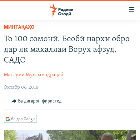
Пайвандҳои
дастрасӣ
Ҷаҳиш
МИНТАҚАҲО
ба
ГӮШАҲО
То 100 сомонӣ. Беобӣ нархи обро
мояи
ГАПИ ОЗОД
СИЁСАТ
аслӣ
дар як маҳаллаи Ворух афзуд.
РӮЗГОРИ МУҲОҶИР
Ҷаҳиш
ИҚТИСОД
САДО
ба
САЛОМ, ХОҲАР
ҶОМЕА
феҳристи
Маъсуми Муҳаммадраҷаб
ТАҲҚИҚОТ
ҚАЗИЯИ "КРОКУС"
аслӣ
Ҷаҳиш
Октябр 06, 2018
ҶАНГ ДАР УКРАИНА
ОСИЁИ МАРКАЗӢ
ба
НАЗАРИ МАРДУМ
ФАРҲАНГ
Ба дигарон фиристед
ҷустор
ЧАНДРАСОНАӢ
МЕҲМОНИ ОЗОДӢ
БЛОГИСТОН
Мо дар Google
РӮЙХАТҲО
ВАРЗИШ
ОЗОДӢ ОНЛАЙН
ВИДЕО
КИТОБҲОИ ОЗОДӢ
НИГОРИСТОН