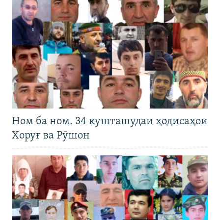
Ном ба ном. 34 кушташудаи ҳодисаҳои
Хоруғ ва Рӯшон