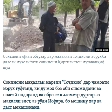
ГУЗОРИШҲОИ РАДИОӢ
Русский
ПАЙГИРӢ КУНЕД
Ҳамаи сомонаҳои RFE/RL
Сохтмони лӯлаи обгузар дар маҳаллаи Тоҷикони Ворух ба
далели мухолифати сокинони Қирғизистон мутаваққиф
шуд
Сокинони маҳаллаи марзии "Тоҷикон" дар ҷамоати
Ворух гуфтанд, ки ду моҳ боз оби ошомиданӣ ва
полезӣ надоранд ва обро се километр дуртар аз
маҳалли зист, аз рӯди Исфара, бо мошину хар ва
даст мекашонанд.