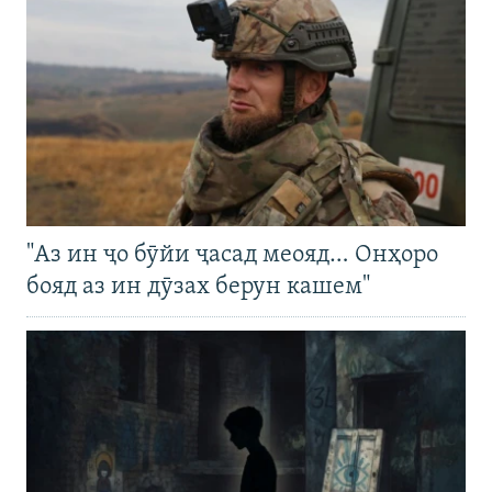
"Аз ин ҷо бӯйи ҷасад меояд… Онҳоро
бояд аз ин дӯзах берун кашем"