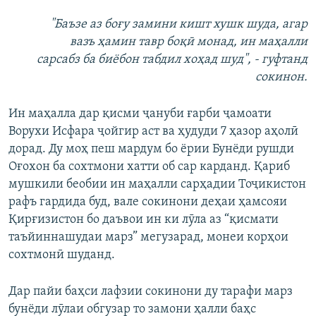
"Баъзе аз боғу замини кишт хушк шуда, агар
вазъ ҳамин тавр боқӣ монад, ин маҳалли
сарсабз ба биёбон табдил хоҳад шуд", - гуфтанд
сокинон.
Ин маҳалла дар қисми ҷануби ғарби ҷамоати
Ворухи Исфара ҷойгир аст ва ҳудуди 7 ҳазор аҳолӣ
дорад. Ду моҳ пеш мардум бо ёрии Бунёди рушди
Оғохон ба сохтмони хатти об сар карданд. Қариб
мушкили беобии ин маҳалли сарҳадии Тоҷикистон
рафъ гардида буд, вале сокинони деҳаи ҳамсояи
Қирғизистон бо даъвои ин ки лӯла аз “қисмати
таъйиннашудаи марз” мегузарад, монеи корҳои
сохтмонӣ шуданд.
Дар пайи баҳси лафзии сокинони ду тарафи марз
бунёди лӯлаи обгузар то замони ҳалли баҳс