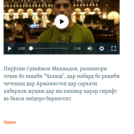
Феълан кор намекунад
Auto
0:00
2:49
240p
Пирӯзии Сулаймон Маҳмадов, размикори
360p
тоҷик бо лақаби "Ҷаллод", дар набард бо рақиби
480p
Auto
240p
360p
480p
чеченаш дар Арманистон дар сархати
720p
хабарҳои муҳим дар ин кишвар қарор гирифт
720p
1080p
ва баҳси зиёдеро барангехт.
1080p
Идома