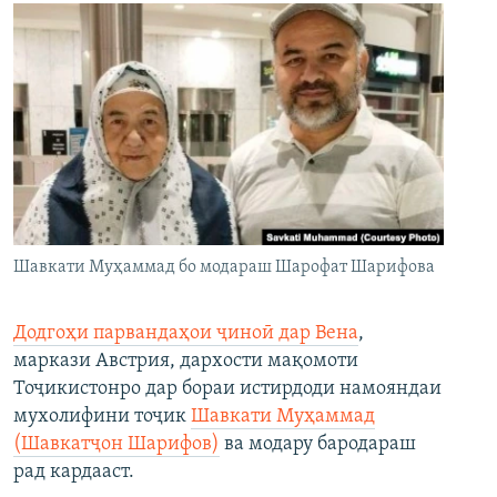
Шавкати Муҳаммад бо модараш Шарофат Шарифова
Додгоҳи парвандаҳои ҷиноӣ дар Вена
,
маркази Австрия, дархости мақомоти
Тоҷикистонро дар бораи истирдоди намояндаи
мухолифини тоҷик
Шавкати Муҳаммад
(Шавкатҷон Шарифов)
ва модару бародараш
рад кардааст.