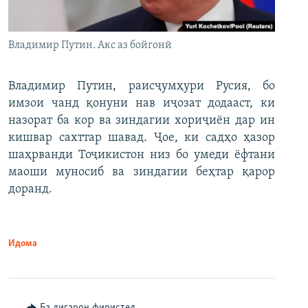
Владимир Путин. Акс аз бойгонӣ
Владимир Путин, раисҷумҳури Русия, бо
имзои чанд қонуни нав иҷозат додааст, ки
назорат ба кор ва зиндагии хориҷиён дар ин
кишвар сахттар шавад. Ҷое, ки садҳо ҳазор
шаҳрванди Тоҷикистон низ бо умеди ёфтани
маоши муносиб ва зиндагии беҳтар қарор
доранд.
Идома
Ба дигарон фиристед