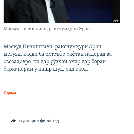
Масъуд Пизишкиён, раисҷумҳури Эрон.
Масъуд Пизишкиён, раисҷумҳури Эрон
мегӯяд, қасди ба истеъфо рафтан надорад ва
овозаҳоеро, ки дар рӯзҳои ахир дар бораи
барканории ӯ нашр шуд, рад кард.
Идома
Ба дигарон фиристед