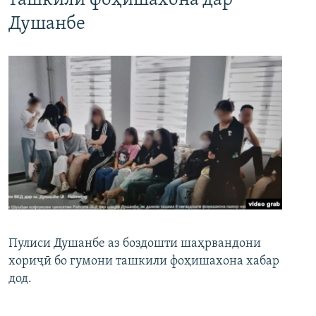
ташкили фоҳишахона дар
Душанбе
Пулиси Душанбе аз боздошти шаҳрвандони
хориҷӣ бо гумони ташкили фоҳишахона хабар
дод.