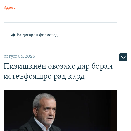
Идома
Ба дигарон фиристед
Август 05, 2026
Пизишкиён овозаҳо дар бораи
истеъфояшро рад кард