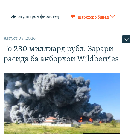
Ба дигарон фиристед
Шарҳҳоро бинед
Август 03, 2026
То 280 миллиард рубл. Зарари
расида ба анборҳои Wildberries