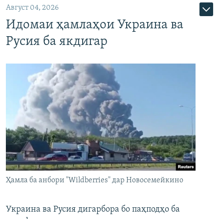
Август 04, 2026
Идомаи ҳамлаҳои Украина ва
Русия ба якдигар
Ҳамла ба анбори "Wildberries" дар Новосемейкино
Украина ва Русия дигарбора бо паҳподҳо ба