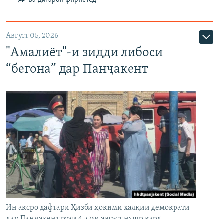
Август 05, 2026
"Амалиёт"-и зидди либоси
“бегона” дар Панҷакент
Ин аксро дафтари Ҳизби ҳокими халқии демократӣ
дар Панҷакент рӯзи 4-уми август нашр кард