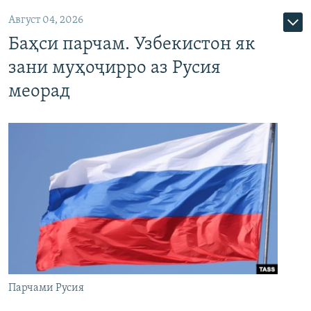
Август 04, 2026
Баҳси парчам. Узбекистон як
зани муҳоҷирро аз Русия
меорад
Парчами Русия