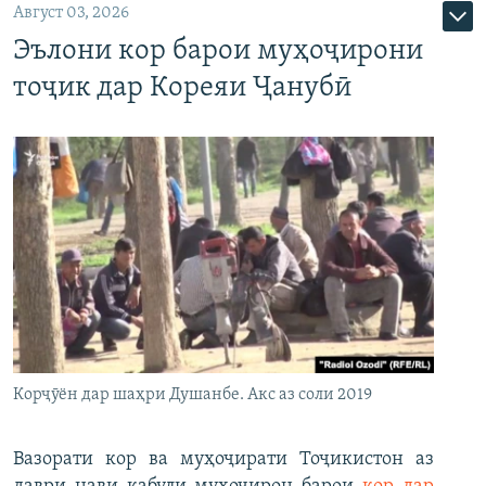
Август 03, 2026
Эълони кор барои муҳоҷирони
тоҷик дар Кореяи Ҷанубӣ
Корҷӯён дар шаҳри Душанбе. Акс аз соли 2019
Вазорати кор ва муҳоҷирати Тоҷикистон аз