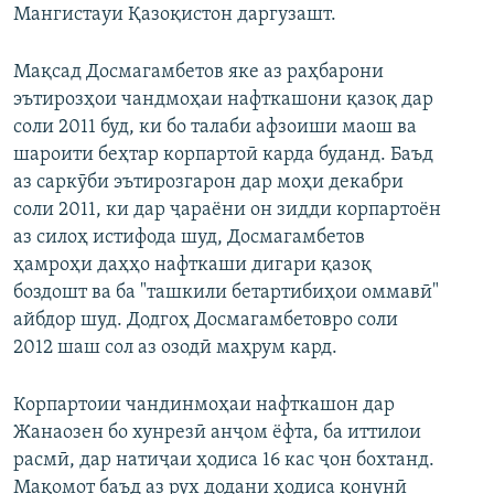
Мангистауи Қазоқистон даргузашт.
Мақсад Досмагамбетов яке аз раҳбарони
эътирозҳои чандмоҳаи нафткашони қазоқ дар
соли 2011 буд, ки бо талаби афзоиши маош ва
шароити беҳтар корпартоӣ карда буданд. Баъд
аз саркӯби эътирозгарон дар моҳи декабри
соли 2011, ки дар ҷараёни он зидди корпартоён
аз силоҳ истифода шуд, Досмагамбетов
ҳамроҳи даҳҳо нафткаши дигари қазоқ
боздошт ва ба "ташкили бетартибиҳои оммавӣ"
айбдор шуд. Додгоҳ Досмагамбетовро соли
2012 шаш сол аз озодӣ маҳрум кард.
Корпартоии чандинмоҳаи нафткашон дар
Жанаозен бо хунрезӣ анҷом ёфта, ба иттилои
расмӣ, дар натиҷаи ҳодиса 16 кас ҷон бохтанд.
Мақомот баъд аз рух додани ҳодиса қонунӣ