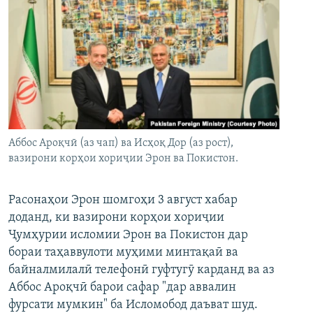
Аббос Ароқчӣ (аз чап) ва Исҳоқ Дор (аз рост),
вазирони корҳои хориҷии Эрон ва Покистон.
Расонаҳои Эрон шомгоҳи 3 август хабар
доданд, ки вазирони корҳои хориҷии
Ҷумҳурии исломии Эрон ва Покистон дар
бораи таҳаввулоти муҳими минтақаӣ ва
байналмилалӣ телефонӣ гуфтугӯ карданд ва аз
Аббос Ароқчӣ барои сафар "дар аввалин
фурсати мумкин" ба Исломобод даъват шуд.