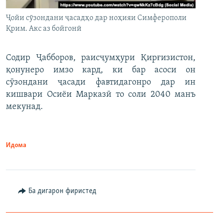
Ҷойи сӯзондани ҷасадҳо дар ноҳияи Симферополи
Қрим. Акс аз бойгонӣ
Содир Ҷабборов, раисҷумҳури Қирғизистон,
қонунеро имзо кард, ки бар асоси он
сӯзондани ҷасади фавтидагонро дар ин
кишвари Осиёи Марказӣ то соли 2040 манъ
мекунад.
Идома
Ба дигарон фиристед