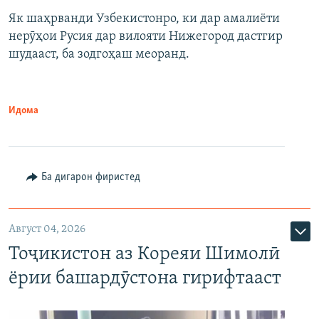
Як шаҳрванди Узбекистонро, ки дар амалиёти
нерӯҳои Русия дар вилояти Нижегород дастгир
шудааст, ба зодгоҳаш меоранд.
Идома
Ба дигарон фиристед
Август 04, 2026
Тоҷикистон аз Кореяи Шимолӣ
ёрии башардӯстона гирифтааст