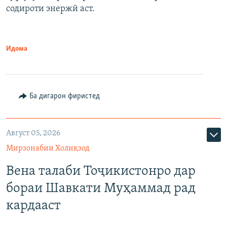
содироти энержӣ аст.
Идома
Ба дигарон фиристед
Август 05, 2026
Мирзонабии Холиқзод
Вена талаби Тоҷикистонро дар
бораи Шавкати Муҳаммад рад
кардааст