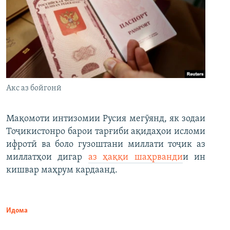
Акс аз бойгонӣ
Мақомоти интизомии Русия мегӯянд, як зодаи
Тоҷикистонро барои тарғиби ақидаҳои исломи
ифротӣ ва боло гузоштани миллати тоҷик аз
миллатҳои дигар
аз ҳаққи шаҳрванди
и ин
кишвар маҳрум кардаанд.
Идома