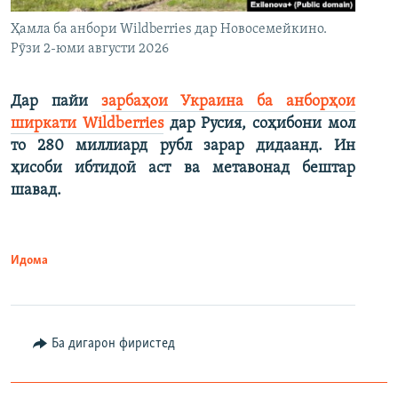
Ҳамла ба анбори Wildberries дар Новосемейкино.
Рӯзи 2-юми августи 2026
Дар пайи
зарбаҳои Украина ба анборҳои
ширкати Wildberries
дар Русия, соҳибони мол
то 280 миллиард рубл зарар дидаанд. Ин
ҳисоби ибтидоӣ аст ва метавонад бештар
шавад.
Идома
Ба дигарон фиристед