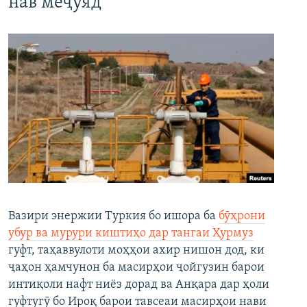
нав меҷӯяд
Вазири энержии Туркия бо ишора ба
бӯҳрони
убур ва мурури киштиҳо дар тангаи Ҳурмуз
гуфт, таҳаввулоти моҳҳои ахир нишон дод, ки
ҷаҳон ҳамчунон ба масирҳои ҷойгузин барои
интиқоли нафт ниёз дорад ва Анқара дар ҳоли
гуфтугӯ бо Ироқ барои тавсеаи масирҳои нави