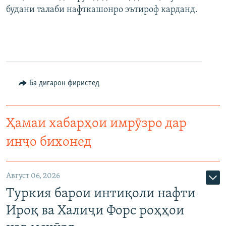
будани талаби нафткашонро эътироф карданд.
Ба дигарон фиристед
Ҳамаи хабарҳои имрӯзро дар
инҷо бихонед
Август 06, 2026
Туркия барои интиқоли нафти
Ироқ ва Халиҷи Форс роҳҳои