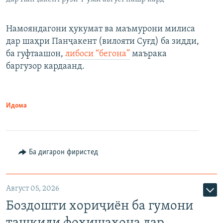
Намояндагони ҳукумат ва маъмурони милиса
дар шаҳри Панҷакент (вилояти Суғд) ба зидди,
ба гуфтаашон,
либоси “бегона”
маърака
баргузор кардаанд.
Идома
Ба дигарон фиристед
Август 05, 2026
Боздошти хориҷиён ба гумони