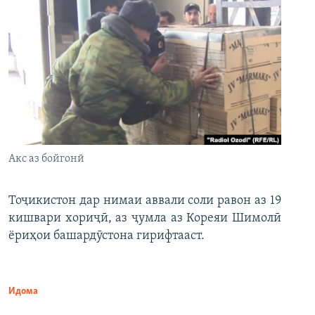
Акс аз бойгонӣ
Тоҷикистон дар нимаи аввали соли равон аз 19
кишвари хориҷӣ, аз ҷумла аз Кореяи Шимолӣ
ёриҳои башардӯстона гирифтааст.
Идома