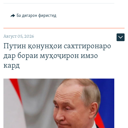
Ба дигарон фиристед
Август 05, 2026
Путин қонунҳои сахтгиронаро
дар бораи муҳоҷирон имзо
кард