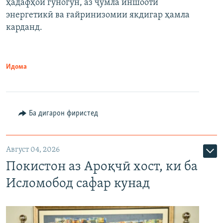
ҳадафҳои гуногун, аз ҷумла иншооти
энергетикӣ ва ғайринизомии якдигар ҳамла
карданд.
Идома
Ба дигарон фиристед
Август 04, 2026
Покистон аз Ароқчӣ хост, ки ба
Исломобод сафар кунад