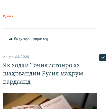
Идома
Ба дигарон фиристед
Август 03, 2026
Як зодаи Тоҷикистонро аз
шаҳрвандии Русия маҳрум
кардаанд