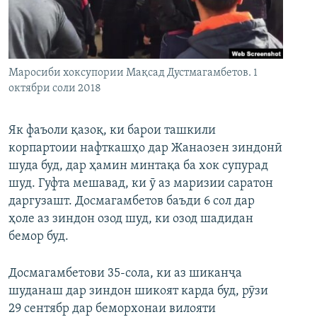
ГУЗОРИШҲОИ РАДИОӢ
Русский
ПАЙГИРӢ КУНЕД
Маросиби хоксупории Мақсад Дустмагамбетов. 1
октябри соли 2018
Як фаъоли қазоқ, ки барои ташкили
корпартоии нафткашҳо дар Жанаозен зиндонӣ
Ҳамаи сомонаҳои RFE/RL
шуда буд, дар ҳамин минтақа ба хок супурад
шуд. Гуфта мешавад, ки ӯ аз маризии саратон
даргузашт. Досмагамбетов баъди 6 сол дар
ҳоле аз зиндон озод шуд, ки озод шадидан
бемор буд.
Досмагамбетови 35-сола, ки аз шиканҷа
шуданаш дар зиндон шикоят карда буд, рӯзи
29 сентябр дар беморхонаи вилояти