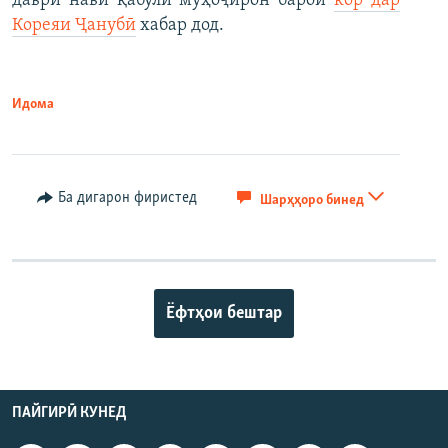
даври нави қабули муҳоҷирон барои
кор дар
Кореяи Ҷанубӣ
хабар дод.
Идома
Ба дигарон фиристед
Шарҳҳоро бинед
Ёфтҳои бештар
ПАЙГИРӢ КУНЕД