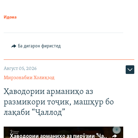
Идома
Ба дигарон фиристед
Август 05, 2026
Мирзонабии Холиқзод
Ҳаводории арманиҳо аз
размикори тоҷик, машҳур бо
лақаби “Ҷаллод”
Ҳаводории арманиҳо аз пирӯзии "Ҷаллод"-и тоҷик