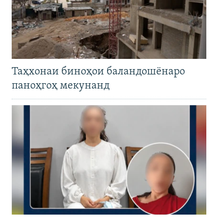
Таҳхонаи биноҳои баландошёнаро
паноҳгоҳ мекунанд