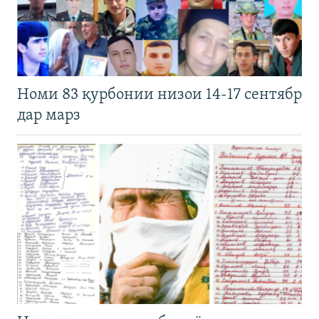
Номи 83 қурбонии низои 14-17 сентябр
дар марз