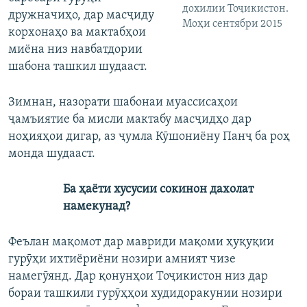
дохилии Тоҷикистон.
дружначиҳо, дар масҷиду
Моҳи сентябри 2015
корхонаҳо ва мактабҳои
миёна низ навбатдории
шабона ташкил шудааст.
Зимнан, назорати шабонаи муассисаҳои
ҷамъиятие ба мисли мактабу масҷидҳо дар
ноҳияҳои дигар, аз ҷумла Кӯшониёну Панҷ ба роҳ
монда шудааст.
Ба ҳаёти хусусии сокинон дахолат
намекунад?
Феълан мақомот дар мавриди мақоми ҳуқуқии
гурӯҳи ихтиёриёни нозири амният чизе
намегӯянд. Дар қонунҳои Тоҷикистон низ дар
бораи ташкили гурӯҳҳои худидоракунии нозири