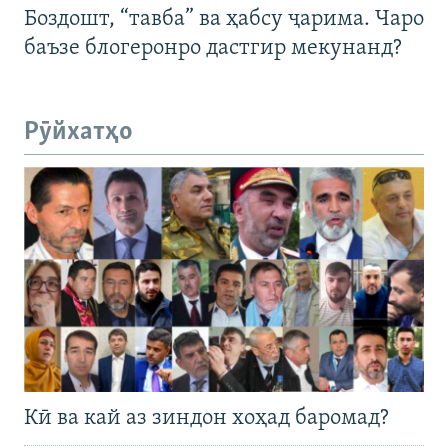
Боздошт, “тавба” ва ҳабсу ҷарима. Чаро
баъзе блогеронро дастгир мекунанд?
Рӯйхатҳо
Кӣ ва кай аз зиндон хоҳад баромад?