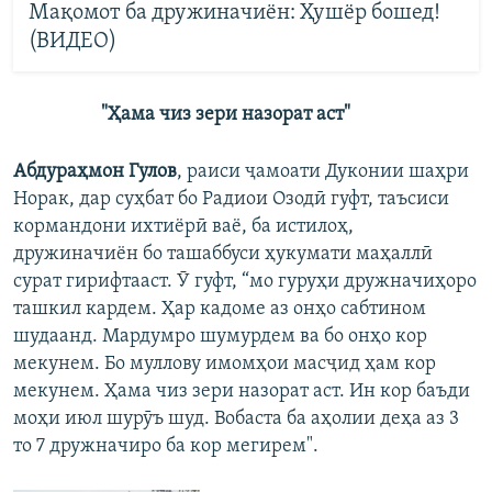
Мақомот ба дружиначиён: Ҳушёр бошед!
(ВИДЕО)
"Ҳама чиз зери назорат аст"
Абдураҳмон Гулов
, раиси ҷамоати Дуконии шаҳри
Норак, дар суҳбат бо Радиои Озодӣ гуфт, таъсиси
кормандони ихтиёрӣ ваё, ба истилоҳ,
дружиначиён бо ташаббуси ҳукумати маҳаллӣ
сурат гирифтааст. Ӯ гуфт, “мо гуруҳи дружначиҳоро
ташкил кардем. Ҳар кадоме аз онҳо сабтином
шудаанд. Мардумро шумурдем ва бо онҳо кор
мекунем. Бо муллову имомҳои масҷид ҳам кор
мекунем. Ҳама чиз зери назорат аст. Ин кор баъди
моҳи июл шурӯъ шуд. Вобаста ба аҳолии деҳа аз 3
то 7 дружначиро ба кор мегирем".