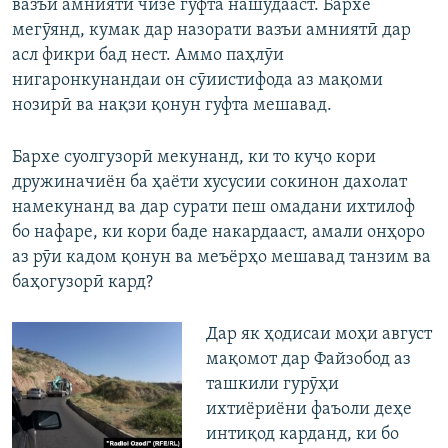
вазъи амниятӣ чизе гуфта нашудааст. Бархе
мегӯянд, кумак дар назорати вазъи амниятӣ дар
асл фикри бад нест. Аммо паҳлӯи
нигаронкунандаи он сӯиистифода аз мақоми
нозирӣ ва нақзи қонун гуфта мешавад.
Бархе суолгузорӣ мекунанд, ки то куҷо кори
дружиначиён ба ҳаёти хусусии сокинон дахолат
намекунанд ва дар сурати пеш омадани ихтилоф
бо нафаре, ки кори баде накардааст, амали онҳоро
аз рӯи кадом қонун ва меъёрҳо мешавад танзим ва
баҳогузорӣ кард?
Дар як ҳодисаи моҳи август
мақомот дар Файзобод аз
ташкили гурӯҳи
ихтиёриёни фаъоли деҳе
интиқод карданд, ки бо