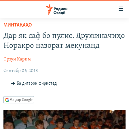
Пайвандҳои
дастрасӣ
Ҷаҳиш
МИНТАҚАҲО
ба
ГӮШАҲО
Дар як саф бо пулис. Дружиначиҳо
мояи
ГАПИ ОЗОД
СИЁСАТ
аслӣ
Норакро назорат мекунанд
РӮЗГОРИ МУҲОҶИР
Ҷаҳиш
ИҚТИСОД
ба
Орзуи Карим
САЛОМ, ХОҲАР
ҶОМЕА
феҳристи
Сентябр 06, 2018
ТАҲҚИҚОТ
ҚАЗИЯИ "КРОКУС"
аслӣ
Ҷаҳиш
ҶАНГ ДАР УКРАИНА
ОСИЁИ МАРКАЗӢ
Ба дигарон фиристед
ба
НАЗАРИ МАРДУМ
ФАРҲАНГ
ҷустор
Мо дар Google
ЧАНДРАСОНАӢ
МЕҲМОНИ ОЗОДӢ
БЛОГИСТОН
РӮЙХАТҲО
ВАРЗИШ
ОЗОДӢ ОНЛАЙН
ВИДЕО
КИТОБҲОИ ОЗОДӢ
НИГОРИСТОН