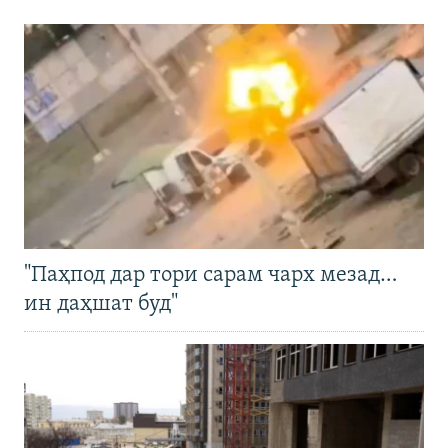
"Паҳпод дар тори сарам чарх мезад…
ин даҳшат буд"