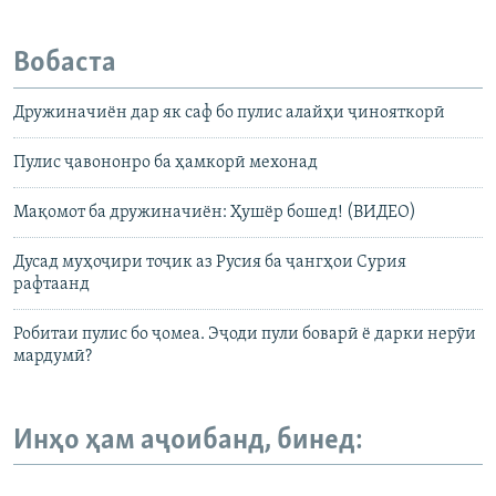
Вобаста
Дружиначиён дар як саф бо пулис алайҳи ҷинояткорӣ
Пулис ҷавононро ба ҳамкорӣ мехонад
Мақомот ба дружиначиён: Ҳушёр бошед! (ВИДЕО)
Дусад муҳоҷири тоҷик аз Русия ба ҷангҳои Сурия
рафтаанд
Робитаи пулис бо ҷомеа. Эҷоди пули боварӣ ё дарки нерӯи
мардумӣ?
Инҳо ҳам аҷоибанд, бинед: