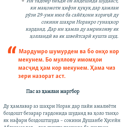
Ин тадбир баъди он андешида шудааст,
ки мақомоти ҳифзи ҳуқуқ дар ҳамлаи
рӯзи 29-уми июл ба сайёҳони хориҷӣ ду
сокини шаҳри Норакро гунаҳкор
карданд. Дар ин ҳамла ду амрикоиву як
ҳолландӣ ва як швейтсарӣ кушта шуд.
Мардумро шумурдем ва бо онҳо кор
мекунем. Бо муллову имомҳои
масҷид ҳам кор мекунем. Ҳама чиз
зери назорат аст.
Пас аз ҳамлаи маргбор
Ду ҳамлавар аз шаҳри Норак дар пайи амалиёти
боздошт безарар гардонида шуданд ва ҳоло танҳо
як нафари боздоштшуда – сокини Душанбе Ҳусейн