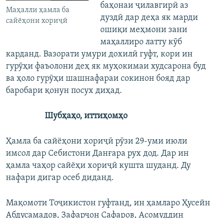
баҳонаи ҷилавгирӣ аз
Маҳалли ҳамла ба
дуздӣ дар деҳа як марди
сайёҳони хориҷӣ
ошиқи меҳмони зани
маҳаллиро латту кӯб
карданд. Вазорати умури дохилӣ гуфт, кори ин
гурӯҳи фаъолони деҳ як муҳокимаи худсарона буд
ва ҳоло гурӯҳи шашнафараи сокинон бояд дар
баробари қонун посух диҳад.
Шубҳаҳо, иттиҳомҳо
Ҳамла ба сайёҳони хориҷӣ рӯзи 29-уми июли
имсол дар Себистони Данғара рух дод. Дар ин
ҳамла чаҳор сайёҳи хориҷӣ кушта шуданд. Ду
нафари дигар осеб диданд.
Мақомоти Тоҷикистон гуфтанд, ин ҳамларо Ҳусейн
Абдусамадов, Зафарҷон Сафаров, Асомуддин