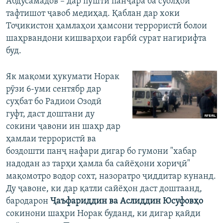
Абдусамадов – дар пушти панҷара ба суолҳои
тафтишот ҷавоб медиҳад. Қаблан дар хоки
Тоҷикистон ҳамлаҳои ҳамсони террористӣ болои
шаҳрвандони кишварҳои ғарбӣ сурат нагирифта
буд.
Як мақоми ҳукумати Норак
рӯзи 6-уми сентябр дар
суҳбат бо Радиои Озодӣ
гуфт, даст доштани ду
сокини ҷавони ин шаҳр дар
ҳамлаи террористӣ ва
боздошти панҷ нафари дигар бо гумони "хабар
надодан аз тарҳи ҳамла ба сайёҳони хориҷӣ"
мақомотро водор сохт, назоратро ҷиддитар кунанд.
Ду ҷавоне, ки дар қатли сайёҳон даст доштаанд,
бародарон
Ҷаъфариддин ва Аслиддин Юсуфовҳо
сокинони шаҳри Норак буданд, ки дигар қайди