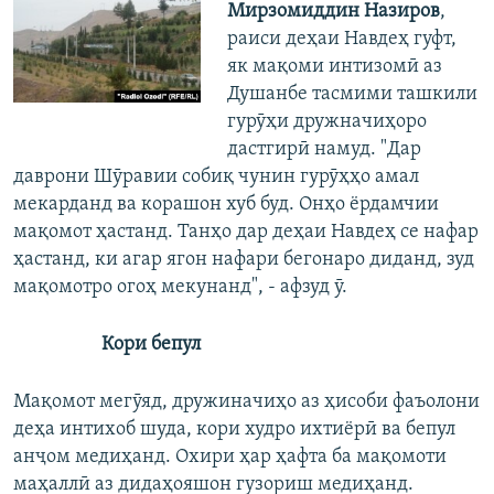
Мирзомиддин Назиров
,
раиси деҳаи Навдеҳ гуфт,
як мақоми интизомӣ аз
Душанбе тасмими ташкили
гурӯҳи дружначиҳоро
дастгирӣ намуд. "Дар
даврони Шӯравии собиқ чунин гурӯҳҳо амал
мекарданд ва корашон хуб буд. Онҳо ёрдамчии
мақомот ҳастанд. Танҳо дар деҳаи Навдеҳ се нафар
ҳастанд, ки агар ягон нафари бегонаро диданд, зуд
мақомотро огоҳ мекунанд", - афзуд ӯ.
Кори бепул
Мақомот мегӯяд, дружиначиҳо аз ҳисоби фаъолони
деҳа интихоб шуда, кори худро ихтиёрӣ ва бепул
анҷом медиҳанд. Охири ҳар ҳафта ба мақомоти
маҳаллӣ аз дидаҳояшон гузориш медиҳанд.