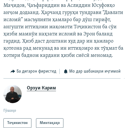
Маҷидов, Ҷаъфариддин ва Аслиддин Юсуфовҳо
анҷом додаанд. Ҳарчанд гуруҳи тундрави “Давлати
исломӣ” масъулияти ҳамларо бар дӯш гирифт,
ангушти иттиҳоми мақомоти Тоҷикистон ба сӯи
ҳизби мамнӯи наҳзати исломӣ ва Эрон баланд
гардид. Ҳизб даст доштани худ дар ин ҳамларо
қотеона рад мекунад ва ин иттиҳомро як тӯҳмат ба
хотири бадном кардани ҳизби сиёсӣ меномад.​
Ба дигарон фиристед
Мо дар шабакаҳои иҷтимоӣ
Орзуи Карим
Гӯшаҳо
Тоҷикистон
Минтақаҳо