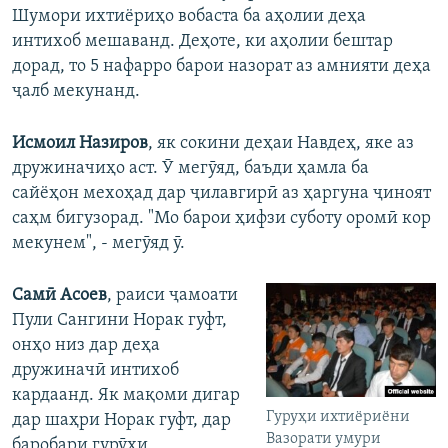
Шумори ихтиёриҳо вобаста ба аҳолии деҳа
интихоб мешаванд. Деҳоте, ки аҳолии бештар
дорад, то 5 нафарро барои назорат аз амнияти деҳа
ҷалб мекунанд.
Исмоил Назиров
, як сокини деҳаи Навдеҳ, яке аз
дружиначиҳо аст. Ӯ мегӯяд, баъди ҳамла ба
сайёҳон мехоҳад дар ҷилавгирӣ аз ҳаргуна ҷиноят
саҳм бигузорад. "Мо барои ҳифзи суботу оромӣ кор
мекунем", - мегӯяд ӯ.
Самӣ Асоев
, раиси ҷамоати
Пули Сангини Норак гуфт,
онҳо низ дар деҳа
дружиначӣ интихоб
кардаанд. Як мақоми дигар
Гуруҳи ихтиёриёни
дар шаҳри Норак гуфт, дар
Вазорати умури
баробари гурӯҳи