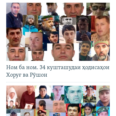
Ном ба ном. 34 кушташудаи ҳодисаҳои
Хоруғ ва Рӯшон