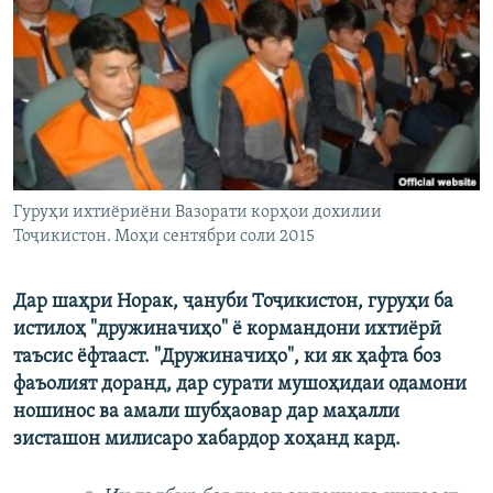
ГУЗОРИШҲОИ РАДИОӢ
Русский
ПАЙГИРӢ КУНЕД
Гуруҳи ихтиёриёни Вазорати корҳои дохилии
Тоҷикистон. Моҳи сентябри соли 2015
Ҳамаи сомонаҳои RFE/RL
Дар шаҳри Норак, ҷануби Тоҷикистон, гуруҳи ба
истилоҳ "дружиначиҳо" ё кормандони ихтиёрӣ
таъсис ёфтааст. "Дружиначиҳо", ки як ҳафта боз
фаъолият доранд, дар сурати мушоҳидаи одамони
ношинос ва амали шубҳаовар дар маҳалли
зисташон милисаро хабардор хоҳанд кард.