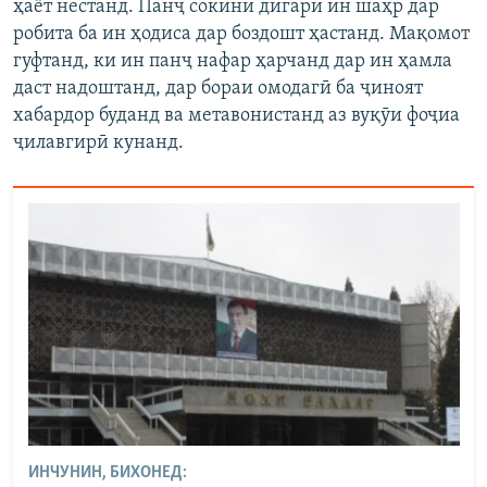
ҳаёт нестанд. Панҷ сокини дигари ин шаҳр дар
робита ба ин ҳодиса дар боздошт ҳастанд. Мақомот
гуфтанд, ки ин панҷ нафар ҳарчанд дар ин ҳамла
даст надоштанд, дар бораи омодагӣ ба ҷиноят
хабардор буданд ва метавонистанд аз вуқӯи фоҷиа
ҷилавгирӣ кунанд.
ИНЧУНИН, БИХОНЕД: