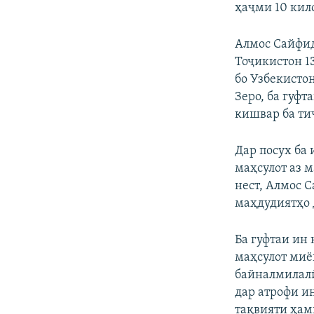
ҳаҷми 10 кил
Алмос Сайфид
Тоҷикистон 1
бо Узбекисто
Зеро, ба гуф
кишвар ба ти
Дар посух ба
маҳсулот аз 
нест, Алмос 
маҳдудиятҳо 
Ба гуфтаи ин
маҳсулот миё
байналмилалӣ
дар атрофи и
тақвияти ҳам