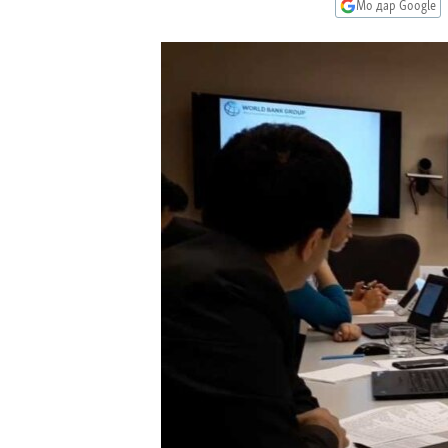
ГУЗОРИШҲОИ РАДИОӢ
Мо дар Google