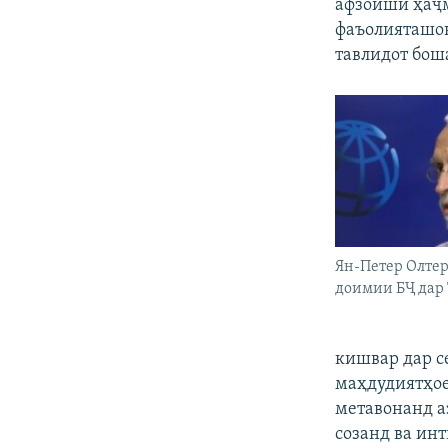
афзоиши ҳаҷм
фаъолияташон
тавлидот бош
Ян-Петер Олте
доимии БҶ дар 
кишвар дар с
маҳдудиятҳое
метавонанд а
созанд ва ин