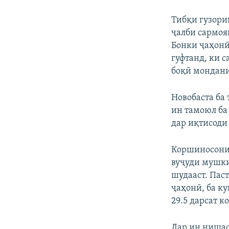
Тибқи гузори
ҷалби сармоя
Бонки ҷаҳонӣ
гуфтанд, ки 
боқӣ мондани
Новобаста ба
ин тамоюл ба
дар иқтисоди
Коршиносони 
вуҷуди мушки
шудааст. Пас
ҷаҳонӣ, ба к
29.5 дарсат к
Дар ин нишас