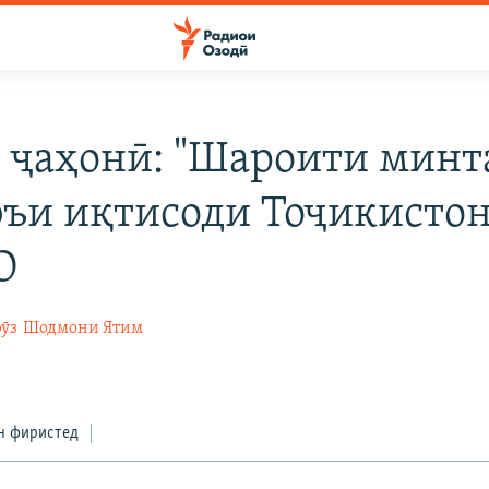
 ҷаҳонӣ: "Шароити минт
фъи иқтисоди Тоҷикистон 
О
ӯз
Шодмони Ятим
н фиристед