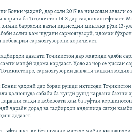
EMBED
БА ДИГАРОН 
ши Бонки ҷаҳонӣ, дар соли 2017 ва нимсолаи аввали с
и хориҷӣ ба Тоҷикистон 14.3 дар сад коҳиш ёфтааст. М
 зимни баррасии вазъи иқтисодии минтақа рӯзи 13-у
сабаби аслии кам шудани сармоягузорӣ, идомаи бӯҳрон
 нобоварии сармоягузорони хориҷӣ аст.
 тадбирҳои давлати Тоҷикистон дар мавриди ҷалби са
 самти манфӣ идома кардааст. Ҳоло аз чор се ҳиссаи с
 Тоҷикистонро, сармоягузории давлатӣ ташкил медиҳа
Бонки ҷаҳонӣ дар бораи рушди иқтисоди Тоҷикистон 
ли ҳалношуда сабаби ба кундӣ рушд кардани бахши х
т кардани сатҳи камбизоатӣ ҳам ба гуфтаи коршиносо
ундӣ ҷараён дорад ва тадбирҳои андешида сатҳи камби
оҳиш додааст.
т гуфта шуд, ки боз шудани марзҳо миёни кишварҳои 