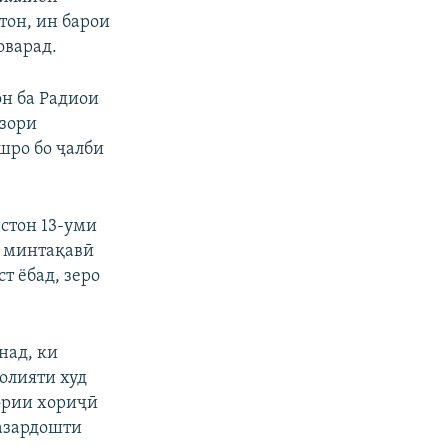
тон, ин барои
оварад.
н ба Радиои
озори
шро бо ҷалби
стон 13-уми
и минтақавӣ
т ёбад, зеро
.
над, ки
олияти худ
зории хориҷӣ
назардошти