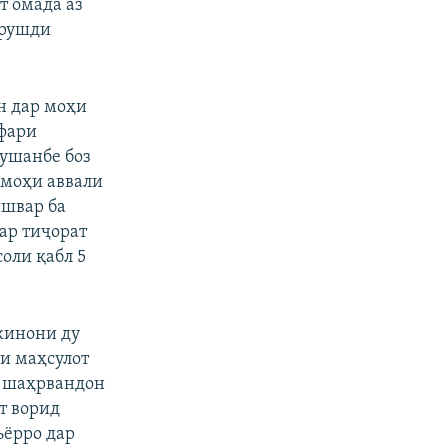
т омада аз
 рушди
н дар моҳи
афари
ушанбе боз
 моҳи аввали
ишвар ба
ар тиҷорат
соли қабл 5
кинони ду
ли маҳсулот
и шаҳрвандон
т ворид
ъёрро дар