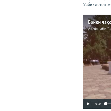
Узбекистон м
Аз ҷониби
Р
0:00