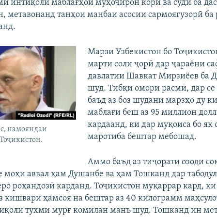
и интиқоли маблағҳои муҳоҷирон корӣ ва суди ба дас
, метавонанд танҳои манбаи асосии сармоягузорӣ ба
анд.
Марзи Узбекистон бо Тоҷикисто
марти соли ҷорӣ дар ҷараёни с
давлатии Шавкат Мирзиёев ба Д
шуд. Тибқи омори расмӣ, дар се
баъд аз боз шудани марзҳо ду к
маблағи беш аз 95 миллион долл
кардаанд, ки дар муқоиса бо як 
рс, намояндаи
маротиба бештар мебошад.
Тоҷикистон.
Аммо баъд аз тиҷорати озоди со
е моҳи аввал ҳам Душанбе ва ҳам Тошканд дар табоду
ро роҳандозӣ карданд. Тоҷикистон муқаррар кард, к
з кишвари ҳамсоя на бештар аз 40 килограмм маҳсуло
тиқоли тухми мурғ комилан манъ шуд. Тошканд ин ме