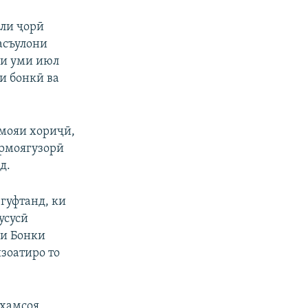
ФИРИСТЕД
оли ҷорӣ
асъулони
ми уми июл
и бонкӣ ва
рмояи хориҷӣ,
армоягузорӣ
px
бар
д.
гуфтанд, ки
усусӣ
ни Бонки
зоатиро то
ҳамсоя,