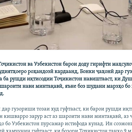
 Тоҷикистон ва Узбекистон барои доду гирифти маҳсул
диятҳоеро роҳандозӣ кардаанд, Бонки ҷаҳонӣ дар гу
та ба рушди иқтисодии Тоҷикистон навиштааст, ки Ду
 шароити нави минтақавӣ, яъне боз шудани марзҳо бо
д.
 дар гузориши тозаи худ гуфтааст, ки барои рушди иқ
н кишварро зарур аст аз шароити нави минтақавӣ, аз ҷ
о бо Узбекистон пурсамар истифода кунад. Ин созмо
ӣ ҳамчунин гуфтааст, ки бозори Тоҷикистон танҳо 9 