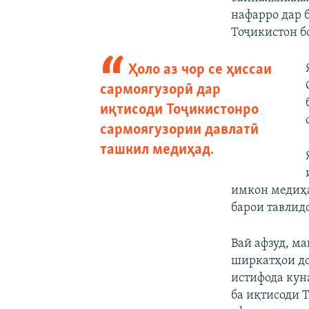
нафарро дар 
Тоҷикистон б
Ҳоло аз чор се ҳиссаи
сармоягузорӣ дар
иқтисоди Тоҷикистонро
сармоягузории давлатӣ
ташкил медиҳад.
имкон медиҳа
барои тавлид
Вай афзуд, м
ширкатҳои до
истифода куна
ба иқтисоди 