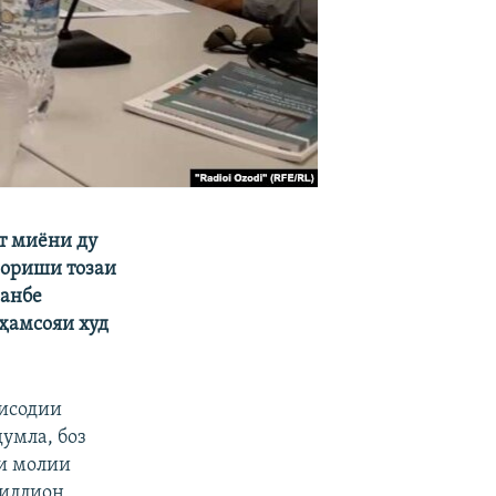
от миёни ду
зориши тозаи
шанбе
 ҳамсояи худ
тисодии
умла, боз
ни молии
миллион