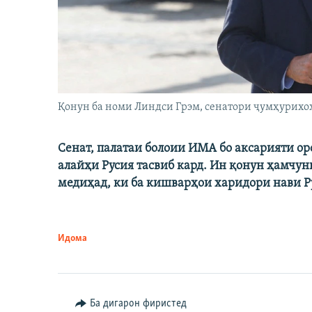
Қонун ба номи Линдси Грэм, сенатори ҷумҳурихо
Сенат, палатаи болоии ИМА бо аксарияти о
алайҳи Русия тасвиб кард. Ин қонун ҳамчун
медиҳад, ки ба кишварҳои харидори нави Ру
Идома
Ба дигарон фиристед