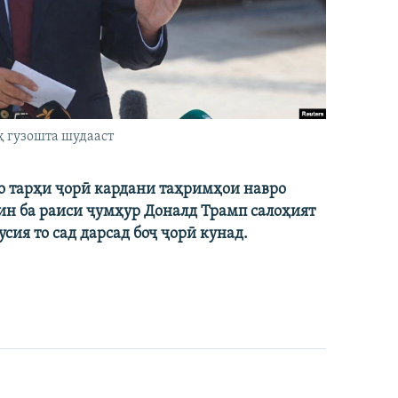
ҳ гузошта шудааст
ро тарҳи ҷорӣ кардани таҳримҳои навро
ин ба раиси ҷумҳур Доналд Трамп салоҳият
сия то сад дарсад боҷ ҷорӣ кунад.