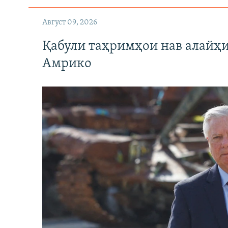
Август 09, 2026
Қабули таҳримҳои нав алайҳи
Амрико