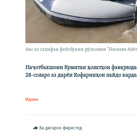
Акс аз саҳифаи фейсбукии рӯзномаи "Насими Айё
Наҷотбахшони Кумитаи ҳолатҳои фавқулода 
28-соларо аз дарёи Кофарниҳон пайдо карда
Идома
Ба дигарон фиристед