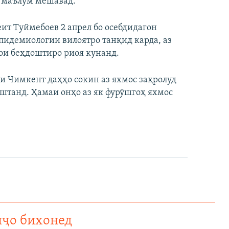
с маълум мешавад.
т Туймебоев 2 апрел бо осебдидагон
эпидемиологии вилоятро танқид карда, аз
ҳои беҳдоштиро риоя кунанд.
ри Чимкент даҳҳо сокин аз яхмос заҳролуд
аштанд. Ҳамаи онҳо аз як фурӯшгоҳ яхмос
нҷо бихонед