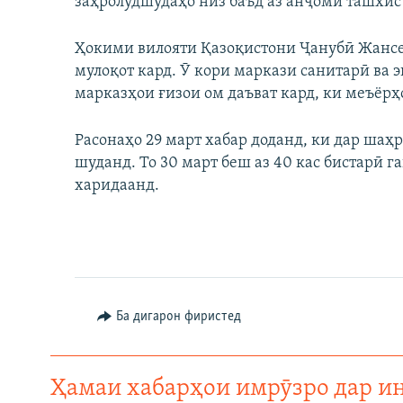
заҳролудшудаҳо низ баъд аз анҷоми ташхи
Ҳокими вилояти Қазоқистони Ҷанубӣ Жансеи
мулоқот кард. Ӯ кори маркази санитарӣ ва 
марказҳои ғизои ом даъват кард, ки меъёр
Расонаҳо 29 март хабар доданд, ки дар шаҳ
шуданд. То 30 март беш аз 40 кас бистарӣ г
харидаанд.
Ба дигарон фиристед
Ҳамаи хабарҳои имрӯзро дар и