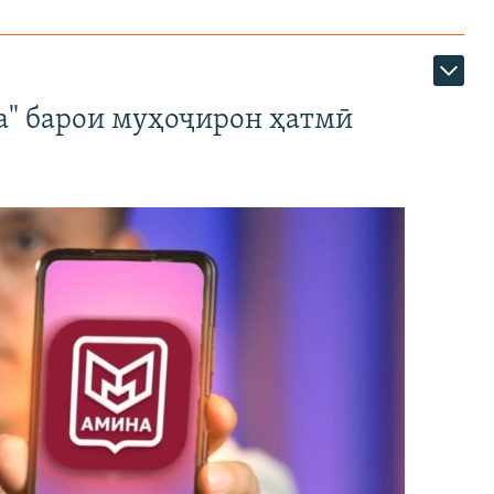
а" барои муҳоҷирон ҳатмӣ