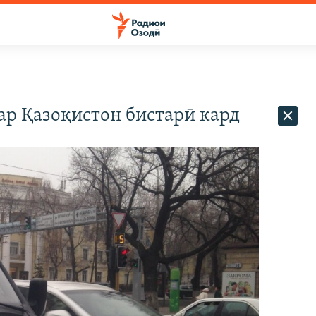
ар Қазоқистон бистарӣ кард