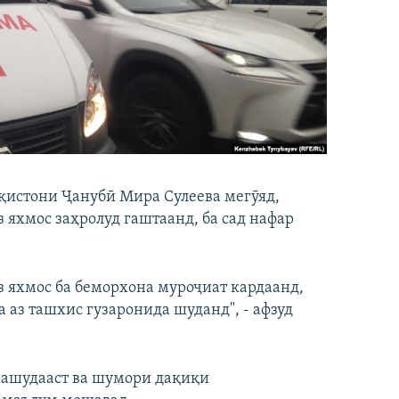
қистони Ҷанубӣ Мира Сулеева мегӯяд,
 яхмос заҳролуд гаштаанд, ба сад нафар
з яхмос ба беморхона муроҷиат кардаанд,
 аз ташхис гузаронида шуданд", - афзуд
 нашудааст ва шумори дақиқи