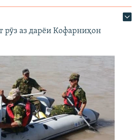
т рӯз аз дарёи Кофарниҳон