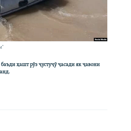
м"
баъди ҳашт рӯз ҷустуҷӯ ҷасади як ҷавони
анд.