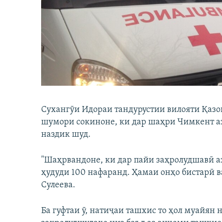
ГУЗОРИШҲОИ РАДИОӢ
Сухангӯи Идораи тандурустии вилояти Қазо
шумори сокиноне, ки дар шаҳри Чимкент аз
наздик шуд.
"Шаҳрвандоне, ки дар пайи заҳролудшавӣ а
ҳудуди 100 нафаранд. Ҳамаи онҳо бистарӣ ва
Сулеева.
Ба гуфтаи ӯ, натиҷаи ташхис то ҳол муайян