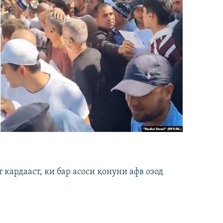
кардааст, ки бар асоси қонуни афв озод