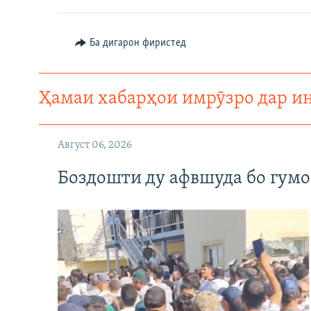
Ба дигарон фиристед
Ҳамаи хабарҳои имрӯзро дар и
Август 06, 2026
Боздошти ду афвшуда бо гумо