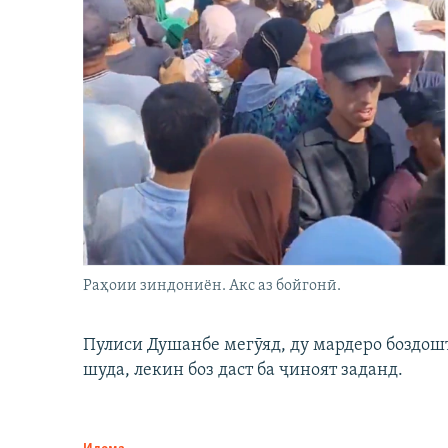
Раҳоии зиндониён. Акс аз бойгонӣ.
Пулиси Душанбе мегӯяд, ду мардеро боздошт 
шуда, лекин боз даст ба ҷиноят заданд.