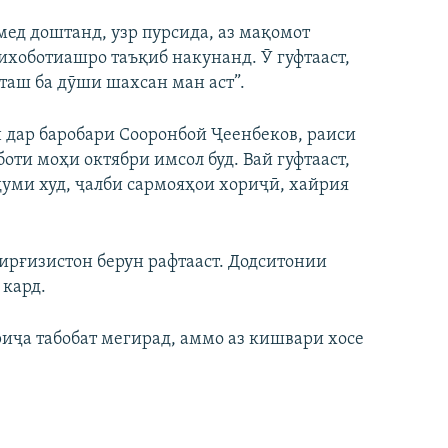
умед доштанд, узр пурсида, аз мақомот
тихоботиашро таъқиб накунанд. Ӯ гуфтааст,
яташ ба дӯши шахсан ман аст”.
 дар баробари Сооронбой Ҷеенбеков, раиси
ти моҳи октябри имсол буд. Вай гуфтааст,
думи худ, ҷалби сармояҳои хориҷӣ, хайрия
ирғизистон берун рафтааст. Додситонии
 кард.
риҷа табобат мегирад, аммо аз кишвари хосе