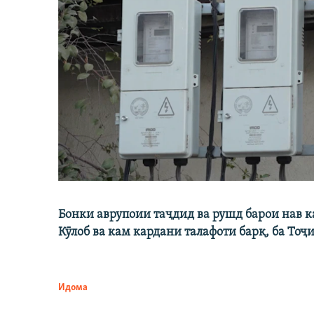
Бонки аврупоии таҷдид ва рушд барои нав 
Кӯлоб ва кам кардани талафоти барқ, ба Тоҷ
Идома