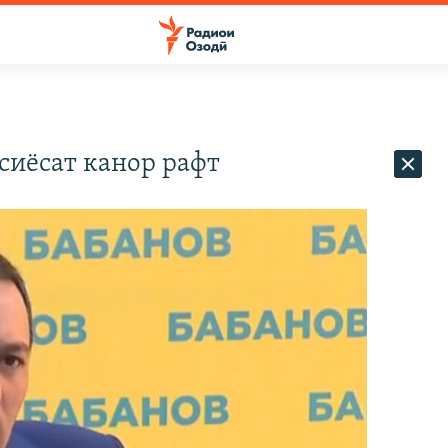
сиёсат канор рафт