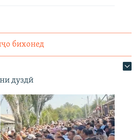
нҷо бихонед
ни дуздӣ