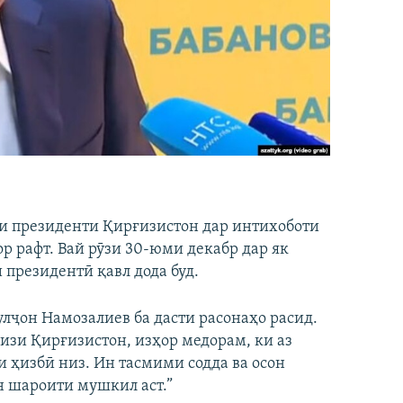
ми президенти Қирғизистон дар интихоботи
р рафт. Вай рӯзи 30-юми декабр дар як
и президентӣ қавл дода буд.
лҷон Намозалиев ба дасти расонаҳо расид.
изи Қирғизистон, изҳор медорам, ки аз
ри ҳизбӣ низ. Ин тасмими содда ва осон
н шароити мушкил аст.”