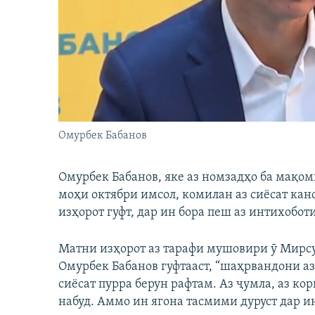
ГУЗОРИШҲОИ РАДИОӢ
Омурбек Бабанов
Омурбек Бабанов, яке аз номзадҳо ба мақо
моҳи октябри имсол, комилан аз сиёсат кано
изҳорот гуфт, дар ин бора пеш аз интихобот
Матни изҳорот аз тарафи мушовири ӯ Мирсу
Омурбек Бабанов гуфтааст, “шаҳрвандони аз
сиёсат пурра берун рафтам. Аз ҷумла, аз ко
набуд. Аммо ин ягона тасмими дуруст дар и