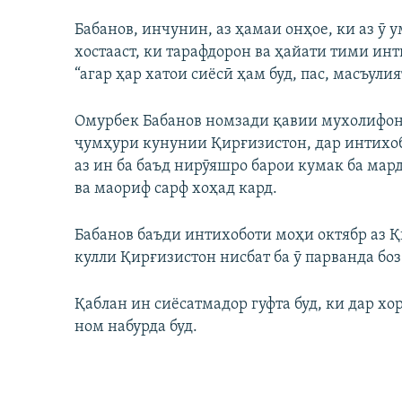
Бабанов, инчунин, аз ҳамаи онҳое, ки аз ӯ 
хостааст, ки тарафдорон ва ҳайати тими ин
“агар ҳар хатои сиёсӣ ҳам буд, пас, масъули
Омурбек Бабанов номзади қавии мухолифон
ҷумҳури кунунии Қирғизистон, дар интихобо
аз ин ба баъд нирӯяшро барои кумак ба мар
ва маориф сарф хоҳад кард.
Бабанов баъди интихоботи моҳи октябр аз Қ
кулли Қирғизистон нисбат ба ӯ парванда боз
Қаблан ин сиёсатмадор гуфта буд, ки дар хо
ном набурда буд.