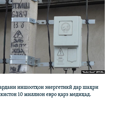
кардани иншоотҳои энергетикӣ дар шаҳри
икистон 10 миллион евро қарз медиҳад.