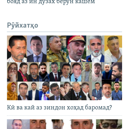
бояд аз ин дӯзах берун кашем"
Рӯйхатҳо
Кӣ ва кай аз зиндон хоҳад баромад?