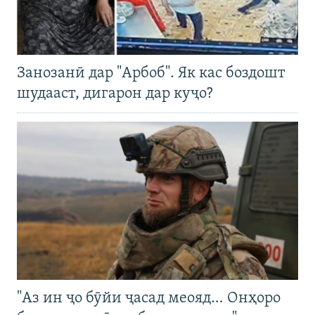
Занозанӣ дар "Арбоб". Як кас боздошт
шудааст, дигарон дар куҷо?
"Аз ин ҷо бӯйи ҷасад меояд… Онҳоро