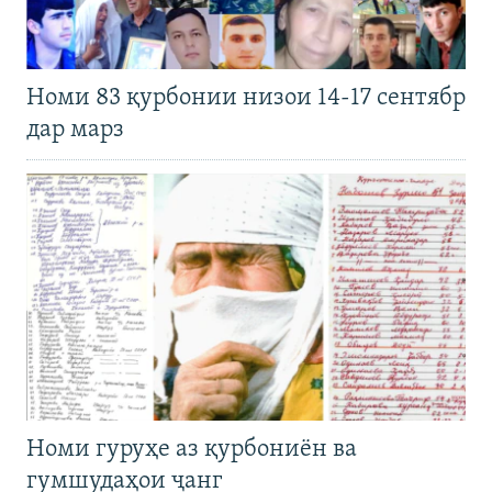
Номи 83 қурбонии низои 14-17 сентябр
дар марз
Номи гуруҳе аз қурбониён ва
гумшудаҳои ҷанг