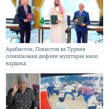
Арабистон, Покистон ва Туркия
созишномаи дифоии муштарак имзо
карданд