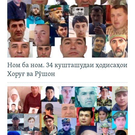
Ном ба ном. 34 кушташудаи ҳодисаҳои
Хоруғ ва Рӯшон