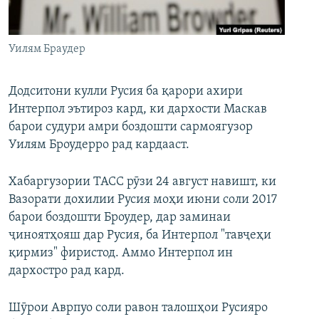
ГУЗОРИШҲОИ РАДИОӢ
Русский
Уилям Браудер
ПАЙГИРӢ КУНЕД
Додситони кулли Русия ба қарори ахири
Интерпол эътироз кард, ки дархости Маскав
барои судури амри боздошти сармоягузор
Уилям Броудерро рад кардааст.
Ҳамаи сомонаҳои RFE/RL
Хабаргузории ТАСС рӯзи 24 август навишт, ки
Вазорати дохилии Русия моҳи июни соли 2017
барои боздошти Броудер, дар заминаи
ҷиноятҳояш дар Русия, ба Интерпол "тавҷеҳи
қирмиз" фиристод. Аммо Интерпол ин
дархостро рад кард.
Шӯрои Аврпуо соли равон талошҳои Русияро