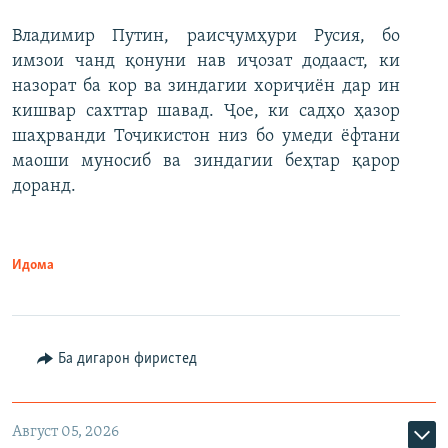
Владимир Путин, раисҷумҳури Русия, бо
имзои чанд қонуни нав иҷозат додааст, ки
назорат ба кор ва зиндагии хориҷиён дар ин
кишвар сахттар шавад. Ҷое, ки садҳо ҳазор
шаҳрванди Тоҷикистон низ бо умеди ёфтани
маоши муносиб ва зиндагии беҳтар қарор
доранд.
Идома
Ба дигарон фиристед
Август 05, 2026