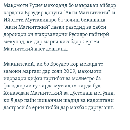
Мақомоти Русия мехоҳанд бо маъракаи айбдор
кардани Броудер қонуни "Акти Магнитский"-и
Ийолоти Муттаҳидаро ба чолиш бикашанд.
"Акти Магнитский" лағви раводид ва ҳабси
дороиҳои он шаҳрвандони Русияро пайгирӣ
мекунад, ки дар марги ҳисобдор Сергей
Магнитский даст доштанд.
Макнитский, ки бо Броудер кор мекард то
замони маргаш дар соли 2009, мақомоти
идораҳои ҳифзи тартибот ва молиётро ба
фасодкории густарда муттаҳам карда буд.
Хонаводаи Магнитсткий ва дӯстонаш мегӯянд,
ки ӯ дар пайи шиканҷаи шадид ва надоштани
дастрасӣ ба ёрии тиббӣ дар маҳбас даргузашт.