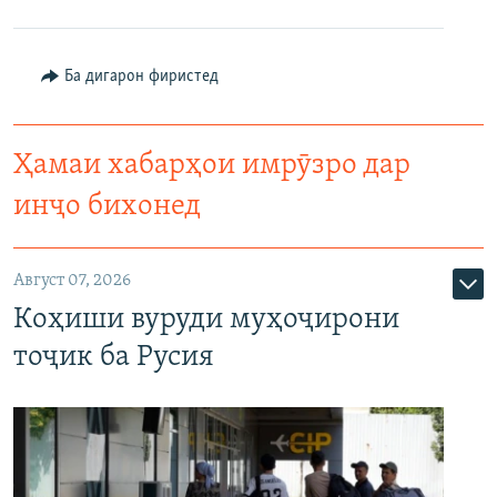
Ба дигарон фиристед
Ҳамаи хабарҳои имрӯзро дар
инҷо бихонед
Август 07, 2026
Коҳиши вуруди муҳоҷирони
тоҷик ба Русия