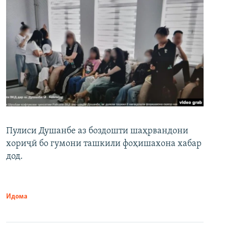
Пулиси Душанбе аз боздошти шаҳрвандони
хориҷӣ бо гумони ташкили фоҳишахона хабар
дод.
Идома