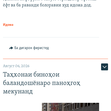
ёфт ва ба раванди болоравии худ идома дод.
Идома
Ба дигарон фиристед
Август 06, 2026
Таҳхонаи биноҳои
баландошёнаро паноҳгоҳ
мекунанд