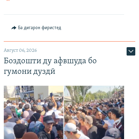
Ба дигарон фиристед
Август 06, 2026
Боздошти ду афвшуда бо
гумони дуздӣ