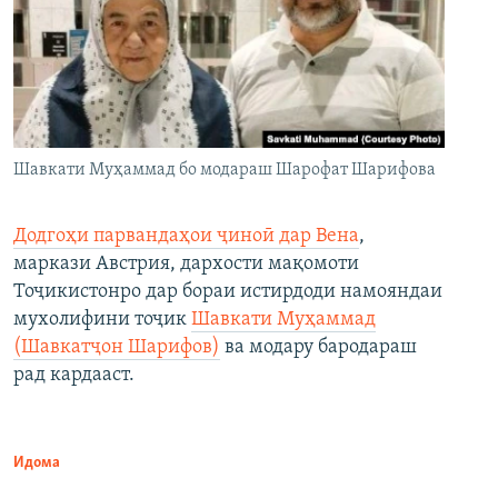
Шавкати Муҳаммад бо модараш Шарофат Шарифова
Додгоҳи парвандаҳои ҷиноӣ дар Вена
,
маркази Австрия, дархости мақомоти
Тоҷикистонро дар бораи истирдоди намояндаи
мухолифини тоҷик
Шавкати Муҳаммад
(Шавкатҷон Шарифов)
ва модару бародараш
рад кардааст.
Идома