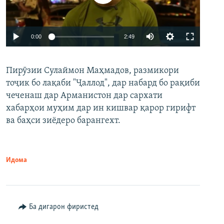
Auto
0:00
2:49
240p
Пирӯзии Сулаймон Маҳмадов, размикори
360p
тоҷик бо лақаби "Ҷаллод", дар набард бо рақиби
480p
Auto
240p
360p
480p
чеченаш дар Арманистон дар сархати
720p
хабарҳои муҳим дар ин кишвар қарор гирифт
720p
1080p
ва баҳси зиёдеро барангехт.
1080p
Идома
Ба дигарон фиристед