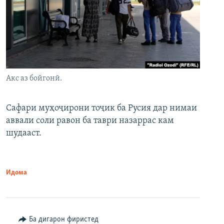
Акс аз бойгонӣ.
Сафари муҳоҷирони тоҷик ба Русия дар нимаи
аввали соли равон ба таври назаррас кам
шудааст.
Идома
Ба дигарон фиристед