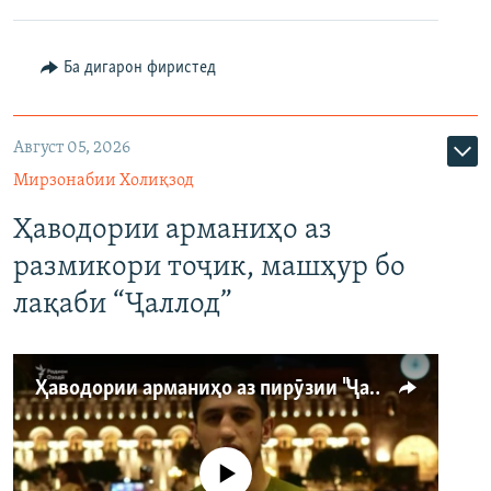
Ба дигарон фиристед
Август 05, 2026
Мирзонабии Холиқзод
Ҳаводории арманиҳо аз
размикори тоҷик, машҳур бо
лақаби “Ҷаллод”
Ҳаводории арманиҳо аз пирӯзии "Ҷаллод"-и тоҷик
Феълан кор намекунад