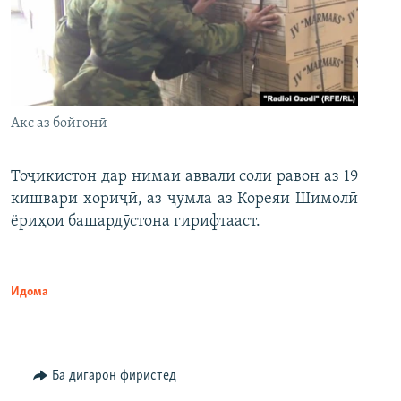
Акс аз бойгонӣ
Тоҷикистон дар нимаи аввали соли равон аз 19
кишвари хориҷӣ, аз ҷумла аз Кореяи Шимолӣ
ёриҳои башардӯстона гирифтааст.
Идома
Ба дигарон фиристед