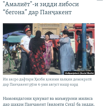
"Амалиёт"-и зидди либоси
“бегона” дар Панҷакент
Ин аксро дафтари Ҳизби ҳокими халқии демократӣ
дар Панҷакент рӯзи 4-уми август нашр кард
Намояндагони ҳукумат ва маъмурони милиса
дар шаҳри Панҷакент (вилояти Суғд) ба зидди,