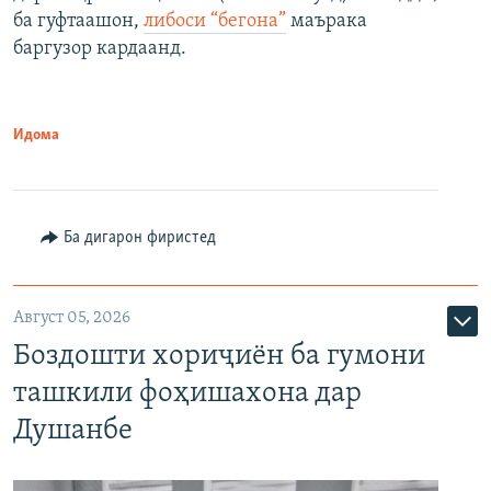
ба гуфтаашон,
либоси “бегона”
маърака
баргузор кардаанд.
Идома
Ба дигарон фиристед
Август 05, 2026
Боздошти хориҷиён ба гумони
ташкили фоҳишахона дар
Душанбе