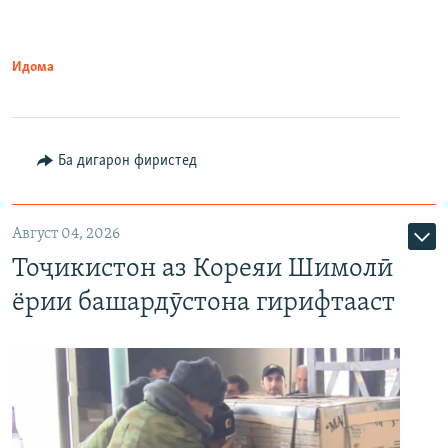
Идома
Ба дигарон фиристед
Август 04, 2026
Тоҷикистон аз Кореяи Шимолӣ
ёрии башардӯстона гирифтааст