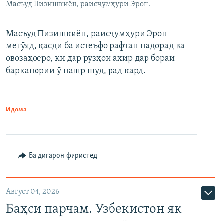
Масъуд Пизишкиён, раисҷумҳури Эрон.
Масъуд Пизишкиён, раисҷумҳури Эрон
мегӯяд, қасди ба истеъфо рафтан надорад ва
овозаҳоеро, ки дар рӯзҳои ахир дар бораи
барканории ӯ нашр шуд, рад кард.
Идома
Ба дигарон фиристед
Август 04, 2026
Баҳси парчам. Узбекистон як