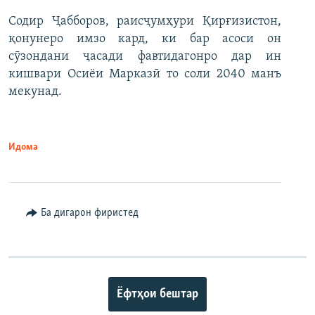
Содир Ҷабборов, раисҷумҳури Қирғизистон,
қонунеро имзо кард, ки бар асоси он
сӯзондани ҷасади фавтидагонро дар ин
кишвари Осиёи Марказӣ то соли 2040 манъ
мекунад.
Идома
Ба дигарон фиристед
Ёфтҳои бештар