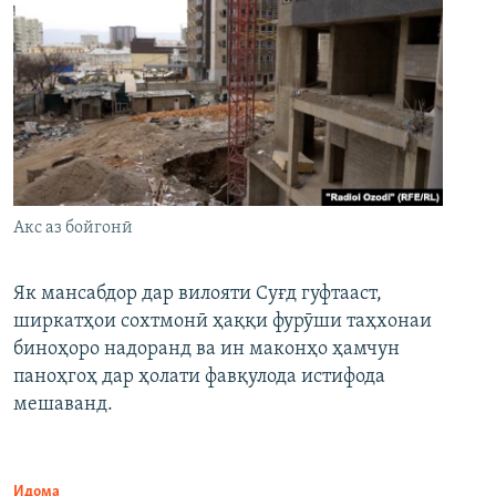
Акс аз бойгонӣ
Як мансабдор дар вилояти Суғд гуфтааст,
ширкатҳои сохтмонӣ ҳаққи фурӯши таҳхонаи
биноҳоро надоранд ва ин маконҳо ҳамчун
паноҳгоҳ дар ҳолати фавқулода истифода
мешаванд.
Идома