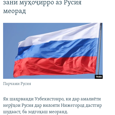
зани муҳоҷирро аз Русия
меорад
Парчами Русия
Як шаҳрванди Узбекистонро, ки дар амалиёти
нерӯҳои Русия дар вилояти Нижегород дастгир
шудааст, ба зодгоҳаш меоранд.