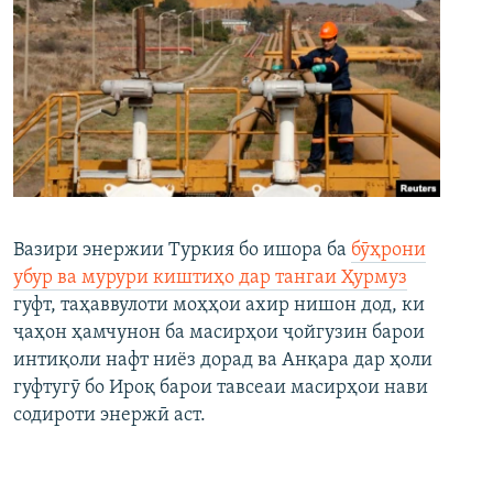
Вазири энержии Туркия бо ишора ба
бӯҳрони
убур ва мурури киштиҳо дар тангаи Ҳурмуз
гуфт, таҳаввулоти моҳҳои ахир нишон дод, ки
ҷаҳон ҳамчунон ба масирҳои ҷойгузин барои
интиқоли нафт ниёз дорад ва Анқара дар ҳоли
гуфтугӯ бо Ироқ барои тавсеаи масирҳои нави
содироти энержӣ аст.