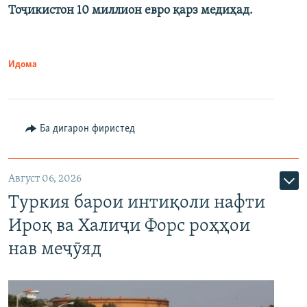
Тоҷикистон 10 миллион евро қарз медиҳад.
Идома
Ба дигарон фиристед
Август 06, 2026
Туркия барои интиқоли нафти
Ироқ ва Халиҷи Форс роҳҳои
нав меҷӯяд