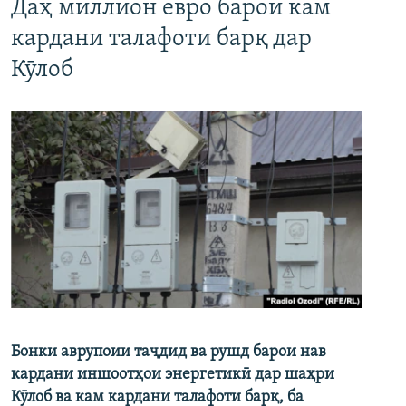
Даҳ миллион евро барои кам
кардани талафоти барқ дар
Кӯлоб
Бонки аврупоии таҷдид ва рушд барои нав
кардани иншоотҳои энергетикӣ дар шаҳри
Кӯлоб ва кам кардани талафоти барқ, ба