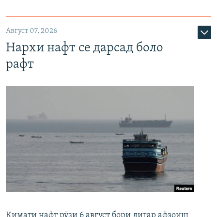
Август 07, 2026
Нархи нафт се дарсад боло
рафт
Қимати нафт рӯзи 6 август бори дигар афзоиш