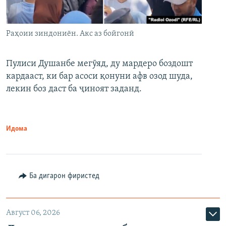
Раҳоии зиндониён. Акс аз бойгонӣ
Пулиси Душанбе мегӯяд, ду мардеро боздошт
кардааст, ки бар асоси қонуни афв озод шуда,
лекин боз даст ба ҷиноят заданд.
Идома
Ба дигарон фиристед
Август 06, 2026