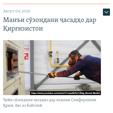
Август 04, 2026
Манъи сӯзондани ҷасадҳо дар
Қирғизистон
Ҷойи сӯзондани ҷасадҳо дар ноҳияи Симферополи
Қрим. Акс аз бойгонӣ