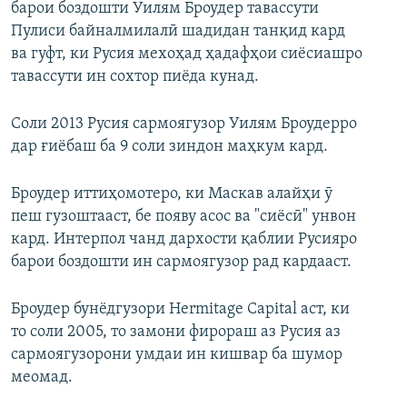
барои боздошти Уилям Броудер тавассути
Пулиси байналмилалӣ шадидан танқид кард
ва гуфт, ки Русия мехоҳад ҳадафҳои сиёсиашро
тавассути ин сохтор пиёда кунад.
Соли 2013 Русия сармоягузор Уилям Броудерро
дар ғиёбаш ба 9 соли зиндон маҳкум кард.
Броудер иттиҳомотеро, ки Маскав алайҳи ӯ
пеш гузоштааст, бе появу асос ва "сиёсӣ" унвон
кард. Интерпол чанд дархости қаблии Русияро
барои боздошти ин сармоягузор рад кардааст.
Броудер бунёдгузори Hermitage Capital аст, ки
то соли 2005, то замони фирораш аз Русия аз
сармоягузорони умдаи ин кишвар ба шумор
меомад.