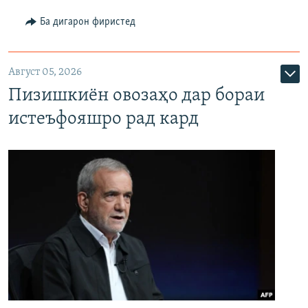
Ба дигарон фиристед
Август 05, 2026
Пизишкиён овозаҳо дар бораи
истеъфояшро рад кард