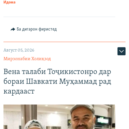
Идома
Ба дигарон фиристед
Август 05, 2026
Мирзонабии Холиқзод
Вена талаби Тоҷикистонро дар
бораи Шавкати Муҳаммад рад
кардааст