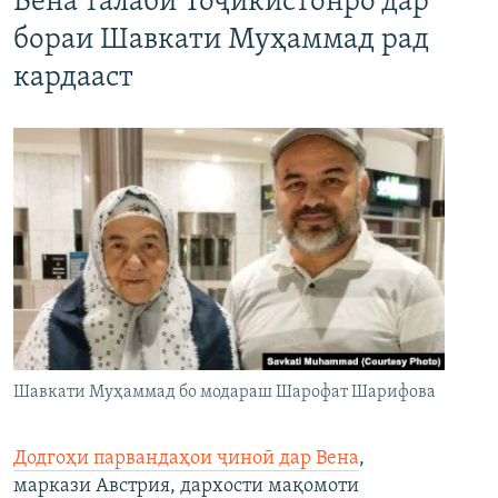
Вена талаби Тоҷикистонро дар
бораи Шавкати Муҳаммад рад
кардааст
Шавкати Муҳаммад бо модараш Шарофат Шарифова
Додгоҳи парвандаҳои ҷиноӣ дар Вена
,
маркази Австрия, дархости мақомоти