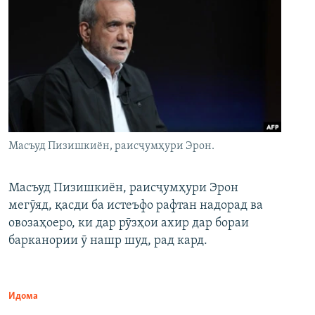
Масъуд Пизишкиён, раисҷумҳури Эрон.
Масъуд Пизишкиён, раисҷумҳури Эрон
мегӯяд, қасди ба истеъфо рафтан надорад ва
овозаҳоеро, ки дар рӯзҳои ахир дар бораи
барканории ӯ нашр шуд, рад кард.
Идома