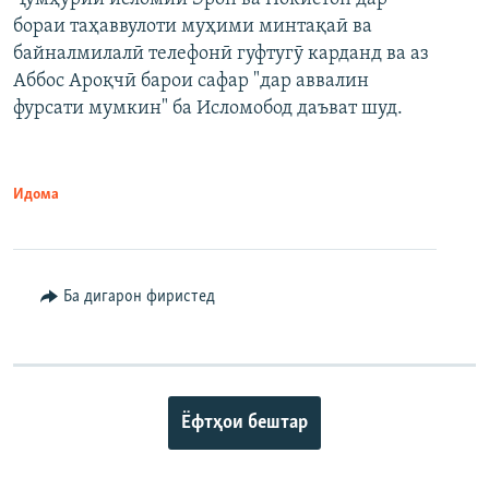
бораи таҳаввулоти муҳими минтақаӣ ва
байналмилалӣ телефонӣ гуфтугӯ карданд ва аз
Аббос Ароқчӣ барои сафар "дар аввалин
фурсати мумкин" ба Исломобод даъват шуд.
Идома
Ба дигарон фиристед
Ёфтҳои бештар