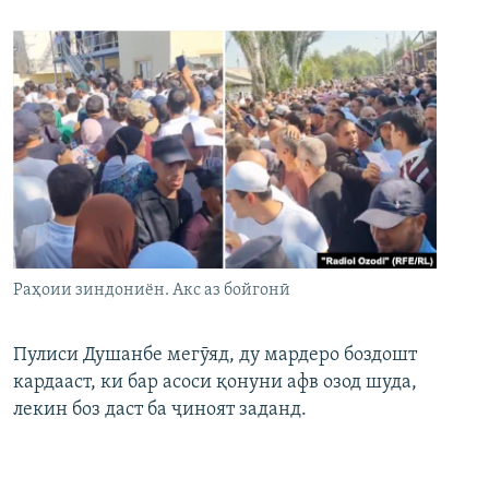
Раҳоии зиндониён. Акс аз бойгонӣ
Пулиси Душанбе мегӯяд, ду мардеро боздошт
кардааст, ки бар асоси қонуни афв озод шуда,
лекин боз даст ба ҷиноят заданд.