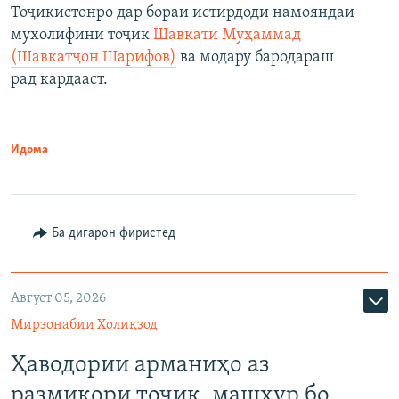
Тоҷикистонро дар бораи истирдоди намояндаи
мухолифини тоҷик
Шавкати Муҳаммад
(Шавкатҷон Шарифов)
ва модару бародараш
рад кардааст.
Идома
Ба дигарон фиристед
Август 05, 2026
Мирзонабии Холиқзод
Ҳаводории арманиҳо аз
размикори тоҷик, машҳур бо