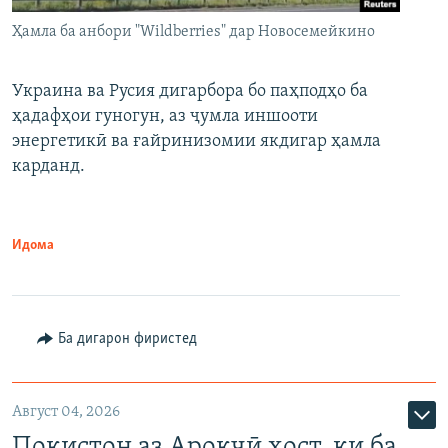
Ҳамла ба анбори "Wildberries" дар Новосемейкино
Украина ва Русия дигарбора бо паҳподҳо ба
ҳадафҳои гуногун, аз ҷумла иншооти
энергетикӣ ва ғайринизомии якдигар ҳамла
карданд.
Идома
Ба дигарон фиристед
Август 04, 2026
Покистон аз Ароқчӣ хост, ки ба