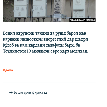
Бонки аврупоии таҷдид ва рушд барои нав
кардани иншоотҳои энергетикӣ дар шаҳри
Кӯлоб ва кам кардани талафоти барқ, ба
Тоҷикистон 10 миллион евро қарз медиҳад.
Идома
Ба дигарон фиристед