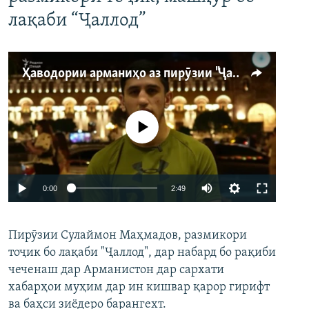
лақаби “Ҷаллод”
Ҳаводории арманиҳо аз пирӯзии "Ҷаллод"-и тоҷик
Феълан кор намекунад
Auto
0:00
2:49
240p
Пирӯзии Сулаймон Маҳмадов, размикори
360p
тоҷик бо лақаби "Ҷаллод", дар набард бо рақиби
480p
Auto
240p
360p
480p
чеченаш дар Арманистон дар сархати
720p
хабарҳои муҳим дар ин кишвар қарор гирифт
720p
1080p
ва баҳси зиёдеро барангехт.
1080p