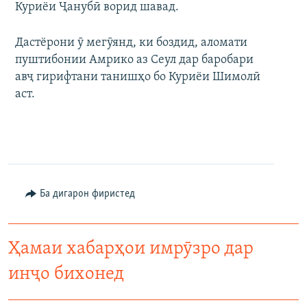
Куриёи Ҷанубӣ ворид шавад.
Дастёрони ӯ мегӯянд, ки боздид, аломати
пуштибонии Амрико аз Сеул дар баробари
авҷ гирифтани танишҳо бо Куриёи Шимолӣ
аст.
Ба дигарон фиристед
Ҳамаи хабарҳои имрӯзро дар
инҷо бихонед