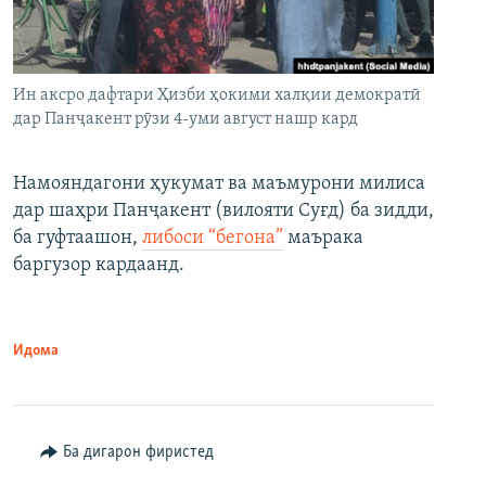
Ин аксро дафтари Ҳизби ҳокими халқии демократӣ
дар Панҷакент рӯзи 4-уми август нашр кард
Намояндагони ҳукумат ва маъмурони милиса
дар шаҳри Панҷакент (вилояти Суғд) ба зидди,
ба гуфтаашон,
либоси “бегона”
маърака
баргузор кардаанд.
Идома
Ба дигарон фиристед