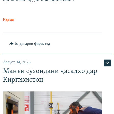
Идома
Ба дигарон фиристед
Август 04, 2026
Манъи сӯзондани ҷасадҳо дар
Қирғизистон