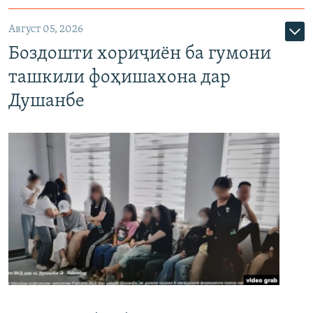
Август 05, 2026
Боздошти хориҷиён ба гумони
ташкили фоҳишахона дар
Душанбе