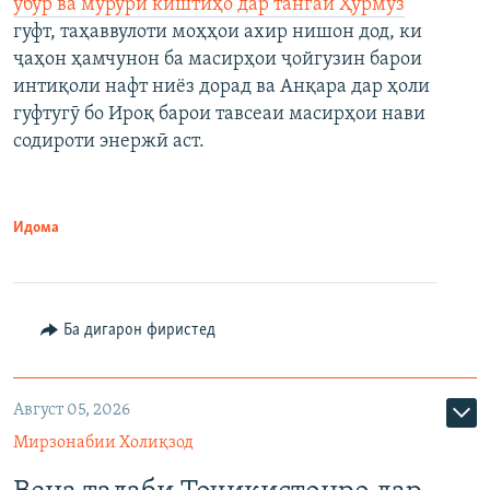
убур ва мурури киштиҳо дар тангаи Ҳурмуз
гуфт, таҳаввулоти моҳҳои ахир нишон дод, ки
ҷаҳон ҳамчунон ба масирҳои ҷойгузин барои
интиқоли нафт ниёз дорад ва Анқара дар ҳоли
гуфтугӯ бо Ироқ барои тавсеаи масирҳои нави
содироти энержӣ аст.
Идома
Ба дигарон фиристед
Август 05, 2026
Мирзонабии Холиқзод