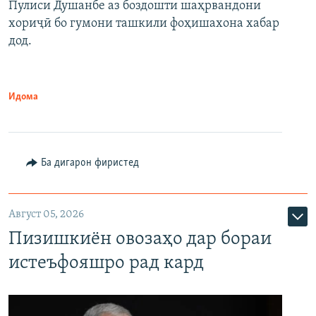
Пулиси Душанбе аз боздошти шаҳрвандони
хориҷӣ бо гумони ташкили фоҳишахона хабар
дод.
Идома
Ба дигарон фиристед
Август 05, 2026
Пизишкиён овозаҳо дар бораи
истеъфояшро рад кард