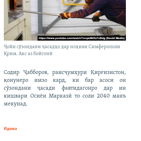
Ҷойи сӯзондани ҷасадҳо дар ноҳияи Симферополи
Қрим. Акс аз бойгонӣ
Содир Ҷабборов, раисҷумҳури Қирғизистон,
қонунеро имзо кард, ки бар асоси он
сӯзондани ҷасади фавтидагонро дар ин
кишвари Осиёи Марказӣ то соли 2040 манъ
мекунад.
Идома