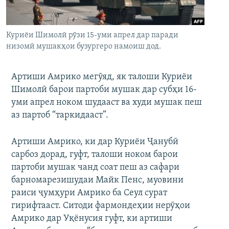
ГУЗОРИШҲОИ РАДИОӢ
Русский
Куриёи Шимолӣ рӯзи 15-уми апрел дар паради
ПАЙГИРӢ КУНЕД
низомӣ мушакҳои бузургеро намоиш дод.
Артиши Амрико мегӯяд, як талоши Куриёи
Шимолӣ барои партоби мушак дар субҳи 16-
уми апрел ноком шудааст ва худи мушак пеш
Ҳамаи сомонаҳои RFE/RL
аз партоб “таркидааст”.
Артиши Амрико, ки дар Куриёи Ҷанубӣ
сарбоз дорад, гуфт, талоши ноком барои
партоби мушак чанд соат пеш аз сафари
барномарезишудаи Майк Пенс, муовини
раиси ҷумҳури Амрико ба Сеул сурат
гирифтааст. Ситоди фармондеҳии нерӯҳои
Амрико дар Уқёнусия гуфт, ки артиши