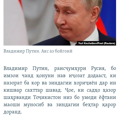
Владимир Путин. Акс аз бойгонӣ
Владимир Путин, раисҷумҳури Русия, бо
имзои чанд қонуни нав иҷозат додааст, ки
назорат ба кор ва зиндагии хориҷиён дар ин
кишвар сахттар шавад. Ҷое, ки садҳо ҳазор
шаҳрванди Тоҷикистон низ бо умеди ёфтани
маоши муносиб ва зиндагии беҳтар қарор
доранд.