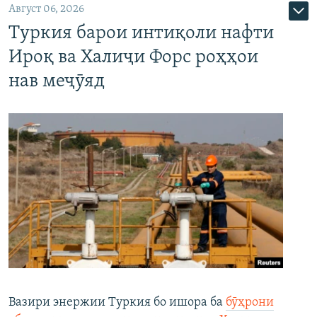
Август 06, 2026
Туркия барои интиқоли нафти
Ироқ ва Халиҷи Форс роҳҳои
нав меҷӯяд
Вазири энержии Туркия бо ишора ба
бӯҳрони