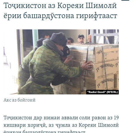
Тоҷикистон аз Кореяи Шимолӣ
ёрии башардӯстона гирифтааст
Акс аз бойгонӣ
Тоҷикистон дар нимаи аввали соли равон аз 19
кишвари хориҷӣ, аз ҷумла аз Кореяи Шимолӣ
ёриҳои башардӯстона гирифтааст.