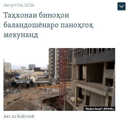
Август 06, 2026
Таҳхонаи биноҳои
баландошёнаро паноҳгоҳ
мекунанд
Акс аз бойгонӣ