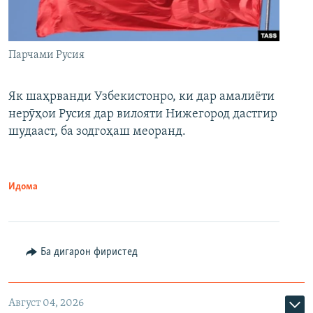
Парчами Русия
Як шаҳрванди Узбекистонро, ки дар амалиёти
нерӯҳои Русия дар вилояти Нижегород дастгир
шудааст, ба зодгоҳаш меоранд.
Идома
Ба дигарон фиристед
Август 04, 2026