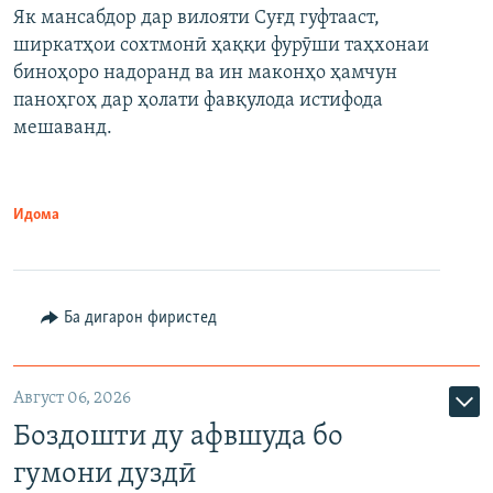
Як мансабдор дар вилояти Суғд гуфтааст,
ширкатҳои сохтмонӣ ҳаққи фурӯши таҳхонаи
биноҳоро надоранд ва ин маконҳо ҳамчун
паноҳгоҳ дар ҳолати фавқулода истифода
мешаванд.
Идома
Ба дигарон фиристед
Август 06, 2026
Боздошти ду афвшуда бо
гумони дуздӣ