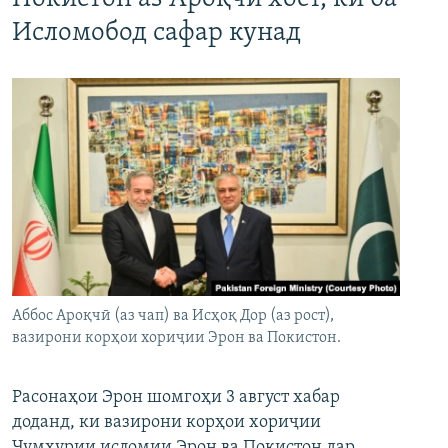
Исломобод сафар кунад
Аббос Ароқчӣ (аз чап) ва Исҳоқ Дор (аз рост),
вазирони корҳои хориҷии Эрон ва Покистон.
Расонаҳои Эрон шомгоҳи 3 август хабар
доданд, ки вазирони корҳои хориҷии
Ҷумҳурии исломии Эрон ва Покистон дар