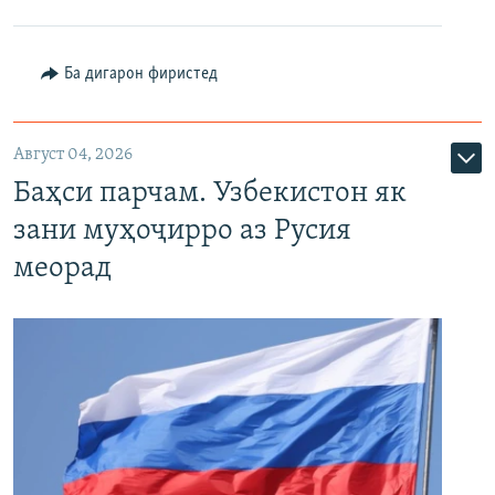
Ба дигарон фиристед
Август 04, 2026
Баҳси парчам. Узбекистон як
зани муҳоҷирро аз Русия
меорад