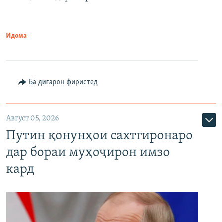
Идома
Ба дигарон фиристед
Август 05, 2026
Путин қонунҳои сахтгиронаро
дар бораи муҳоҷирон имзо
кард