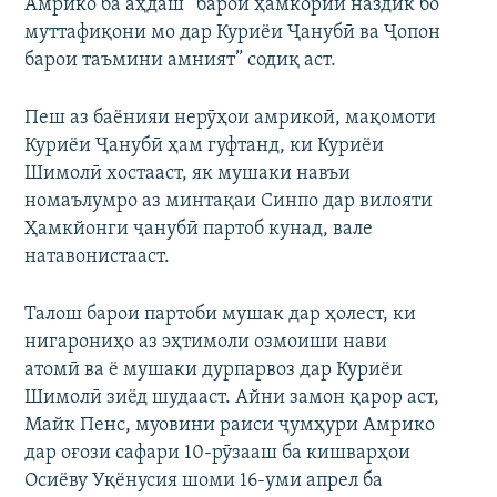
Амрико ба аҳдаш “барои ҳамкории наздик бо
муттафиқони мо дар Куриёи Ҷанубӣ ва Ҷопон
барои таъмини амният” содиқ аст.
Пеш аз баёнияи нерӯҳои амрикоӣ, мақомоти
Куриёи Ҷанубӣ ҳам гуфтанд, ки Куриёи
Шимолӣ хостааст, як мушаки навъи
номаълумро аз минтақаи Синпо дар вилояти
Ҳамкйонги ҷанубӣ партоб кунад, вале
натавонистааст.
Талош барои партоби мушак дар ҳолест, ки
нигарониҳо аз эҳтимоли озмоиши нави
атомӣ ва ё мушаки дурпарвоз дар Куриёи
Шимолӣ зиёд шудааст. Айни замон қарор аст,
Майк Пенс, муовини раиси ҷумҳури Амрико
дар оғози сафари 10-рӯзааш ба кишварҳои
Осиёву Уқёнусия шоми 16-уми апрел ба