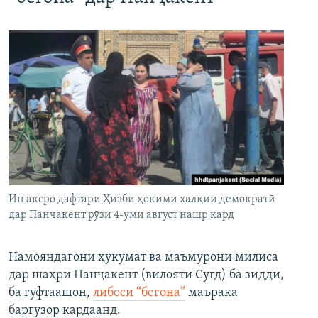
Ин аксро дафтари Ҳизби ҳокими халқии демократӣ
дар Панҷакент рӯзи 4-уми август нашр кард
Намояндагони ҳукумат ва маъмурони милиса
дар шаҳри Панҷакент (вилояти Суғд) ба зидди,
ба гуфтаашон,
либоси “бегона”
маърака
баргузор кардаанд.