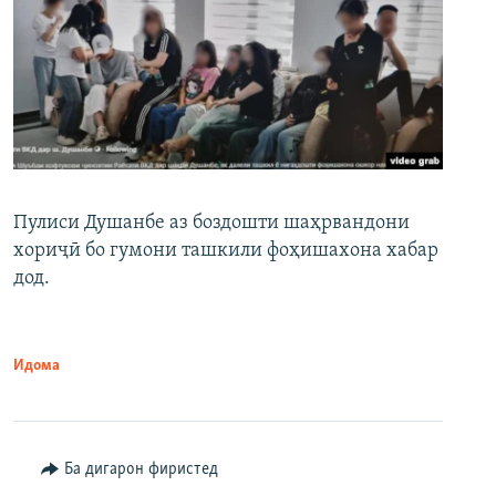
Пулиси Душанбе аз боздошти шаҳрвандони
хориҷӣ бо гумони ташкили фоҳишахона хабар
дод.
Идома
Ба дигарон фиристед