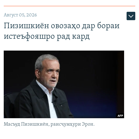
Август 05, 2026
Пизишкиён овозаҳо дар бораи
истеъфояшро рад кард
Масъуд Пизишкиён, раисҷумҳури Эрон.