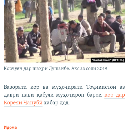
Корҷӯён дар шаҳри Душанбе. Акс аз соли 2019
Вазорати кор ва муҳоҷирати Тоҷикистон аз
даври нави қабули муҳоҷирон барои
кор дар
Кореяи Ҷанубӣ
хабар дод.
Идома