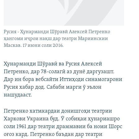
ГУЗОРИШҲОИ РАДИОӢ
Русский
ПАЙГИРӢ КУНЕД
Русия - Ҳунарманди Шӯравӣ Алексей Петренко
ҳангоми иҷрои нақш дар театри Мариинскии
Маскав. 17 июни соли 2016.
Ҳунарманди Шӯравӣ ва Русия Алексей
Ҳамаи сомонаҳои RFE/RL
Петренко, дар 78-солагӣ аз дунё даргузашт.
Дар ин бора вебсайти Иттиҳоди синамогарони
Русия хабар дод. Сабаби марги ӯ эълон
нашудааст.
Петренко хатмкардаи донишгоҳи театрии
Харкови Украина буд. Ӯ собиқаи ҳунариашро
соли 1961 дар театри драммавии ба номи Шорс
оғоз кард. Петренко баъдан дар театри