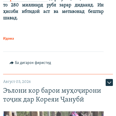
то 280 миллиард рубл зарар дидаанд. Ин
ҳисоби ибтидоӣ аст ва метавонад бештар
шавад.
Идома
Ба дигарон фиристед
Август 03, 2026
Эълони кор барои муҳоҷирони
тоҷик дар Кореяи Ҷанубӣ