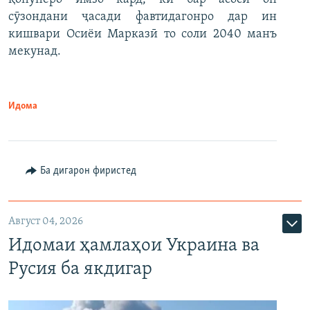
сӯзондани ҷасади фавтидагонро дар ин
кишвари Осиёи Марказӣ то соли 2040 манъ
мекунад.
Идома
Ба дигарон фиристед
Август 04, 2026
Идомаи ҳамлаҳои Украина ва
Русия ба якдигар