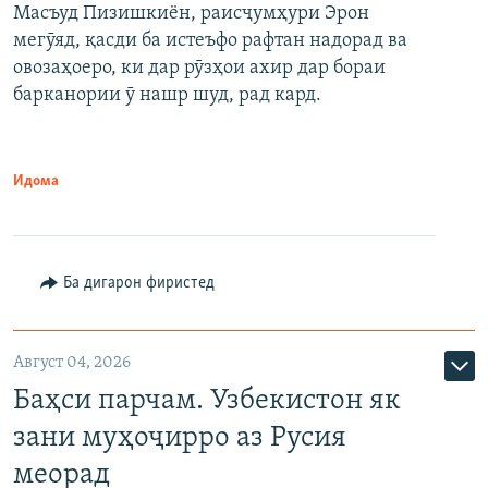
Масъуд Пизишкиён, раисҷумҳури Эрон
мегӯяд, қасди ба истеъфо рафтан надорад ва
овозаҳоеро, ки дар рӯзҳои ахир дар бораи
барканории ӯ нашр шуд, рад кард.
Идома
Ба дигарон фиристед
Август 04, 2026
Баҳси парчам. Узбекистон як
зани муҳоҷирро аз Русия
меорад