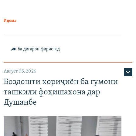
Идома
Ба дигарон фиристед
Август 05, 2026
Боздошти хориҷиён ба гумони
ташкили фоҳишахона дар
Душанбе