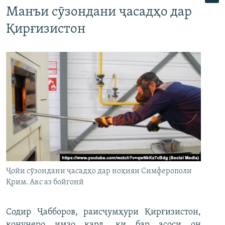
Манъи сӯзондани ҷасадҳо дар
Қирғизистон
Ҷойи сӯзондани ҷасадҳо дар ноҳияи Симферополи
Қрим. Акс аз бойгонӣ
Содир Ҷабборов, раисҷумҳури Қирғизистон,
қонунеро имзо кард, ки бар асоси он