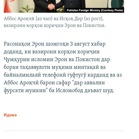
Аббос Ароқчӣ (аз чап) ва Исҳоқ Дор (аз рост),
вазирони корҳои хориҷии Эрон ва Покистон.
Расонаҳои Эрон шомгоҳи 3 август хабар
доданд, ки вазирони корҳои хориҷии
Ҷумҳурии исломии Эрон ва Покистон дар
бораи таҳаввулоти муҳими минтақаӣ ва
байналмилалӣ телефонӣ гуфтугӯ карданд ва аз
Аббос Ароқчӣ барои сафар "дар аввалин
фурсати мумкин" ба Исломобод даъват шуд.
Идома