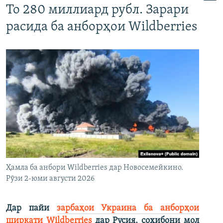
То 280 миллиард рубл. Зарари
расида ба анборҳои Wildberries
Ҳамла ба анбори Wildberries дар Новосемейкино.
Рӯзи 2-юми августи 2026
Дар пайи
зарбаҳои Украина ба анборҳои
ширкати Wildberries
дар Русия, соҳибони мол