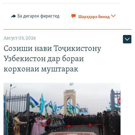
Ба дигарон фиристед
Шарҳҳоро бинед
Август 03, 2026
Созиши нави Тоҷикистону
Узбекистон дар бораи
корхонаи муштарак