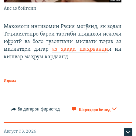
Акс аз бойгонӣ
Мақомоти интизомии Русия мегӯянд, як зодаи
Тоҷикистонро барои тарғиби ақидаҳои исломи
ифротӣ ва боло гузоштани миллати тоҷик аз
миллатҳои дигар
аз ҳаққи шаҳрванди
и ин
кишвар маҳрум кардаанд.
Идома
Ба дигарон фиристед
Шарҳҳоро бинед
Август 03, 2026