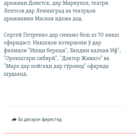
драммаи Донетск, дар Мариупол, театри
Лентсов дар Ленинград ва театрҳои
драммавии Маскав идома дод.
Сергей Петренко дар синамо беш аз 70 нақш
офаридаст. Нақшҳои хотирмони ӯ дар
филмҳои "Ишқи бераҳм", Бандии қалъаи Иф",
"Ороишгари сибирӣ", "Доктор Живаго" ва
"Маро дар пойгаҳи дар гӯронед" офарида
шудаанд.
Ба дигарон фиристед