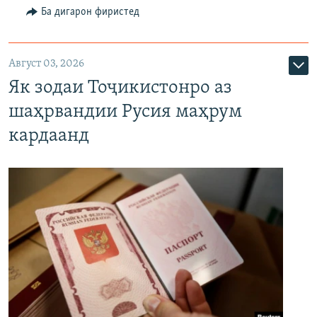
Ба дигарон фиристед
Август 03, 2026
Як зодаи Тоҷикистонро аз
шаҳрвандии Русия маҳрум
кардаанд