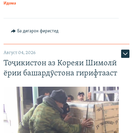
Идома
Ба дигарон фиристед
Август 04, 2026
Тоҷикистон аз Кореяи Шимолӣ
ёрии башардӯстона гирифтааст