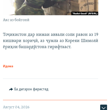
Акс аз бойгонӣ
Тоҷикистон дар нимаи аввали соли равон аз 19
кишвари хориҷӣ, аз ҷумла аз Кореяи Шимолӣ
ёриҳои башардӯстона гирифтааст.
Идома
Ба дигарон фиристед
Август 04, 2026