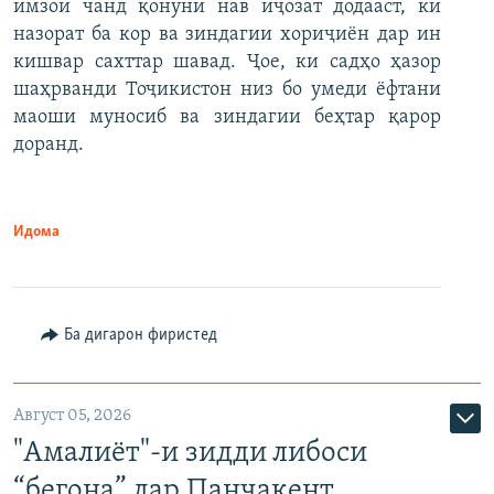
имзои чанд қонуни нав иҷозат додааст, ки
назорат ба кор ва зиндагии хориҷиён дар ин
кишвар сахттар шавад. Ҷое, ки садҳо ҳазор
шаҳрванди Тоҷикистон низ бо умеди ёфтани
маоши муносиб ва зиндагии беҳтар қарор
доранд.
Идома
Ба дигарон фиристед
Август 05, 2026
"Амалиёт"-и зидди либоси
“бегона” дар Панҷакент