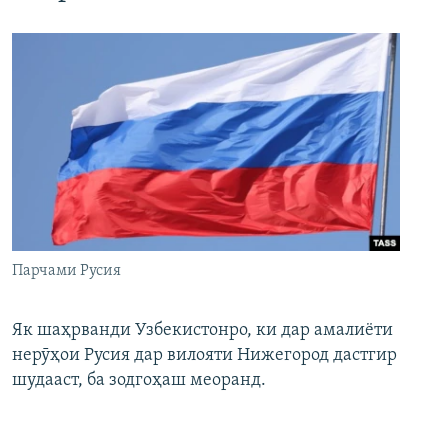
Парчами Русия
Як шаҳрванди Узбекистонро, ки дар амалиёти
нерӯҳои Русия дар вилояти Нижегород дастгир
шудааст, ба зодгоҳаш меоранд.