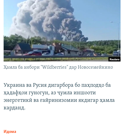
Ҳамла ба анбори "Wildberries" дар Новосемейкино
Украина ва Русия дигарбора бо паҳподҳо ба
ҳадафҳои гуногун, аз ҷумла иншооти
энергетикӣ ва ғайринизомии якдигар ҳамла
карданд.
Идома