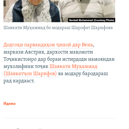
Шавкати Муҳаммад бо модараш Шарофат Шарифова
Додгоҳи парвандаҳои ҷиноӣ дар Вена
,
маркази Австрия, дархости мақомоти
Тоҷикистонро дар бораи истирдоди намояндаи
мухолифини тоҷик
Шавкати Муҳаммад
(Шавкатҷон Шарифов)
ва модару бародараш
рад кардааст.
Идома