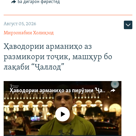
Ба дигарон фиристед
Август 05, 2026
Мирзонабии Холиқзод
Ҳаводории арманиҳо аз
размикори тоҷик, машҳур бо
лақаби “Ҷаллод”
Ҳаводории арманиҳо аз пирӯзии "Ҷаллод"-и тоҷик
Феълан кор намекунад