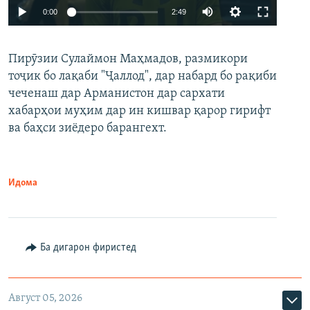
Auto
0:00
2:49
240p
Пирӯзии Сулаймон Маҳмадов, размикори
360p
тоҷик бо лақаби "Ҷаллод", дар набард бо рақиби
480p
Auto
240p
360p
480p
чеченаш дар Арманистон дар сархати
720p
хабарҳои муҳим дар ин кишвар қарор гирифт
720p
1080p
ва баҳси зиёдеро барангехт.
1080p
Идома
Ба дигарон фиристед
Август 05, 2026