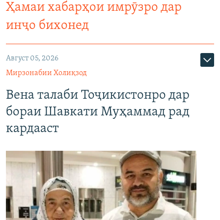
Ҳамаи хабарҳои имрӯзро дар
инҷо бихонед
Август 05, 2026
Мирзонабии Холиқзод
Вена талаби Тоҷикистонро дар
бораи Шавкати Муҳаммад рад
кардааст