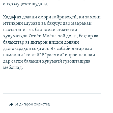
онҳо муҷозот шуданд.
Ҳадаф аз додани омори ғайривоқеӣ, ки замони
Иттиҳоди Шӯравӣ ва бахусус дар маъракаи
пахтачинӣ - як барномаи стратегии
ҳукуматҳои Осиёи Миёна ҷой дошт, беҳтар ва
баландтар аз дигарон нишон додани
дастовардҳои соҳа аст. Як сабаби дигар дар
намоиши "коғазӣ" ё "расмии" иҷрои нақшаи
дар сатҳи баланди ҳукуматӣ гузошташуда
мебошад.
Ба дигарон фиристед