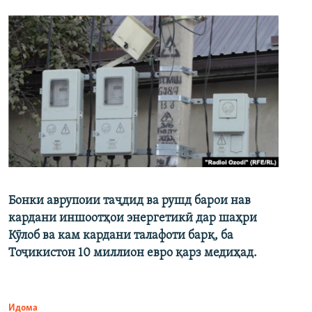
Бонки аврупоии таҷдид ва рушд барои нав
кардани иншоотҳои энергетикӣ дар шаҳри
Кӯлоб ва кам кардани талафоти барқ, ба
Тоҷикистон 10 миллион евро қарз медиҳад.
Идома