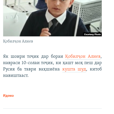
Қобилҷон Алиев
Як шоири тоҷик дар бораи
Қобилҷон Алиев
,
навраси 10-солаи тоҷик, ки ҳашт моҳ пеш дар
Русия ба таври ваҳшиёна
кушта шуд
, китоб
навиштааст.
Идома