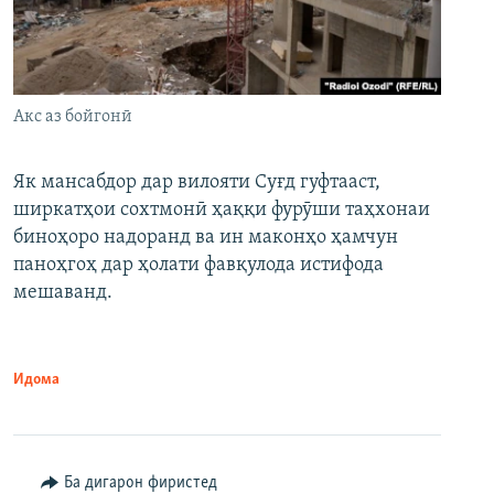
Акс аз бойгонӣ
Як мансабдор дар вилояти Суғд гуфтааст,
ширкатҳои сохтмонӣ ҳаққи фурӯши таҳхонаи
биноҳоро надоранд ва ин маконҳо ҳамчун
паноҳгоҳ дар ҳолати фавқулода истифода
мешаванд.
Идома
Ба дигарон фиристед