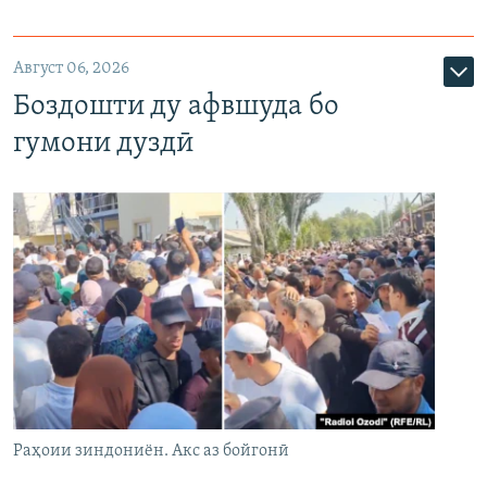
Август 06, 2026
Боздошти ду афвшуда бо
гумони дуздӣ
Раҳоии зиндониён. Акс аз бойгонӣ