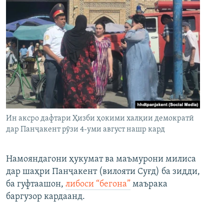
Ин аксро дафтари Ҳизби ҳокими халқии демократӣ
дар Панҷакент рӯзи 4-уми август нашр кард
Намояндагони ҳукумат ва маъмурони милиса
дар шаҳри Панҷакент (вилояти Суғд) ба зидди,
ба гуфтаашон,
либоси “бегона”
маърака
баргузор кардаанд.