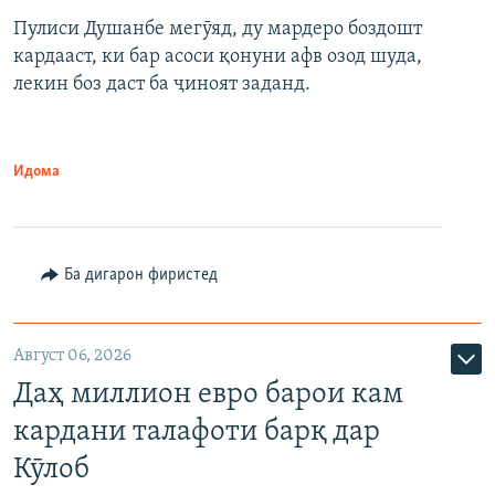
Пулиси Душанбе мегӯяд, ду мардеро боздошт
кардааст, ки бар асоси қонуни афв озод шуда,
лекин боз даст ба ҷиноят заданд.
Идома
Ба дигарон фиристед
Август 06, 2026
Даҳ миллион евро барои кам
кардани талафоти барқ дар
Кӯлоб