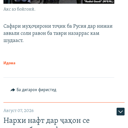
Акс аз бойгонӣ.
Сафари муҳоҷирони тоҷик ба Русия дар нимаи
аввали соли равон ба таври назаррас кам
шудааст.
Идома
Ба дигарон фиристед
Август 07, 2026
Нархи нафт дар ҷаҳон се