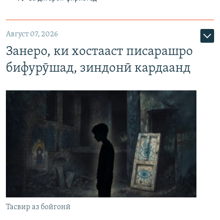
Август 07, 2026
Занеро, ки хостааст писарашро
бифурӯшад, зиндонӣ кардаанд
Тасвир аз бойгонӣ