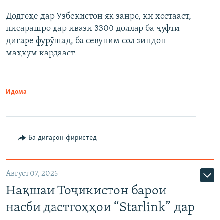
Додгоҳе дар Узбекистон як занро, ки хостааст,
писарашро дар ивази 3300 доллар ба ҷуфти
дигаре фурӯшад, ба севуним сол зиндон
маҳкум кардааст.
Идома
Ба дигарон фиристед
Август 07, 2026
Нақшаи Тоҷикистон барои
насби дастгоҳҳои “Starlink” дар