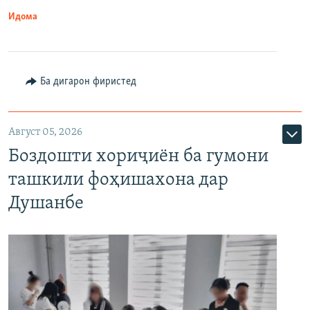
Идома
Ба дигарон фиристед
Август 05, 2026
Боздошти хориҷиён ба гумони
ташкили фоҳишахона дар
Душанбе