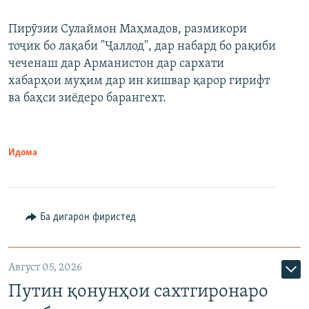
240p
Пирӯзии Сулаймон Маҳмадов, размикори
360p
тоҷик бо лақаби "Ҷаллод", дар набард бо рақиби
480p
Auto
240p
360p
480p
чеченаш дар Арманистон дар сархати
720p
хабарҳои муҳим дар ин кишвар қарор гирифт
720p
1080p
ва баҳси зиёдеро барангехт.
1080p
Идома
Ба дигарон фиристед
Август 05, 2026
Путин қонунҳои сахтгиронаро