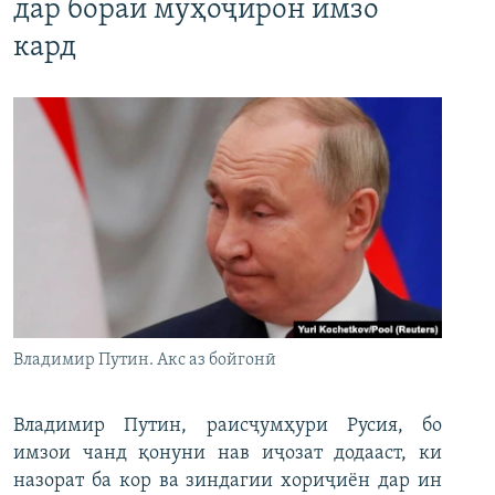
дар бораи муҳоҷирон имзо
кард
Владимир Путин. Акс аз бойгонӣ
Владимир Путин, раисҷумҳури Русия, бо
имзои чанд қонуни нав иҷозат додааст, ки
назорат ба кор ва зиндагии хориҷиён дар ин