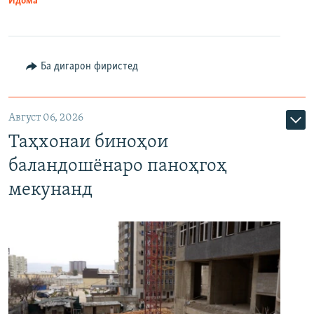
Идома
Ба дигарон фиристед
Август 06, 2026
Таҳхонаи биноҳои
баландошёнаро паноҳгоҳ
мекунанд