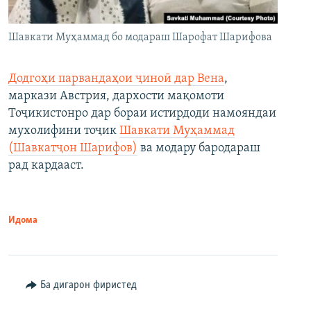
Шавкати Муҳаммад бо модараш Шарофат Шарифова
Додгоҳи парвандаҳои ҷиноӣ дар Вена
,
маркази Австрия, дархости мақомоти
Тоҷикистонро дар бораи истирдоди намояндаи
мухолифини тоҷик
Шавкати Муҳаммад
(Шавкатҷон Шарифов)
ва модару бародараш
рад кардааст.
Идома
Ба дигарон фиристед