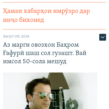
Ҳамаи хабарҳои имрӯзро дар
инҷо бихонед
Август 08, 2026
Аз марги овозхон Баҳром
Ғафурӣ шаш сол гузашт. Вай
имсол 50-сола мешуд