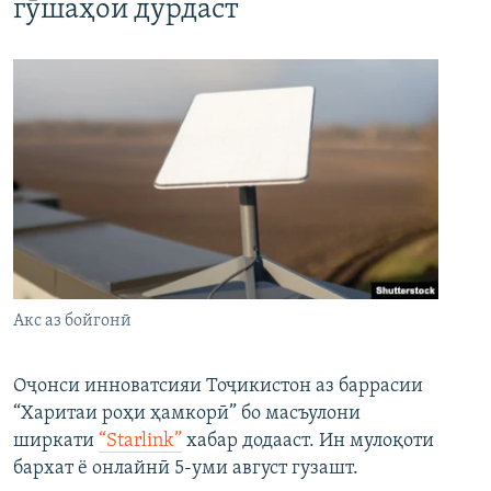
гӯшаҳои дурдаст
Акс аз бойгонӣ
Оҷонси инноватсияи Тоҷикистон аз баррасии
“Харитаи роҳи ҳамкорӣ” бо масъулони
ширкати
“Starlink”
хабар додааст. Ин мулоқоти
бархат ё онлайнӣ 5-уми август гузашт.