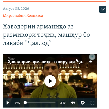
Август 05, 2026
Мирзонабии Холиқзод
Ҳаводории арманиҳо аз
размикори тоҷик, машҳур бо
лақаби “Ҷаллод”
Ҳаводории арманиҳо аз пирӯзии "Ҷаллод"-и тоҷик
Феълан кор намекунад
Auto
0:00
2:49