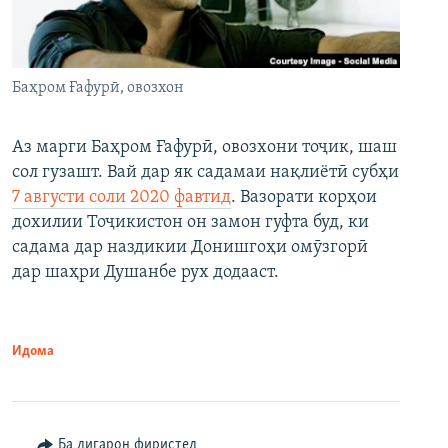
Баҳром Ғафурӣ, овозхон
Аз марги Баҳром Ғафурӣ, овозхони тоҷик, шаш
сол гузашт. Вай дар як садамаи нақлиётӣ субҳи
7 августи соли 2020 фавтид
. Вазорати корҳои
дохилии Тоҷикистон он замон гуфта буд, ки
садама дар наздикии Донишгоҳи омӯзгорӣ
дар шаҳри Душанбе рух додааст.
Идома
Ба дигарон фиристед