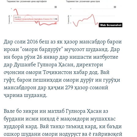
ГУЗОРИШҲОИ РАДИОӢ
Русский
ПАЙГИРӢ КУНЕД
Дар соли 2016 беш аз як ҳазор мансабдор барои
ироаи "омори бардурӯғ" муҷозот шудаанд. Дар
ин бора рӯзи 26 январ дар нишасти матбуотие
дар Душанбе Гулнора Ҳасан, директори
Ҳамаи сомонаҳои RFE/RL
оҷонсии омори Тоҷикистон хабар дод. Вай
гуфт, барои пешниҳоди омори дурӯғ ин гурӯҳи
мансабдорон дар ҳаҷми 279 ҳазор сомонӣ
ҷарима шудаанд.
Вале бо зикри ин матлаб Гулнора Ҳасан аз
бурдани исми ниҳод ё мақомдори мушаххас
худдорӣ кард. Вай танҳо таъкид кард, ки баъди
ошкор шудани омори нодуруст ва ё ғайривоқеӣ