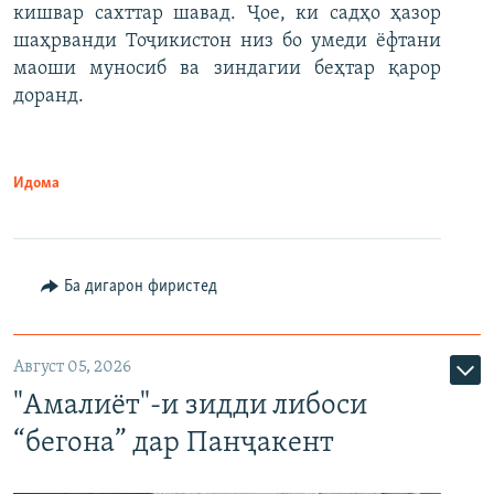
кишвар сахттар шавад. Ҷое, ки садҳо ҳазор
шаҳрванди Тоҷикистон низ бо умеди ёфтани
маоши муносиб ва зиндагии беҳтар қарор
доранд.
Идома
Ба дигарон фиристед
Август 05, 2026
"Амалиёт"-и зидди либоси
“бегона” дар Панҷакент