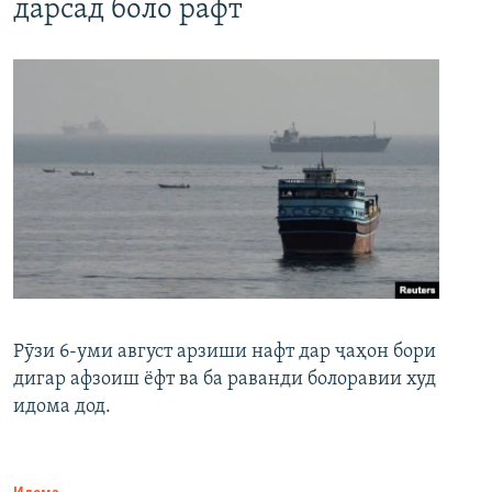
дарсад боло рафт
Рӯзи 6-уми август арзиши нафт дар ҷаҳон бори
дигар афзоиш ёфт ва ба раванди болоравии худ
идома дод.