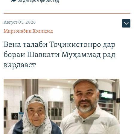
Ба дигарон фиристед
Август 05, 2026
Мирзонабии Холиқзод
Вена талаби Тоҷикистонро дар
бораи Шавкати Муҳаммад рад
кардааст