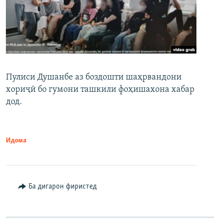
Пулиси Душанбе аз боздошти шаҳрвандони
хориҷӣ бо гумони ташкили фоҳишахона хабар
дод.
Идома
Ба дигарон фиристед