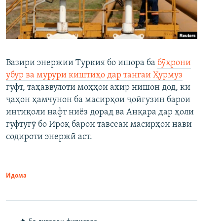
Вазири энержии Туркия бо ишора ба
бӯҳрони
убур ва мурури киштиҳо дар тангаи Ҳурмуз
гуфт, таҳаввулоти моҳҳои ахир нишон дод, ки
ҷаҳон ҳамчунон ба масирҳои ҷойгузин барои
интиқоли нафт ниёз дорад ва Анқара дар ҳоли
гуфтугӯ бо Ироқ барои тавсеаи масирҳои нави
содироти энержӣ аст.
Идома