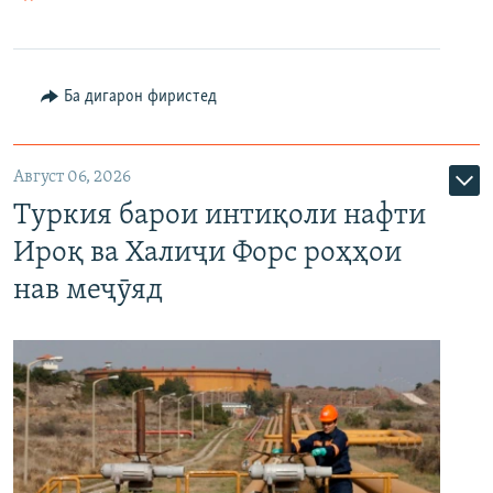
Ба дигарон фиристед
Август 06, 2026
Туркия барои интиқоли нафти
Ироқ ва Халиҷи Форс роҳҳои
нав меҷӯяд