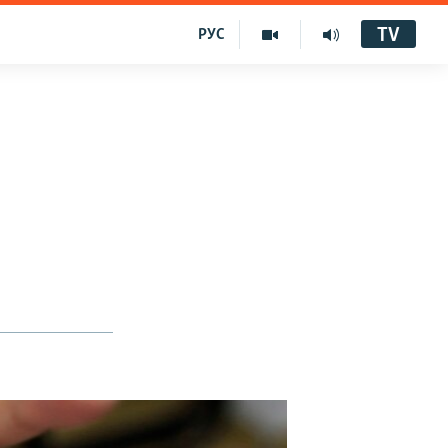
TV
РУС