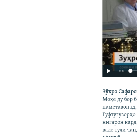
0:00
Зӯҳро Сафаро
Моҳе ду бор б
наметавонад,
Гуфтугузорҳо
нигарон кард
вале тӯли чан