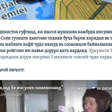
икистон гуфтанд, ки имсол мушкили камбуди инсули
 Соли гузашта ҳангоми таҳияи буҷа барои харидан ва
ин маблағи кофӣ ҷудо нашуд ва созмонҳои байналмил
аи ройгони ин навъи доруро қатъ карданд
. Ҳукумати 
харидани доруи инсулин 3 миллион сомонӣ ҷудо карда
еоӣ инҷост:
қанд бе инсулин намемонанд"
EMBED
БА ДИГА
адиои Озодӣ