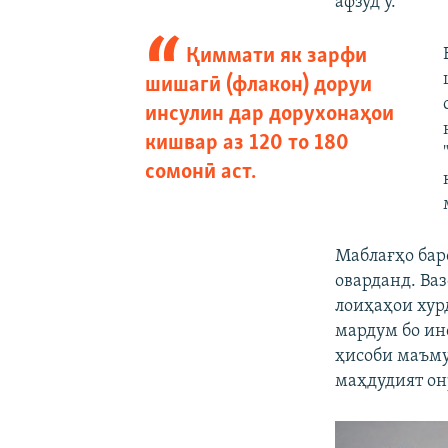
афзуд ӯ.
Қиммати як зарфи
шишагӣ (флакон) доруи
инсулин дар дорухонаҳои
кишвар аз 120 то 180
сомонӣ аст.
Маблағҳо бар
оварданд. Ва
лоиҳаҳои хур
мардум бо ин
ҳисоби маъму
маҳдудият он