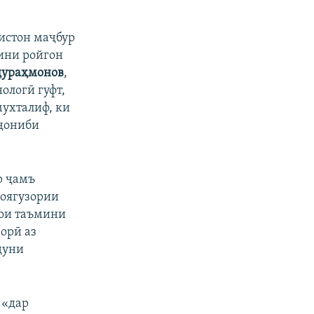
px
бар
истон маҷбур
лини ройгон
дураҳмонов
,
логӣ гуфт,
мухталиф, ки
 ҷониби
р ҷамъ
моягузории
рои таъмини
орӣ аз
дуни
 «дар