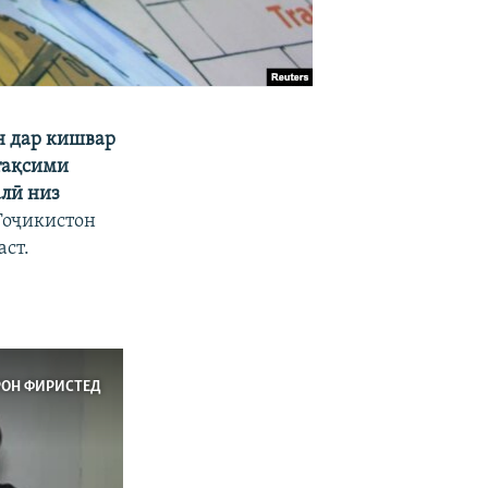
н дар кишвар
 тақсими
алӣ низ
Тоҷикистон
аст.
РОН ФИРИСТЕД