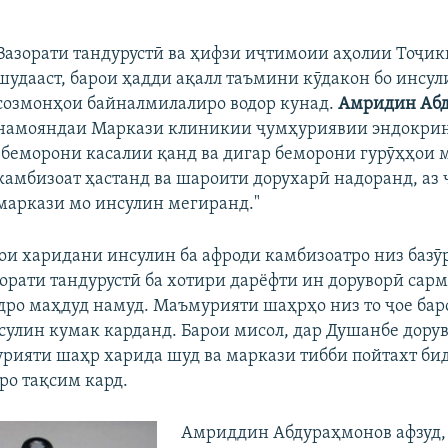
Вазорати тандурустӣ ва ҳифзи иҷтимоии аҳолии Тоҷик
шудааст, барои ҳадди ақалл таъмини кӯдакон бо инсу
созмонҳои байналмилалиро водор кунад.
Амридин Аб
намояндаи Маркази клиникии ҷумҳуриявии эндокрино
"беморони касалии қанд ва дигар беморони гурӯҳҳои 
камбизоат ҳастанд ва шароити дорухарӣ надоранд, аз
маркази мо инсулин мегиранд."
ои харидани инсулин ба афроди камбизоатро низ базӯ
зорати тандурустӣ ба хотири дарёфти ин доруворӣ сар
дро маҳдуд намуд. Маъмурияти шаҳрҳо низ то ҷое ба
сулин кумак карданд. Барои мисол, дар Душанбе дорув
рияти шаҳр харида шуд ва маркази тибби пойтахт би
ро тақсим кард.
Амриддин Абдураҳмонов афзуд,