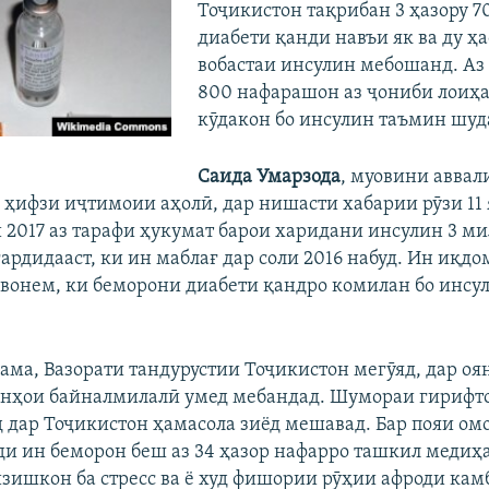
Тоҷикистон тақрибан 3 ҳазору 7
диабети қанди навъи як ва ду ҳа
вобастаи инсулин мебошанд. Аз
800 нафарашон аз ҷониби лоиҳа
кӯдакон бо инсулин таъмин шуд
Саида Умарзода
, муовини аввал
а ҳифзи иҷтимоии аҳолӣ, дар нишасти хабарии рӯзи 11 
ли 2017 аз тарафи ҳукумат барои харидани инсулин 3 м
ардидааст, ки ин маблағ дар соли 2016 набуд. Ин иқдом
авонем, ки беморони диабети қандро комилан бо инсу
ама, Вазорати тандурустии Тоҷикистон мегӯяд, дар оя
онҳои байналмилалӣ умед мебандад. Шумораи гирифт
 дар Тоҷикистон ҳамасола зиёд мешавад. Бар пояи ом
ди ин беморон беш аз 34 ҳазор нафарро ташкил медиҳ
зишкон ба стресс ва ё худ фишории рӯҳии афроди кам