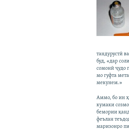
тандурустӣ в
буд, «дар со
сомонӣ ҷудо г
мо гуфта мет
мекунем.»
Аммо, бо ин ҳ
кумаки созм
бемории қанд
феълан теъдо
маризонро пи