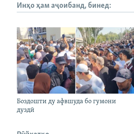
Инҳо ҳам аҷоибанд, бинед:
Боздошти ду афвшуда бо гумони
дуздӣ