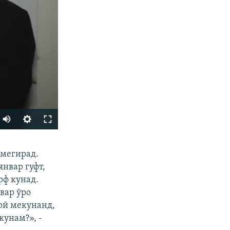
ФИРИСТЕД
 мегирад.
январ гуфт,
рф кунад.
вар ӯро
рӣ мекунанд,
кунам?», -