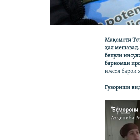
Мақомоти Тоҷ
ҳал мешавад.
бепули инсул
барномаи иро
имсол барои 
Гузориши вид
"Беморони 
Аз ҷониби
Р