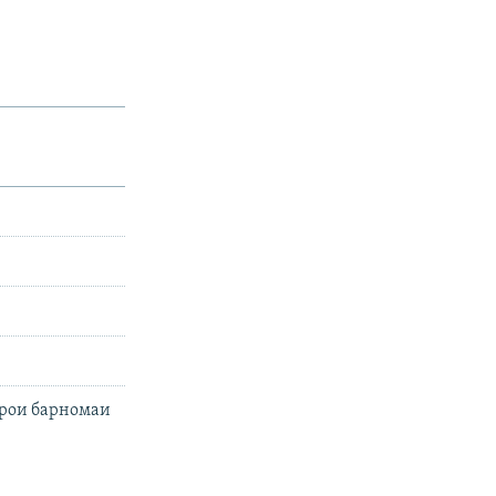
ҷрои барномаи