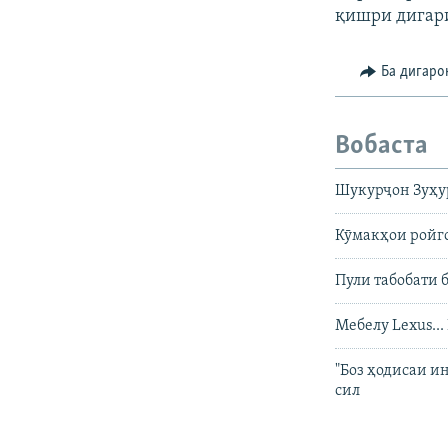
қишри дигар
Ба дигаро
Вобаста
Шукурҷон Зуҳур
Кӯмакҳои ройг
Пули табобати 
Мебелу Lexus..
"Боз ҳодисаи и
сил