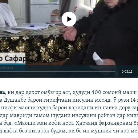
Феълан кор намекунад
0:03:11
EMBED
БА ДИГАРОН 
ва
, ки дар деҳот омӯзгор аст, ҳудуди 400 сомонӣ маош
а Душанбе барои гирифтани инсулин меояд. Ӯ рӯзи 14 
 нисфи маоши худро барои харидани ин навъи дору са
 дар мавриди тамом шудани инсулини ройгон дар киш
а буд. «Маоши ман кофӣ нест. Ҳарчанд фарзандонам ё
д ҳафта боз нигарон будам, ки бо ин мушкил чӣ кор ме