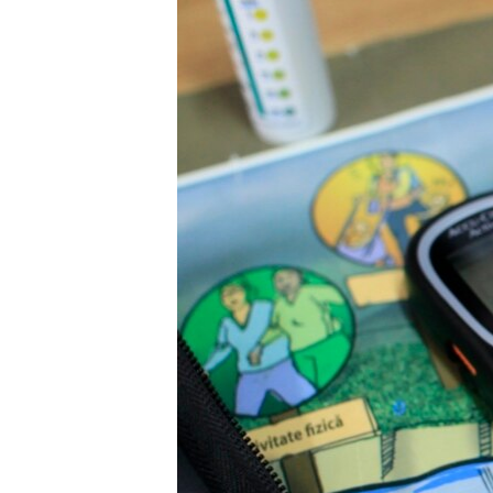
ГУЗОРИШҲОИ РАДИОӢ