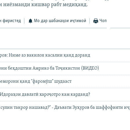
и ниёзманди кишвар рабт медиҳанд.
н фиристед
Мо дар шабакаҳои иҷтимоӣ
Чоп
ов: Ниме аз вакилон касалии қанд доранд
они беҳдоштии Амрико ба Тоҷикистон (ВИДЕО)
беморони қанд "фаромӯш" шудааст
. Идораҳои давлатӣ хароҷотро кам карданд?
нсулин такрор нашавад?" - Даъвати Зуҳуров ба шаффофияти и