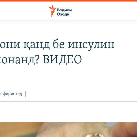
они қанд бе инсулин
онанд? ВИДЕО
н фиристед