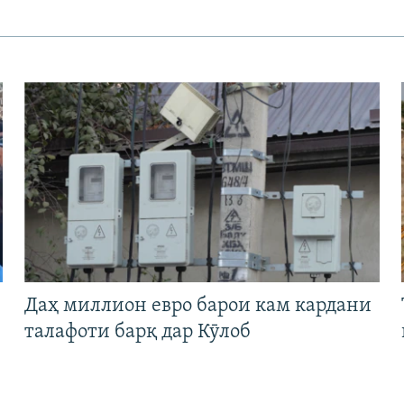
Даҳ миллион евро барои кам кардани
талафоти барқ дар Кӯлоб