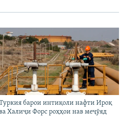
Туркия барои интиқоли нафти Ироқ
ва Халиҷи Форс роҳҳои нав меҷӯяд