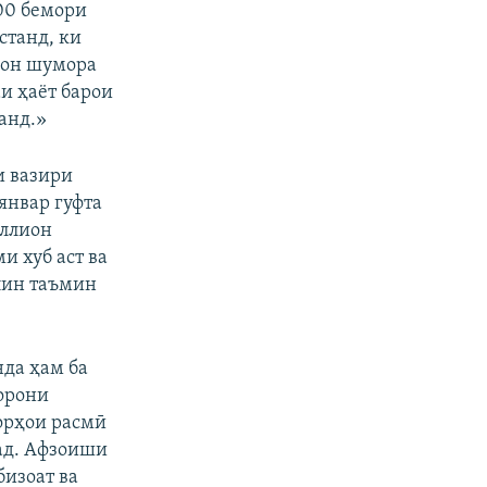
00 бемори
станд, ки
 он шумора
и ҳаёт барои
анд.»
и вазири
январ гуфта
иллион
и хуб аст ва
лин таъмин
нда ҳам ба
орони
орҳои расмӣ
ад. Афзоиши
бизоат ва