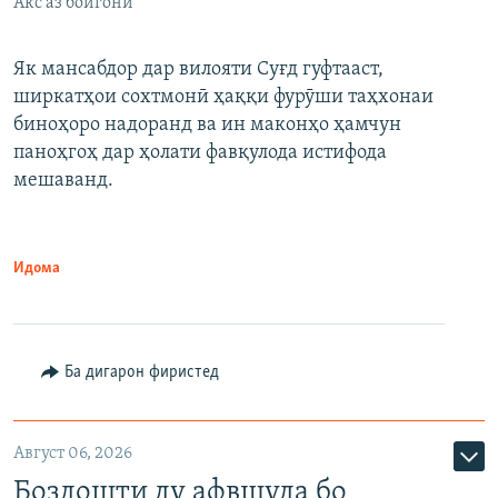
Акс аз бойгонӣ
Як мансабдор дар вилояти Суғд гуфтааст,
ширкатҳои сохтмонӣ ҳаққи фурӯши таҳхонаи
биноҳоро надоранд ва ин маконҳо ҳамчун
паноҳгоҳ дар ҳолати фавқулода истифода
мешаванд.
Идома
Ба дигарон фиристед
Август 06, 2026
Боздошти ду афвшуда бо