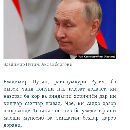
Владимир Путин. Акс аз бойгонӣ
Владимир Путин, раисҷумҳури Русия, бо
имзои чанд қонуни нав иҷозат додааст, ки
назорат ба кор ва зиндагии хориҷиён дар ин
кишвар сахттар шавад. Ҷое, ки садҳо ҳазор
шаҳрванди Тоҷикистон низ бо умеди ёфтани
маоши муносиб ва зиндагии беҳтар қарор
доранд.