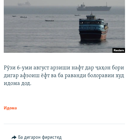
Рӯзи 6-уми август арзиши нафт дар ҷаҳон бори
дигар афзоиш ёфт ва ба раванди болоравии худ
идома дод.
Идома
Ба дигарон фиристед