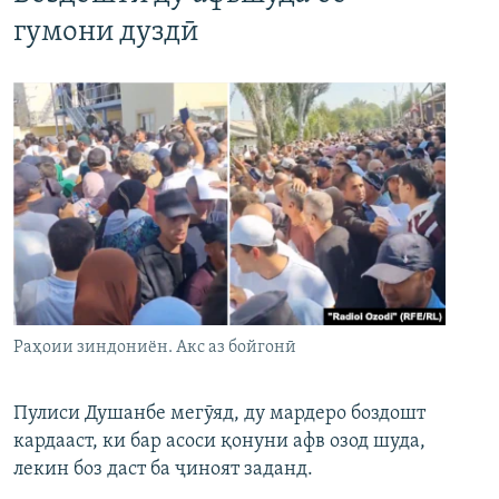
гумони дуздӣ
Раҳоии зиндониён. Акс аз бойгонӣ
Пулиси Душанбе мегӯяд, ду мардеро боздошт
кардааст, ки бар асоси қонуни афв озод шуда,
лекин боз даст ба ҷиноят заданд.