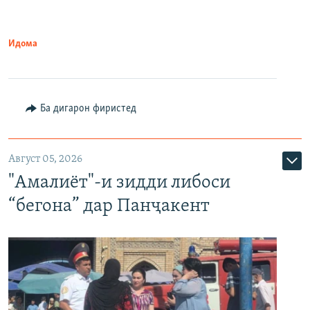
Идома
Ба дигарон фиристед
Август 05, 2026
"Амалиёт"-и зидди либоси
“бегона” дар Панҷакент