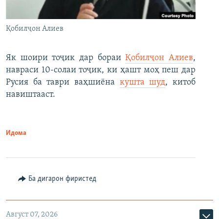
Қобилҷон Алиев
Як шоири тоҷик дар бораи
Қобилҷон Алиев
,
навраси 10-солаи тоҷик, ки ҳашт моҳ пеш дар
Русия ба таври ваҳшиёна
кушта шуд
, китоб
навиштааст.
Идома
Ба дигарон фиристед
Август 07, 2026