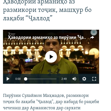
Ҳаводории арманиҳо аз
размикори тоҷик, машҳур бо
лақаби “Ҷаллод”
Ҳаводории арманиҳо аз пирӯзии "Ҷаллод"-и тоҷик
Феълан кор намекунад
Auto
0:00
2:49
240p
Пирӯзии Сулаймон Маҳмадов, размикори
360p
тоҷик бо лақаби "Ҷаллод", дар набард бо рақиби
480p
Auto
240p
360p
480p
чеченаш дар Арманистон дар сархати