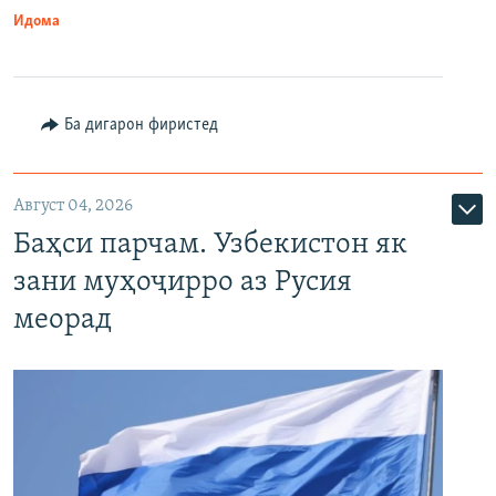
Идома
Ба дигарон фиристед
Август 04, 2026
Баҳси парчам. Узбекистон як
зани муҳоҷирро аз Русия
меорад