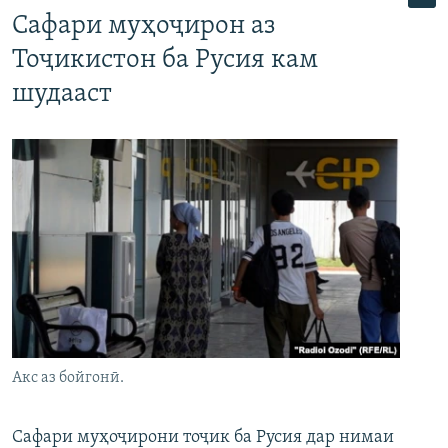
Сафари муҳоҷирон аз
Тоҷикистон ба Русия кам
шудааст
Акс аз бойгонӣ.
Сафари муҳоҷирони тоҷик ба Русия дар нимаи