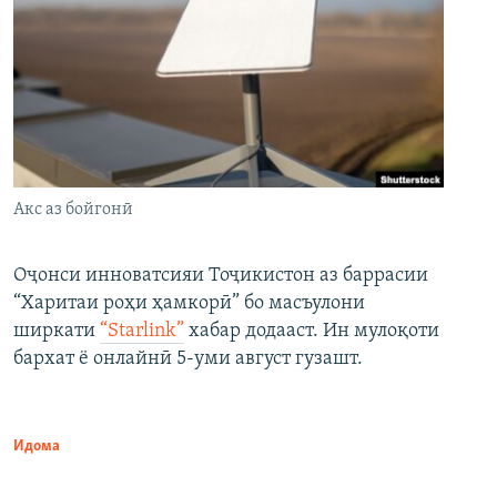
Акс аз бойгонӣ
Оҷонси инноватсияи Тоҷикистон аз баррасии
“Харитаи роҳи ҳамкорӣ” бо масъулони
ширкати
“Starlink”
хабар додааст. Ин мулоқоти
бархат ё онлайнӣ 5-уми август гузашт.
Идома