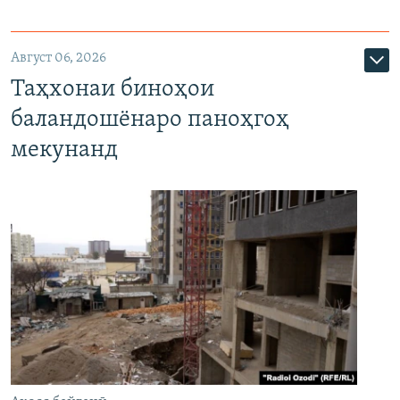
Август 06, 2026
Таҳхонаи биноҳои
баландошёнаро паноҳгоҳ
мекунанд