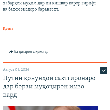
720p
хабарҳои муҳим дар ин кишвар қарор гирифт
720p
1080p
ва баҳси зиёдеро барангехт.
1080p
Идома
Ба дигарон фиристед
Август 05, 2026
Путин қонунҳои сахтгиронаро
дар бораи муҳоҷирон имзо
кард