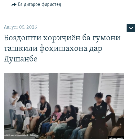
Ба дигарон фиристед
Август 05, 2026
Боздошти хориҷиён ба гумони
ташкили фоҳишахона дар
Душанбе