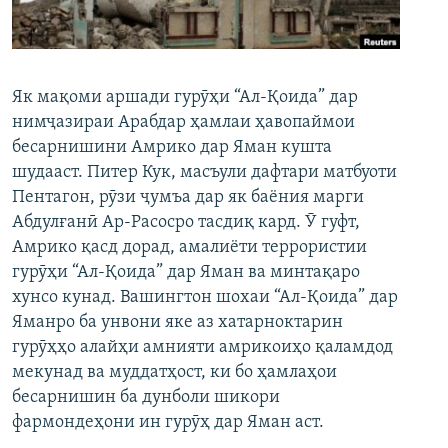
ГУЗОРИШҲОИ РАДИОӢ
Русский
ПАЙГИРӢ КУНЕД
Як мақоми аршади гурӯҳи “Ал-Қоида” дар
нимҷазираи Арабдар ҳамлаи ҳавопаймои
бесарнишини Амрико дар Яман кушта
шудааст. Питер Кук, масъули дафтари матбуоти
Пентагон, рӯзи ҷумъа дар як баёния марги
Абдулғанӣ Ар-Расосро тасдиқ кард. Ӯ гуфт,
Ҳамаи сомонаҳои RFE/RL
Амрико қасд дорад, амалиёти террористии
гурӯҳи “Ал-Қоида” дар Яман ва минтақаро
хунсо кунад. Вашингтон шохаи “Ал-Қоида” дар
Яманро ба унвони яке аз хатарноктарин
гурӯҳҳо алайҳи амнияти амрикоиҳо қаламдод
мекунад ва муддатҳост, ки бо ҳамлаҳои
бесарнишин ба дунболи шикори
фармондеҳони ин гурӯҳ дар Яман аст.