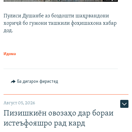
Пулиси Душанбе аз боздошти шаҳрвандони
хориҷӣ бо гумони ташкили фоҳишахона хабар
дод.
Идома
Ба дигарон фиристед
Август 05, 2026
Пизишкиён овозаҳо дар бораи
истеъфояшро рад кард