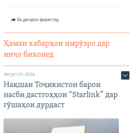
Ба дигарон фиристед
Ҳамаи хабарҳои имрӯзро дар
инҷо бихонед
Август 07, 2026
Нақшаи Тоҷикистон барои
насби дастгоҳҳои “Starlink” дар
гӯшаҳои дурдаст