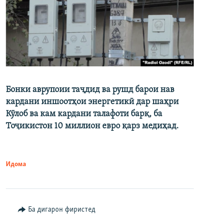
Бонки аврупоии таҷдид ва рушд барои нав
кардани иншоотҳои энергетикӣ дар шаҳри
Кӯлоб ва кам кардани талафоти барқ, ба
Тоҷикистон 10 миллион евро қарз медиҳад.
Идома
Ба дигарон фиристед