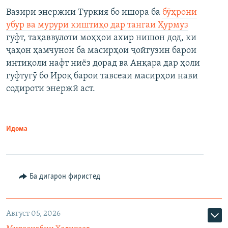
Вазири энержии Туркия бо ишора ба
бӯҳрони
убур ва мурури киштиҳо дар тангаи Ҳурмуз
гуфт, таҳаввулоти моҳҳои ахир нишон дод, ки
ҷаҳон ҳамчунон ба масирҳои ҷойгузин барои
интиқоли нафт ниёз дорад ва Анқара дар ҳоли
гуфтугӯ бо Ироқ барои тавсеаи масирҳои нави
содироти энержӣ аст.
Идома
Ба дигарон фиристед
Август 05, 2026