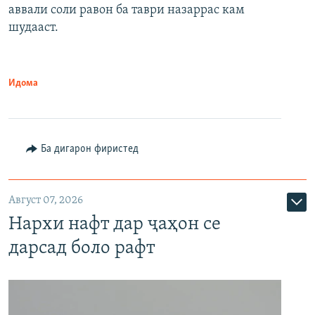
аввали соли равон ба таври назаррас кам
шудааст.
Идома
Ба дигарон фиристед
Август 07, 2026
Нархи нафт дар ҷаҳон се
дарсад боло рафт