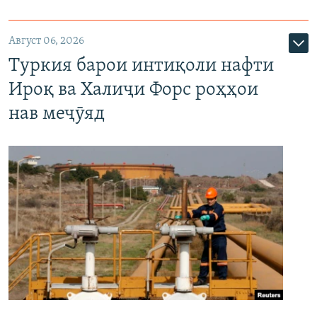
Август 06, 2026
Туркия барои интиқоли нафти
Ироқ ва Халиҷи Форс роҳҳои
нав меҷӯяд