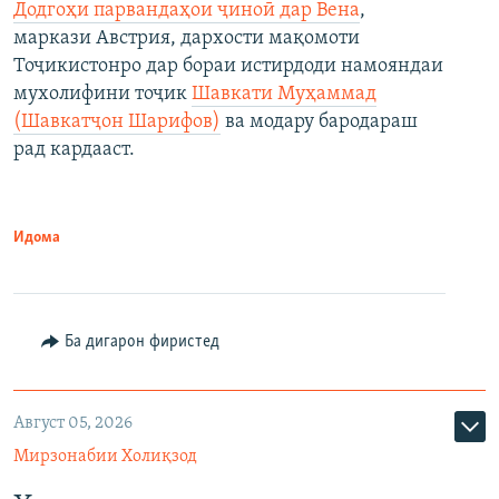
Додгоҳи парвандаҳои ҷиноӣ дар Вена
,
маркази Австрия, дархости мақомоти
Тоҷикистонро дар бораи истирдоди намояндаи
мухолифини тоҷик
Шавкати Муҳаммад
(Шавкатҷон Шарифов)
ва модару бародараш
рад кардааст.
Идома
Ба дигарон фиристед
Август 05, 2026
Мирзонабии Холиқзод