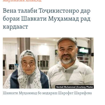
Мирзонабии Холиқзод
Вена талаби Тоҷикистонро дар
бораи Шавкати Муҳаммад рад
кардааст
Шавкати Муҳаммад бо модараш Шарофат Шарифова