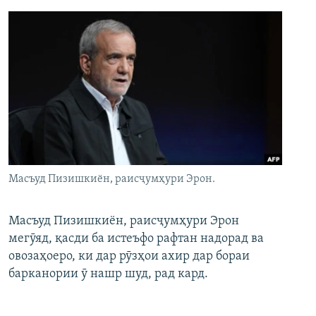
Масъуд Пизишкиён, раисҷумҳури Эрон.
Масъуд Пизишкиён, раисҷумҳури Эрон
мегӯяд, қасди ба истеъфо рафтан надорад ва
овозаҳоеро, ки дар рӯзҳои ахир дар бораи
барканории ӯ нашр шуд, рад кард.