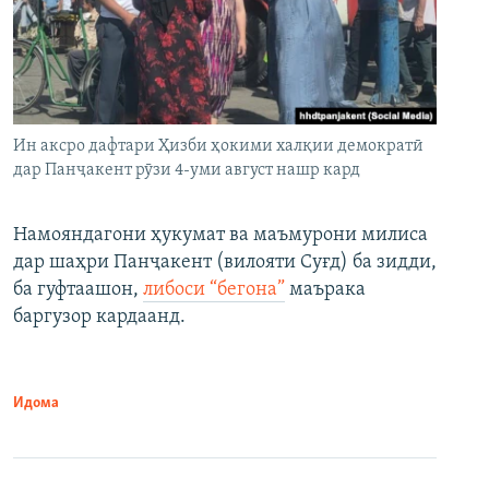
Ин аксро дафтари Ҳизби ҳокими халқии демократӣ
дар Панҷакент рӯзи 4-уми август нашр кард
Намояндагони ҳукумат ва маъмурони милиса
дар шаҳри Панҷакент (вилояти Суғд) ба зидди,
ба гуфтаашон,
либоси “бегона”
маърака
баргузор кардаанд.
Идома