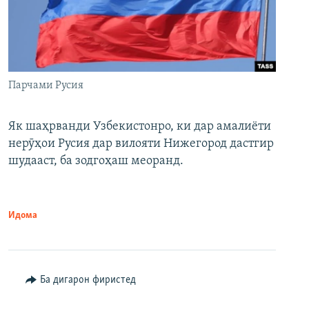
Парчами Русия
Як шаҳрванди Узбекистонро, ки дар амалиёти
нерӯҳои Русия дар вилояти Нижегород дастгир
шудааст, ба зодгоҳаш меоранд.
Идома
Ба дигарон фиристед