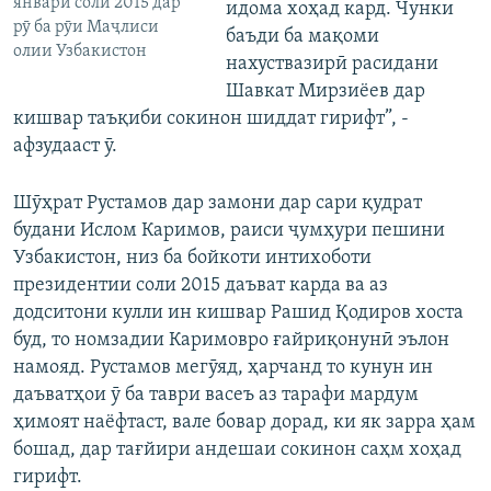
январи соли 2015 дар
идома хоҳад кард. Чунки
рӯ ба рӯи Маҷлиси
баъди ба мақоми
олии Узбакистон
нахуствазирӣ расидани
Шавкат Мирзиёев дар
кишвар таъқиби сокинон шиддат гирифт”, -
афзудааст ӯ.
Шӯҳрат Рустамов дар замони дар сари қудрат
будани Ислом Каримов, раиси ҷумҳури пешини
Узбакистон, низ ба бойкоти интихоботи
президентии соли 2015 даъват карда ва аз
додситони кулли ин кишвар Рашид Қодиров хоста
буд, то номзадии Каримовро ғайриқонунӣ эълон
намояд. Рустамов мегӯяд, ҳарчанд то кунун ин
даъватҳои ӯ ба таври васеъ аз тарафи мардум
ҳимоят наёфтаст, вале бовар дорад, ки як зарра ҳам
бошад, дар тағйири андешаи сокинон саҳм хоҳад
гирифт.