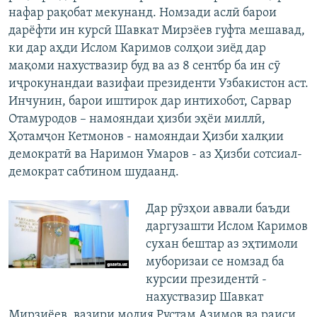
нафар рақобат мекунанд. Номзади аслӣ барои
дарёфти ин курсӣ Шавкат Мирзёев гуфта мешавад,
ки дар аҳди Ислом Каримов солҳои зиёд дар
мақоми нахуствазир буд ва аз 8 сентбр ба ин сӯ
иҷрокунандаи вазифаи президенти Узбакистон аст.
Инчунин, барои иштирок дар интихобот, Сарвар
Отамуродов – намояндаи ҳизби эҳёи миллӣ,
Ҳотамҷон Кетмонов - намояндаи Ҳизби халқии
демократӣ ва Наримон Умаров - аз Ҳизби сотсиал-
демократ сабтином шудаанд.
Дар рӯзҳои аввали баъди
даргузашти Ислом Каримов
сухан бештар аз эҳтимоли
муборизаи се номзад ба
курсии президентӣ -
нахуствазир Шавкат
Мирзиёев, вазири молия Рустам Азимов ва раиси