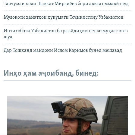
Тарҷумаи ҳоли Шавкат Мирзиёев бори аввал оммавӣ шуд
Мулоқоти ҳайатҳои ҳукумати Тоҷикистону Узбакистон
Интихоботи Узбакистон бо раъйдиҳии пешазмуҳлат оғоз
шуд
Дар Тошканд майдони Ислом Каримов бунёд мешавад
Инҳо ҳам аҷоибанд, бинед: