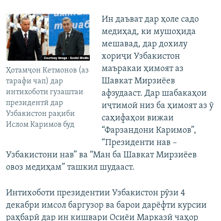
Ин даъват дар ҳоле садо
медиҳад, ки мушоҳида
мешавад, дар дохилу
хориҷи Узбакистон
маъракаи ҳимоят аз
Ҳотамҷон Кетмонов (аз
Шавкат Мирзиёев
тарафи чап) дар
интихоботи гузаштаи
афзудааст. Дар шабакаҳои
президентӣ дар
иҷтимоӣ низ ба ҳимоят аз ӯ
Узбакистон рақиби
саҳифаҳои вижаи
Ислом Каримов буд
“Фарзандони Каримов”,
“Президенти нав –
Узбакистони нав” ва “Ман ба Шавкат Мирзиёев
овоз медиҳам” ташкил шудааст.
Интихоботи президентии Узбакистон рӯзи 4
декабри имсол баргузор ва барои дарёфти курсии
раҳбарӣ дар ин кишвари Осиёи Марказӣ чаҳор