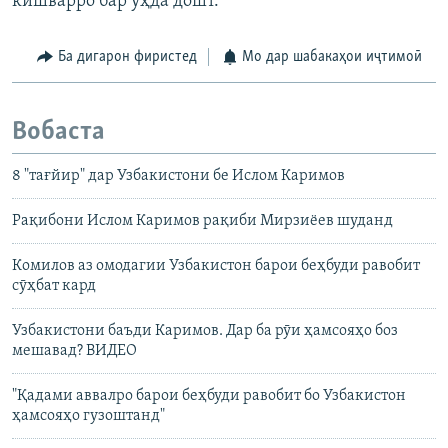
кишварро бар ӯҳда дошт.
Ба дигарон фиристед
Мо дар шабакаҳои иҷтимоӣ
Вобаста
8 "тағйир" дар Узбакистони бе Ислом Каримов
Рақибони Ислом Каримов рақиби Мирзиёев шуданд
Комилов аз омодагии Узбакистон барои беҳбуди равобит
сӯҳбат кард
Узбакистони баъди Каримов. Дар ба рӯи ҳамсояҳо боз
мешавад? ВИДЕО
"Қадами аввалро барои беҳбуди равобит бо Узбакистон
ҳамсояҳо гузоштанд"