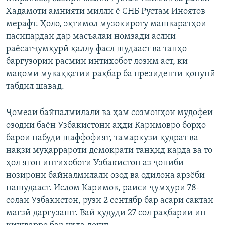
Хадамоти амнияти миллӣ ё СНБ Рустам Иноятов
мерафт. Ҳоло, эҳтимол музокироту машваратҳои
пасипардаӣ дар масъалаи номзади аслии
раёсатҷумҳурӣ ҳаллу фасл шудааст ва танҳо
баргузории расмии интихобот лозим аст, ки
мақоми муваққатии раҳбар ба президенти қонунӣ
табдил шавад.
Ҷомеаи байналмилалӣ ва ҳам созмонҳои мудофеи
озодии баён Узбакистони аҳди Каримовро борҳо
барои набуди шаффофият, тамаркузи қудрат ва
нақзи муқаррароти демократӣ танқид карда ва то
ҳол ягон интихоботи Узбакистон аз ҷониби
нозирони байналмилалӣ озод ва одилона арзёбӣ
нашудааст. Ислом Каримов, раиси ҷумҳури 78-
солаи Узбакистон, рӯзи 2 сентябр бар асари сактаи
мағзӣ даргузашт. Вай ҳудуди 27 сол раҳбарии ин