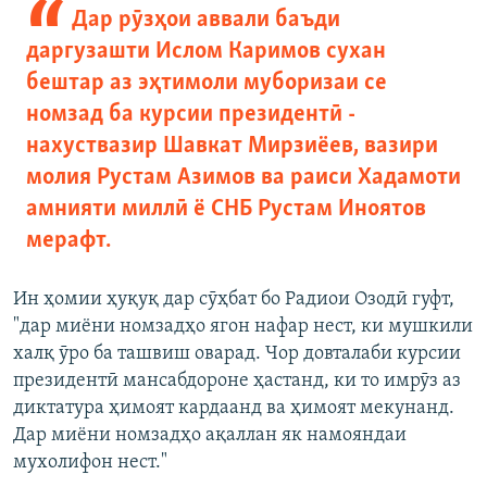
Дар рӯзҳои аввали баъди
даргузашти Ислом Каримов сухан
бештар аз эҳтимоли муборизаи се
номзад ба курсии президентӣ -
нахуствазир Шавкат Мирзиёев, вазири
молия Рустам Азимов ва раиси Хадамоти
амнияти миллӣ ё СНБ Рустам Иноятов
мерафт.
Ин ҳомии ҳуқуқ дар сӯҳбат бо Радиои Озодӣ гуфт,
"дар миёни номзадҳо ягон нафар нест, ки мушкили
халқ ӯро ба ташвиш оварад. Чор довталаби курсии
президентӣ мансабдороне ҳастанд, ки то имрӯз аз
диктатура ҳимоят кардаанд ва ҳимоят мекунанд.
Дар миёни номзадҳо ақаллан як намояндаи
мухолифон нест."