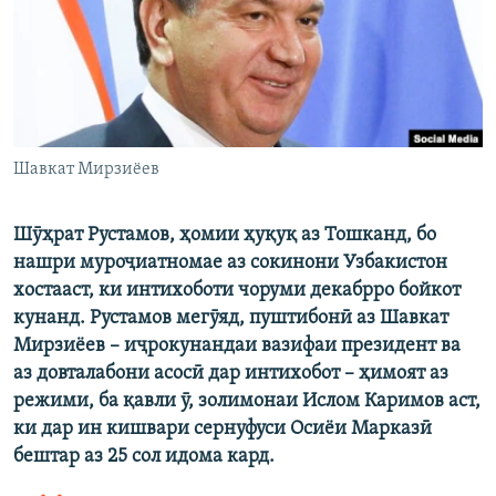
ГУЗОРИШҲОИ РАДИОӢ
Русский
ПАЙГИРӢ КУНЕД
Шавкат Мирзиёев
Шӯҳрат Рустамов, ҳомии ҳуқуқ аз Тошканд, бо
Ҳамаи сомонаҳои RFE/RL
нашри муроҷиатномае аз сокинони Узбакистон
хостааст, ки интихоботи чоруми декабрро бойкот
кунанд. Рустамов мегӯяд, пуштибонӣ аз Шавкат
Мирзиёев – иҷрокунандаи вазифаи президент ва
аз довталабони асосӣ дар интихобот – ҳимоят аз
режими, ба қавли ӯ, золимонаи Ислом Каримов аст,
ки дар ин кишвари сернуфуси Осиёи Марказӣ
бештар аз 25 сол идома кард.