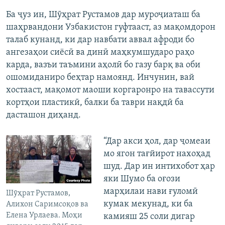
Ба ҷуз ин, Шӯҳрат Рустамов дар муроҷиаташ ба
шаҳрвандони Узбакистон гуфтааст, аз мақомдорон
талаб кунанд, ки дар навбати аввал афроди бо
ангезаҳои сиёсӣ ва динӣ маҳкумшударо раҳо
карда, вазъи таъмини аҳолӣ бо газу барқ ва оби
ошомиданиро беҳтар намоянд. Инчунин, вай
хостааст, мақомот маоши коргаронро на тавассути
кортҳои пластикӣ, балки ба таври нақдӣ ба
дасташон диҳанд.
“Дар акси ҳол, дар ҷомеаи
мо ягон тағйирот нахоҳад
шуд. Дар ин интихобот ҳар
яки Шумо ба оғози
марҳилаи нави ғуломӣ
Шӯҳрат Рустамов,
кумак мекунад, ки ба
Алихон Саримсоқов ва
Елена Урлаева. Моҳи
камияш 25 соли дигар