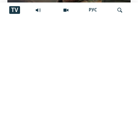
TV
РУС
"Аз ин ҷо бӯйи ҷасад меояд… Онҳоро
Ҷустуҷӯ
бояд аз ин дӯзах берун кашем"
Занеро, ки хостааст писарашро