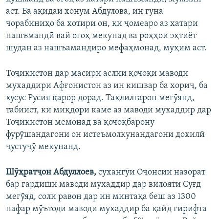
аст. Ба ақидаи хонум Абдулова, ин гуна
чорабиниҳо ба хотири он, ки ҷомеаро аз хатари
нашъмандӣ вай огоҳ мекунад ва роҳҳои эҳтиёт
шудан аз нашъамандиро мефаҳмонад, муҳим аст.
Тоҷикистон дар масири аслии қочоқи маводи
мухаддири Афғонистон аз ин кишвар ба хориҷ, ба
хусус Русия қарор дорад. Таҳлилгарон мегӯянд,
табиист, ки миқдори каме аз маводи мухаддир дар
Тоҷикистон мемонад ва қочоқбарону
фурӯшандагони он истеъмолкунандагони дохилӣ
ҷустуҷӯ мекунанд.
Шӯҳратҷон Абдуллоев,
сухангӯи Оҷонсии назорат
бар гардиши маводи мухаддир дар вилояти Суғд
мегӯяд, соли равон дар ин минтақа беш аз 1300
нафар мӯътоди маводи мухаддир ба қайд гирифта