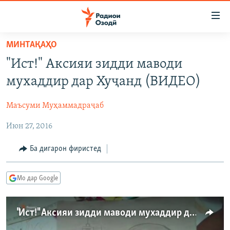
Пайвандҳои
дастрасӣ
Ҷаҳиш
МИНТАҚАҲО
ба
ГӮШАҲО
"Ист!" Аксияи зидди маводи
мояи
ГАПИ ОЗОД
СИЁСАТ
аслӣ
мухаддир дар Хуҷанд (ВИДЕО)
РӮЗГОРИ МУҲОҶИР
Ҷаҳиш
ИҚТИСОД
ба
Маъсуми Муҳаммадраҷаб
САЛОМ, ХОҲАР
ҶОМЕА
феҳристи
Июн 27, 2016
ТАҲҚИҚОТ
ҚАЗИЯИ "КРОКУС"
аслӣ
Ҷаҳиш
ҶАНГ ДАР УКРАИНА
ОСИЁИ МАРКАЗӢ
Ба дигарон фиристед
ба
НАЗАРИ МАРДУМ
ФАРҲАНГ
ҷустор
Мо дар Google
ЧАНДРАСОНАӢ
МЕҲМОНИ ОЗОДӢ
БЛОГИСТОН
РӮЙХАТҲО
ВАРЗИШ
ОЗОДӢ ОНЛАЙН
ВИДЕО
"Ист!" Аксияи зидди маводи мухаддир дар Хуҷанд (ВИДЕО)
КИТОБҲОИ ОЗОДӢ
НИГОРИСТОН