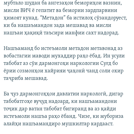
мубтало шудан ба ангезаҳои бемориҳои вазнин,
мисли ВИЧ ё гепатит ва бемории зардпарвини
ҳимоят кунад. “Метадон” ба истилоҳ сӯзандоруест,
ки ба нашаъмандон зада мешавад ва мисли
нашъаи ҳақиқӣ таъсири манфии сахт надорад.
Нашъаманд бо истеъмоли метадон метавонад аз
вобастагии маводи мухаддир раҳо ёбад. Ин усули
табобат аз сӯи дармонгоҳи наркологии Суғд бо
ёрии созмонҳои хайрияи ҷаҳонӣ чанд соли охир
таҷриба мешавад.
Ба ҷуз дармонгоҳҳои давлатии наркологӣ, дигар
табобатгоҳе вуҷуд надоард, ки нашъамандони
тоҷик дар ватан табобат бигиранд ва аз қайди
истеъмоли нашъа раҳо ёбанд. Чизе, ки мубориза
алайҳи нашъамандиро мушкилтар кардааст.