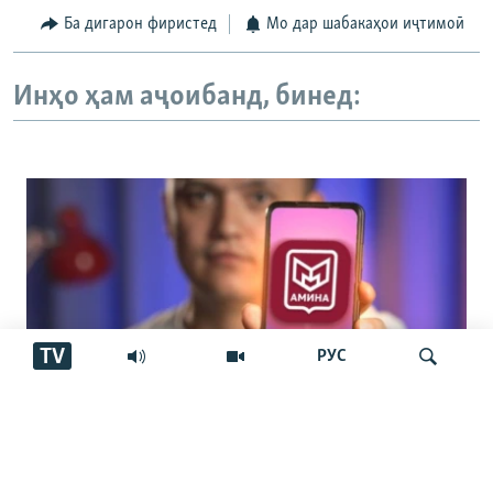
Ба дигарон фиристед
Мо дар шабакаҳои иҷтимоӣ
Инҳо ҳам аҷоибанд, бинед:
TV
РУС
Истифода аз барномаи "Амина" барои
Ҷустуҷӯ
муҳоҷирон ҳатмӣ шуд