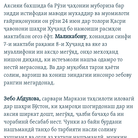
Аксияи бахшида ба Рӯзи ҷаҳонии мубориза бар
зидди истифодаи маводи мухаддир ва муомилоти
ғайриқонунии он рӯзи 24 июн дар толори Қасри
ҷавонони шаҳри Хуҷанд бо намоиши расмҳои
мактабхон оғоз ёфт.
Маликабону
, хонандаи синфи
7-и мактаби рақами 8-и Хуҷанд ва яке аз
муаллифони ин аксҳо мегӯяд, онҳо мехоҳанд
нишон диҳанд, ки истеъмоли нашъа одамро то
нестӣ мерасонад. Ва дар муқобил тарзи ҳаёти
солим, варзиш ва хониш зиндагии инсонро зебову
рангин мегардонад.
Зебо Абдулова,
сарвари Маркази таҳсилоти иловагӣ
дар шаҳри Бӯстон, ки ҳамроҳи шогирдонаш дар ин
аксия ширкат дошт, мегӯяд, ҷалби бачаҳо ба ин
чорабинӣ бесабаб нест. Чунки аз байн бурдани
нашъмандӣ танҳо бо тарбияти насли солиму
ҳушманд ва огоҳ аз хатари нашъмандӣ, мумкин