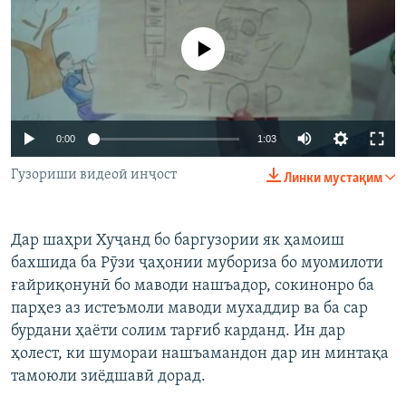
ГУЗОРИШҲОИ РАДИОӢ
Русский
Феълан кор намекунад
ПАЙГИРӢ КУНЕД
0:00
1:03
Гузориши видеоӣ инҷост
Линки мустақим
Ҳамаи сомонаҳои RFE/RL
Дар шаҳри Хуҷанд бо баргузории як ҳамоиш
бахшида ба Рӯзи ҷаҳонии мубориза бо муомилоти
ғайриқонунӣ бо маводи нашъадор, сокинонро ба
парҳез аз истеъмоли маводи мухаддир ва ба сар
бурдани ҳаёти солим тарғиб карданд. Ин дар
ҳолест, ки шумораи нашъамандон дар ин минтақа
тамоюли зиёдшавӣ дорад.