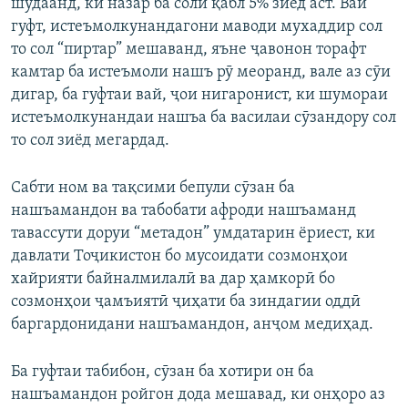
шудаанд, ки назар ба соли қабл 5% зиёд аст. Вай
гуфт, истеъмолкунандагони маводи мухаддир сол
то сол “пиртар” мешаванд, яъне ҷавонон торафт
камтар ба истеъмоли нашъ рӯ меоранд, вале аз сӯи
дигар, ба гуфтаи вай, ҷои нигаронист, ки шумораи
истеъмолкунандаи нашъа ба василаи сӯзандору сол
то сол зиёд мегардад.
Сабти ном ва тақсими бепули сӯзан ба
нашъамандон ва табобати афроди нашъаманд
тавассути доруи “метадон” умдатарин ёриест, ки
давлати Тоҷикистон бо мусоидати созмонҳои
хайрияти байналмилалӣ ва дар ҳамкорӣ бо
созмонҳои ҷамъиятӣ ҷиҳати ба зиндагии оддӣ
баргардонидани нашъамандон, анҷом медиҳад.
Ба гуфтаи табибон, сӯзан ба хотири он ба
нашъамандон ройгон дода мешавад, ки онҳоро аз