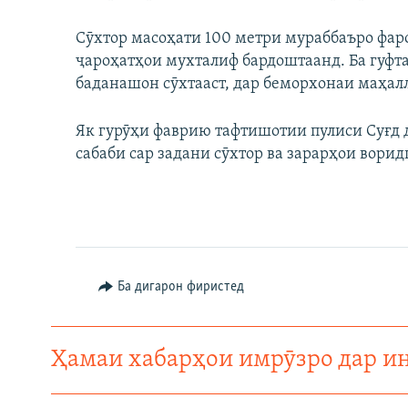
ГУЗОРИШҲОИ РАДИОӢ
Сӯхтор масоҳати 100 метри мураббаъро фар
ҷароҳатҳои мухталиф бардоштаанд. Ба гуфтаи
баданашон сӯхтааст, дар беморхонаи маҳал
Як гурӯҳи фаврию тафтишотии пулиси Суғд 
сабаби сар задани сӯхтор ва зарарҳои ворид
Ба дигарон фиристед
Ҳамаи хабарҳои имрӯзро дар и