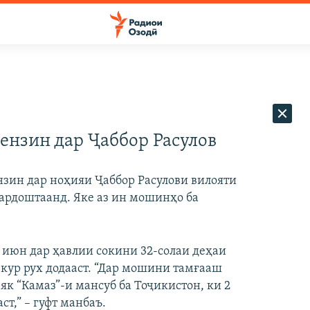
ензин дар Ҷаббор Расулов
зин дар ноҳияи Ҷаббор Расулови вилояти
бардоштаанд. Яке аз ин мошинҳо ба
0 июн дар ҳавлии сокини 32-солаи деҳаи
ур рух додааст. “Дар мошини тамғааш
як “Камаз”-и мансуб ба Тоҷикистон, ки 2
ст,” – гуфт манбаъ.