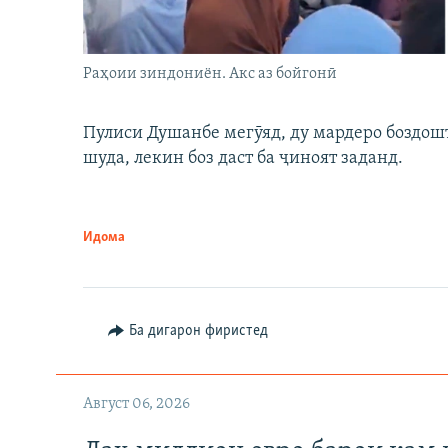
Раҳоии зиндониён. Акс аз бойгонӣ
Пулиси Душанбе мегӯяд, ду мардеро боздошт 
шуда, лекин боз даст ба ҷиноят заданд.
Идома
Ба дигарон фиристед
Август 06, 2026