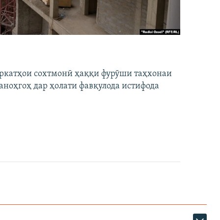
ширкатҳои сохтмонӣ ҳаққи фурӯши таҳхонаи
аноҳгоҳ дар ҳолати фавқулода истифода