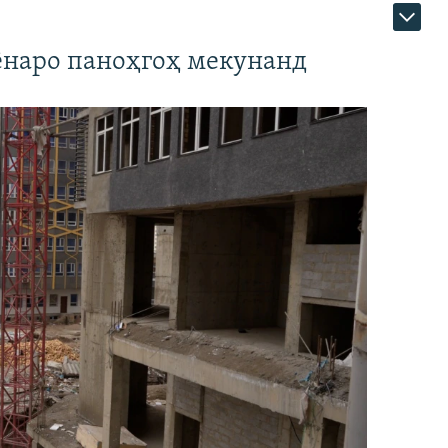
наро паноҳгоҳ мекунанд