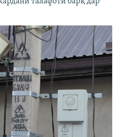
кардани талафоти барқ дар