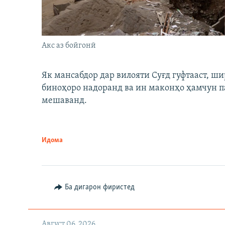
Акс аз бойгонӣ
Як мансабдор дар вилояти Суғд гуфтааст, 
биноҳоро надоранд ва ин маконҳо ҳамчун п
мешаванд.
Идома
Ба дигарон фиристед
Август 06, 2026