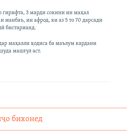
о гирифта, 3 марди сокини ин маҳал
 манбаъ, ин афрод, ки аз 5 то 70 дарсади
лӣ бистарианд.
дар маҳалли ҳодиса ба маълум кардани
шуда машғул аст.
нҷо бихонед