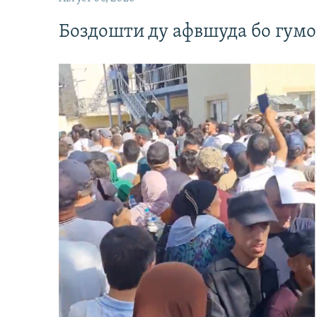
Боздошти ду афвшуда бо гумо