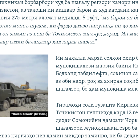
техникаи борбарбори худ ба шағалу регзори канори ин
зистон, аз талоши ин кишвар барои аз худ кардани к
вии 275-метрӣ аломат медиҳад. Ӯ гуфт, "
мо барои он б
онҳо монеъ шудем, ки фардо даъво накунанд он ҷо ҳа
и он замин аз пеш ба Тоҷикистон тааллуқ дорад. Ин ма
 дар сатҳи баландтар ҳал карда шавад
."
Ин маҳалли марзӣ солҳои охир б
муноқишахези марзии байни И
Бодканд табдил ёфта, сокинон с
аз оби наҳр, роҳ ва ахиран соҳи
шағалзор, бо ҳам муноқиша мек
Тирамоҳи соли гузашта Қирғизи
Тоҷикистон пешниҳод кард 12 г
деҳаи Сомониёни ҷамоати Чоркӯ
шағалзори муноқишаангезро ба
 иваз қирғизҳо низ ҳамин миқдор заминро, ки ба деҳа