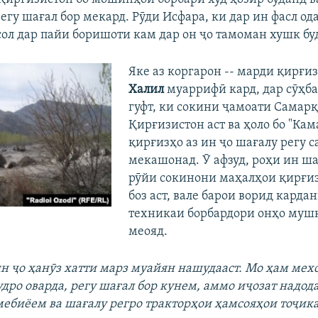
гу шағал бор мекард. Рӯди Исфара, ки дар ин фасл од
ол дар пайи боришоти кам дар он ҷо тамоман хушк бу
Яке аз коргарон -- марди қирғиз
Халил
муаррифӣ кард, дар сӯҳба
гуфт, ки сокини ҷамоати Самар
Қирғизистон аст ва ҳоло бо "Кам
қирғизҳо аз ин ҷо шағалу регу с
мекашонад. Ӯ афзуд, роҳи ин ша
рӯйи сокинони маҳалҳои қирғ
боз аст, вале барои ворид карда
техникаи борбардори онҳо муш
меояд.
ин ҷо ҳанӯз хатти марз муайян нашудааст. Мо ҳам мех
дро оварда, регу шағал бор кунем, аммо иҷозат надода
ебиёем ва шағалу регро тракторҳои ҳамсояҳои тоҷик