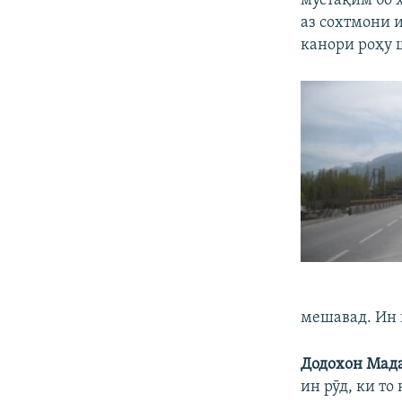
мустақим бо 
аз сохтмони 
канори роҳу 
мешавад. Ин 
Додохон Мад
ин рӯд, ки т