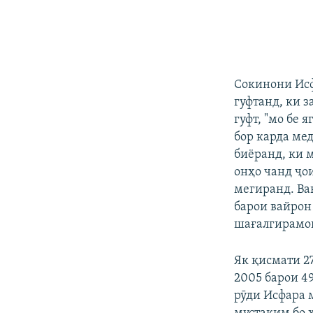
Сокинони Исф
гуфтанд, ки з
гуфт, "мо бе
бор карда мед
биёранд, ки 
онҳо чанд ҷои
мегиранд. Ва
барои вайрон
шағалгирамон
Як қисмати 2
2005 барои 49
рӯди Исфара 