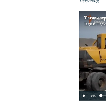
мекунанд."
Таҳияи
Ради
0:00