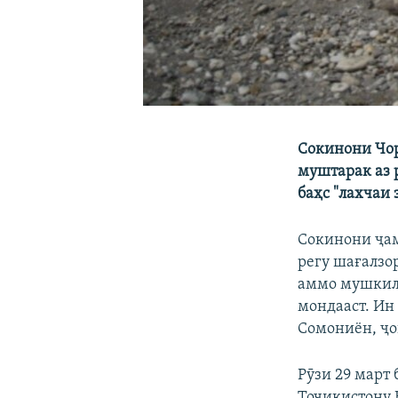
Сокинони Чор
муштарак аз 
баҳс "лахчаи
Сокинони ҷам
регу шағалзо
аммо мушкили
мондааст. Ин
Сомониён, ҷо
Рӯзи 29 март 
Тоҷикистону 