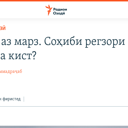
ЗӢ
 аз марз. Соҳиби регзори
а кист?
ммадраҷаб
н фиристед