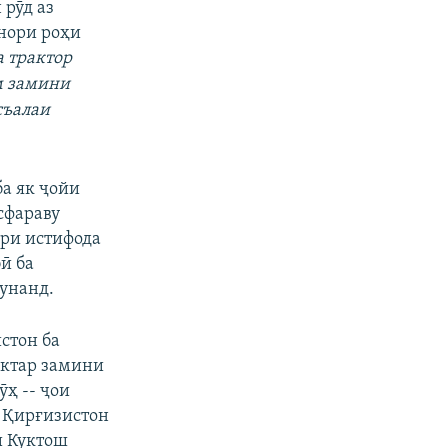
 рӯд аз
анори роҳи
а трактор
м замини
съалаи
а як ҷойи
сфараву
ари истифода
бӣ ба
унанд.
стон ба
ектар замини
ҳ -- ҷои
 Қирғизистон
и Куктош