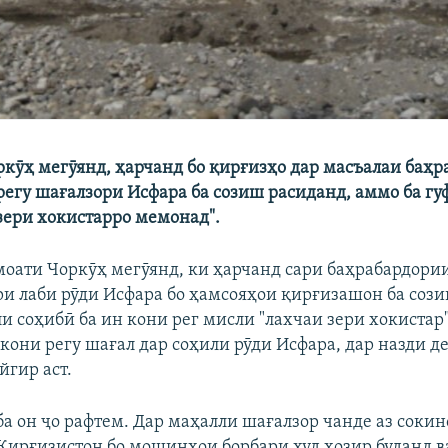
кӯҳ мегӯянд, ҳарчанд бо қирғизҳо дар масъалаи баҳ
регу шағалзори Исфара ба созиш расиданд, аммо ба гу
 зери хокистарро мемонад".
оати Чоркӯҳ мегӯянд, ки ҳарчанд сари баҳрабардори
ри лаби рӯди Исфара бо ҳамсояҳои қирғизашон ба соз
 соҳибӣ ба ин кони рег мисли "лахчаи зери хокистар
 кони регу шағал дар соҳили рӯди Исфара, дар назди д
йгир аст.
ба он ҷо рафтем. Дар маҳалли шағалзор чанде аз соки
Қирғизистон бо мошинҳои борбари худ ҳозир буданд ва