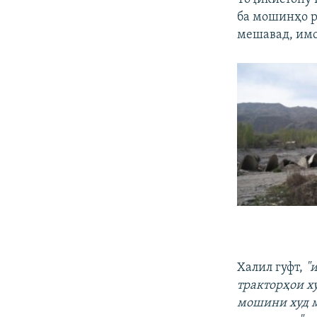
ба мошинҳо ре
мешавад, имс
Халил гуфт,
"
тракторҳои ху
мошини худ м