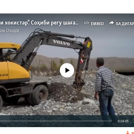
"Лахчаи зери хокистар". Соҳиби регу шағалзори Исфара кист?
EMBED
БА ДИГА
ои Озодӣ
Феълан кор намекунад
0:04:05