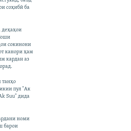
мегӯянд, баъд
ои соҳибӣ ба
 деҳаҳои
Тоши
ҳои сокинони
от канори ҳам
им кардан аз
орад.
 танҳо
икии пул "Ак
 Ak Suu" дида
кардани номи
ш барои