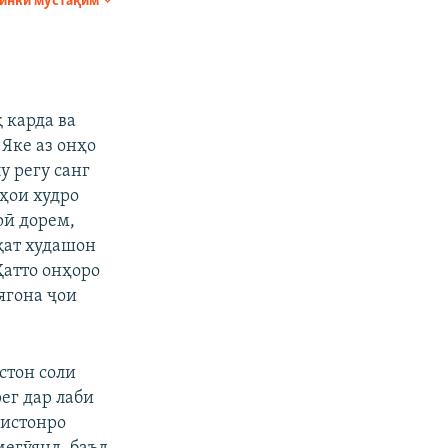
инки мустақим
ФИРИСТЕД
 карда ва
 Яке аз онҳо
у регу санг
рҳои худро
px
бар
рӣ дорем,
ақат худашон
Ҳатто онҳоро
ягона ҷои
стон соли
рег дар лаби
зистонро