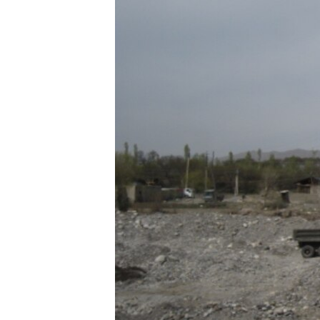
ГУЗОРИШҲОИ РАДИОӢ