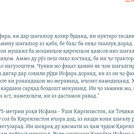
Л
EMBED
БА ДИГАРОН 
ара, ки дар шағалзор ҳозир буданд, ин нуктаро тасдиқ
амину шағалзор аз қабл, бе баҳс ба онҳо тааллуқ дорад.
 ягон мушкил ба мошинҳои қирғизҳои ҳамсоя низ шағал
иҳем. Аммо ду рӯз пеш онҳо хостанд, ба ин ҷо тракто
мо нагузоштем. Чунки мо фақат ҳамин як ҷои шағалги
 дигар дар соҳили рӯди Исфара доранд, ки аз он ҷо ф
қте ки ронандаҳои мо мераванд, иҷозат намедиҳанд. 
 кардани сарҳад боздошт мекунанд. Ин ҷо замини мо, 
 аст, намехоҳем, ки аз дастамон равад."
75-метрии роҳи Исфана - Ӯши Қирғизистон, ки Тоҷики
 сол ба Қирғизистон иҷора дод, аз назди кони шағалу 
мегузарад. Ин шоҳроҳ ду қисмати аз ҳам ҷудои Қирғи