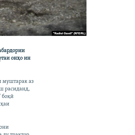
рабардории
фтаи онҳо ин
и муштарак аз
иш расиданд,
" боқӣ
еҳаи
нони
 ду трактор