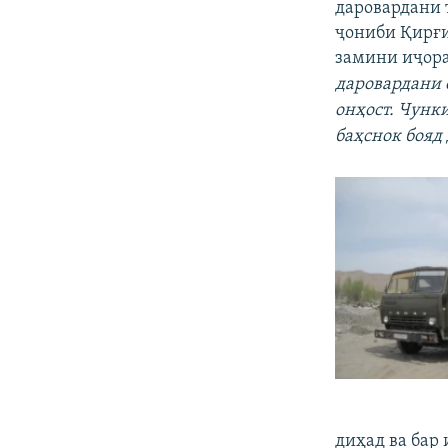
даровардани 
ҷониби Қирғи
замини иҷора
даровардани 
онҳост. Чунк
баҳснок бояд
диҳад ва бар