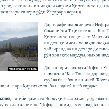
ҳам пайваст мекунад. Вале сокинони Чоркӯҳи Исфара 
ин роҳ, сокинони ин маҳали марзии Қирғизистон даъв
шағалзори канори рӯди Исфараро доранд.
Дар тарафи шарқии рӯди Исфара
Сомониёни Тоҷикистон ва Кок-
Қирғизистон воқеъ аст. Манзил
ин деҳаҳо мисли хонаҳои шоҳм
ҷойгиранд ва ин деҳаро ду тақс
рӯи хонаҳои мардум, имкон над
Дар канори шоҳроҳи Исфана-Ӯш
навиштаи "Кок-Тош" ва дар назд
суу" ва ба забони англисӣ "River
навиштаро Қирғизистон ба наздикӣ насб кардаст.
алиев,
котиби ҷамоати Чоркӯҳи Исфара мегӯяд, иваз 
о кунун дар харитаҳо “Исфара” номида мешавад ва тало