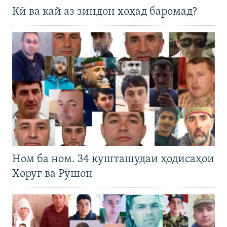
Кӣ ва кай аз зиндон хоҳад баромад?
Ном ба ном. 34 кушташудаи ҳодисаҳои
Хоруғ ва Рӯшон