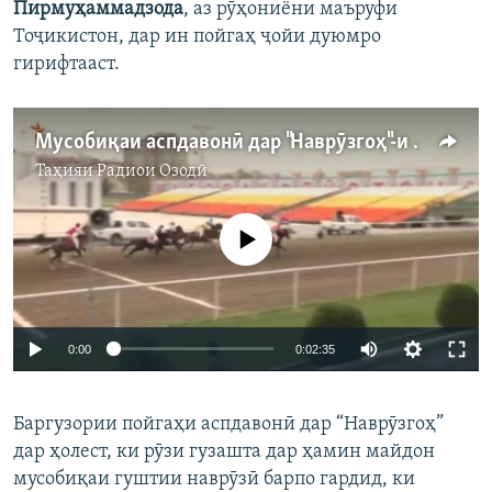
Пирмуҳаммадзода
, аз рӯҳониёни маъруфи
Тоҷикистон, дар ин пойгаҳ ҷойи дуюмро
гирифтааст.
Мусобиқаи аспдавонӣ дар "Наврӯзгоҳ"-и Душанбе
Таҳияи
Радиои Озодӣ
Феълан кор намекунад
0:00
0:02:35
Баргузории пойгаҳи аспдавонӣ дар “Наврӯзгоҳ”
дар ҳолест, ки рӯзи гузашта дар ҳамин майдон
мусобиқаи гуштии наврӯзӣ барпо гардид, ки