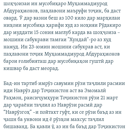
шоҳҷоизаи ин мусобиқаро Муҳаммадмурод
Абдураҳмонов, паҳлавони маъруфи тоҷик, ба даст
овард. Ӯ дар вазни беш аз 100 кило дар марҳилаи
ниҳоии мусобиқа ҳарифи худ аз ноҳияи Рӯдакиро
дар муддати 15 сония мағлуб карда ва шоҳҷоиза –
мошини сабукрави тамғаи "Хундай"-ро аз худ
намуд. Ин 23-юмин мошини сабукрав аст, ки
паҳлавони тоҷик Муҳаммадмурод Абдураҳмонов
барои ғолибияташ дар мусобиқаҳои гуштӣ дар
кишвар ба даст меорад.
Бад-ин тартиб имрӯз савумин рӯзи таҷлили расмии
иди Наврӯз дар Тоҷикистон аст ва Эмомалӣ
Раҳмон, раисиҷумҳури Тоҷикистон рӯзи 21 март
дар ҷараёни таҷлил аз Наврӯзи расмӣ дар
“Наврӯзгоҳ” –и пойтахт гуфт, ки се рӯзи баъд аз ин
ҷашн ба унвони ид ё рӯзҳои махсус таҷлил
бишаванд. Ба қавли ӯ, аз ин ба баъд дар Тоҷикистон