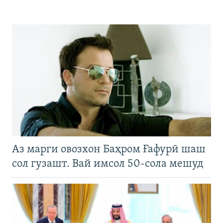
Аз марги овозхон Баҳром Ғафурӣ шаш
сол гузашт. Вай имсол 50-сола мешуд