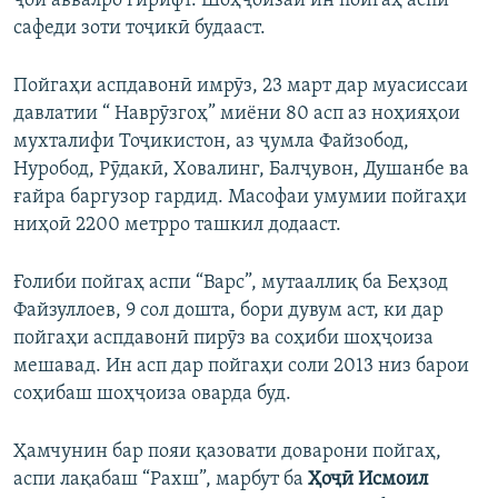
ҷои аввалро гирифт. Шоҳҷоизаи ин пойгаҳ аспи
сафеди зоти тоҷикӣ будааст.
Пойгаҳи аспдавонӣ имрӯз, 23 март дар муасиссаи
давлатии “ Наврӯзгоҳ” миёни 80 асп аз ноҳияҳои
мухталифи Тоҷикистон, аз ҷумла Файзобод,
Нуробод, Рӯдакӣ, Ховалинг, Балҷувон, Душанбе ва
ғайра баргузор гардид. Масофаи умумии пойгаҳи
ниҳоӣ 2200 метрро ташкил додааст.
Ғолиби пойгаҳ аспи “Варс”, мутааллиқ ба Беҳзод
Файзуллоев, 9 сол дошта, бори дувум аст, ки дар
пойгаҳи аспдавонӣ пирӯз ва соҳиби шоҳҷоиза
мешавад. Ин асп дар пойгаҳи соли 2013 низ барои
соҳибаш шоҳҷоиза оварда буд.
Ҳамчунин бар пояи қазовати доварони пойгаҳ,
аспи лақабаш “Рахш”, марбут ба
Ҳоҷӣ Исмоил