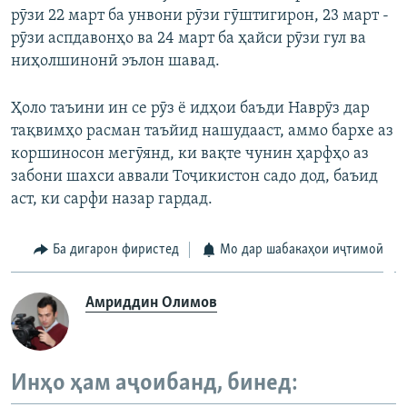
рӯзи 22 март ба унвони рӯзи гӯштигирон, 23 март -
рӯзи аспдавонҳо ва 24 март ба ҳайси рӯзи гул ва
ниҳолшинонӣ эълон шавад.
Ҳоло таъини ин се рӯз ё идҳои баъди Наврӯз дар
тақвимҳо расман таъйид нашудааст, аммо бархе аз
коршиносон мегӯянд, ки вақте чунин ҳарфҳо аз
забони шахси аввали Тоҷикистон садо дод, баъид
аст, ки сарфи назар гардад.
Ба дигарон фиристед
Мо дар шабакаҳои иҷтимоӣ
Амриддин Олимов
Инҳо ҳам аҷоибанд, бинед: