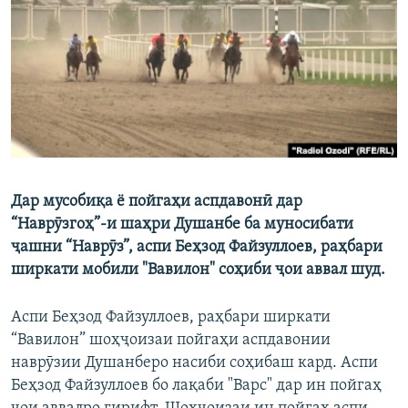
ГУЗОРИШҲОИ РАДИОӢ
Русский
ПАЙГИРӢ КУНЕД
Дар мусобиқа ё пойгаҳи аспдавонӣ дар
Ҳамаи сомонаҳои RFE/RL
“Наврӯзгоҳ”-и шаҳри Душанбе ба муносибати
ҷашни “Наврӯз”, аспи Беҳзод Файзуллоев, раҳбари
ширкати мобили "Вавилон" соҳиби ҷои аввал шуд.
Аспи Беҳзод Файзуллоев, раҳбари ширкати
“Вавилон” шоҳҷоизаи пойгаҳи аспдавонии
наврӯзии Душанберо насиби соҳибаш кард. Аспи
Беҳзод Файзуллоев бо лақаби "Варс" дар ин пойгаҳ