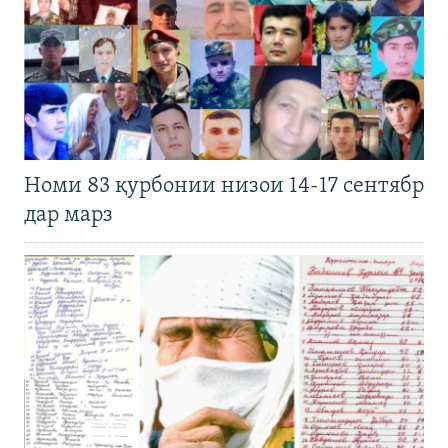
Номи 83 қурбонии низои 14-17 сентябр
дар марз