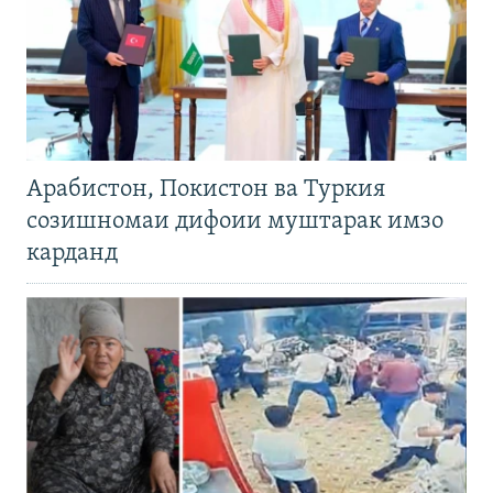
Арабистон, Покистон ва Туркия
созишномаи дифоии муштарак имзо
карданд