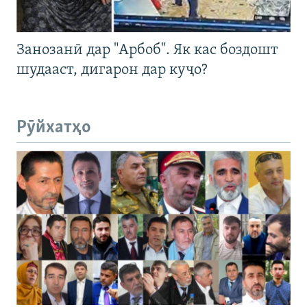
Занозанӣ дар "Арбоб". Як кас боздошт
шудааст, дигарон дар куҷо?
Рӯйхатҳо