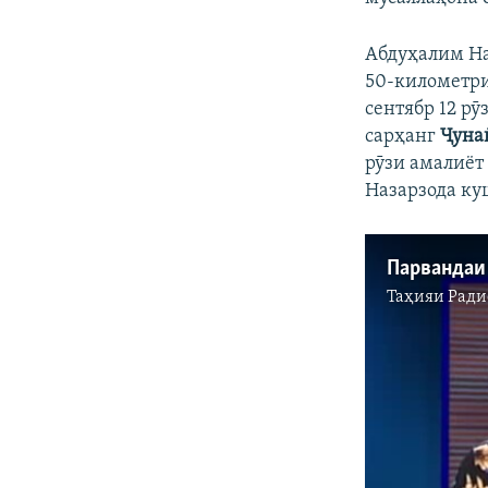
Абдуҳалим На
50-километри
сентябр 12 р
сарҳанг
Ҷуна
рӯзи амалиёт
Назарзода ку
Таҳияи
Ради