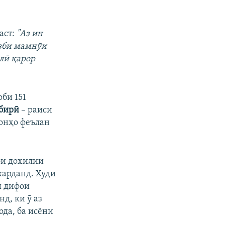
аст:
"Аз ин
изби мамнӯи
лӣ қарор
оби 151
бирӣ
– раиси
 онҳо феълан
ои дохилии
карданд. Худи
и дифои
д, ки ӯ аз
да, ба исёни