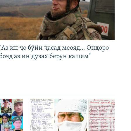
"Аз ин ҷо бӯйи ҷасад меояд… Онҳоро
бояд аз ин дӯзах берун кашем"