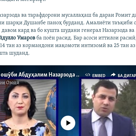
зарзода ва тарафдорони мусаллаҳаш ба дараи Ромит д
и шарқи Душанбе паноҳ бурданд. Амалиёти таъқиби о
ӯз давом кард ва бо кушта шудани генерал Назарзода в
йдулло Умаров
ба поён расид. Бар асоси иттилои расмӣ
 14 тан аз кормандони мақомоти интизомӣ ва 25 тан аз
шта шуданд.
Парвандаи ошӯби Абдуҳалим Назарзода ба додгоҳ ирсол шудааст
EMBED
БА ДИГА
ои Озодӣ
Феълан кор намекунад