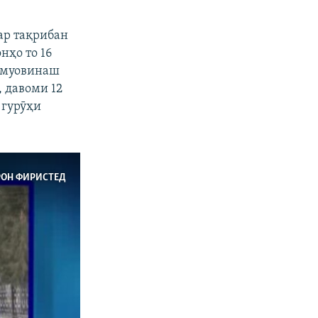
ар тақрибан
нҳо то 16
а муовинаш
, давоми 12
 гурӯҳи
РОН ФИРИСТЕД