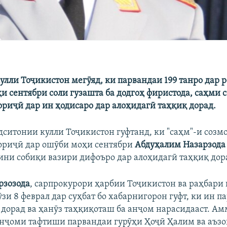
улли Тоҷикистон мегӯяд, ки парвандаи 199 танро дар р
и сентябри соли гузашта ба додгоҳ фиристода, саҳми 
риҷӣ дар ин ҳодисаро дар алоҳидагӣ таҳқиқ дорад.
ситонии кулли Тоҷикистон гуфтанд, ки "саҳм"-и созм
ориҷӣ дар ошӯби моҳи сентябри
Абдуҳалим Назарзода
вини собиқи вазири дифоъро дар алоҳидагӣ таҳқиқ дор
рзозода
, сарпрокурори ҳарбии Тоҷикистон ва раҳбари
зи 8 феврал дар суҳбат бо хабарнигорон гуфт, ки ин п
дорад ва ҳанӯз таҳқиқоташ ба анҷом нарасидааст. Ам
анҷоми тафтиши парвандаи гурӯҳи Ҳоҷӣ Ҳалим ва аъз