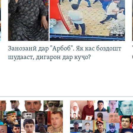
Занозанӣ дар "Арбоб". Як кас боздошт
шудааст, дигарон дар куҷо?