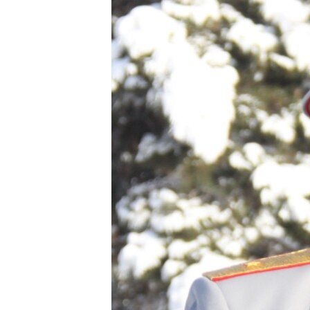
ГУЗОРИШҲОИ РАДИОӢ