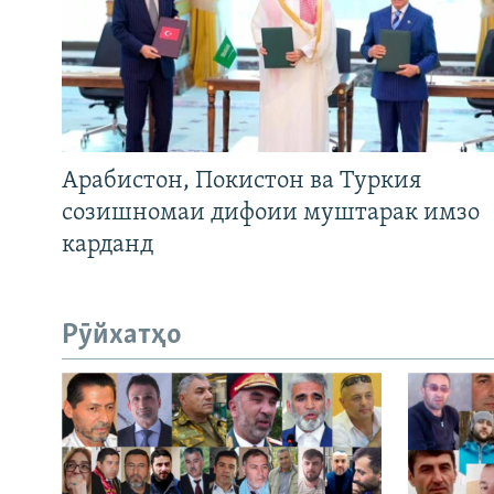
Арабистон, Покистон ва Туркия
созишномаи дифоии муштарак имзо
карданд
Рӯйхатҳо