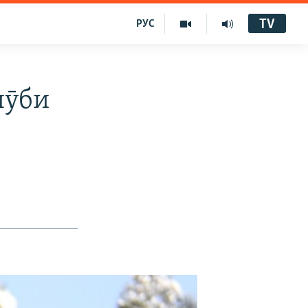
TV
РУС
шӯби