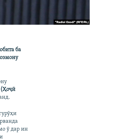
обита ба
созмону
ону
 (Ҳоҷӣ
анд.
 гурӯҳи
арванда
мо ӯ дар ин
ои