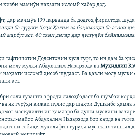
 ҳизби мамнӯи наҳзати исломӣ хабар дод.
фт, дар маҷмӯъ 199 парванда ба додгоҳ фиристода шуда
рванда ба гурӯҳи Ҳоҷӣ Ҳалим ва боқимонда ба аъзои ҳ
мӣ марбут аст. 40 тани дигар дар ҷустуҷӯи байналмила
и тафтишотии Додситонии кулл гуфт, то ин дам ба ҳис
нӣ молу мулки Абдуҳалим Назарзода ва
Муҳиддин Ка
 наҳзати исломӣ ҳисоб шудааст. Ба қавли молу мулки
акӣ аст.
ябри соли гузашта афроди силоҳбадаст ба шӯъбаи корҳ
 ва як гурӯҳи вижаи пулис дар шаҳри Душанбе ҳамла 
қомот масъулияти ин ҳамларо ба дӯши муовини вазир
енерал-майор Абдуҳалим Назарзода бор карда ва гуфтан
ндагони собиқи мухолифин гурӯҳи мусаллаҳ ташкил до
омодагӣ мегирифт.