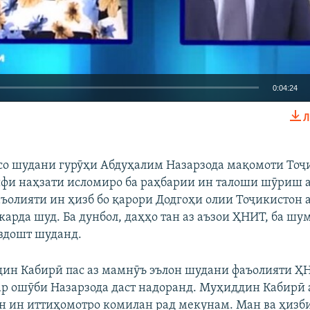
0:04:24
Л
EMBED
БА ДИГАРОН 
со шудани гурӯҳи Абдуҳалим Назарзода мақомоти Тоҷ
фи наҳзати исломиро ба раҳбарии ин талоши шӯриш 
аъолияти ин ҳизб бо қарори Додгоҳи олии Тоҷикистон а
арда шуд. Ба дунбол, даҳҳо тан аз аъзои ҲНИТ, ба шум
оздошт шуданд.
н Кабирӣ пас аз мамнӯъ эълон шудани фаъолияти ҲН
ар ошӯби Назарзода даст надоранд. Муҳиддин Кабирӣ 
ман ин иттиҳомотро комилан рад мекунам. Ман ва ҳизб