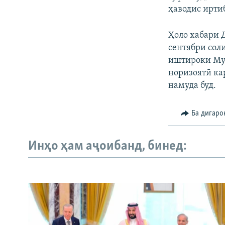
ҳаводис ирти
Ҳоло хабари 
сентябри соли
иштироки Муҳ
норизоятӣ ка
намуда буд.
Ба дигаро
Инҳо ҳам аҷоибанд, бинед: