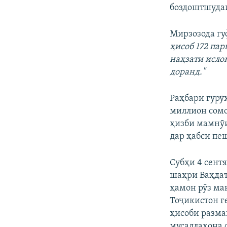
боздоштшудаи
Мирзозода гу
ҳисоб 172 па
наҳзати исло
доранд."
Раҳбари гурӯҳ
миллион сомо
ҳизби мамнӯи
дар ҳабси пеш
Субҳи 4 сент
шаҳри Ваҳдат
ҳамон рӯз ма
Тоҷикистон г
ҳисоби разма
мусаллаҳона 