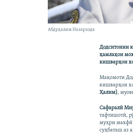
Абдуҳалим Назарзода
Додситонии к
ҳамлаҳои моҳ
кишварҳои хо
Мақомоти Дод
кишварҳои х
Ҳалим)
, муо
Сафаралӣ Ми
тафтишотӣ, рӯ
муҳри махфӣ 
суҳбаташ аз 