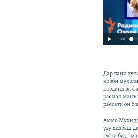
0:00
Дар пайи хун
ҳизби мухоли
карданд ва ф
расман манъ к
раёсати он б
Аммо Муҳидди
ӯву ҳизбаш д
гуфта буд, "