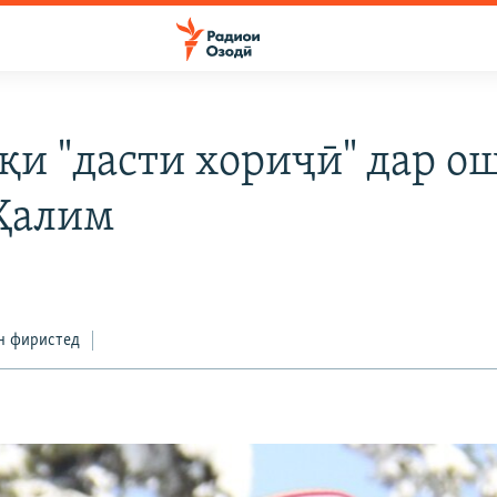
қи "дасти хориҷӣ" дар о
Ҳалим
6
н фиристед