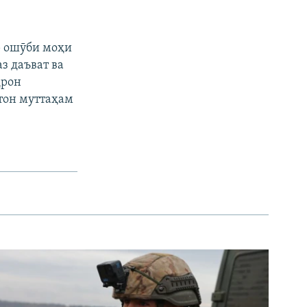
р ошӯби моҳи
з даъват ва
ҳрон
стон муттаҳам