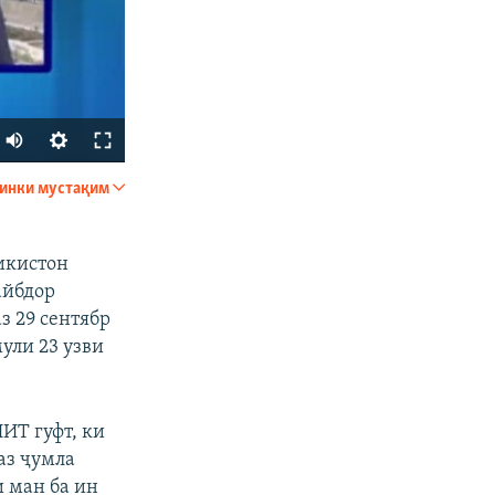
инки мустақим
ФИРИСТЕД
икистон
айбдор
з 29 сентябр
ули 23 узви
px
бар
ИТ гуфт, ки
аз ҷумла
и ман ба ин