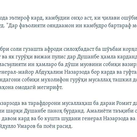
да эътироф кард, камбудии онҳо аст, ки ҷилави ошӯб
д. "Дар фаъолияти ояндаамон ин камбудро бартараф ме
ябри соли гузашта афроди силоҳбадаст ба шӯъбаи корҳ
 ва як гурӯҳи вижаи пулис дар Душанбе ҳамла кардан
масъулияти ин ҳамларо ба дӯши муовини собиқи вази
енерал-майор Абдуҳалим Назарзода бор карда ва гуфтан
ндагони собиқи мухолифон гурӯҳи мусаллаҳ ташкил до
аҳона омодагӣ мегирифт.
зарзода ва тарафдорони мусаллаҳаш ба дараи Ромит д
и шарқи Душанбе паноҳ бурданд. Амалиёти таъқиби о
ӯз давом кард ва бо кушта шудани генерал Назарзода в
йдулло Умаров ба поён расид.