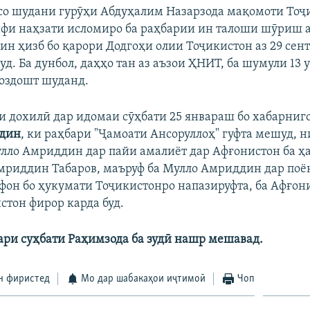
со шудани гурӯҳи Абдуҳалим Назарзода мақомоти Тоҷ
фи наҳзати исломиро ба раҳбарии ин талоши шӯриш а
 ин ҳизб бо қарори Додгоҳи олии Тоҷикистон аз 29 сен
д. Ба дунбол, даҳҳо тан аз аъзои ҲНИТ, ба шумули 13 
боздошт шуданд.
и дохилӣ дар идомаи сӯҳбати 25 январаш бо хабарниг
дин
, ки раҳбари "Ҷамоати Ансоруллоҳ" гуфта мешуд, н
Мулло Амриддин дар пайи амалиёт дар Афғонистон ба ҳ
Амриддин Табаров, маъруф ба Мулло Амриддин дар поё
фон бо ҳукумати Тоҷикистонро напазируфта, ба Афғон
стон фирор карда буд.
ари суҳбати Раҳимзода ба зудӣ нашр мешавад.
н фиристед
Мо дар шабакаҳои иҷтимоӣ
Чоп