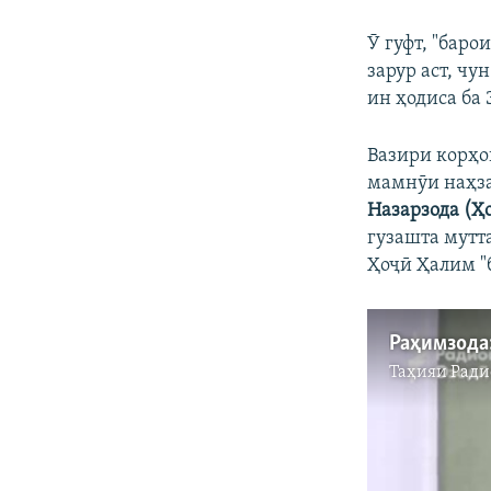
Ӯ гуфт, "баро
зарур аст, ч
ин ҳодиса ба
Вазири корҳо
мамнӯи наҳза
Назарзода (Ҳ
гузашта мутта
Ҳоҷӣ Ҳалим "
Таҳияи
Ради