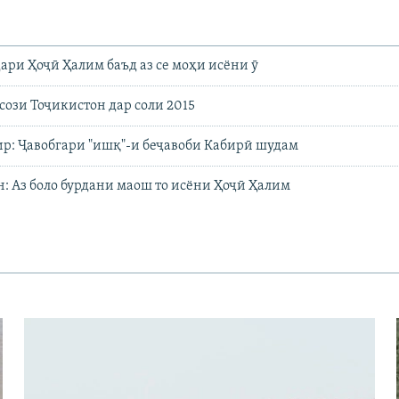
ари Ҳоҷӣ Ҳалим баъд аз се моҳи исёни ӯ
рсози Тоҷикистон дар соли 2015
р: Ҷавобгари "ишқ"-и беҷавоби Кабирӣ шудам
: Аз боло бурдани маош то исёни Ҳоҷӣ Ҳалим