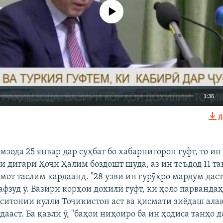
Феълан кор намекунад
1:36
Л
EMBED
БА ДИГАРОН 
зода 25 январ дар суҳбат бо хабарнигорон гуфт, то ин
и дигари Ҳоҷӣ Ҳалим боздошт шуда, аз ин теъдод 11 т
мот таслим кардаанд. ​"28 узви ин гурӯҳро мардум дас
 афзуд ӯ. Вазири корҳои дохилӣ гуфт, ки ҳоло парванда
дситонии кулли Тоҷикистон аст ва қисмати зиёдаш алак
ааст. Ба қавли ӯ, "баҳои ниҳоиро ба ин ҳодиса танҳо д