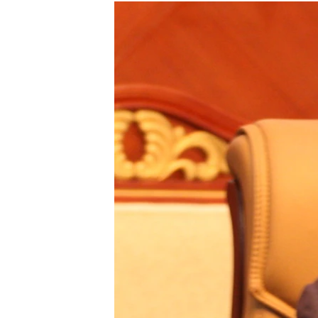
ГУЗОРИШҲОИ РАДИОӢ