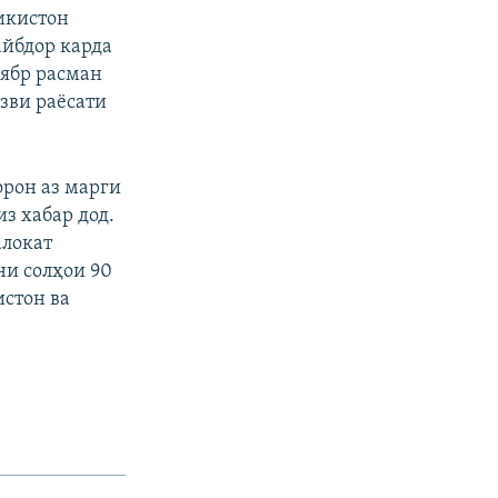
икистон
йбдор карда
тябр расман
узви раёсати
орон аз марги
из хабар дод.
алокат
ни солҳои 90
истон ва