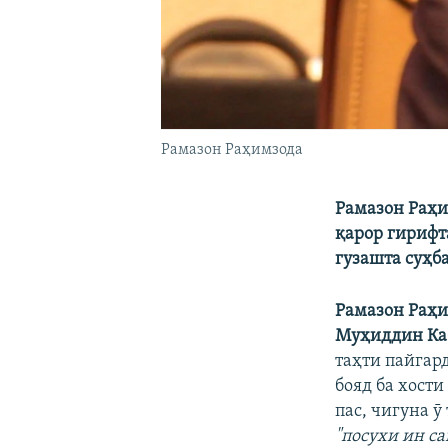
Рамазон Раҳимзода
Рамазон Раҳи
қарор гирифт
гузашта суҳба
Рамазон Раҳ
Муҳиддин Ка
таҳти пайгар
бояд ба хости
пас, чигуна ӯ
"посухи ин с