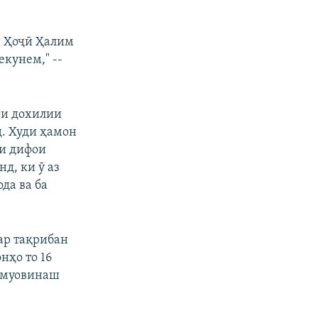
и Ҳоҷӣ Ҳалим
кунем," --
ои дохилии
д. Худи ҳамон
ри дифои
д, ки ӯ аз
да ва ба
ар тақрибан
нҳо то 16
а муовинаш