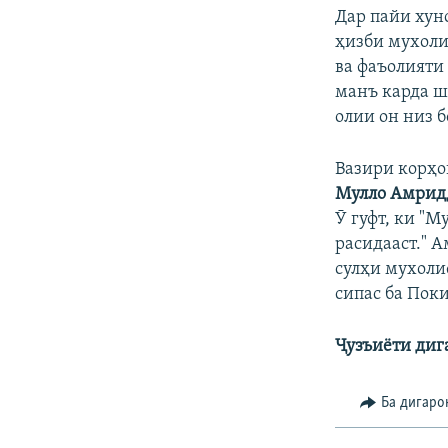
Дар пайи хун
ҳизби мухоли
ва фаъолияти
манъ карда шу
олии он низ 
Вазири корҳо
Мулло Амрид
Ӯ гуфт, ки "
расидааст." 
сулҳи мухоли
сипас ба Поки
Ҷузъиёти диг
Ба дигаро