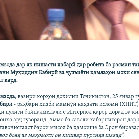
мзода дар як нишасти хабарӣ дар робита ба расман та
ани Муҳиддин Кабирӣ ва ҷузъиёти ҳамлаҳои моҳи сен
т кард.
имзода
, вазири корҳои дохилии Тоҷикистон, 25 январ г
бирӣ
- раҳбари ҳизби мамнӯи наҳзати исломӣ (ҲНИТ)
ди пулиси байналмилалӣ ё Интерпол қарор дорад ва к
 онҳо арҷ гузоранд. Аммо ба саволи хабарнигорон дар 
 тавонистааст барои мисол ба ҳамоише ба Эрон биравад
авол бояд аз мақомоти он кишвар пурсида шавад".