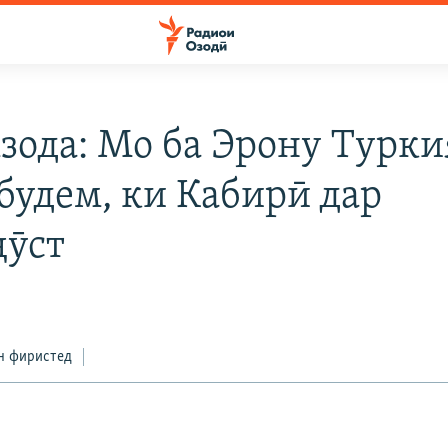
зода: Мо ба Эрону Турки
 будем, ки Кабирӣ дар
ҷӯст
н фиристед