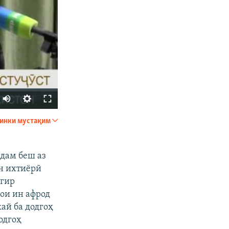
инки мустақим
ФИРИСТЕД
 дам беш аз
ан ихтиёрӣ
тгир
ҳои ин афрод
ай ба додгоҳ
одгоҳ
px
бар