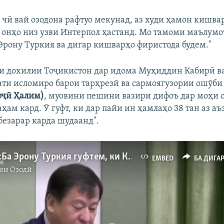
и чӣ вай озодона рафтуо мекунад, аз худи ҳамон кишв
ун онҳо низ узви Интерпол ҳастанд. Мо тамоми маълумо
 Эрону Туркия ва дигар кишварҳо фиристода будем."
и дохилии Тоҷикистон дар идома Муҳиддин Кабирӣ ва
ти исломиро барои тарҳрезӣ ва сармоягузории ошӯб
оҷӣ Ҳалим)
, муовини пешини вазири дифоъ дар моҳи 
ҳам кард. Ӯ гуфт, ки дар пайи ин ҳамлаҳо 38 тан аз аъ
безарар карда шудаанд".
Раҳимзода:Ба Эрону Туркия гуфтем, ки Кабирӣ дар ҷустуҷӯст
EMBED
БА ДИГА
ои Озодӣ