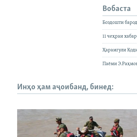
Вобаста
Боздошти барод
11 чеҳраи хаба
Ҳарамгули Қоди
Паёми Э.Раҳмон
Инҳо ҳам аҷоибанд, бинед: