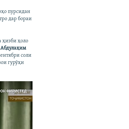
арҳо пурсидан
тро дар бораи
 ҳизби ҳоло
и
Абдулаҳим
сентябри соли
зои гурӯҳи
РОН ФИРИСТЕД