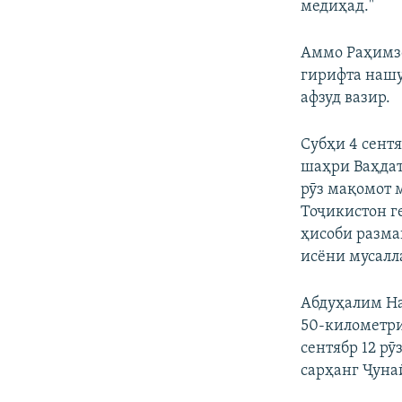
медиҳад."
Аммо Раҳимзо
гирифта нашу
афзуд вазир.
Субҳи 4 сент
шаҳри Ваҳдат
рӯз мақомот 
Тоҷикистон г
ҳисоби разма
исёни мусалл
Абдуҳалим На
50-километри
сентябр 12 р
сарҳанг Ҷуна