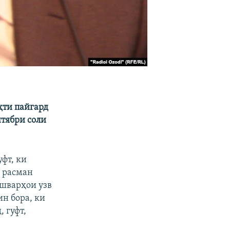
ҳти пайгард
тябри соли
уфт, ки
 расман
ишварҳои узв
ин бора, ки
, гуфт,