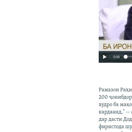
0:00
Рамазон Раҳим
200 ҷонибдор
худро ба мақо
кардаанд," --
дар дасти До
фиристода шуд