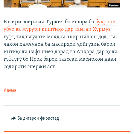
Вазири энержии Туркия бо ишора ба
бӯҳрони
убур ва мурури киштиҳо дар тангаи Ҳурмуз
гуфт, таҳаввулоти моҳҳои ахир нишон дод, ки
ҷаҳон ҳамчунон ба масирҳои ҷойгузин барои
интиқоли нафт ниёз дорад ва Анқара дар ҳоли
гуфтугӯ бо Ироқ барои тавсеаи масирҳои нави
содироти энержӣ аст.
Идома
Ба дигарон фиристед