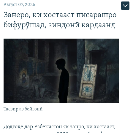
Август 07, 2026
Занеро, ки хостааст писарашро
бифурӯшад, зиндонӣ кардаанд
Тасвир аз бойгонӣ
Додгоҳе дар Узбекистон як занро, ки хостааст,