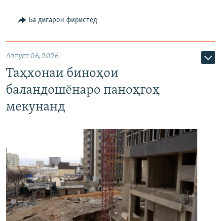
Ба дигарон фиристед
Август 06, 2026
Таҳхонаи биноҳои
баландошёнаро паноҳгоҳ
мекунанд