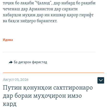
тоҷик бо лақаби "Ҷаллод", дар набард бо рақиби
480p
Auto
240p
360p
480p
чеченаш дар Арманистон дар сархати
720p
хабарҳои муҳим дар ин кишвар қарор гирифт
720p
1080p
ва баҳси зиёдеро барангехт.
1080p
Идома
Ба дигарон фиристед
Август 05, 2026
Путин қонунҳои сахтгиронаро
дар бораи муҳоҷирон имзо
кард