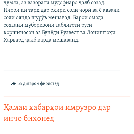
ҷумла, аз вазорати мудофиаро ҷалб созад.
Иҷрои ин тарҳ дар охири соли ҷорӣ ва ё аввали
соли оянда шурӯъ мешавад. Барои омода
сохтани муборизони таблиғоти русӣ
коршиносон аз Бунёди Рузвелт ва Донишгоҳи
Ҳарвард ҷалб карда мешаванд.
Ба дигарон фиристед
Ҳамаи хабарҳои имрӯзро дар
инҷо бихонед