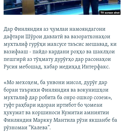
ГУЗОРИШҲОИ РАДИОӢ
Русский
ПАЙГИРӢ КУНЕД
Дар Финляндия аз ҷумлаи намояндагони
дафтари Шӯрои давлатӣ ва вазоратхонаҳои
мухталиф гурӯҳи махсусе таъсис мешавад, ки
вазифааш - пайдо кардани роҳҳо ва шаклҳои
пешгирӣ аз тӯҳмату дурӯғҳо дар расонаҳои
Русия мебошад, хабар медиҳад Интерфакс.
Ҳамаи сомонаҳои RFE/RL
«Мо мехоҳем, ба унвони мисол, дурӯғ дар
бораи таърихи Финляндия ва вокунишҳои
мухталиф дар робита ба онро ошкор созем»,
гуфт раҳбари идораи иртибот бо ҷомеаи
ҳукумат ва коршиноси Кумитаи амниятии
Финляндия Маркку Мантила рӯзи якшанбе ба
рӯзномаи “Калева”.