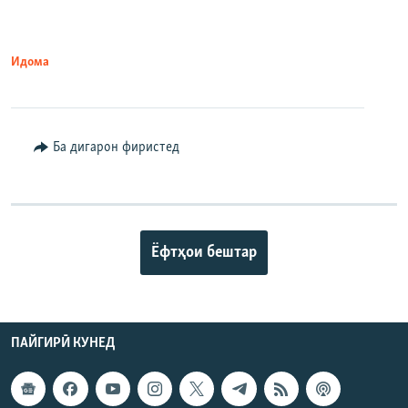
Идома
Ба дигарон фиристед
Ёфтҳои бештар
ПАЙГИРӢ КУНЕД