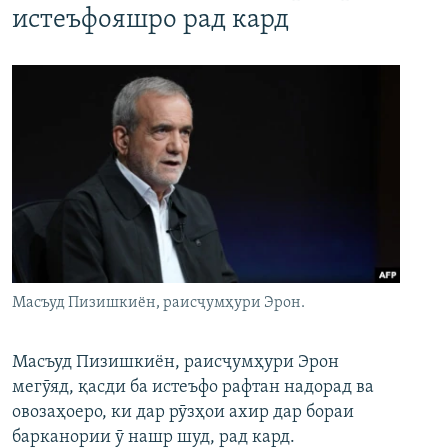
истеъфояшро рад кард
Масъуд Пизишкиён, раисҷумҳури Эрон.
Масъуд Пизишкиён, раисҷумҳури Эрон
мегӯяд, қасди ба истеъфо рафтан надорад ва
овозаҳоеро, ки дар рӯзҳои ахир дар бораи
барканории ӯ нашр шуд, рад кард.