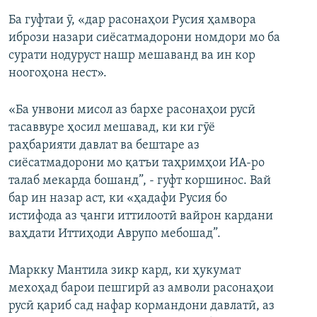
Ба гуфтаи ӯ, «дар расонаҳои Русия ҳамвора
ибрози назари сиёсатмадорони номдори мо ба
сурати нодуруст нашр мешаванд ва ин кор
ноогоҳона нест».
«Ба унвони мисол аз бархе расонаҳои русӣ
тасаввуре ҳосил мешавад, ки ки гӯё
раҳбарияти давлат ва бештаре аз
сиёсатмадорони мо қатъи таҳримҳои ИА-ро
талаб мекарда бошанд”, - гуфт коршинос. Вай
бар ин назар аст, ки «ҳадафи Русия бо
истифода аз ҷанги иттилоотӣ вайрон кардани
ваҳдати Иттиҳоди Аврупо мебошад”.
Маркку Мантила зикр кард, ки ҳукумат
мехоҳад барои пешгирӣ аз амволи расонаҳои
русӣ қариб сад нафар кормандони давлатӣ, аз