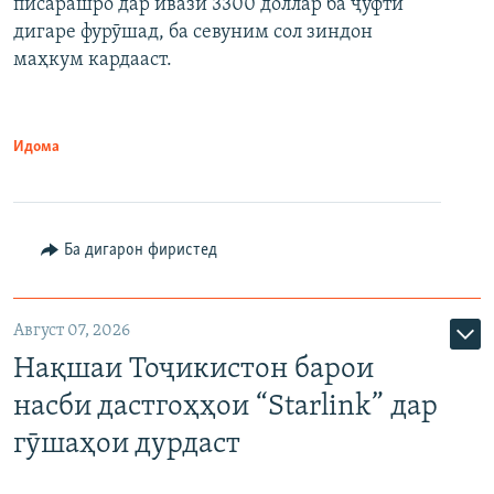
писарашро дар ивази 3300 доллар ба ҷуфти
дигаре фурӯшад, ба севуним сол зиндон
маҳкум кардааст.
Идома
Ба дигарон фиристед
Август 07, 2026
Нақшаи Тоҷикистон барои
насби дастгоҳҳои “Starlink” дар
гӯшаҳои дурдаст