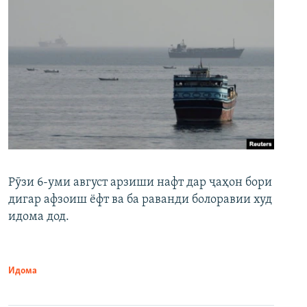
Рӯзи 6-уми август арзиши нафт дар ҷаҳон бори
дигар афзоиш ёфт ва ба раванди болоравии худ
идома дод.
Идома