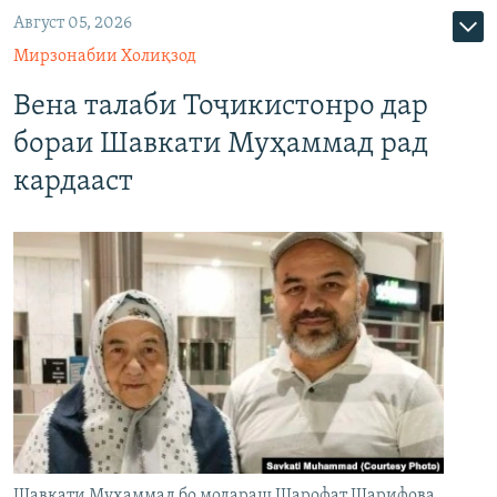
Август 05, 2026
Мирзонабии Холиқзод
Вена талаби Тоҷикистонро дар
бораи Шавкати Муҳаммад рад
кардааст
Шавкати Муҳаммад бо модараш Шарофат Шарифова