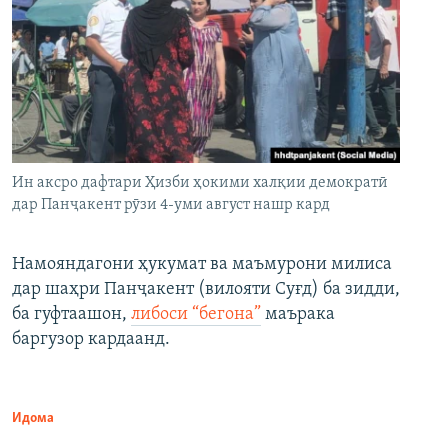
Ин аксро дафтари Ҳизби ҳокими халқии демократӣ
дар Панҷакент рӯзи 4-уми август нашр кард
Намояндагони ҳукумат ва маъмурони милиса
дар шаҳри Панҷакент (вилояти Суғд) ба зидди,
ба гуфтаашон,
либоси “бегона”
маърака
баргузор кардаанд.
Идома