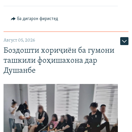
Ба дигарон фиристед
Август 05, 2026
Боздошти хориҷиён ба гумони
ташкили фоҳишахона дар
Душанбе