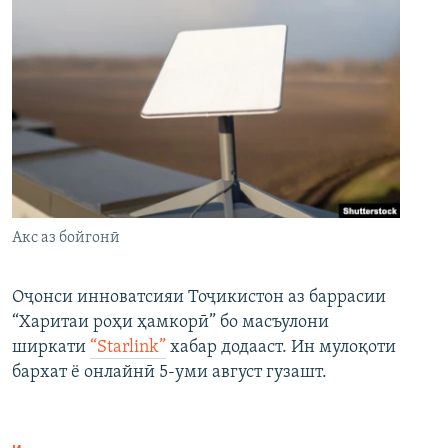
Акс аз бойгонӣ
Оҷонси инноватсияи Тоҷикистон аз баррасии
“Харитаи роҳи ҳамкорӣ” бо масъулони
ширкати
“Starlink”
хабар додааст. Ин мулоқоти
бархат ё онлайнӣ 5-уми август гузашт.