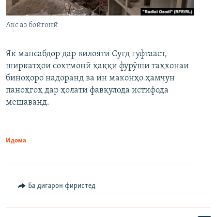
Акс аз бойгонӣ
Як мансабдор дар вилояти Суғд гуфтааст,
ширкатҳои сохтмонӣ ҳаққи фурӯши таҳхонаи
биноҳоро надоранд ва ин маконҳо ҳамчун
паноҳгоҳ дар ҳолати фавқулода истифода
мешаванд.
Идома
Ба дигарон фиристед