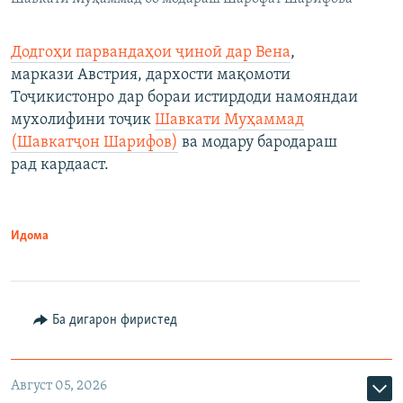
Додгоҳи парвандаҳои ҷиноӣ дар Вена
,
маркази Австрия, дархости мақомоти
Тоҷикистонро дар бораи истирдоди намояндаи
мухолифини тоҷик
Шавкати Муҳаммад
(Шавкатҷон Шарифов)
ва модару бародараш
рад кардааст.
Идома
Ба дигарон фиристед
Август 05, 2026