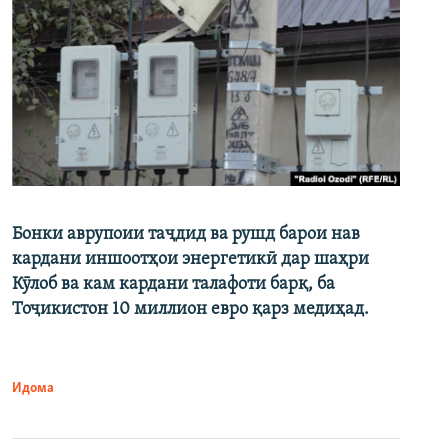
Бонки аврупоии таҷдид ва рушд барои нав
кардани иншоотҳои энергетикӣ дар шаҳри
Кӯлоб ва кам кардани талафоти барқ, ба
Тоҷикистон 10 миллион евро қарз медиҳад.
Идома