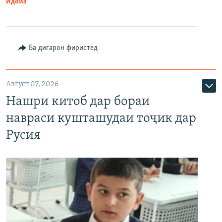
Идома
Ба дигарон фиристед
Август 07, 2026
Нашри китоб дар бораи
навраси кушташудаи тоҷик дар
Русия