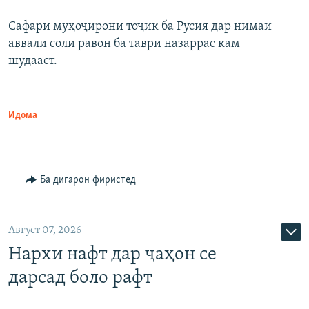
Сафари муҳоҷирони тоҷик ба Русия дар нимаи
аввали соли равон ба таври назаррас кам
шудааст.
Идома
Ба дигарон фиристед
Август 07, 2026
Нархи нафт дар ҷаҳон се
дарсад боло рафт