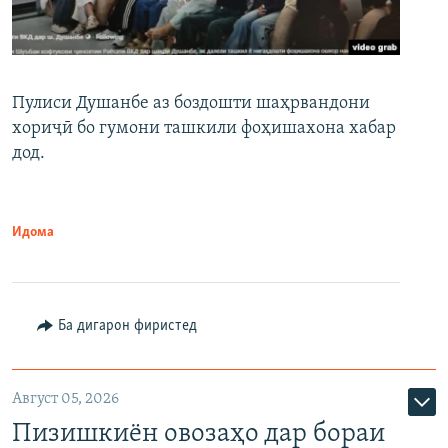
Пулиси Душанбе аз боздошти шаҳрвандони
хориҷӣ бо гумони ташкили фоҳишахона хабар
дод.
Идома
Ба дигарон фиристед
Август 05, 2026
Пизишкиён овозаҳо дар бораи