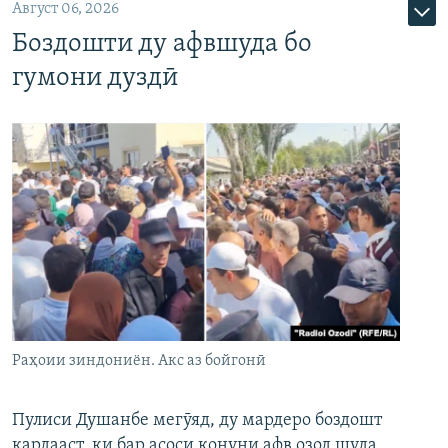
Август 06, 2026
Боздошти ду афвшуда бо
гумони дуздӣ
Раҳоии зиндониён. Акс аз бойгонӣ
Пулиси Душанбе мегӯяд, ду мардеро боздошт
кардааст, ки бар асоси қонуни афв озод шуда,