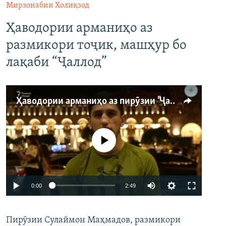
Мирзонабии Холиқзод
Ҳаводории арманиҳо аз
размикори тоҷик, машҳур бо
лақаби “Ҷаллод”
Ҳаводории арманиҳо аз пирӯзии "Ҷаллод"-и тоҷик
Феълан кор намекунад
Auto
0:00
2:49
240p
Пирӯзии Сулаймон Маҳмадов, размикори
360p