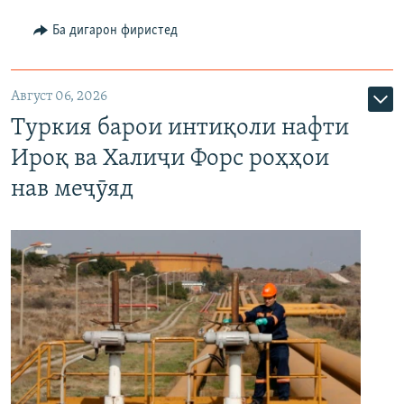
Ба дигарон фиристед
Август 06, 2026
Туркия барои интиқоли нафти
Ироқ ва Халиҷи Форс роҳҳои
нав меҷӯяд