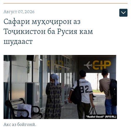
Август 07, 2026
Сафари муҳоҷирон аз
Тоҷикистон ба Русия кам
шудааст
Акс аз бойгонӣ.