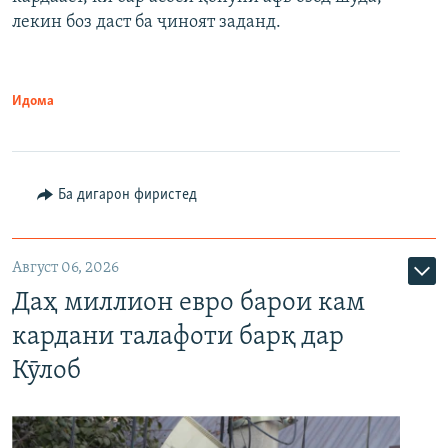
лекин боз даст ба ҷиноят заданд.
Идома
Ба дигарон фиристед
Август 06, 2026
Даҳ миллион евро барои кам
кардани талафоти барқ дар
Кӯлоб