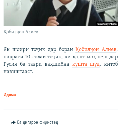
Қобилҷон Алиев
Як шоири тоҷик дар бораи
Қобилҷон Алиев
,
навраси 10-солаи тоҷик, ки ҳашт моҳ пеш дар
Русия ба таври ваҳшиёна
кушта шуд
, китоб
навиштааст.
Идома
Ба дигарон фиристед