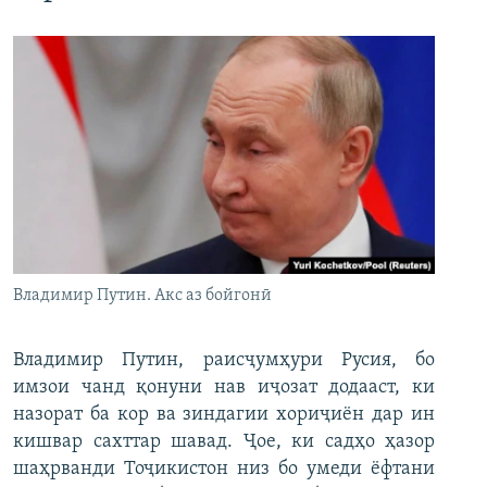
Владимир Путин. Акс аз бойгонӣ
Владимир Путин, раисҷумҳури Русия, бо
имзои чанд қонуни нав иҷозат додааст, ки
назорат ба кор ва зиндагии хориҷиён дар ин
кишвар сахттар шавад. Ҷое, ки садҳо ҳазор
шаҳрванди Тоҷикистон низ бо умеди ёфтани