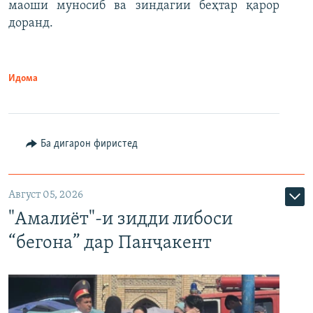
маоши муносиб ва зиндагии беҳтар қарор
доранд.
Идома
Ба дигарон фиристед
Август 05, 2026
"Амалиёт"-и зидди либоси
“бегона” дар Панҷакент