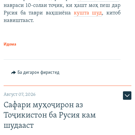
навраси 10-солаи тоҷик, ки ҳашт моҳ пеш дар
Русия ба таври ваҳшиёна
кушта шуд
, китоб
навиштааст.
Идома
Ба дигарон фиристед
Август 07, 2026
Сафари муҳоҷирон аз
Тоҷикистон ба Русия кам
шудааст