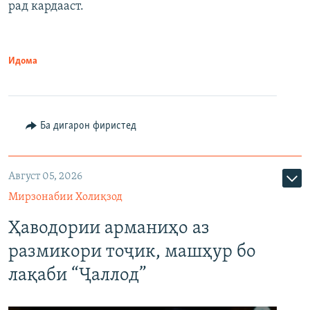
рад кардааст.
Идома
Ба дигарон фиристед
Август 05, 2026
Мирзонабии Холиқзод
Ҳаводории арманиҳо аз
размикори тоҷик, машҳур бо
лақаби “Ҷаллод”