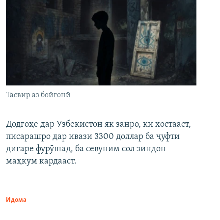
Тасвир аз бойгонӣ
Додгоҳе дар Узбекистон як занро, ки хостааст,
писарашро дар ивази 3300 доллар ба ҷуфти
дигаре фурӯшад, ба севуним сол зиндон
маҳкум кардааст.
Идома