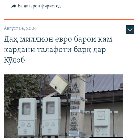
Ба дигарон фиристед
Август 06, 2026
Даҳ миллион евро барои кам
кардани талафоти барқ дар
Кӯлоб