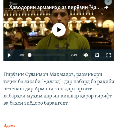
Ҳаводории арманиҳо аз пирӯзии "Ҷаллод"-и тоҷик
Феълан кор намекунад
Auto
0:00
2:49
240p
Пирӯзии Сулаймон Маҳмадов, размикори
360p
тоҷик бо лақаби "Ҷаллод", дар набард бо рақиби
480p
Auto
240p
360p
480p
чеченаш дар Арманистон дар сархати
720p
хабарҳои муҳим дар ин кишвар қарор гирифт
720p
1080p
ва баҳси зиёдеро барангехт.
1080p
Идома