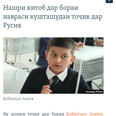
Нашри китоб дар бораи
навраси кушташудаи тоҷик дар
Русия
Қобилҷон Алиев
Як шоири тоҷик дар бораи
Қобилҷон Алиев
,