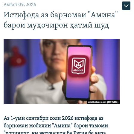
Август 09, 2026
Истифода аз барномаи "Амина"
барои муҳоҷирон ҳатмӣ шуд
Аз 1-уми сентябри соли 2026 истифода аз
барномаи мобилии "Амина" барои тамоми
"хориҷиҳо, ки вурудашон ба Русия бе виза