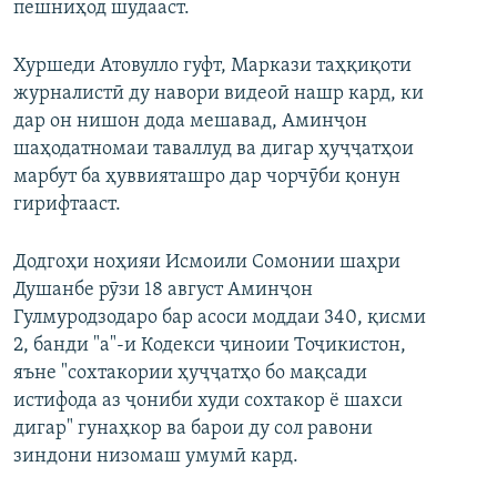
пешниҳод шудааст.
Хуршеди Атовулло гуфт, Маркази таҳқиқоти
журналистӣ ду навори видеоӣ нашр кард, ки
дар он нишон дода мешавад, Аминҷон
шаҳодатномаи таваллуд ва дигар ҳуҷҷатҳои
марбут ба ҳуввияташро дар чорчӯби қонун
гирифтааст.
Додгоҳи ноҳияи Исмоили Сомонии шаҳри
Душанбе рӯзи 18 август Аминҷон
Гулмуродзодаро бар асоси моддаи 340, қисми
2, банди "а"-и Кодекси ҷиноии Тоҷикистон,
яъне "сохтакории ҳуҷҷатҳо бо мақсади
истифода аз ҷониби худи сохтакор ё шахси
дигар" гунаҳкор ва барои ду сол равони
зиндони низомаш умумӣ кард.