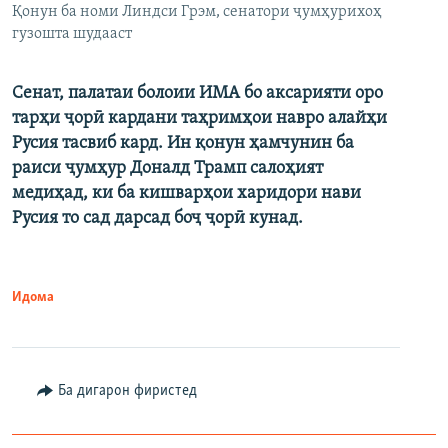
Қонун ба номи Линдси Грэм, сенатори ҷумҳурихоҳ
гузошта шудааст
Сенат, палатаи болоии ИМА бо аксарияти оро
тарҳи ҷорӣ кардани таҳримҳои навро алайҳи
Русия тасвиб кард. Ин қонун ҳамчунин ба
раиси ҷумҳур Доналд Трамп салоҳият
медиҳад, ки ба кишварҳои харидори нави
Русия то сад дарсад боҷ ҷорӣ кунад.
Идома
Ба дигарон фиристед