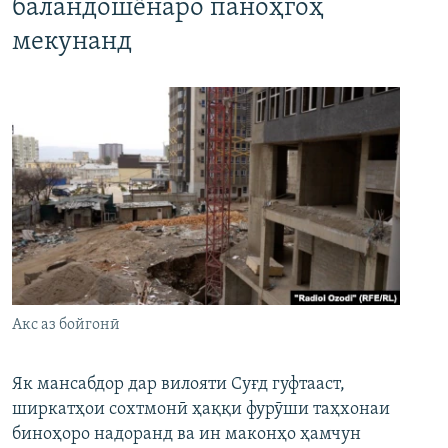
баландошёнаро паноҳгоҳ
мекунанд
Акс аз бойгонӣ
Як мансабдор дар вилояти Суғд гуфтааст,
ширкатҳои сохтмонӣ ҳаққи фурӯши таҳхонаи
биноҳоро надоранд ва ин маконҳо ҳамчун