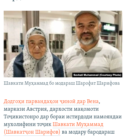
Шавкати Муҳаммад бо модараш Шарофат Шарифова
Додгоҳи парвандаҳои ҷиноӣ дар Вена
,
маркази Австрия, дархости мақомоти
Тоҷикистонро дар бораи истирдоди намояндаи
мухолифини тоҷик
Шавкати Муҳаммад
(Шавкатҷон Шарифов)
ва модару бародараш