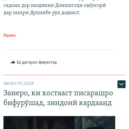
садама дар наздикии Донишгоҳи омӯзгорӣ
дар шаҳри Душанбе рух додааст.
Идома
Ба дигарон фиристед
Август 07, 2026
Занеро, ки хостааст писарашро
бифурӯшад, зиндонӣ кардаанд