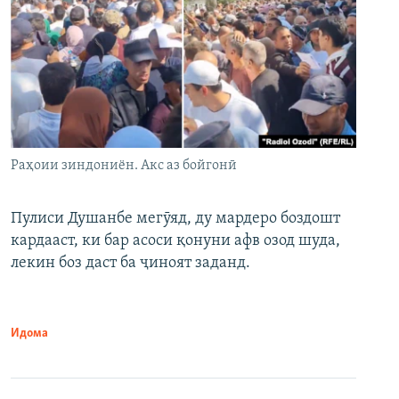
Раҳоии зиндониён. Акс аз бойгонӣ
Пулиси Душанбе мегӯяд, ду мардеро боздошт
кардааст, ки бар асоси қонуни афв озод шуда,
лекин боз даст ба ҷиноят заданд.
Идома