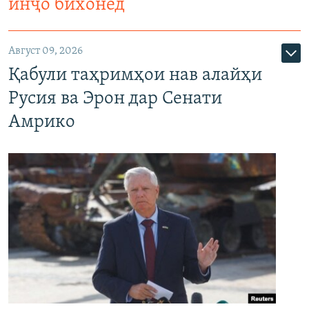
инҷо бихонед
Август 09, 2026
Қабули таҳримҳои нав алайҳи
Русия ва Эрон дар Сенати
Амрико