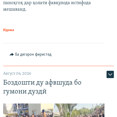
паноҳгоҳ дар ҳолати фавқулода истифода
мешаванд.
Идома
Ба дигарон фиристед
Август 06, 2026
Боздошти ду афвшуда бо
гумони дуздӣ