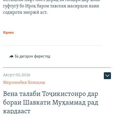
гуфтугӯ бо Ироқ барои тавсеаи масирҳои нави
содироти энержӣ аст.
Идома
Ба дигарон фиристед
Август 05, 2026
Мирзонабии Холиқзод
Вена талаби Тоҷикистонро дар
бораи Шавкати Муҳаммад рад
кардааст