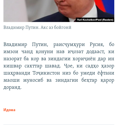
Владимир Путин. Акс аз бойгонӣ
Владимир Путин, раисҷумҳури Русия, бо
имзои чанд қонуни нав иҷозат додааст, ки
назорат ба кор ва зиндагии хориҷиён дар ин
кишвар сахттар шавад. Ҷое, ки садҳо ҳазор
шаҳрванди Тоҷикистон низ бо умеди ёфтани
маоши муносиб ва зиндагии беҳтар қарор
доранд.
Идома