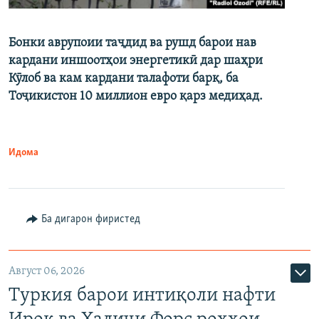
Бонки аврупоии таҷдид ва рушд барои нав
кардани иншоотҳои энергетикӣ дар шаҳри
Кӯлоб ва кам кардани талафоти барқ, ба
Тоҷикистон 10 миллион евро қарз медиҳад.
Идома
Ба дигарон фиристед
Август 06, 2026
Туркия барои интиқоли нафти