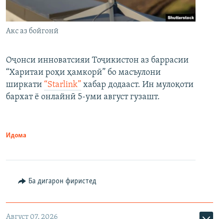
Акс аз бойгонӣ
Оҷонси инноватсияи Тоҷикистон аз баррасии
“Харитаи роҳи ҳамкорӣ” бо масъулони
ширкати
“Starlink”
хабар додааст. Ин мулоқоти
бархат ё онлайнӣ 5-уми август гузашт.
Идома
Ба дигарон фиристед
Август 07, 2026