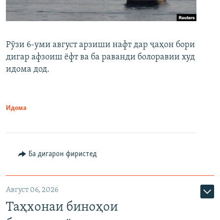
Рӯзи 6-уми август арзиши нафт дар ҷаҳон бори
дигар афзоиш ёфт ва ба раванди болоравии худ
идома дод.
Идома
Ба дигарон фиристед
Август 06, 2026
Таҳхонаи биноҳои