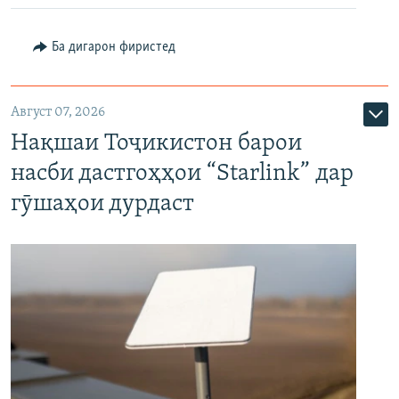
Ба дигарон фиристед
Август 07, 2026
Нақшаи Тоҷикистон барои
насби дастгоҳҳои “Starlink” дар
гӯшаҳои дурдаст