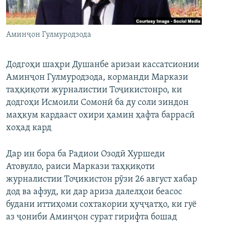
ГУЗОРИШҲОИ РАДИОӢ
Русский
Аминҷон Гулмуродзода
ПАЙГИРӢ КУНЕД
Додгоҳи шаҳри Душанбе аризаи кассатсионии
Аминҷон Гулмуродзода, корманди Маркази
таҳқиқоти журналистии Тоҷикистонро, ки
додгоҳи Исмоили Сомонӣ ба ду соли зиндон
Ҳамаи сомонаҳои RFE/RL
маҳкум кардааст охири ҳамин ҳафта баррасӣ
хоҳад кард
Дар ин бора ба Радиои Озодӣ Хуршеди
Атовулло, раиси Маркази таҳқиқоти
журналистии Тоҷикистон рӯзи 26 август хабар
дод ва афзуд, ки дар ариза далелҳои беасос
будани иттиҳоми сохтакории ҳуҷҷатҳо, ки гуё
аз ҷониби Аминҷон сурат гирифта бошад