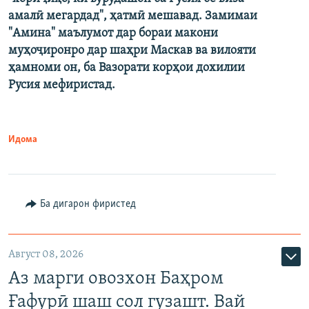
амалӣ мегардад", ҳатмӣ мешавад. Замимаи
"Амина" маълумот дар бораи макони
муҳоҷиронро дар шаҳри Маскав ва вилояти
ҳамноми он, ба Вазорати корҳои дохилии
Русия мефиристад.
Идома
Ба дигарон фиристед
Август 08, 2026
Аз марги овозхон Баҳром
Ғафурӣ шаш сол гузашт. Вай