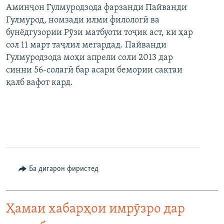
Аминҷон Гулмуродзода фарзанди Пайванди
Гулмурод, номзади илми филологӣ ва
бунёдгузории Рӯзи матбуоти тоҷик аст, ки ҳар
сол 11 март таҷлил мегардад. Пайванди
Гулмуродзода моҳи апрели соли 2013 дар
синни 56-солагӣ бар асари бемории сактаи
қалб вафот кард.
Ба дигарон фиристед
Ҳамаи хабарҳои имрӯзро дар