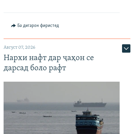
Ба дигарон фиристед
Август 07, 2026
Нархи нафт дар ҷаҳон се
дарсад боло рафт