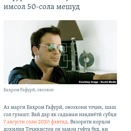
имсол 50-сола мешуд
Баҳром Ғафурӣ, овозхон
Аз марги Баҳром Ғафурӣ, овозхони тоҷик, шаш
сол гузашт. Вай дар як садамаи нақлиётӣ субҳи
7 августи соли 2020 фавтид
. Вазорати корҳои
дохилии Тоҷикистон он замон гуфта буд, ки