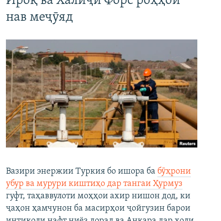
Ироқ ва Халиҷи Форс роҳҳои
нав меҷӯяд
Вазири энержии Туркия бо ишора ба
бӯҳрони
убур ва мурури киштиҳо дар тангаи Ҳурмуз
гуфт, таҳаввулоти моҳҳои ахир нишон дод, ки
ҷаҳон ҳамчунон ба масирҳои ҷойгузин барои
интиқоли нафт ниёз дорад ва Анқара дар ҳоли