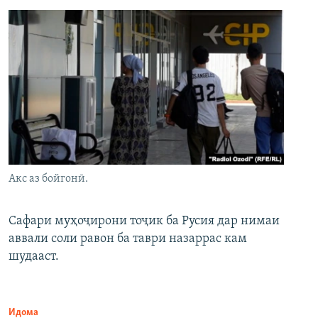
Акс аз бойгонӣ.
Сафари муҳоҷирони тоҷик ба Русия дар нимаи
аввали соли равон ба таври назаррас кам
шудааст.
Идома