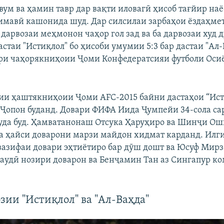
вум ва ҳамин тавр дар вақти иловагӣ ҳисоб тағйир наё
имавӣ кашонида шуд. Дар силсилаи зарбаҳои ёздаҳме
 дарвозаи меҳмонон чаҳор гол зад ва ба дарвозаи худ ду
стаи "Истиқлол" бо ҳисоби умумии 5:3 бар дастаи "Ал-
ври чаҳорякниҳоии Ҷоми Конфедератсияи футболи Осиё
ии ҳаштякниҳоии Ҷоми AFC-2015 байни дастаҳои “Ист
з Ҷопон буданд. Довари ФИФА Иида Ҷумпейи 34-сола са
уда буд. Ҳамватанонаш Отсука Ҳаруҳиро ва Шинҷи Оши
ба ҳайси доварони марзи майдон хидмат карданд. Илг
вазифаи довари эҳтиётиро бар дӯш дошт ва Юсуф Мирз
аудӣ нозири доварон ва Бенҷамин Тан аз Сингапур к
озии "Истиқлол" ва "Ал-Ваҳда"