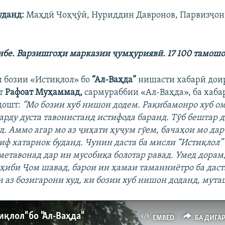
уданд
:
Маҳдӣ Чоҳҷӯӣ, Нуриддин Давронов, Парвизҷон
.
нбе.
Варзишгоҳи марказии ҷумҳуриявӣ
. 17 100
тамошо
 бозии «Истиқлол» бо
“
Ал-Ваҳда”
нишасти хабарӣ доир
ст
Рафоат Муҳаммад,
сармураббии «Ал-Ваҳда», ба хаб
дошт:
“Мо бозии хуб нишон додем. Рақибамонро хуб ом
арду дуста тавонистанд истифода баранд. Тӯб бештар д
д. Аммо агар мо аз ҷиҳати ҳуҷум гӯем, бачаҳои мо дар
иф хатарнок буданд. Чунин даста ба мисли “Истиқлол”
етавонад дар ин мусобиқа болотар равад. Умед дорам
оҳиби Ҷом шавад, барои ин ҳамаи таманниётро ба даст
 аз бозигарони худ, ки бозии хуб нишон доданд, мут
иқлол" бо "Ал-Ваҳда"
EMBED
БА ДИГА