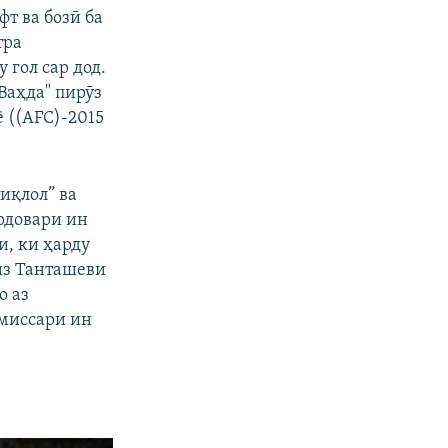
фт ва бозӣ ба
тра
 гол сар дод.
Ваҳда" пирӯз
 ((AFC)-2015
иқлол” ва
рдовари ин
, ки ҳарду
из Танташеви
о аз
омиссари ин