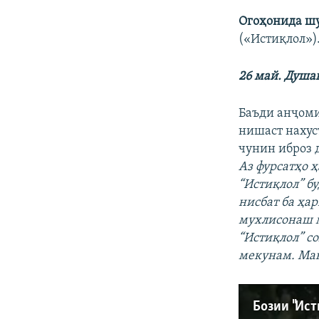
Огоҳонида ш
(«Истиқлол»)
26 ма
й
. Душа
Баъди анҷоми
нишаст наху
чунин иброз 
Аз фурсатҳо ҳ
“Истиқлол” бу
нисбат ба ҳар
мухлисонаш м
“Истиқлол” с
мекунам. Ман
Бозии "Ист