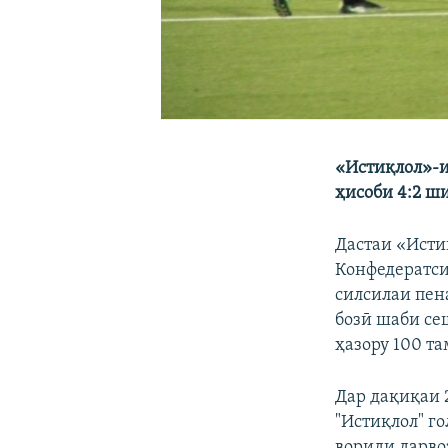
«Истиқлол»-и
ҳисоби 4:2 ш
Дастаи «Исти
Конфедератси
силсилаи пена
бозӣ шаби се
ҳазору 100 т
Дар дақиқаи 
"Истиқлол" го
вориди дарво