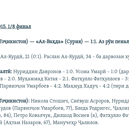
015. 1/8 финал
Т
оҷикистон
) — «Ал-Ва
ҳ
да» (С
у
рия) — 1:1.
Аз рӯи пена
Ал-Курдӣ, 21 (0:1). Раслан Ал-Курдӣ, 34 – ба дарвозаи худ
ал
тӣ
:
Нуриддин Давронов – 1:0. Усома Умарӣ – 1:0 (дар
 – 2:0. Муҳаммад Катая – 2:1. Фатҳулло Фатҳуллоев – 
 Парвизҷон Умарбоев – 4:2. Маҳмуд Хадуҷ – 4:2 (тири д
Т
оҷикисто
н):
Никола Стошич, Сиёвуш Асроров, Нурид
дов (Парвизҷон Умарбоев, 77), Бледа Родригес, Ҷаҳон
, 84), Петро Ковалчук, Дилшод Восиев (к), Фатҳулло Фа
 (Аҳтам Назаров, 67), Манучеҳр Ҷалилов.