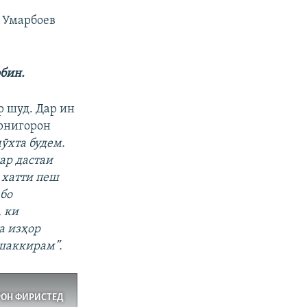
 Умарбоев
бин
.
 шуд. Дар ин
арнигорон
ӯхта будем.
ар дастаи
 хатти пеш
 бо
, ки
а изҳор
ашаккирам”.
РОН ФИРИСТЕД