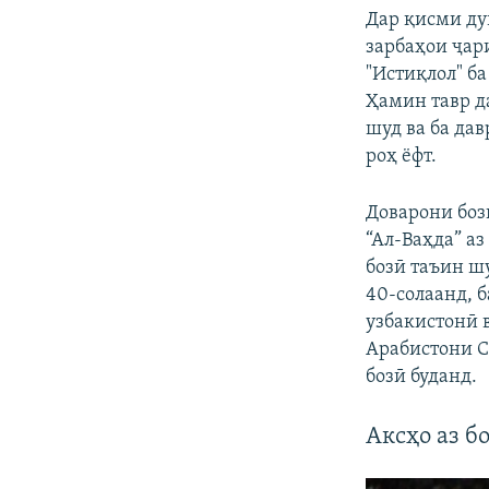
​Дар қисми ду
зарбаҳои ҷар
"Истиқлол" ба
Ҳамин тавр да
шуд ва ба да
роҳ ёфт.
Доварони боз
“Ал-Ваҳда” а
бозӣ таъин ш
40-солаанд, 
узбакистонӣ 
Арабистони С
бозӣ буданд.
Аксҳо аз б