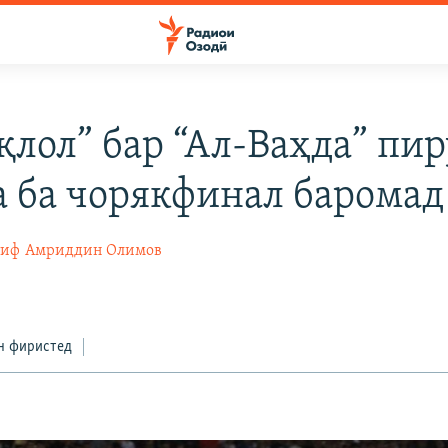
қлол” бар “Ал-Ваҳда” пир
а ба чорякфинал баромад
тиф
Амриддин Олимов
н фиристед