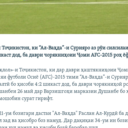
 Тоҷикистон, ки “Ал-Ваҳда”-и Сурияро аз рӯи силсилаи
икаст дод, ба даври чорякниҳоии Ҷоми AFC-2015 роҳ ёф
қлол»-и Тоҷикистон, ки дар даври ҳаштякниҳоии Ҷом
яи футболи Осиё (AFC)-2015 тими “Ал-Ваҳда”-и Сурияр
лтӣ бо ҳисоби 4:2 шикаст дод, ба даври чорякниҳоӣ ро
шанбеи 26 май дар Варзишгоҳи марказии Душанбе бо ҳ
амошобин сурат гирифт.
21-ум бозигари дастаи "Ал-Ваҳда" Раслан Ал-Курдӣ ба 
л зад ва ҳисобро боз намуд. Дар дақиқаи 34-ум ин бози
заи худ намуд ва ҳисоби бозӣ баробар шуд.