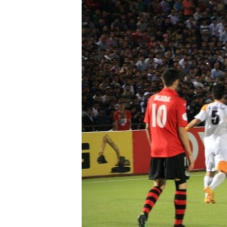
ГУЗОРИШҲОИ РАДИОӢ