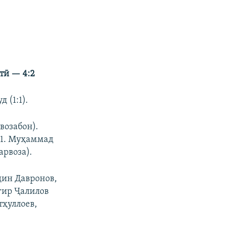
ш
ъ
и
д
н
ӣ
а
лтӣ
— 4:2
 (1:1).
возабон).
3:1. Муҳаммад
арвоза).
дин Давронов,
гир Ҷалилов
тҳуллоев,