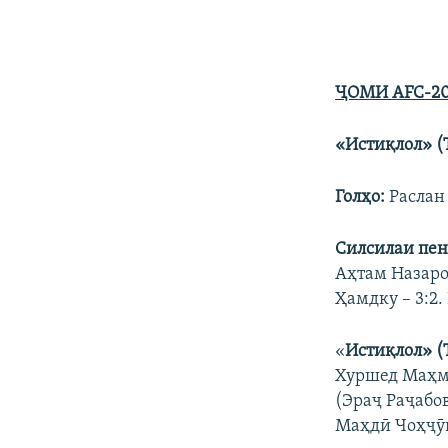
ҶОМИ
AFC
-2
«И
стиқлол
» (
Гол
ҳо
:
Раслан 
С
илсилаи
пен
Аҳтам Назаров
Ҳамдку – 3:2.
«
Исти
қ
лол» (
Хуршед Маҳму
(Эраҷ Раҷабов
Маҳдӣ Чоҳҷӯӣ