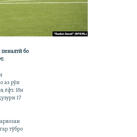
 пеналтӣ бо
т.
и
о аз рӯи
ҳ ёфт. Ин
узури 17
дарвозаи
гар тӯбро