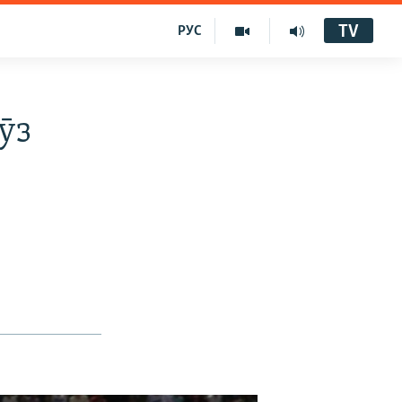
TV
РУС
ӯз