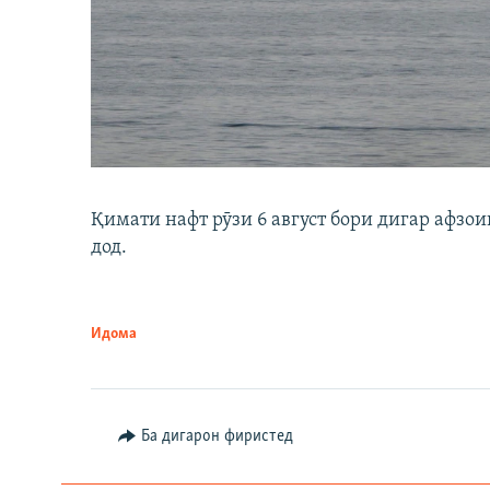
Қимати нафт рӯзи 6 август бори дигар афзои
дод.
Идома
Ба дигарон фиристед