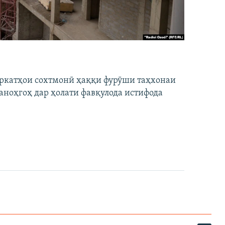
ширкатҳои сохтмонӣ ҳаққи фурӯши таҳхонаи
аноҳгоҳ дар ҳолати фавқулода истифода