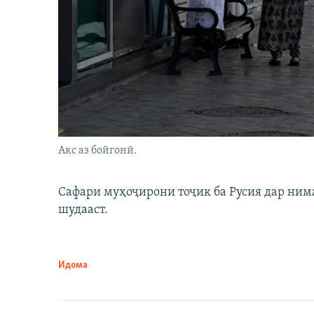
Акс аз бойгонӣ.
Сафари муҳоҷирони тоҷик ба Русия дар нима
шудааст.
Идома