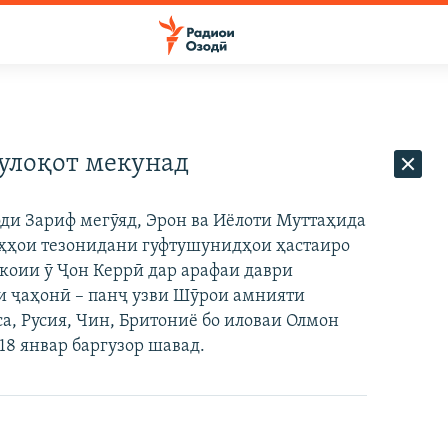
улоқот мекунад
и Зариф мегӯяд, Эрон ва Иёлоти Муттаҳида
роҳҳои тезонидани гуфтушунидҳои ҳастаиро
коии ӯ Ҷон Керрӣ дар арафаи даври
и ҷаҳонӣ – панҷ узви Шӯрои амнияти
а, Русия, Чин, Бритониё бо иловаи Олмон
18 январ баргузор шавад.