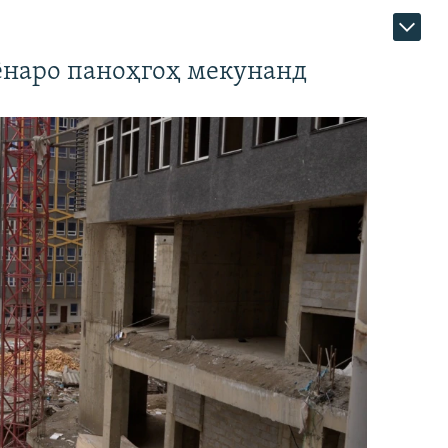
наро паноҳгоҳ мекунанд