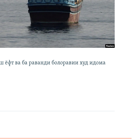
ш ёфт ва ба раванди болоравии худ идома