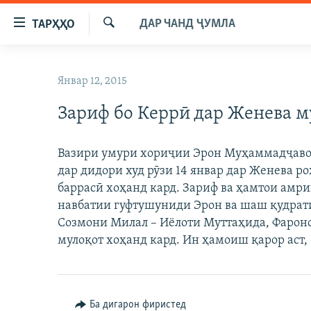
Пайвандҳои
ДАР ЧАНД ҶУМЛА
ТАРҲҲО
дастрасӣ
Ҷустуҷӯ
Ҷаҳиш
ГӮШАҲО
ба
Январ 12, 2015
ГАПИ ОЗОД
СИЁСАТ
мояи
аслӣ
Зариф бо Керрӣ дар Женева м
РӮЗГОРИ МУҲОҶИР
ИҚТИСОД
Ҷаҳиш
САЛОМ, ХОҲАР
ҶОМЕА
ба
Вазири умури хориҷии Эрон Муҳаммадҷавод
феҳристи
ТАҲҚИҚОТ
ҚАЗИЯИ "КРОКУС"
дар дидори худ рӯзи 14 январ дар Женева 
аслӣ
ҶАНГ ДАР УКРАИНА
баррасӣ хоҳанд кард. Зариф ва ҳамтои амри
ОСИЁИ МАРКАЗӢ
Ҷаҳиш
навбатии гуфтушуниди Эрон ва шаш қудрат
ба
НАЗАРИ МАРДУМ
ФАРҲАНГ
Созмони Милал – Иёлоти Муттаҳида, Фаронс
ҷустор
ЧАНДРАСОНАӢ
МЕҲМОНИ ОЗОДӢ
БЛОГИСТОН
мулоқот хоҳанд кард. Ин ҳамоиш қарор аст, 
РӮЙХАТҲО
ВАРЗИШ
ОЗОДӢ ОНЛАЙН
ВИДЕО
КИТОБҲОИ ОЗОДӢ
НИГОРИСТОН
Ба дигарон фиристед