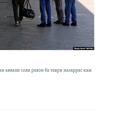
и аввали соли равон ба таври назаррас кам