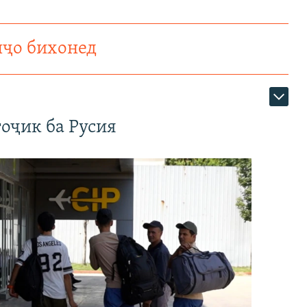
нҷо бихонед
оҷик ба Русия