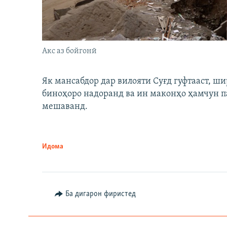
Акс аз бойгонӣ
Як мансабдор дар вилояти Суғд гуфтааст, 
биноҳоро надоранд ва ин маконҳо ҳамчун п
мешаванд.
Идома
Ба дигарон фиристед