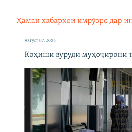
ГУЗОРИШҲОИ РАДИОӢ
Ҳамаи хабарҳои имрӯзро дар и
Август 07, 2026
Коҳиши вуруди муҳоҷирони т