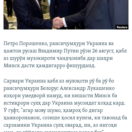
ГУЗОРИШҲОИ РАДИОӢ
Русский
ПАЙГИРӢ КУНЕД
Петро Порошенко, раисиҷумҳури Украина ва
ҳамтои русаш Владимир Путин рӯзи 26 август, қабл
аз шурӯи музокироти чандҷониба дар шаҳри
Минск дасти ҳамдигарро фишурданд.
Ҳамаи сомонаҳои RFE/RL
Сарвари Украина қабл аз мулоқоти рӯ ба рӯ бо
раисиҷумҳури Белорус Александр Лукашенко
изҳори умедворӣ намуд, ки нишасти Минск ба
истиқрори сулҳ дар Украина мусоидат хоҳад кард.
Ӯ гуфт, "агар мову шумо, ҳамроҳ бо дигар
ҳамкоронамон, созише ҳосил кунем, ки тавонад ба
сарзамини Украина сулҳ оварад, ин, аз нигоҳи