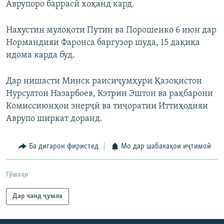
Аврупоро баррасӣ хоҳанд кард.
Нахустин мулоқоти Путин ва Порошенко 6 июн дар
Нормандияи Фаронса баргузор шуда, 15 дақиқа
идома карда буд.
Дар нишасти Минск раисиҷумҳури Қазоқистон
Нурсултон Назарбоев, Кэтрин Эштон ва раҳбарони
Комиссиюнҳои энерҷӣ ва тиҷоратии Иттиҳодияи
Аврупо ширкат доранд.
Ба дигарон фиристед
Мо дар шабакаҳои иҷтимоӣ
Гӯшаҳо
Дар чанд ҷумла