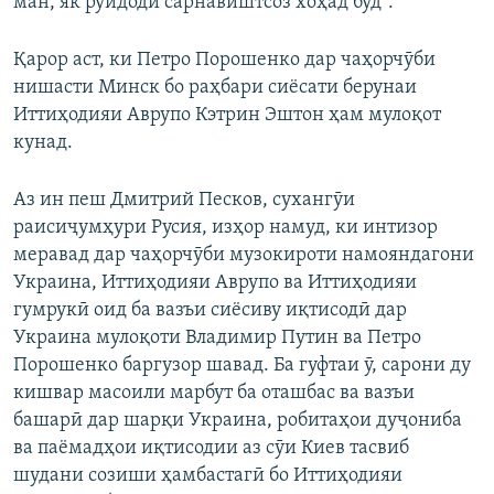
ман, як рӯйдоди сарнавиштсоз хоҳад буд".
Қарор аст, ки Петро Порошенко дар чаҳорчӯби
нишасти Минск бо раҳбари сиёсати берунаи
Иттиҳодияи Аврупо Кэтрин Эштон ҳам мулоқот
кунад.
Аз ин пеш Дмитрий Песков, сухангӯи
раисиҷумҳури Русия, изҳор намуд, ки интизор
меравад дар чаҳорчӯби музокироти намояндагони
Украина, Иттиҳодияи Аврупо ва Иттиҳодияи
гумрукӣ оид ба вазъи сиёсиву иқтисодӣ дар
Украина мулоқоти Владимир Путин ва Петро
Порошенко баргузор шавад. Ба гуфтаи ӯ, сарони ду
кишвар масоили марбут ба оташбас ва вазъи
башарӣ дар шарқи Украина, робитаҳои дуҷониба
ва паёмадҳои иқтисодии аз сӯи Киев тасвиб
шудани созиши ҳамбастагӣ бо Иттиҳодияи