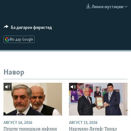
ГУЗОРИШҲОИ РАДИОӢ
Линки мустақим
Русский
ПАЙГИРӢ КУНЕД
Ба дигарон фиристед
Мо дар Google
Ҳамаи сомонаҳои RFE/RL
Навор
АВГУСТ 14, 2016
АВГУСТ 13, 2016
Пушти танишҳои лафзии
Нарзулло Латиф: Танҳо