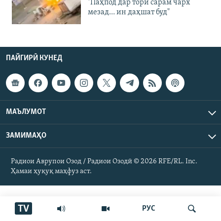
"Паҳпод дар тори сарам чарх
мезад… ин даҳшат буд"
ПАЙГИРӢ КУНЕД
МАЪЛУМОТ
ЗАМИМАҲО
Радиои Аврупои Озод / Радиои Озодӣ © 2026 RFE/RL. Inc.
Ҳамаи ҳуқуқ маҳфуз аст.
TV
РУС