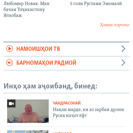
Любомир Новак: Ман
5 голи Рустами Эмомалӣ
бачаи Тоҷикистону
Яғнобам
Ҳамаи порчаҳо
НАМОИШҲОИ ТВ
БАРНОМАҲОИ РАДИОӢ
Инҳо ҳам аҷоибанд, бинед:
ЧАНДРАСОНАӢ
Нақли марде, ки аз зарбаи дрони
Русия наҷот ёфт