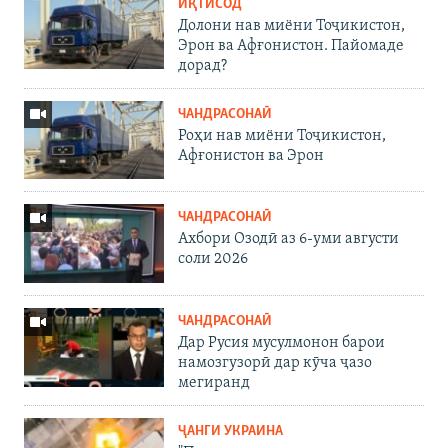
ИҚТИСОД
Долони нав миёни Тоҷикистон,
Эрон ва Афғонистон. Пайомаде
дорад?
ЧАНДРАСОНАӢ
Роҳи нав миёни Тоҷикистон,
Афғонистон ва Эрон
ЧАНДРАСОНАӢ
Ахбори Озодӣ аз 6-уми августи
соли 2026
ЧАНДРАСОНАӢ
Дар Русия мусулмонон барои
намозгузорӣ дар кӯча ҷазо
мегиранд
ҶАНГИ УКРАИНА