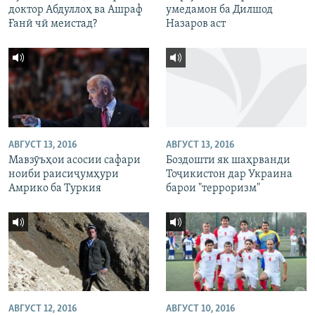
доктор Абдуллоҳ ва Ашраф
умедамон ба Дилшод
Ғанӣ чӣ меистад?
Назаров аст
АВГУСТ 13, 2016
АВГУСТ 13, 2016
Мавзӯъҳои асосии сафари
Боздошти як шаҳрванди
ноиби раисиҷумҳури
Тоҷикистон дар Украина
Амрико ба Туркия
барои "терроризм"
АВГУСТ 12, 2016
АВГУСТ 10, 2016