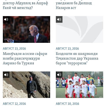
доктор Абдуллоҳ ва Ашраф
умедамон ба Дилшод
Ғанӣ чӣ меистад?
Назаров аст
АВГУСТ 13, 2016
АВГУСТ 13, 2016
Мавзӯъҳои асосии сафари
Боздошти як шаҳрванди
ноиби раисиҷумҳури
Тоҷикистон дар Украина
Амрико ба Туркия
барои "терроризм"
АВГУСТ 12, 2016
АВГУСТ 10, 2016