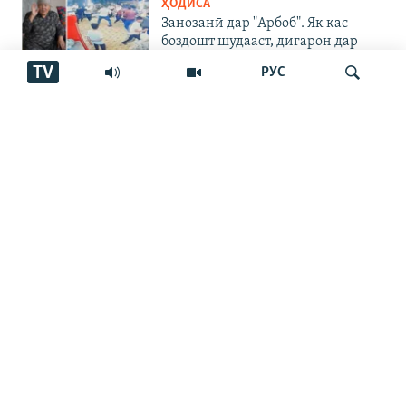
ҲОДИСА
Занозанӣ дар "Арбоб". Як кас
боздошт шудааст, дигарон дар
куҷо?
TV
РУС
ЧАНДРАСОНАӢ
"Танҳо барои ду хирси сафед
ҳаррӯз 3 тонна ях омода мекунем"
Ҷустуҷӯ
ЧАНДРАСОНАӢ
Пахтакорони Фархор аз тақсими
об шикоят доранд
ҶАНГИ УКРАИНА
"Аз ин ҷо бӯйи ҷасад меояд…
Онҳоро бояд аз ин дӯзах берун
кашем"
ЧАНДРАСОНАӢ