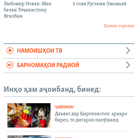
Любомир Новак: Ман
5 голи Рустами Эмомалӣ
бачаи Тоҷикистону
Яғнобам
Ҳамаи порчаҳо
НАМОИШҲОИ ТВ
БАРНОМАҲОИ РАДИОӢ
Инҳо ҳам аҷоибанд, бинед:
ҶАВОНОН
Даъват дар Қирғизистон: арақро
бирез, то дигарон нанӯшанд