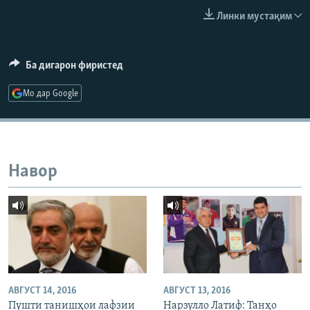
ГУЗОРИШҲОИ РАДИОӢ
Линки мустақим
Русский
ПАЙГИРӢ КУНЕД
Ба дигарон фиристед
Мо дар Google
Ҳамаи сомонаҳои RFE/RL
Навор
АВГУСТ 14, 2016
АВГУСТ 13, 2016
Пушти танишҳои лафзии
Нарзулло Латиф: Танҳо