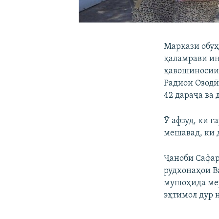
Маркази обуҳ
қаламрави ин
ҳавошиносии 
Радиои Озодӣ 
42 дараҷа ва 
Ӯ афзуд, ки 
мешавад, ки 
Ҷаноби Сафар
рудхонаҳои Ва
мушоҳида мера
эҳтимол дур н