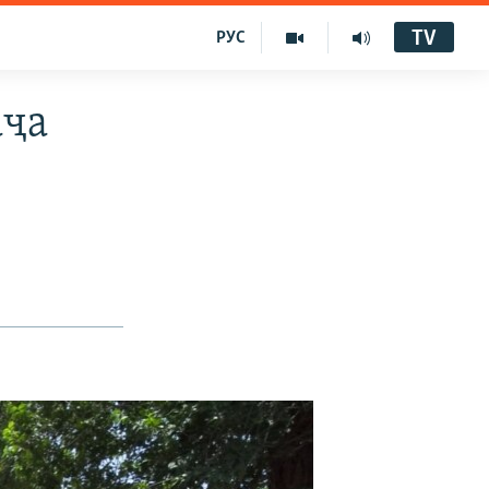
TV
РУС
аҷа