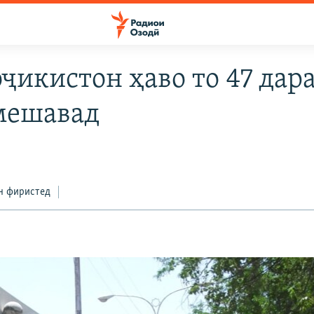
оҷикистон ҳаво то 47 дар
мешавад
н фиристед