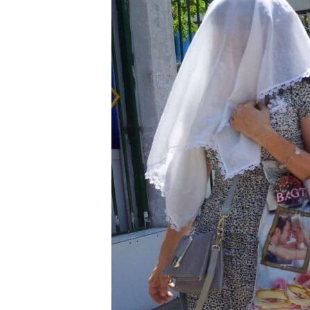
ГУЗОРИШҲОИ РАДИОӢ