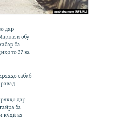
о дар
Маркази обу
хабар ба
иҳо то 37 ва
иряхҳо сабаб
 равад.
иряхҳо дар
ғайра ба
и кӯҳӣ аз