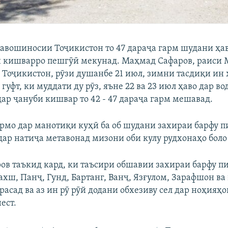
авошиносии Тоҷикистон то 47 дараҷа гарм шудани ҳав
 кишварро пешгӯӣ мекунад. Маҳмад Сафаров,
раиси 
Тоҷикистон, рӯзи душанбе 21 июл, зимни тасдиқи ин 
гуфт, ки муддати ду рӯз, яъне 22 ва 23 июл ҳаво дар вод
дар ҷануби кишвар то 42 - 47 дараҷа гарм мешавад.
гармо дар манотиқи куҳӣ ба об шудани захираи барфу п
дар натиҷа метавонад мизони оби кулу рудхонаҳо боло
ов таъкид кард, ки таъсири обшавии захираи барфу п
хш, Панҷ, Гунд, Бартанг, Ванҷ, Язғулом, Зарафшон ва 
сад ва аз ин рӯ рӯй додани обхезиву сел дар ноҳияҳо
ест.