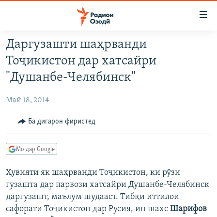
Пайвандҳои
дастрасӣ
Ҷаҳиш
Даргузашти шаҳрванди
ба
ГӮШАҲО
Тоҷикистон дар хатсайри
мояи
ГАПИ ОЗОД
СИЁСАТ
аслӣ
"Душанбе-Челябинск"
РӮЗГОРИ МУҲОҶИР
Ҷаҳиш
ИҚТИСОД
ба
Май 18, 2014
САЛОМ, ХОҲАР
ҶОМЕА
феҳристи
ТАҲҚИҚОТ
Ба дигарон фиристед
ҚАЗИЯИ "КРОКУС"
аслӣ
Ҷаҳиш
ҶАНГ ДАР УКРАИНА
ОСИЁИ МАРКАЗӢ
ба
Мо дар Google
НАЗАРИ МАРДУМ
ФАРҲАНГ
ҷустор
Ҳувияти як шаҳрванди Тоҷикистон, ки рӯзи
ЧАНДРАСОНАӢ
МЕҲМОНИ ОЗОДӢ
БЛОГИСТОН
гузашта дар парвози хатсайри Душанбе-Челябинск
РӮЙХАТҲО
ВАРЗИШ
ОЗОДӢ ОНЛАЙН
ВИДЕО
даргузашт, маълум шудааст. Тибқи иттилои
КИТОБҲОИ ОЗОДӢ
сафорати Тоҷикистон дар Русия, ин шахс
Шарифов
НИГОРИСТОН