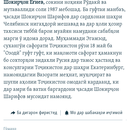
Шокирҷон Ёғиев,
сокини ноҳияи Рӯдакӣ ва
ГУЗОРИШҲОИ РАДИОӢ
мутаваллиди соли 1987 мебошад. Ба гуфтаи манбаъ,
Русский
ҷасади Шокирҷон Шарифов дар сардхонаи шаҳри
Челябинск нигаҳдорӣ мешавад ва дар ҳоли ҳозир
ПАЙГИРӢ КУНЕД
тахсиси тиббӣ барои муайян намудани сабабҳои
марги ӯ идома дорад. Муҳаммади Эгамзод,
сухангӯи сафорати Тоҷикистон рӯзи 18 май ба
"Озодӣ" гуфт гуфт, ки мақомоти сафорат ҳамакнун
бо сохторҳои зидахли Русия дар тамос ҳастанд ва
Ҳамаи сомонаҳои RFE/RL
консулгарии Тоҷикистон дар шаҳри Екатеринбург,
намояндагии Вазорати меҳнат, муҳоҷират ва
шуғли аҳолии Тоҷикистон омодагӣ кардаанд, ки
дар амри ба ватан баргардони ҷасади Шокирҷон
Шарифов мусоидат намоянд.
Ба дигарон фиристед
Мо дар шабакаҳои иҷтимоӣ
Гӯшаҳо