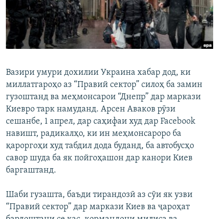
ГУЗОРИШҲОИ РАДИОӢ
Русский
ПАЙГИРӢ КУНЕД
Вазири умури дохилии Украина хабар дод, ки
миллатгароҳо аз “Правий сектор” силоҳ ба замин
гузоштанд ва меҳмонсарои “Днепр” дар маркази
Киевро тарк намуданд. Арсен Аваков рӯзи
Ҳамаи сомонаҳои RFE/RL
сешанбе, 1 апрел, дар саҳифаи худ дар Facebook
навишт, радикалҳо, ки ин меҳмонсароро ба
қароргоҳи худ табдил дода буданд, ба автобусҳо
савор шуда ба як пойгоҳашон дар канори Киев
баргаштанд.
Шаби гузашта, баъди тирандозӣ аз сӯи як узви
“Правий сектор” дар маркази Киев ва ҷароҳат