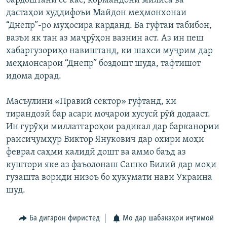
бардоштани се кас, кормандони милиса ва
дастаҳои худдифоъи Майдон меҳмонхонаи
“Днепр”-ро муҳосира карданд. Ба гуфтаи табибон,
вазъи як тан аз маҷрӯҳон вазнин аст. Аз ин пеш
хабаргузориҳо навиштанд, ки шахси муҷрим дар
меҳмонсарои “Днепр” боздошт шуда, тафтишот
идома дорад.
Масъулини «Правий сектор» гуфтанд, ки
тирандозӣ бар асари моҷарои хусусӣ рӯй додааст.
Ин гурӯҳи миллатгароҳои радикал дар барканории
раисиҷумҳур Виктор Янукович дар охири моҳи
феврал саҳми калидӣ дошт ва аммо баъд аз
куштори яке аз фаъолонаш Сашко Билий дар моҳи
гузашта вориди низоъ бо ҳукумати нави Украина
шуд.
Ба дигарон фиристед
Мо дар шабакаҳои иҷтимоӣ