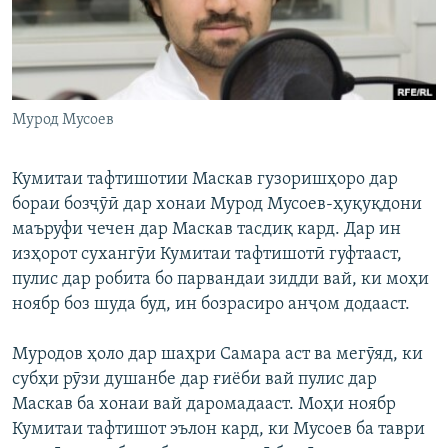
ГУЗОРИШҲОИ РАДИОӢ
Русский
ПАЙГИРӢ КУНЕД
Мурод Мусоев
Кумитаи тафтишотии Маскав гузоришҳоро дар
бораи бозҷӯӣ дар хонаи Мурод Мусоев-ҳуқуқдони
Ҳамаи сомонаҳои RFE/RL
маъруфи чечен дар Маскав тасдиқ кард. Дар ин
изҳорот сухангӯи Кумитаи тафтишотӣ гуфтааст,
пулис дар робита бо парвандаи зидди вай, ки моҳи
ноябр боз шуда буд, ин бозрасиро анҷом додааст.
Муродов ҳоло дар шаҳри Самара аст ва мегӯяд, ки
субҳи рӯзи душанбе дар ғиёби вай пулис дар
Маскав ба хонаи вай даромадааст. Моҳи ноябр
Кумитаи тафтишот эълон кард, ки Мусоев ба таври