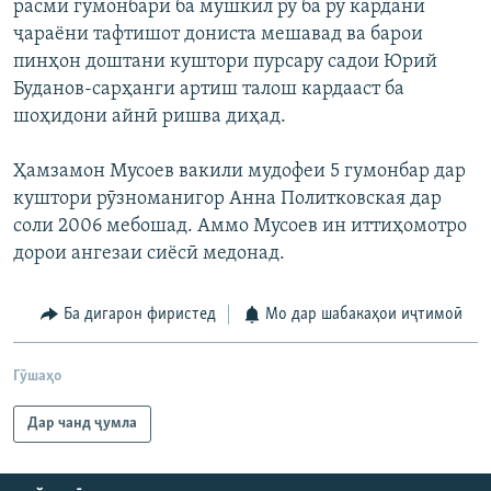
расмӣ гумонбари ба мушкил рӯ ба рӯ кардани
ҷараёни тафтишот дониста мешавад ва барои
пинҳон доштани куштори пурсару садои Юрий
Буданов-сарҳанги артиш талош кардааст ба
шоҳидони айнӣ ришва диҳад.
Ҳамзамон Мусоев вакили мудофеи 5 гумонбар дар
куштори рӯзноманигор Анна Политковская дар
соли 2006 мебошад. Аммо Мусоев ин иттиҳомотро
дорои ангезаи сиёсӣ медонад.
Ба дигарон фиристед
Мо дар шабакаҳои иҷтимоӣ
Гӯшаҳо
Дар чанд ҷумла