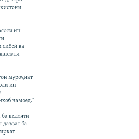
икистони
асоси ин
ши
 сиёсӣ ва
давлати
гон муроҷиат
оли ин
а
хоб намоед."
 ба вилояти
 даъват ба
ширкат