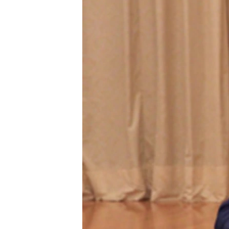
ГУЗОРИШҲОИ РАДИОӢ