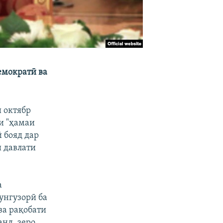
емократӣ ва
 октябр
и "ҳамаи
 бояд дар
и давлати
а
унгузорӣ ба
а рақобати
нд, зеро