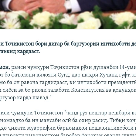
и Тоҷикистон бори дигар ба баргузории интихоботи д
таъкид кардааст.
мон,
раиси ҷумҳури Тоҷикистон рӯзи душанбеи 14-уми
т бо фаъолони вилояти Суғд, дар шаҳри Хуҷанд гуфт, к
мо ба он равона гардидааст, ки интихоботи президентӣ
 сиёсӣ ва бо риояи талаботи Конститутсия ва қонунҳо
ргузор карда шавад."
аиси ҷумҳури Тоҷикистон "чанд рӯз пештар пешбарӣ в
номзадҳо ба ин мансаби олӣ ба охир расид. Тибқи қон
ҳо ҷиҳати муаррифии барномаҳои пешазинтихоботӣ в
 шароиту имкониятҳои баробар фароҳам оварда шудаа