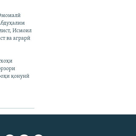
 Эмомалӣ
Абдуҳалим
лист, Исмоил
ст ва аграрӣ
тхоҳи
орзори
роҳи қонунӣ