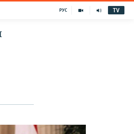
TV
РУС
и