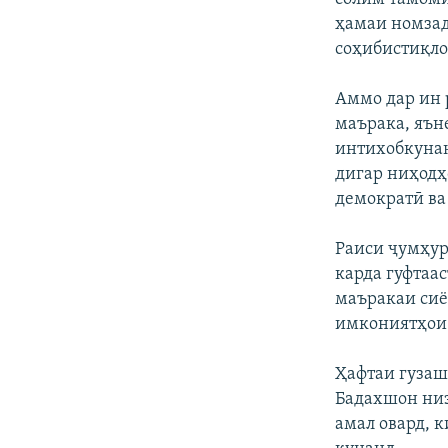
ҳамаи номзад
соҳибистиқло
Аммо дар ин 
маърака, яън
интихобкунан
дигар ниҳодҳ
демократӣ ва
Раиси ҷумҳур
карда гуфтаа
маъракаи сиё
имкониятҳои
Ҳафтаи гузаш
Бадахшон низ
амал овард, 