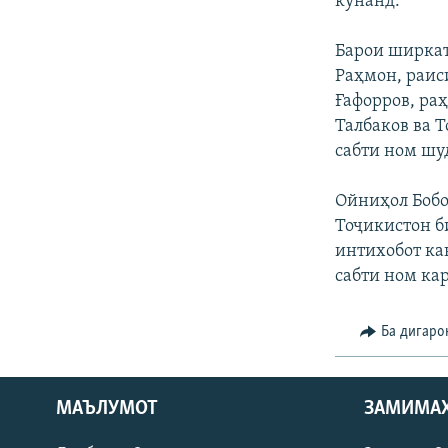
кунанд.
Барои ширкат
Раҳмон, раис
Ғафорров, ра
Талбаков ва 
сабти ном шу
Ойниҳол Бобо
Тоҷикистон б
интихобот ка
сабти ном ка
Ба дигаро
МАЪЛУМОТ
ЗАМИМА
Русский