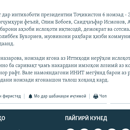
 дар интихоботи президентии Тоҷикистон 6 номзад -
иҷумҳури феълӣ, Олим Бобоев, Саидҷаъфар Исмонов, 
ҳбарони аҳзоби ислоҳоти иқтисодӣ, демократ ва сотсиа
Толиббек Бухориев, муовинони раҳбари ҳизби коммуни
даанд.
назарова, номзади ягона аз Иттиҳоди нерӯҳои ислоҳо
ино ба саривақт ҷамъ накардани имзоҳои лозимӣ аз к
нор рафт. Вале намояндагони ИНИТ мегӯянд барои аз 
рдани номзади ягонаашон талош хоҳанд кард.
н фиристед
Мо дар шабакаҳои иҷтимоӣ
Чоп
ҲО
ПАЙГИРӢ КУНЕД