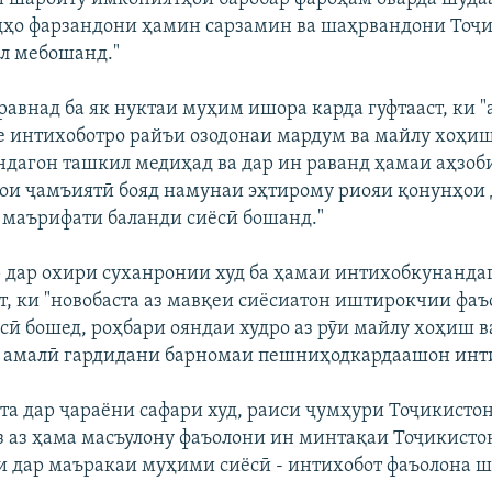
ҳо фарзандони ҳамин сарзамин ва шаҳрвандони Тоҷ
л мебошанд."
равнад ба як нуктаи муҳим ишора карда гуфтааст, ки "
е интихоботро райъи озодонаи мардум ва майлу хоҳи
дагон ташкил медиҳад ва дар ин раванд ҳамаи аҳзоби
ои ҷамъиятӣ бояд намунаи эҳтирому риояи қонунҳои 
 маърифати баланди сиёсӣ бошанд."
 дар охири суханронии худ ба ҳамаи интихобкунанда
ст, ки "новобаста аз мавқеи сиёсиатон иштирокчии фаъ
сӣ бошед, роҳбари ояндаи худро аз рӯи майлу хоҳиш в
 амалӣ гардидани барномаи пешниҳодкардаашон инти
та дар ҷараёни сафари худ, раиси ҷумҳури Тоҷикистон
 аз ҳама масъулону фаъолони ин минтақаи Тоҷикистон
ки дар маъракаи муҳими сиёсӣ - интихобот фаъолона 