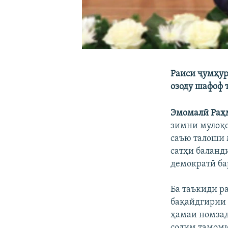
Раиси ҷумҳур
озоду шафоф 
Эмомалӣ Раҳ
зимни мулоқо
саъю талоши 
сатҳи баланди
демократӣ ба
Ба таъкиди р
бақайдгирии 
ҳамаи номзад
солим тамоми