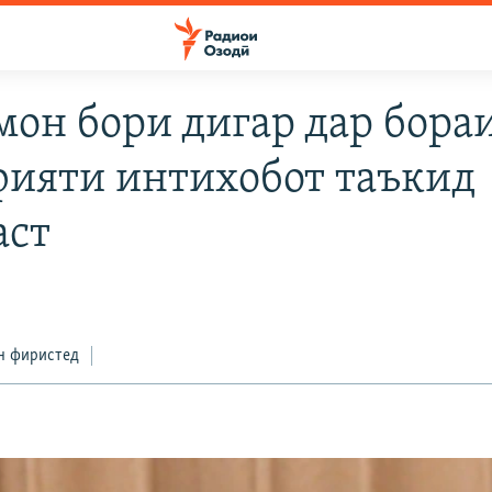
ҳмон бори дигар дар бора
ияти интихобот таъкид
аст
н фиристед