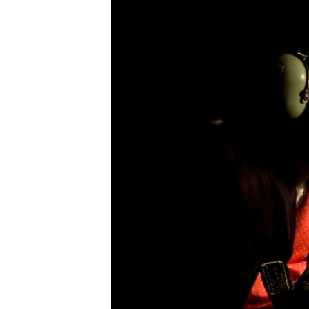
ГУЗОРИШҲОИ РАДИОӢ