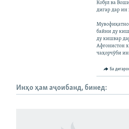
Кобул ва Воши
дигар дар ин
Мувофиқатном
байни ду кишв
ду кишвар да
Афғонистон х
чаҳорчӯби ин
Ба дигаро
Инҳо ҳам аҷоибанд, бинед:
Русский
ПАЙГИРӢ КУНЕД