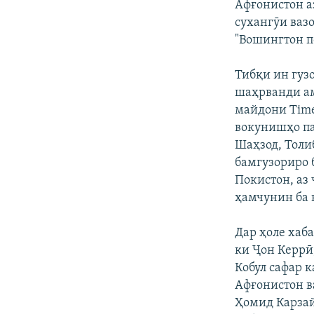
Афғонистон а
сухангӯи ваз
"Вошингтон по
Тибқи ин гуз
шаҳрванди ам
майдони Time
вокунишҳо па
Шаҳзод, Толи
бамгузориро 
Покистон, аз
ҳамчунин ба 
Дар ҳоле хаб
ки Ҷон Керрӣ
Кобул сафар 
Афғонистон в
Ҳомид Карзай