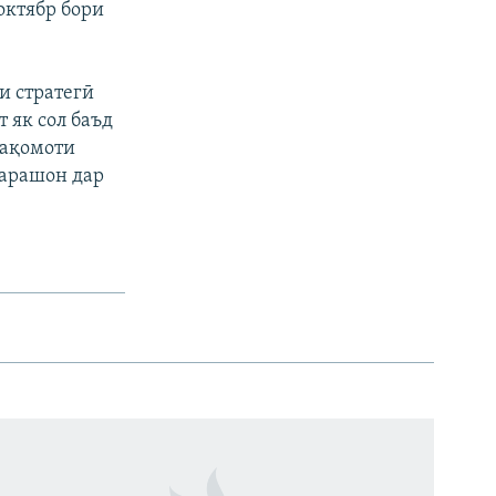
октябр бори
и стратегӣ
т як сол баъд
Мақомоти
варашон дар