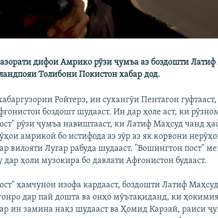
вазорати дифои Амрико рӯзи ҷумъа аз боздошти Латиф 
ландпояи Толибони Покистон хабар дод.
хабаргузории Ройтерз, ин сухангӯи Пентагон гуфтааст,
фғонистон боздошт шудааст. Ин дар ҳоле аст, ки рӯзно
ост" рӯзи ҷумъа навиштааст, ки Латиф Маҳсуд чанд ҳа
ӯҳои амрикоӣ бо истифода аз зӯр аз як корвони нерӯҳ
р вилояти Лугар рабуда шудааст. "Вошингтон пост" ме
 дар ҳоли музокира бо давлати Афғонистон будааст.
ост" ҳамчунон изофа кардааст, боздошти Латиф Маҳсу
онро дар пай дошта ва онҳо мӯътақиданд, ки ҳокими
ар ин замина нақз шудааст ва Ҳомид Карзай, раиси ҷ