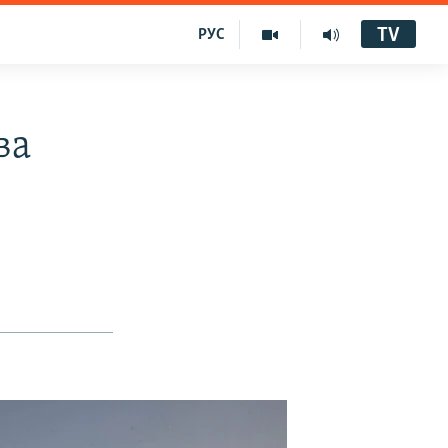
TV
РУС
ва