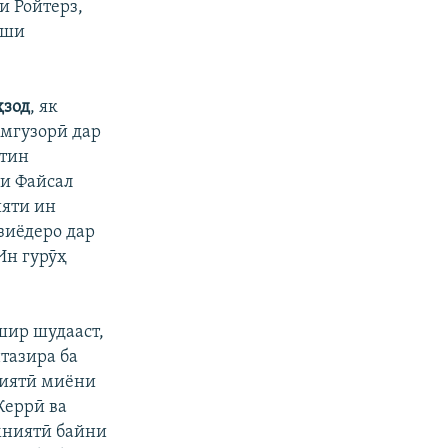
и Ройтерз,
иши
ҳзод
, як
мгузорӣ дар
стин
ӯи Файсал
ияти ин
зиёдеро дар
Ин гурӯҳ
шир шудааст,
тазира ба
ниятӣ миёни
Керрӣ ва
мниятӣ байни