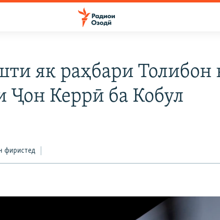
шти як раҳбари Толибон 
и Ҷон Керрӣ ба Кобул
н фиристед