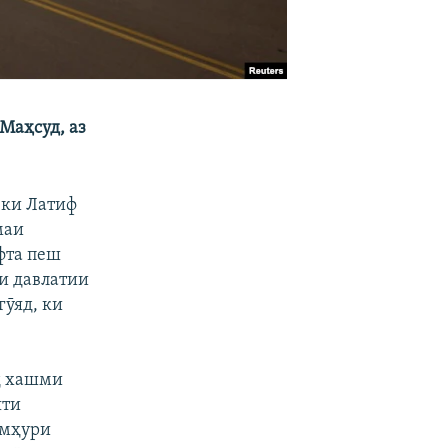
Маҳсуд, аз
 ки Латиф
маи
фта пеш
ои давлатии
гӯяд, ки
д хашми
яти
умҳури