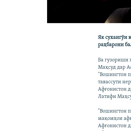
Як сухангӯи 
раҳбарони ба
Ба гузориши 
Маҳсуд дар А
"Вошингтон п
тавассути нер
Афғонистон да
Латифи Маҳсу
"Вошингтон п
мақомҳои афғ
Афғонистон д