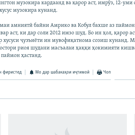
нгтон музокира кардаанд ва қарор аст, имрӯз, 12-уми 
 хусус музокира кунанд.
аи амниятӣ байни Амрико ва Кобул бахше аз паймон
ар аст, ки дар соли 2012 имзо шуд. Бо ин ҳол, қарор ас
р хусуси ҷузъиёти ин мувофиқатнома созиш кунанд. 
остори риоя шудани масъалаи ҳаққи ҳокимияти киш
 паймон ҳастанд.
н фиристед
Мо дар шабакаҳои иҷтимоӣ
Чоп