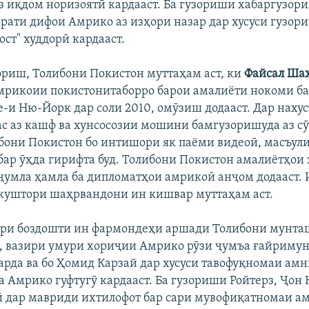
з иқдом норизоятӣ кардааст. Ба гузориши хабаргузори
орати дифои Амрико аз изҳори назар дар хусуси гузор
ст" худдорӣ кардааст.
ориш, Толибони Покистон муттаҳам аст, ки
Файсал Ша
рикоии покистонитаборро барои амалиёти нокоми ба
-и Ню-Йорк дар соли 2010, омӯзиш додааст. Дар наху
с аз кашф ва хунсосозии мошини бамгузоришуда аз с
бони Покистон бо интишори як паёми видеоӣ, масъул
бар ӯҳда гирифта буд. Толибони Покистон амалиётҳои 
 ҷумла ҳамла ба дипломатҳои амрикоӣ анҷом додааст. 
куштори шаҳрвандони ин кишвар муттаҳам аст.
ари боздошти ин фармондеҳи аршади Толибони мунта
, вазири умури хориҷии Амрико рӯзи ҷумъа ғайримун
карда ва бо Ҳомид Карзай дар хусуси тавофуқномаи ам
а Амрико гуфтугӯ кардааст. Ба гузориши Ройтерз, Ҷон 
 дар мавриди ихтилофот бар сари мувофиқатномаи а