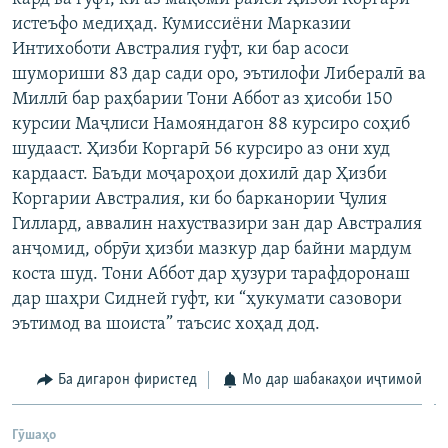
ГУЗОРИШҲОИ РАДИОӢ
истеъфо медиҳад. Кумиссиёни Марказии
Русский
Интихоботи Австралия гуфт, ки бар асоси
шумориши 83 дар сади оро, эътилофи Либералӣ ва
ПАЙГИРӢ КУНЕД
Миллӣ бар раҳбарии Тони Аббот аз ҳисоби 150
курсии Маҷлиси Намояндагон 88 курсиро соҳиб
шудааст. Ҳизби Коргарӣ 56 курсиро аз они худ
кардааст. Баъди моҷароҳои дохилӣ дар Ҳизби
Коргарии Австралия, ки бо барканории Ҷулия
Гиллард, аввалин нахуствазири зан дар Австралия
Ҳамаи сомонаҳои RFE/RL
анҷомид, обрӯи ҳизби мазкур дар байни мардум
коста шуд. Тони Аббот дар ҳузури тарафдоронаш
дар шаҳри Сидней гуфт, ки “ҳукумати сазовори
эътимод ва шоиста” таъсис хоҳад дод.
Ба дигарон фиристед
Мо дар шабакаҳои иҷтимоӣ
Гӯшаҳо