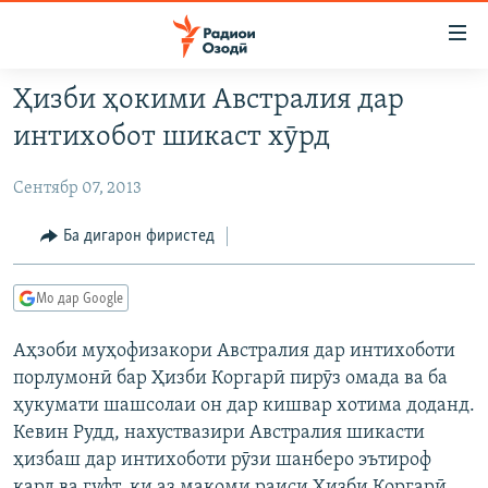
Пайвандҳои
дастрасӣ
Ҷаҳиш
Ҳизби ҳокими Австралия дар
ба
ГӮШАҲО
интихобот шикаст хӯрд
мояи
ГАПИ ОЗОД
СИЁСАТ
аслӣ
Сентябр 07, 2013
РӮЗГОРИ МУҲОҶИР
Ҷаҳиш
ИҚТИСОД
ба
САЛОМ, ХОҲАР
ҶОМЕА
Ба дигарон фиристед
феҳристи
ТАҲҚИҚОТ
ҚАЗИЯИ "КРОКУС"
аслӣ
Мо дар Google
Ҷаҳиш
ҶАНГ ДАР УКРАИНА
ОСИЁИ МАРКАЗӢ
ба
Аҳзоби муҳофизакори Австралия дар интихоботи
НАЗАРИ МАРДУМ
ФАРҲАНГ
ҷустор
порлумонӣ бар Ҳизби Коргарӣ пирӯз омада ва ба
ЧАНДРАСОНАӢ
МЕҲМОНИ ОЗОДӢ
БЛОГИСТОН
ҳукумати шашсолаи он дар кишвар хотима доданд.
РӮЙХАТҲО
ВАРЗИШ
ОЗОДӢ ОНЛАЙН
ВИДЕО
Кевин Рудд, нахуствазири Австралия шикасти
ҳизбаш дар интихоботи рӯзи шанберо эътироф
КИТОБҲОИ ОЗОДӢ
НИГОРИСТОН
кард ва гуфт, ки аз мақоми раиси Ҳизби Коргарӣ