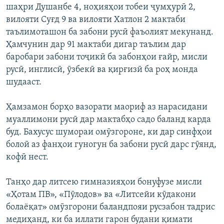
шаҳри Душанбе 4, ноҳияҳои тобеи ҷумҳурӣ 2,
вилояти Суғд 9 ва вилояти Хатлон 2 мактаби
таълимоташон ба забони русӣ фаъолият мекунанд.
Ҳамчунин дар 91 мактаби дигар таълим дар
баробари забони тоҷикӣ ба забонҳои ғайр, мисли
русӣ, инглисӣ, ӯзбекӣ ва қирғизӣ ба роҳ монда
шудааст.
Ҳамзамон борҳо вазорати маориф аз нарасидани
муаллимони русӣ дар мактабҳо садо баланд карда
буд. Бахусус шумораи омӯзгороне, ки дар синфҳои
болоӣ аз фанҳои гуногун ба забони русӣ дарс гӯянд,
кофӣ нест.
Танҳо дар литсею гимназияҳои бонуфузе мисли
«Ҳотам ПВ», «Пӯлодов» ва «Литсейи кӯдакони
болаёқат» омӯзгорони баландпояи русзабон тадрис
медиҳанд, ки ба иллати гарон будани қимати