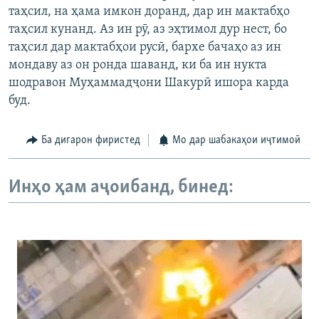
таҳсил, на ҳама имкон доранд, дар ин мактабҳо
таҳсил кунанд. Аз ин рӯ, аз эҳтимол дур нест, бо
таҳсил дар мактабҳои русӣ, бархе бачаҳо аз ин
мондаву аз он ронда шаванд, ки ба ин нукта
шодравон Муҳаммадҷони Шакурӣ ишора карда
буд.
Ба дигарон фиристед
Мо дар шабакаҳои иҷтимоӣ
Инҳо ҳам аҷоибанд, бинед: