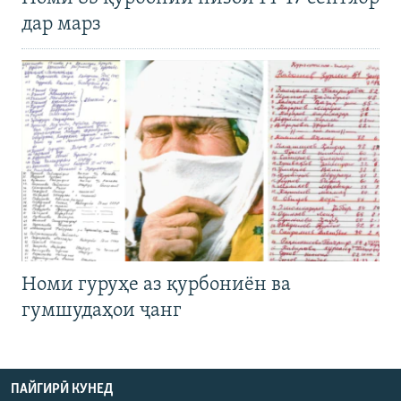
дар марз
Номи гуруҳе аз қурбониён ва
гумшудаҳои ҷанг
ПАЙГИРӢ КУНЕД