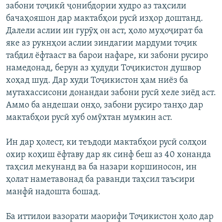
забони тоҷикӣ ҷонибдории худро аз таҳсили
бачаҳояшон дар мактабҳои русӣ изҳор доштанд.
Далели аслии ин гурӯҳ он аст, ҳоло муҳоҷират ба
яке аз рукнҳои аслии зиндагии мардуми тоҷик
табдил ёфтааст ва барои нафаре, ки забони русиро
намедонад, берун аз ҳудуди Тоҷикистон душвор
хоҳад шуд. Дар худи Тоҷикистон ҳам ниёз ба
мутахассисони донандаи забони русӣ хеле зиёд аст.
Аммо ба андешаи онҳо, забони русиро танҳо дар
мактабҳои русӣ хуб омӯхтан мумкин аст.
Ин дар ҳолест, ки теъдоди мактабҳои русӣ солҳои
охир коҳиш ёфтаву дар як синф беш аз 40 хонанда
таҳсил мекунанд ва ба назари коршиносон, ин
ҳолат наметавонад ба раванди таҳсил таъсири
манфӣ надошта бошад.
Ба иттилои вазорати маорифи Тоҷикистон ҳоло дар