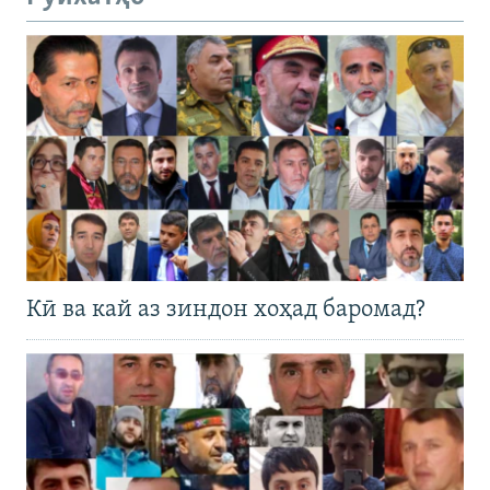
Кӣ ва кай аз зиндон хоҳад баромад?