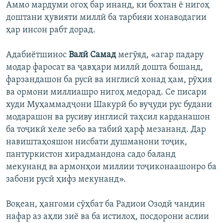
Аммо мардуми огоҳ бар инанд, ки бохтан ё нигоҳ
доштани ҳувияти миллӣ ба тарбияи хонаводагии
ҳар инсон рабт дорад.
Адабиётшинос
Валӣ Самад
мегӯяд, «агар падару
модар фаросат ва ҷавҳари миллӣ дошта бошанд,
фарзандашон ба русӣ ва инглисӣ хонад ҳам, рӯҳия
ва ормони миллиашро нигоҳ медорад. Се писари
худи Муҳаммадҷони Шакурӣ бо вуҷуди рус будани
модарашон ва русиву инглисӣ таҳсил карданашон
ба тоҷикӣ хеле зебо ва табиӣ ҳарф мезананд. Дар
навиштаҳояшон нисбати душманони тоҷик,
пантуркистон хирадмандона садо баланд
мекунанд ва армонҳои миллии тоҷиконаашонро ба
забони русӣ ҳифз мекунанд».
Воқеан, ҳангоми сӯҳбат ба Радиои Озодӣ чандин
нафар аз аҳли зиё ва ба истилоҳ, посдорони аслии