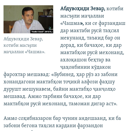
Абдувоҳиди Зевар,
котиби
масъули маҷаллаи
«Чашма
»,
ки се фарзандаш
дар мактаби русӣ таҳсил
мекунанд,
таъкид бар он
Абдувоҳиди Зевар,
дорад, ки бачаҳое, ки дар
котиби масъули
маҷаллаи «Чашма».
мактабҳои русӣ мехонанд,
ахлоқашон беҳтар ва
ҷаҳонбинии кӯдакон
фарохтар мешавад: «Бубинед, ҳар рӯз аз забони
хонандагони мактабҳои тоҷикӣ алфози фаҳшу
дурушт мешунавем, байни мактабҳо ҷанҷолҳо
мешавад. Аммо тарбияи бачаҳое, ки дар
мактабҳои русӣ мехонанд, тамоман дигар аст».
Аммо соҳибназарон бар чунин андешаанд, ки ба
забони бегона таҳсил кардани фарзандон