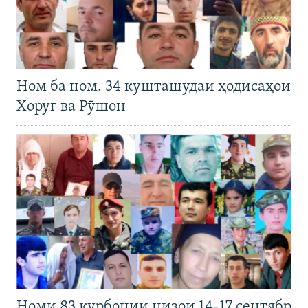
Ном ба ном. 34 кушташудаи ҳодисаҳои
Хоруғ ва Рӯшон
Номи 83 қурбонии низои 14-17 сентябр