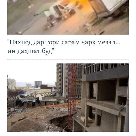
"Паҳпод дар тори сарам чарх мезад…
ин даҳшат буд"