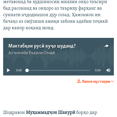
метавонад ба худшиносии миллии онҳо таъсири
бад расонанд ва онҳоро аз таъриху фарҳанг ва
суннати аҷдодиашон дур созад. Ҳамзамон ин
бачаҳо аз омӯзиши амиқи забони адабии тоҷикӣ
дар канор хоҳанд монд.
Мактабҳои русӣ куҷо шуданд?
Аз ҷониби
Радиои Озодӣ
Феълан кор намекунад
0:00
5:04
Линки мустақим
Шодравон
Муҳаммадҷон Шакурӣ
борҳо дар