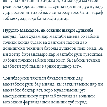
як гӯшаи дигашон хиҷил аст, ки мабодо мактаби
русӣ бачаҳоро аз реша ва суннатҳояшон дур кунад.
Дар ростои интихоб паллаи тарозу гоҳо ба ин тараф
тоб мехурад гоҳо ба тарафи дигар.
Нурулло Мақсадов, як сокини шаҳри Душанбе
мегӯяд, "ман худам дар мактаби миёна бо забони
тоҷикӣ хонда будам ва ҳангоми таҳсил дар
донишгоҳи техникӣ бароям душворӣ пеш омад. Ба
ин хотир фарзандамро дар мактаби русӣ гузоштам
.
Забони тоҷикӣ забони илм нест, ба забони тоҷикӣ
адабиёти хуб пайдо кардан душвор аст».
Ҷонибдорони таҳсили бачаҳои тоҷик дар
мактабҳои русӣ бар инанд, ки сатҳи таълим дар ин
мактабҳо беҳтар аст, зеро муаллимони рус
масъулиятшиносу серталаб ҳастанд ва волидон
мехоҳанд фарзандашон дониши хуб гирад.