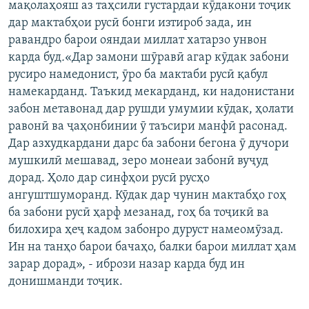
мақолаҳояш аз таҳсили густардаи кӯдакони тоҷик
дар мактабҳои русӣ бонги изтироб зада, ин
равандро барои ояндаи миллат хатарзо унвон
карда буд
.
«Дар замони шӯравӣ агар кӯдак забони
русиро намедонист, ӯро ба мактаби русӣ қабул
намекарданд. Таъкид мекарданд, ки надонистани
забон метавонад дар рушди умумии кӯдак, ҳолати
равонӣ ва ҷаҳонбинии ӯ таъсири манфӣ расонад.
Дар азхудкардани дарс ба забони бегона ӯ дучори
мушкилӣ мешавад, зеро монеаи забонӣ вуҷуд
дорад. Ҳоло дар синфҳои русӣ русҳо
ангуштшуморанд. Кӯдак дар чунин мактабҳо гоҳ
ба забони русӣ ҳарф мезанад, гоҳ ба тоҷикӣ ва
билохира ҳеҷ кадом забонро дуруст намеомӯзад.
Ин на танҳо барои бачаҳо, балки барои миллат ҳам
зарар дорад», - ибрози назар карда буд ин
донишманди тоҷик.