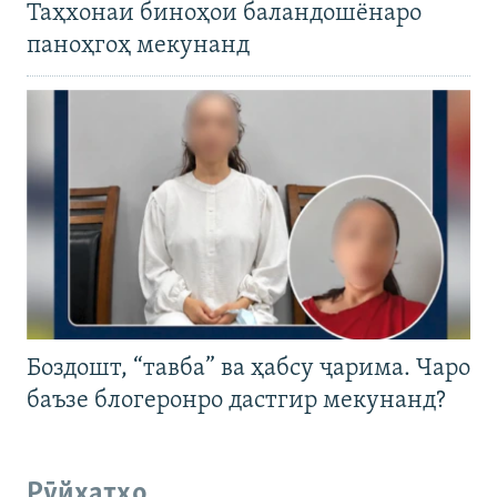
Таҳхонаи биноҳои баландошёнаро
паноҳгоҳ мекунанд
Боздошт, “тавба” ва ҳабсу ҷарима. Чаро
баъзе блогеронро дастгир мекунанд?
Рӯйхатҳо