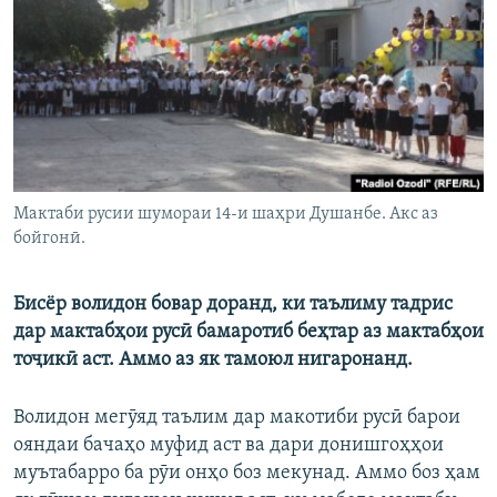
ГУЗОРИШҲОИ РАДИОӢ
Русский
ПАЙГИРӢ КУНЕД
Мактаби русии шумораи 14-и шаҳри Душанбе. Акс аз
бойгонӣ.
Ҳамаи сомонаҳои RFE/RL
Бисёр волидон бовар доранд, ки таълиму тадрис
дар мактабҳои русӣ бамаротиб беҳтар аз мактабҳои
тоҷикӣ аст. Аммо аз як тамоюл нигаронанд.
Волидон мегӯяд таълим дар макотиби русӣ барои
ояндаи бачаҳо муфид аст ва дари донишгоҳҳои
муътабарро ба рӯи онҳо боз мекунад. Аммо боз ҳам