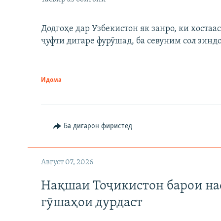
Додгоҳе дар Узбекистон як занро, ки хостаа
ҷуфти дигаре фурӯшад, ба севуним сол зинд
Идома
Ба дигарон фиристед
Август 07, 2026
Нақшаи Тоҷикистон барои нас
гӯшаҳои дурдаст