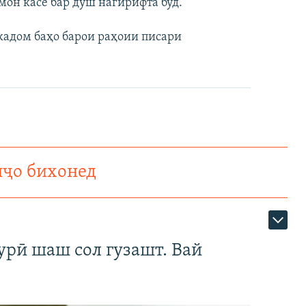
мон касе бар дӯш нагирифта буд.
кадом баҳо барои раҳоии писари
нҷо бихонед
урӣ шаш сол гузашт. Вай