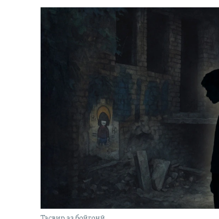
Тасвир аз бойгонӣ