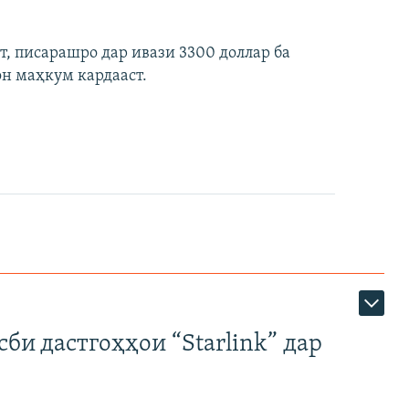
ст, писарашро дар ивази 3300 доллар ба
он маҳкум кардааст.
би дастгоҳҳои “Starlink” дар