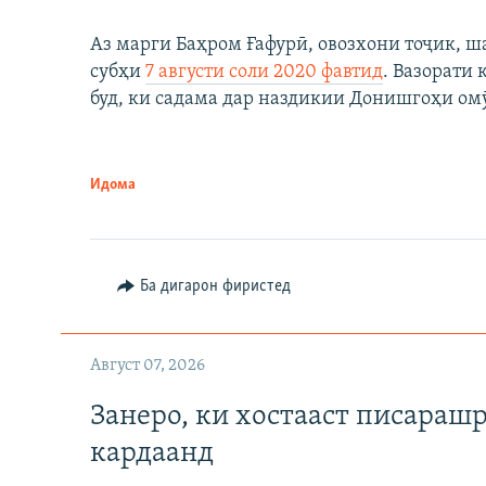
Аз марги Баҳром Ғафурӣ, овозхони тоҷик, ш
субҳи
7 августи соли 2020 фавтид
. Вазорати
буд, ки садама дар наздикии Донишгоҳи ом
Идома
Ба дигарон фиристед
Август 07, 2026
Занеро, ки хостааст писараш
кардаанд