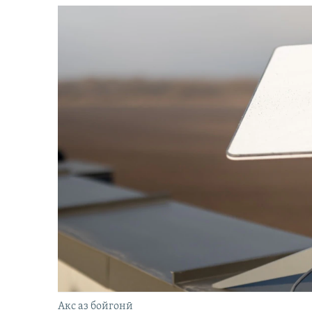
Акс аз бойгонӣ