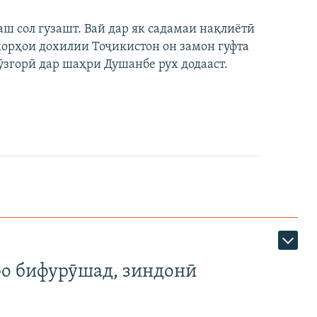
аш сол гузашт. Вай дар як садамаи нақлиётӣ
 корҳои дохилии Тоҷикистон он замон гуфта
ӯзгорӣ дар шаҳри Душанбе рух додааст.
ро бифурӯшад, зиндонӣ