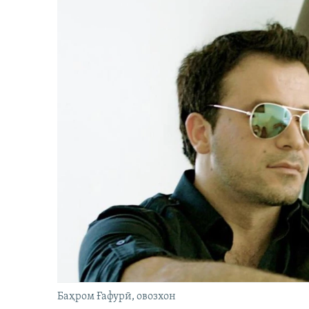
Баҳром Ғафурӣ, овозхон