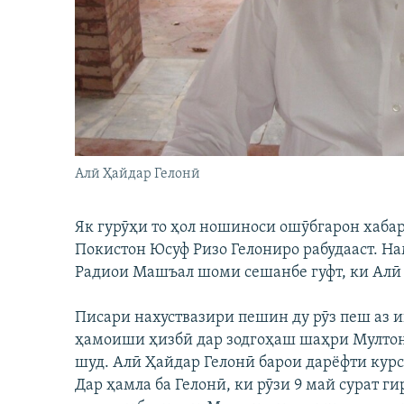
ГУЗОРИШҲОИ РАДИОӢ
Алӣ Ҳайдар Гелонӣ
Як гурӯҳи то ҳол ношиноси ошӯбгарон хаба
Покистон Юсуф Ризо Гелониро рабудааст. Н
Радиои Машъал шоми сешанбе гуфт, ки Алӣ 
Писари нахуствазири пешин ду рӯз пеш аз и
ҳамоиши ҳизбӣ дар зодгоҳаш шаҳри Мултон,
шуд. Алӣ Ҳайдар Гелонӣ барои дарёфти кур
Дар ҳамла ба Гелонӣ, ки рӯзи 9 май сурат г