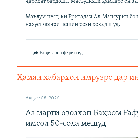
ҷароҳат бардошт. Масъулияти ҳамларо он за
Маълум нест, ки Бригадаи Ал-Мансурин бо 
нахуствазири пешин розӣ хоҳад шуд.
Ба дигарон фиристед
Ҳамаи хабарҳои имрӯзро дар и
Август 08, 2026
Аз марги овозхон Баҳром Ғаф
имсол 50-сола мешуд