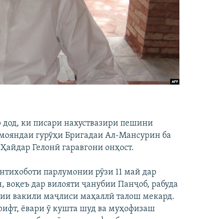
р дод, ки писари нахуствазири пешини
амояндаи гурӯҳи Бригадаи Ал-Мансурин ба
Ҳайдар Гелонӣ гаравгони онҳост.
нтихоботи парлумонии рӯзи 11 май дар
 воқеъ дар вилояти ҷанубии Панҷоб, рабуда
сии вакили маҷлиси маҳаллӣ талош мекард.
ирифт, ёвари ӯ кушта шуд ва муҳофизаш