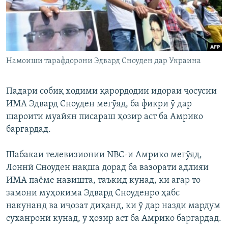
ГУЗОРИШҲОИ РАДИОӢ
Русский
ПАЙГИРӢ КУНЕД
Намоиши тарафдорони Эдвард Сноуден дар Украина
Падари собиқ ходими қарордодии идораи ҷосусии
ИМА Эдвард Сноуден мегӯяд, ба фикри ӯ дар
Ҳамаи сомонаҳои RFE/RL
шароити муайян писараш ҳозир аст ба Амрико
баргардад.
Шабакаи телевизионии NBC-и Амрико мегӯяд,
Лоннӣ Сноуден нақша дорад ба вазорати адлияи
ИМА паёме навишта, таъкид кунад, ки агар то
замони муҳокима Эдвард Сноуденро ҳабс
накунанд ва иҷозат диҳанд, ки ӯ дар назди мардум
суханронӣ кунад, ӯ ҳозир аст ба Амрико баргардад.