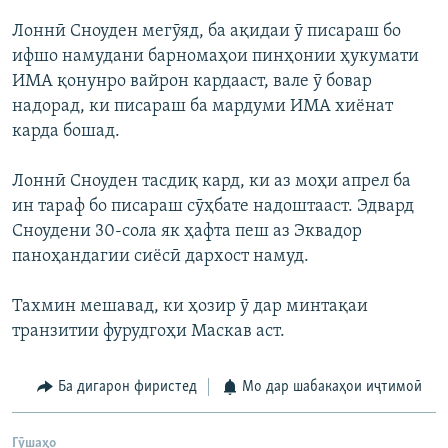
Лоннӣ Сноуден мегӯяд, ба ақидаи ӯ писараш бо
ифшо намудани барномаҳои пинҳонии ҳукумати
ИМА қонунро вайрон кардааст, вале ӯ бовар
надорад, ки писараш ба мардуми ИМА хиёнат
карда бошад.
Лоннӣ Сноуден тасдиқ кард, ки аз моҳи апрел ба
ин тараф бо писараш сӯҳбате надоштааст. Эдвард
Сноудени 30-сола як ҳафта пеш аз Эквадор
паноҳандагии сиёсӣ дархост намуд.
Тахмин мешавад, ки ҳозир ӯ дар минтақаи
транзитии фурудгоҳи Маскав аст.
Ба дигарон фиристед
Мо дар шабакаҳои иҷтимоӣ
Гӯшаҳо